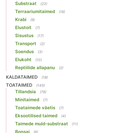
Substraat
(23)
Terraariumitaimed
(16)
Krabi
(9)
Elustoit
(7)
Sisustus
(17)
Transport
(2)
Soendus
(3)
Elukoht
(10)
Reptiilide allapanu
(2)
KALDATAIMED
(18)
TOATAIMED
(145)
Tillandsia
(76)
Minitaimed
(7)
Toataimede väetis
(7)
Eksootilised taimed
(4)
Taimede muld-substraat
(11)
Bonsai
(6)