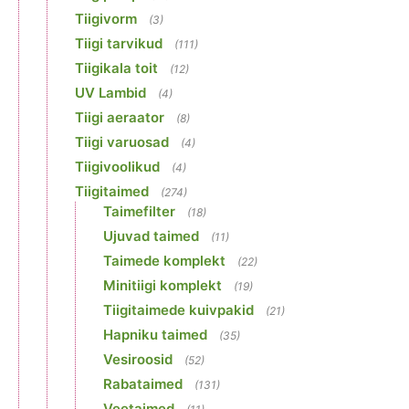
Tiigivorm
(3)
Tiigi tarvikud
(111)
Tiigikala toit
(12)
UV Lambid
(4)
Tiigi aeraator
(8)
Tiigi varuosad
(4)
Tiigivoolikud
(4)
Tiigitaimed
(274)
Taimefilter
(18)
Ujuvad taimed
(11)
Taimede komplekt
(22)
Minitiigi komplekt
(19)
Tiigitaimede kuivpakid
(21)
Hapniku taimed
(35)
Vesiroosid
(52)
Rabataimed
(131)
Veetaimed