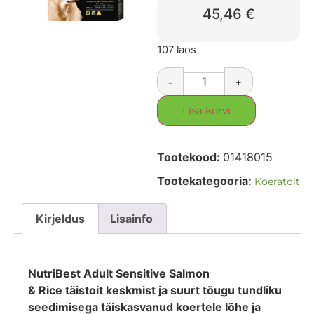
45,46
€
107 laos
-
+
Lisa korvi
Tootekood:
01418015
Tootekategooria:
Koeratoit
Kirjeldus
Lisainfo
NutriBest Adult Sensitive Salmon
& Rice täistoit keskmist ja suurt tõugu tundliku
seedimisega täiskasvanud koertele lõhe ja