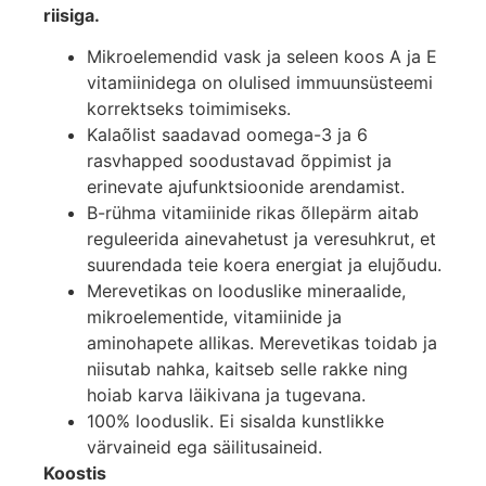
riisiga.
Mikroelemendid vask ja seleen koos A ja E
vitamiinidega on olulised immuunsüsteemi
korrektseks toimimiseks.
Kalaõlist saadavad oomega-3 ja 6
rasvhapped soodustavad õppimist ja
erinevate ajufunktsioonide arendamist.
B-rühma vitamiinide rikas õllepärm aitab
reguleerida ainevahetust ja veresuhkrut, et
suurendada teie koera energiat ja elujõudu.
Merevetikas on looduslike mineraalide,
mikroelementide, vitamiinide ja
aminohapete allikas. Merevetikas toidab ja
niisutab nahka, kaitseb selle rakke ning
hoiab karva läikivana ja tugevana.
100% looduslik. Ei sisalda kunstlikke
värvaineid ega säilitusaineid.
Koostis