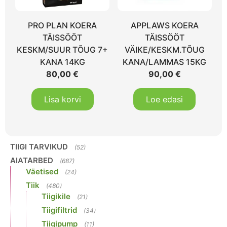
PRO PLAN KOERA
APPLAWS KOERA
TÄISSÖÖT
TÄISSÖÖT
KESKM/SUUR TÕUG 7+
VÄIKE/KESKM.TÕUG
KANA 14KG
KANA/LAMMAS 15KG
80,00
€
90,00
€
Lisa korvi
Loe edasi
TIIGI TARVIKUD
(52)
AIATARBED
(687)
Väetised
(24)
Tiik
(480)
Tiigikile
(21)
Tiigifiltrid
(34)
Tiigipump
(11)