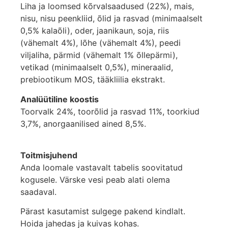
Liha ja loomsed kõrvalsaadused (22%), mais,
nisu, nisu peenkliid, õlid ja rasvad (minimaalselt
0,5% kalaõli), oder, jaanikaun, soja, riis
(vähemalt 4%), lõhe (vähemalt 4%), peedi
viljaliha, pärmid (vähemalt 1% õllepärmi),
vetikad (minimaalselt 0,5%), mineraalid,
prebiootikum MOS, tääkliilia ekstrakt.
Analüütiline koostis
Toorvalk 24%, toorõlid ja rasvad 11%, toorkiud
3,7%, anorgaanilised ained 8,5%.
Toitmisjuhend
Anda loomale vastavalt tabelis soovitatud
kogusele. Värske vesi peab alati olema
saadaval.
Pärast kasutamist sulgege pakend kindlalt.
Hoida jahedas ja kuivas kohas.