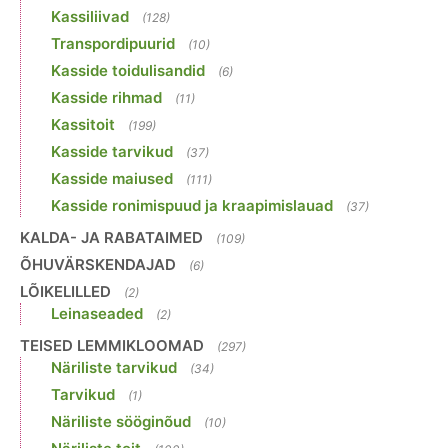
Kassiliivad
(128)
Transpordipuurid
(10)
Kasside toidulisandid
(6)
Kasside rihmad
(11)
Kassitoit
(199)
Kasside tarvikud
(37)
Kasside maiused
(111)
Kasside ronimispuud ja kraapimislauad
(37)
KALDA- JA RABATAIMED
(109)
ÕHUVÄRSKENDAJAD
(6)
LÕIKELILLED
(2)
Leinaseaded
(2)
TEISED LEMMIKLOOMAD
(297)
Näriliste tarvikud
(34)
Tarvikud
(1)
Näriliste sööginõud
(10)