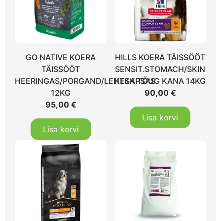
GO NATIVE KOERA
HILLS KOERA TÄISSÖÖT
TÄISSÖÖT
SENSIT.STOMACH/SKIN
HEERINGAS/PORGAND/LEHTKAPSAS
KESK.TÕUG KANA 14KG
12KG
90,00
€
95,00
€
Lisa korvi
Lisa korvi