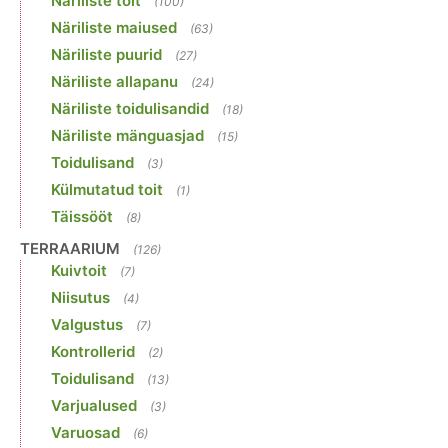
Näriliste toit
(100)
Näriliste maiused
(63)
Näriliste puurid
(27)
Näriliste allapanu
(24)
Näriliste toidulisandid
(18)
Näriliste mänguasjad
(15)
Toidulisand
(3)
Külmutatud toit
(1)
Täissööt
(8)
TERRAARIUM
(126)
Kuivtoit
(7)
Niisutus
(4)
Valgustus
(7)
Kontrollerid
(2)
Toidulisand
(13)
Varjualused
(3)
Varuosad
(6)