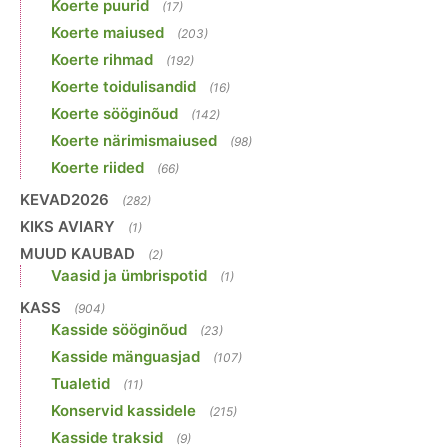
Koerte puurid
(17)
Koerte maiused
(203)
Koerte rihmad
(192)
Koerte toidulisandid
(16)
Koerte sööginõud
(142)
Koerte närimismaiused
(98)
Koerte riided
(66)
KEVAD2026
(282)
KIKS AVIARY
(1)
MUUD KAUBAD
(2)
Vaasid ja ümbrispotid
(1)
KASS
(904)
Kasside sööginõud
(23)
Kasside mänguasjad
(107)
Tualetid
(11)
Konservid kassidele
(215)
Kasside traksid
(9)