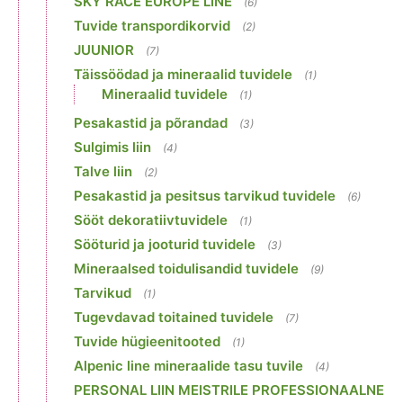
SKY RACE EUROPE LINE
(6)
Tuvide transpordikorvid
(2)
JUUNIOR
(7)
Täissöödad ja mineraalid tuvidele
(1)
Mineraalid tuvidele
(1)
Pesakastid ja põrandad
(3)
Sulgimis liin
(4)
Talve liin
(2)
Pesakastid ja pesitsus tarvikud tuvidele
(6)
Sööt dekoratiivtuvidele
(1)
Sööturid ja jooturid tuvidele
(3)
Mineraalsed toidulisandid tuvidele
(9)
Tarvikud
(1)
Tugevdavad toitained tuvidele
(7)
Tuvide hügieenitooted
(1)
Alpenic line mineraalide tasu tuvile
(4)
PERSONAL LIIN MEISTRILE PROFESSIONAALNE