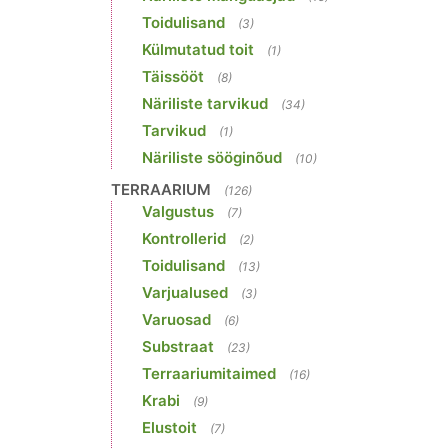
Toidulisand
(3)
Külmutatud toit
(1)
Täissööt
(8)
Näriliste tarvikud
(34)
Tarvikud
(1)
Näriliste sööginõud
(10)
TERRAARIUM
(126)
Valgustus
(7)
Kontrollerid
(2)
Toidulisand
(13)
Varjualused
(3)
Varuosad
(6)
Substraat
(23)
Terraariumitaimed
(16)
Krabi
(9)
Elustoit
(7)