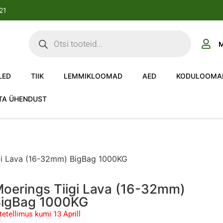
-21
M
LED
TIIK
LEMMIKLOOMAD
AED
KODULOOMA
TA ÜHENDUST
gi Lava (16-32mm) BigBag 1000KG
oerings Tiigi Lava (16-32mm)
igBag 1000KG
tetellimus kumi 13 Aprill