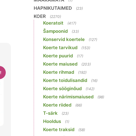
(1)
HAPNIKUTAIMED
(23)
KOER
(2270)
Koeratoit
(417)
Šampoonid
(33)
Konservid koertele
(127)
Koerte tarvikud
(153)
Koerte puurid
(17)
Koerte maiused
(203)
Koerte rihmad
!
(192)
Koerte toidulisandid
(16)
Koerte sööginõud
(142)
Koerte närimismaiused
(98)
Koerte riided
(66)
T-särk
(23)
Hooldus
(1)
Koerte traksid
(58)