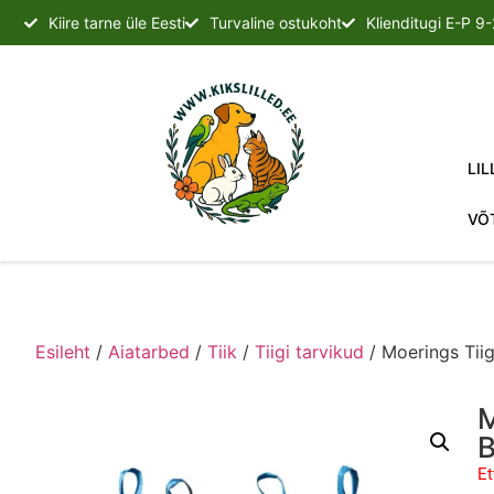
Kiire tarne üle Eesti
Turvaline ostukoht
Klienditugi E-P 9
LIL
VÕ
Esileht
/
Aiatarbed
/
Tiik
/
Tiigi tarvikud
/ Moerings Tii
M
B
Et