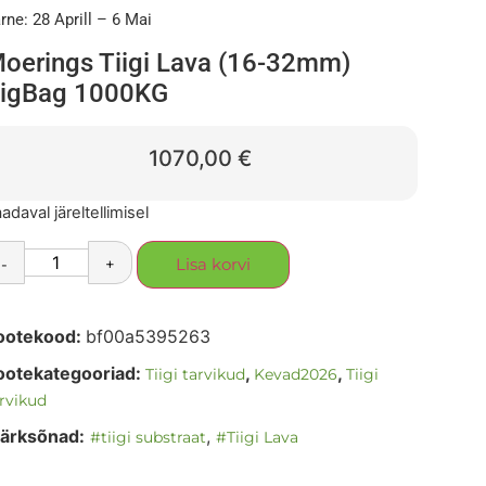
rne: 28 Aprill – 6 Mai
oerings Tiigi Lava (16-32mm)
igBag 1000KG
1070,00
€
adaval järeltellimisel
-
+
Lisa korvi
ootekood:
bf00a5395263
ootekategooriad:
,
,
Tiigi tarvikud
Kevad2026
Tiigi
rvikud
ärksõnad:
,
#tiigi substraat
#Tiigi Lava