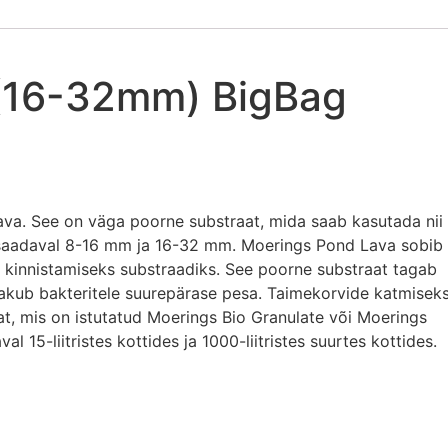
 (16-32mm) BigBag
ava. See on väga poorne substraat, mida saab kasutada nii
 on saadaval 8-16 mm ja 16-32 mm. Moerings Pond Lava sobib
 kinnistamiseks substraadiks. See poorne substraat tagab
pakub bakteritele suurepärase pesa. Taimekorvide katmisek
, mis on istutatud Moerings Bio Granulate või Moerings
15-liitristes kottides ja 1000-liitristes suurtes kottides.