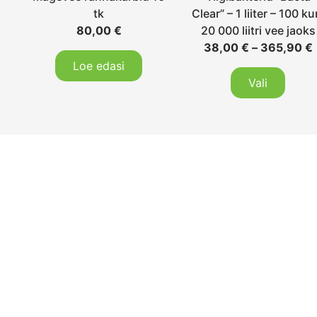
e
tk
Clear” – 1 liiter – 100 ku
80,00
€
20 000 liitri vee jaoks
38,00
€
–
365,90
€
Loe edasi
Vali