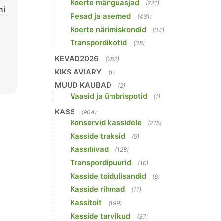
Koerte mänguasjad
(221)
ni
Pesad ja asemed
(431)
Koerte närimiskondid
(34)
Transpordikotid
(38)
KEVAD2026
(282)
KIKS AVIARY
(1)
MUUD KAUBAD
(2)
Vaasid ja ümbrispotid
(1)
KASS
(904)
Konservid kassidele
(215)
Kasside traksid
(9)
Kassiliivad
(128)
Transpordipuurid
(10)
Kasside toidulisandid
(6)
Kasside rihmad
(11)
Kassitoit
(199)
Kasside tarvikud
(37)