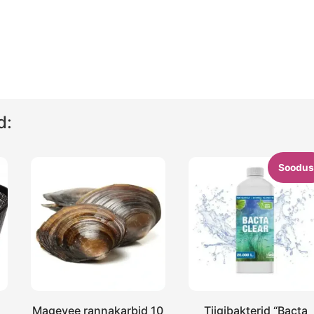
d:
Soodus
Magevee rannakarbid 10
Tiigibakterid “Bacta