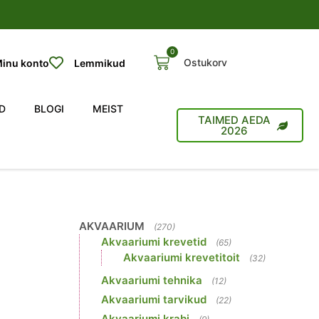
0
Ostukorv
inu konto
Lemmikud
D
BLOGI
MEIST
TAIMED AEDA
2026
AKVAARIUM
(270)
Akvaariumi krevetid
(65)
Akvaariumi krevetitoit
(32)
Akvaariumi tehnika
(12)
Akvaariumi tarvikud
(22)
Akvaariumi krabi