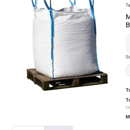
Ta
M
B
Sa
T
T
ta
M