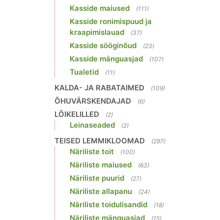
Kasside maiused
(111)
Kasside ronimispuud ja
kraapimislauad
(37)
Kasside sööginõud
(23)
Kasside mänguasjad
(107)
Tualetid
(11)
KALDA- JA RABATAIMED
(109)
ÕHUVÄRSKENDAJAD
(6)
LÕIKELILLED
(2)
Leinaseaded
(2)
TEISED LEMMIKLOOMAD
(297)
Näriliste toit
(100)
Näriliste maiused
(63)
Näriliste puurid
(27)
Näriliste allapanu
(24)
Näriliste toidulisandid
(18)
Näriliste mänguasjad
(15)