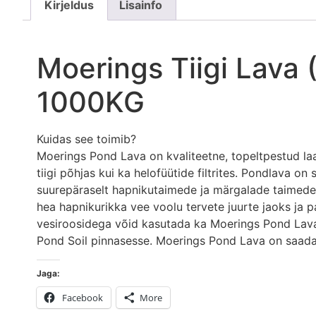
Kirjeldus
Lisainfo
Moerings Tiigi Lava
1000KG
Kuidas see toimib?
Moerings Pond Lava on kvaliteetne, topeltpestud la
tiigi põhjas kui ka helofüütide filtrites. Pondlava
suurepäraselt hapnikutaimede ja märgalade taimede
hea hapnikurikka vee voolu tervete juurte jaoks ja 
vesiroosidega võid kasutada ka Moerings Pond Lavat
Pond Soil pinnasesse. Moerings Pond Lava on saadaval 
Jaga:
Facebook
More