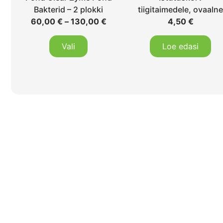
Bakterid – 2 plokki
tiigitaimedele, ovaaln
60,00
€
–
130,00
€
4,50
€
Vali
Loe edasi