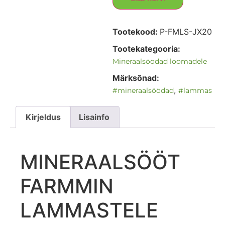
Tootekood:
P-FMLS-JX20
Tootekategooria:
Mineraalsöödad loomadele
Märksõnad:
,
#mineraalsöödad
#lammas
Kirjeldus
Lisainfo
MINERAALSÖÖT
FARMMIN
LAMMASTELE