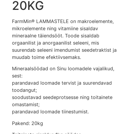
20KG
FarmMin® LAMMASTELE on makroelemente,
mikroelemente ning vitamiine sisaldav
mineraalne täiendsööt. Toode sisaldab
orgaanilist ja anorgaanilist seleeni, mis
suurendab seleeni imendumist seedetraktist ja
muudab toime efektiivsemaks.
Mineraalsöödad on Sinu loomadele vajalikud,
sest:
parandavad loomade tervist ja suurendavad
toodangut;
soodustavad seedeprotsesse ning toitainete
omastamist;
parandavad loomade tiinestumist.
Pakend: 20kg