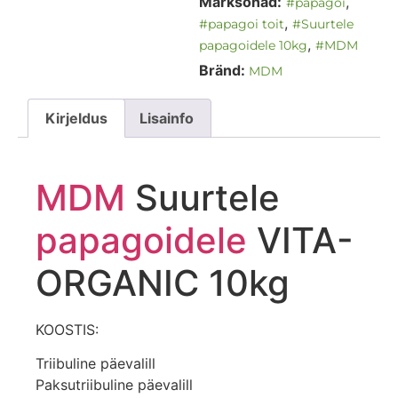
Märksõnad:
,
#papagoi
,
#papagoi toit
#Suurtele
,
papagoidele 10kg
#MDM
Bränd:
MDM
Kirjeldus
Lisainfo
MDM
Suurtele
papagoidele
VITA-
ORGANIC 10kg
KOOSTIS:
Triibuline päevalill
Paksutriibuline päevalill