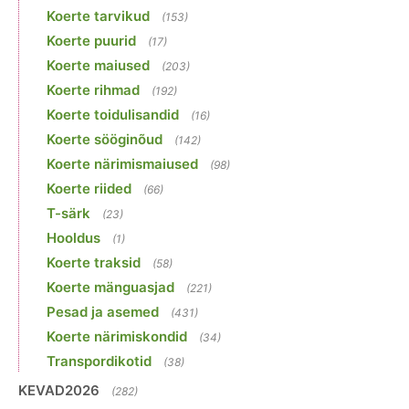
Koerte tarvikud
(153)
Koerte puurid
(17)
Koerte maiused
(203)
Koerte rihmad
(192)
Koerte toidulisandid
(16)
Koerte sööginõud
(142)
Koerte närimismaiused
(98)
Koerte riided
(66)
T-särk
(23)
Hooldus
(1)
Koerte traksid
(58)
Koerte mänguasjad
(221)
Pesad ja asemed
(431)
Koerte närimiskondid
(34)
Transpordikotid
(38)
KEVAD2026
(282)