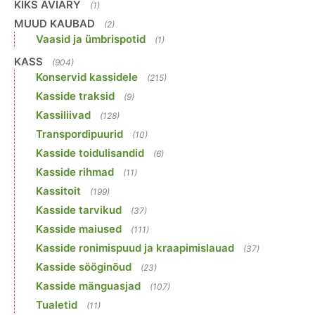
KIKS AVIARY
(1)
MUUD KAUBAD
(2)
Vaasid ja ümbrispotid
(1)
KASS
(904)
Konservid kassidele
(215)
Kasside traksid
(9)
Kassiliivad
(128)
Transpordipuurid
(10)
Kasside toidulisandid
(6)
Kasside rihmad
(11)
Kassitoit
(199)
Kasside tarvikud
(37)
Kasside maiused
(111)
Kasside ronimispuud ja kraapimislauad
(37)
Kasside sööginõud
(23)
Kasside mänguasjad
(107)
Tualetid
(11)