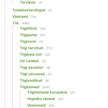
Tarvikud
(3)
Tuulekaitsevõrgud
(1)
Väetised
(24)
Tiik
(480)
Tiigifiltrid
(34)
Tiigipump
(11)
Tiigivorm
(3)
Tiigi tarvikud
(111)
Tiigikala toit
(12)
UV Lambid
(4)
Tiigi aeraator
(8)
Tiigi varuosad
(4)
Tiigivoolikud
(4)
Tiigitaimed
(274)
Tiigitaimede kuivpakid
(21)
Hapniku taimed
(35)
Vesiroosid
(52)