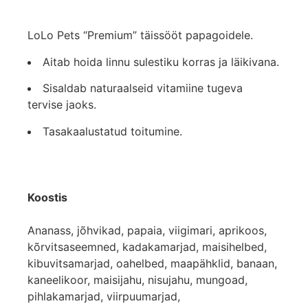
LoLo Pets “Premium” täissööt papagoidele.
Aitab hoida linnu sulestiku korras ja läikivana.
Sisaldab naturaalseid vitamiine tugeva
tervise jaoks.
Tasakaalustatud toitumine.
Koostis
Ananass, jõhvikad, papaia, viigimari, aprikoos,
kõrvitsaseemned, kadakamarjad, maisihelbed,
kibuvitsamarjad, oahelbed, maapähklid, banaan,
kaneelikoor, maisijahu, nisujahu, mungoad,
pihlakamarjad, viirpuumarjad,