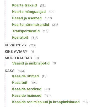
Koerte traksid
(58)
Koerte mänguasjad
(221)
Pesad ja asemed
(431)
Koerte närimiskondid
(34)
Transpordikotid
(38)
Koeratoit
(417)
KEVAD2026
(282)
KIKS AVIARY
(1)
MUUD KAUBAD
(2)
Vaasid ja ümbrispotid
(1)
KASS
(904)
Kasside rihmad
(11)
Kassitoit
(199)
Kasside tarvikud
(37)
Kasside maiused
(111)
Kasside ronimispuud ja kraapimislauad
(37)