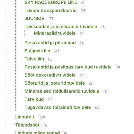
SKY RACE EUROPE LINE
(6)
Tuvide transpordikorvid
(2)
JUUNIOR
(7)
Täissöödad ja mineraalid tuvidele
(1)
Mineraalid tuvidele
(1)
Pesakastid ja põrandad
(3)
Sulgimis liin
(4)
Talve liin
(2)
Pesakastid ja pesitsus tarvikud tuvidele
(6)
Sööt dekoratiivtuvidele
(1)
Sööturid ja jooturid tuvidele
(3)
Mineraalsed toidulisandid tuvidele
(9)
Tarvikud
(1)
Tugevdavad toitained tuvidele
(7)
Linnutoit
(66)
Täiendsööt
(1)
Lindude mänguasjad
(6)