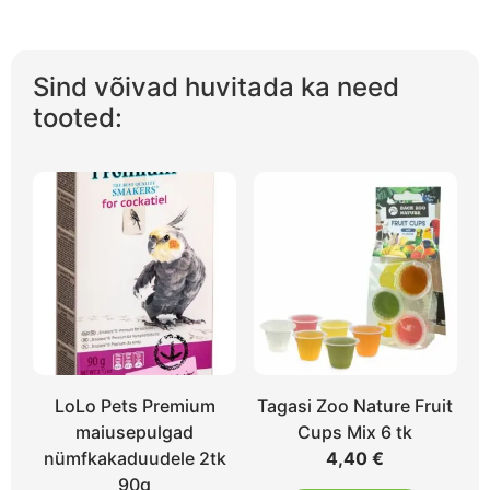
Sind võivad huvitada ka need
tooted:
LoLo Pets Premium
Tagasi Zoo Nature Fruit
maiusepulgad
Cups Mix 6 tk
nümfkakaduudele 2tk
4,40
€
90g