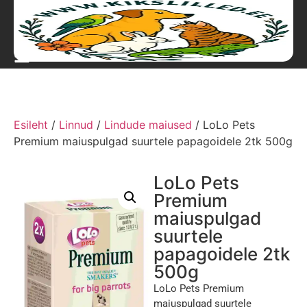
Esileht
/
Linnud
/
Lindude maiused
/ LoLo Pets
Premium maiuspulgad suurtele papagoidele 2tk 500g
LoLo Pets
Premium
maiuspulgad
suurtele
papagoidele 2tk
500g
LoLo Pets Premium
maiuspulgad suurtele