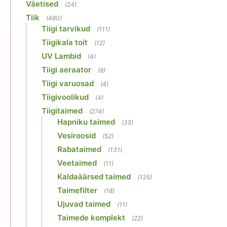
Väetised
(24)
Tiik
(480)
Tiigi tarvikud
(111)
Tiigikala toit
(12)
UV Lambid
(4)
Tiigi aeraator
(8)
Tiigi varuosad
(4)
Tiigivoolikud
(4)
Tiigitaimed
(274)
Hapniku taimed
(35)
Vesiroosid
(52)
Rabataimed
(131)
Veetaimed
(11)
Kaldaäärsed taimed
(135)
Taimefilter
(18)
Ujuvad taimed
(11)
Taimede komplekt
(22)