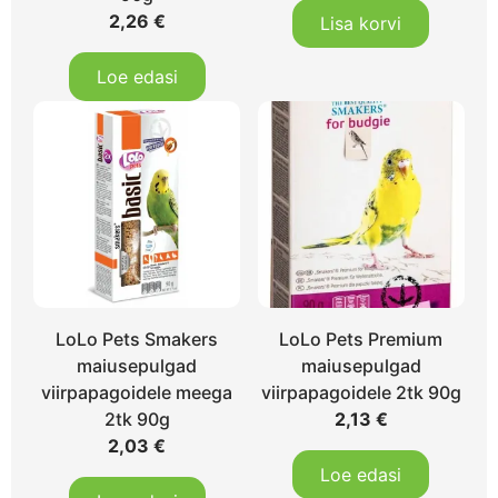
2,26
€
Lisa korvi
Loe edasi
LoLo Pets Smakers
LoLo Pets Premium
maiusepulgad
maiusepulgad
viirpapagoidele meega
viirpapagoidele 2tk 90g
2tk 90g
2,13
€
2,03
€
Loe edasi