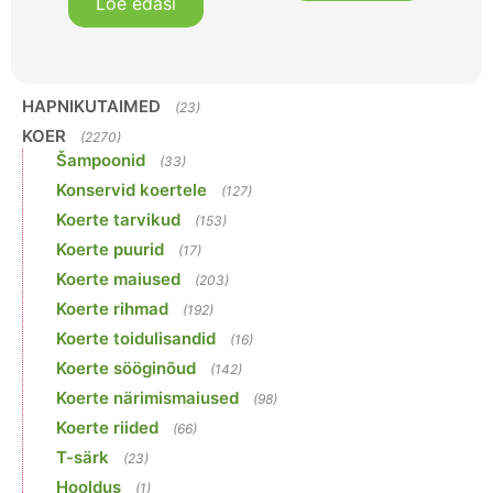
Loe edasi
HAPNIKUTAIMED
(23)
KOER
(2270)
Šampoonid
(33)
Konservid koertele
(127)
Koerte tarvikud
(153)
Koerte puurid
(17)
Koerte maiused
(203)
Koerte rihmad
(192)
Koerte toidulisandid
(16)
Koerte sööginõud
(142)
Koerte närimismaiused
(98)
Koerte riided
(66)
T-särk
(23)
Hooldus
(1)