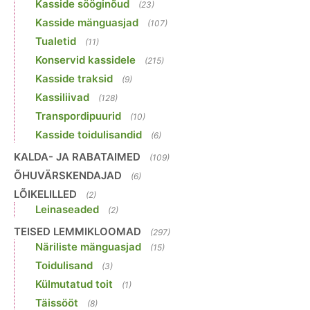
Kasside sööginõud
(23)
Kasside mänguasjad
(107)
Tualetid
(11)
Konservid kassidele
(215)
Kasside traksid
(9)
Kassiliivad
(128)
Transpordipuurid
(10)
Kasside toidulisandid
(6)
KALDA- JA RABATAIMED
(109)
ÕHUVÄRSKENDAJAD
(6)
LÕIKELILLED
(2)
Leinaseaded
(2)
TEISED LEMMIKLOOMAD
(297)
Näriliste mänguasjad
(15)
Toidulisand
(3)
Külmutatud toit
(1)
Täissööt
(8)