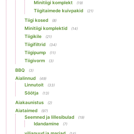
Minitiigi komplekt
(19)
Tiigitaimede kuivpakid
(21)
Tiigi kosed
(8)
Minitiigi komplektid
(14)
Tiigikile
(21)
Tiigifiltrid
(34)
Tiigipump
(11)
Tiigivorm
(3)
BBQ
(3)
Aialinnud
(49)
Linnutoit
(33)
Söötja
(13)
Aiakaunistus
(2)
Aiataimed
(97)
Seemned ja lillesibulad
(19)
Idandamine
(7)
viljapuud ja marjad
(14)