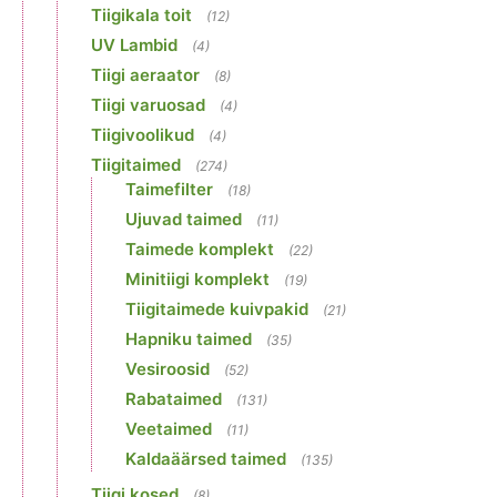
Tiigikala toit
(12)
UV Lambid
(4)
Tiigi aeraator
(8)
Tiigi varuosad
(4)
Tiigivoolikud
(4)
Tiigitaimed
(274)
Taimefilter
(18)
Ujuvad taimed
(11)
Taimede komplekt
(22)
Minitiigi komplekt
(19)
Tiigitaimede kuivpakid
(21)
Hapniku taimed
(35)
Vesiroosid
(52)
Rabataimed
(131)
Veetaimed
(11)
Kaldaäärsed taimed
(135)
Tiigi kosed
(8)