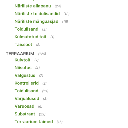
Näriliste allapanu
(24)
Näriliste toidulisandid
(18)
Näriliste mänguasjad
(15)
Toidulisand
(3)
Külmutatud toit
(1)
Täissööt
(8)
TERRAARIUM
(126)
Kuivtoit
(7)
Niisutus
(4)
Valgustus
(7)
Kontrollerid
(2)
Toidulisand
(13)
Varjualused
(3)
Varuosad
(6)
Substraat
(23)
Terraariumitaimed
(16)