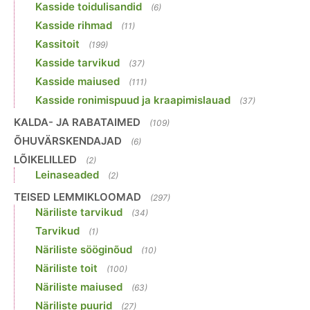
Kasside toidulisandid
(6)
Kasside rihmad
(11)
Kassitoit
(199)
Kasside tarvikud
(37)
Kasside maiused
(111)
Kasside ronimispuud ja kraapimislauad
(37)
KALDA- JA RABATAIMED
(109)
ÕHUVÄRSKENDAJAD
(6)
LÕIKELILLED
(2)
Leinaseaded
(2)
TEISED LEMMIKLOOMAD
(297)
Näriliste tarvikud
(34)
Tarvikud
(1)
Näriliste sööginõud
(10)
Näriliste toit
(100)
Näriliste maiused
(63)
Näriliste puurid
(27)