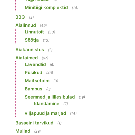
Minitiigi komplektid
(14)
BBQ
(3)
Aialinnud
(49)
Linnutoit
(33)
Söötja
(13)
Aiakaunistus
(2)
Aiataimed
(97)
Lavendlid
(6)
Püsikud
(49)
Maitsetaim
(3)
Bambus
(6)
Seemned ja lillesibulad
(19)
Idandamine
(7)
viljapuud ja marjad
(14)
Basseini tarvikud
(1)
Mullad
(29)