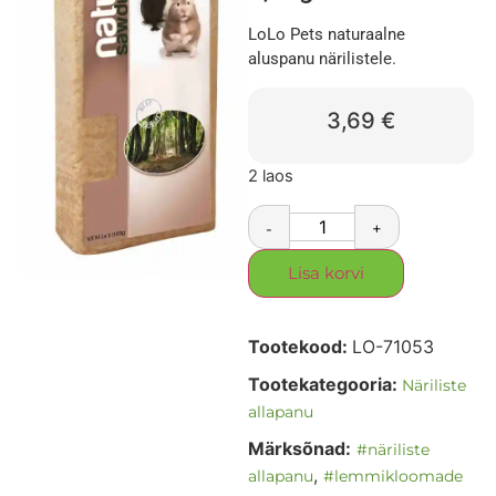
LoLo Pets naturaalne
aluspanu närilistele.
3,69
€
2 laos
-
+
Lisa korvi
Tootekood:
LO-71053
Tootekategooria:
Näriliste
allapanu
Märksõnad:
#näriliste
,
allapanu
#lemmikloomade