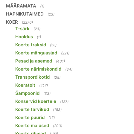
MÄÄRAMATA
(1)
HAPNIKUTAIMED
(23)
KOER
(2270)
T-särk
(23)
Hooldus
(1)
Koerte traksid
(58)
Koerte mänguasjad
(221)
Pesad ja asemed
(431)
Koerte närimiskondid
(34)
Transpordikotid
(38)
Koeratoit
(417)
Šampoonid
(33)
Konservid koertele
(127)
Koerte tarvikud
(153)
Koerte puurid
(17)
Koerte maiused
(203)
Koerte rihmad
(192)