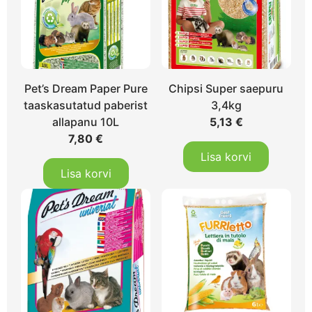
Pet’s Dream Paper Pure
Chipsi Super saepuru
taaskasutatud paberist
3,4kg
allapanu 10L
5,13
€
7,80
€
Lisa korvi
Lisa korvi