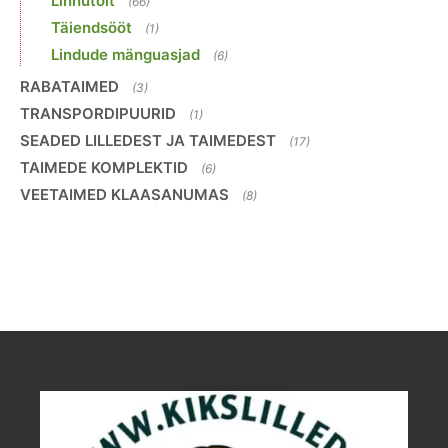
Linnutoit
(66)
Täiendsööt
(1)
Lindude mänguasjad
(6)
RABATAIMED
(3)
TRANSPORDIPUURID
(1)
SEADED LILLEDEST JA TAIMEDEST
(17)
TAIMEDE KOMPLEKTID
(6)
VEETAIMED KLAASANUMAS
(8)