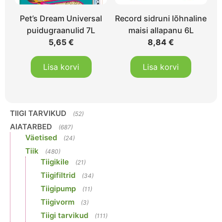
Pet’s Dream Universal
Record sidruni lõhnaline
puidugraanulid 7L
maisi allapanu 6L
5,65
€
8,84
€
Lisa korvi
Lisa korvi
TIIGI TARVIKUD
(52)
AIATARBED
(687)
Väetised
(24)
Tiik
(480)
Tiigikile
(21)
Tiigifiltrid
(34)
Tiigipump
(11)
Tiigivorm
(3)
Tiigi tarvikud
(111)