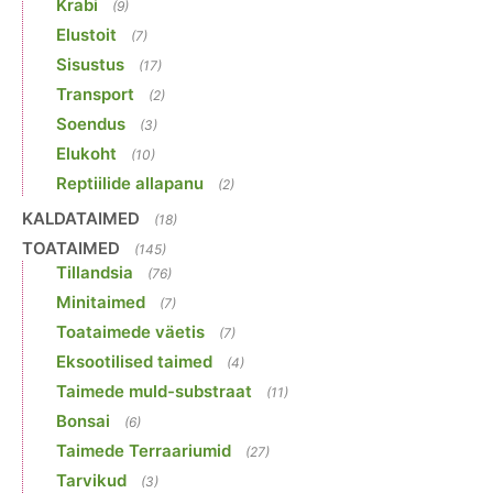
Krabi
(9)
Elustoit
(7)
Sisustus
(17)
Transport
(2)
Soendus
(3)
Elukoht
(10)
Reptiilide allapanu
(2)
KALDATAIMED
(18)
TOATAIMED
(145)
Tillandsia
(76)
Minitaimed
(7)
Toataimede väetis
(7)
Eksootilised taimed
(4)
Taimede muld-substraat
(11)
Bonsai
(6)
Taimede Terraariumid
(27)
Tarvikud
(3)