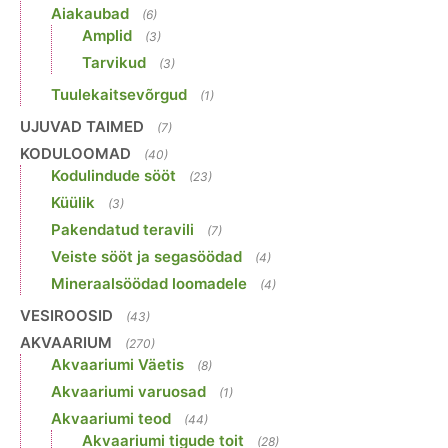
Aiakaubad
(6)
Amplid
(3)
Tarvikud
(3)
Tuulekaitsevõrgud
(1)
UJUVAD TAIMED
(7)
KODULOOMAD
(40)
Kodulindude sööt
(23)
Küülik
(3)
Pakendatud teravili
(7)
Veiste sööt ja segasöödad
(4)
Mineraalsöödad loomadele
(4)
VESIROOSID
(43)
AKVAARIUM
(270)
Akvaariumi Väetis
(8)
Akvaariumi varuosad
(1)
Akvaariumi teod
(44)
Akvaariumi tigude toit
(28)