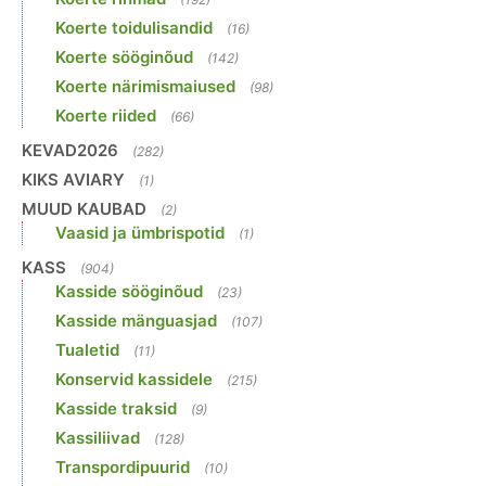
Koerte toidulisandid
(16)
Koerte sööginõud
(142)
Koerte närimismaiused
(98)
Koerte riided
(66)
KEVAD2026
(282)
KIKS AVIARY
(1)
MUUD KAUBAD
(2)
Vaasid ja ümbrispotid
(1)
KASS
(904)
Kasside sööginõud
(23)
Kasside mänguasjad
(107)
Tualetid
(11)
Konservid kassidele
(215)
Kasside traksid
(9)
Kassiliivad
(128)
Transpordipuurid
(10)