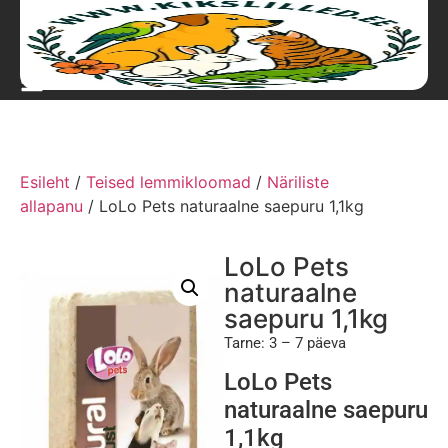
Esileht
/
Teised lemmikloomad
/
Näriliste
allapanu
/ LoLo Pets naturaalne saepuru 1,1kg
LoLo Pets
naturaalne
saepuru 1,1kg
Tarne: 3 – 7 päeva
LoLo Pets
naturaalne saepuru
1,1kg