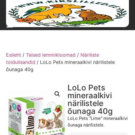
Esileht
/
Teised lemmikloomad
/
Näriliste
toidulisandid
/ LoLo Pets mineraalkivi närilistele
õunaga 40g
LoLo Pets
mineraalkivi
närilistele
õunaga 40g
LoLo Pets “Lime” mineraalkivi
õunaga närilistele.