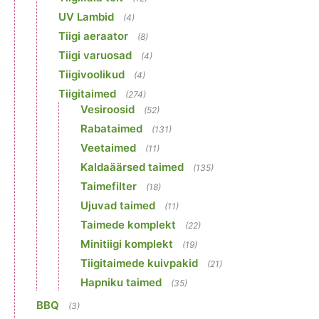
UV Lambid
(4)
Tiigi aeraator
(8)
Tiigi varuosad
(4)
Tiigivoolikud
(4)
Tiigitaimed
(274)
Vesiroosid
(52)
Rabataimed
(131)
Veetaimed
(11)
Kaldaäärsed taimed
(135)
Taimefilter
(18)
Ujuvad taimed
(11)
Taimede komplekt
(22)
Minitiigi komplekt
(19)
Tiigitaimede kuivpakid
(21)
Hapniku taimed
(35)
BBQ
(3)