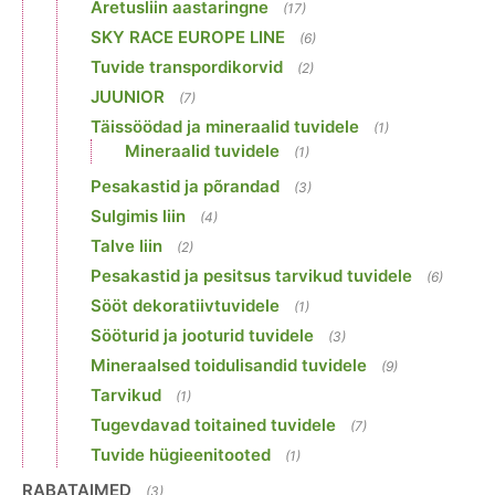
Aretusliin aastaringne
(17)
SKY RACE EUROPE LINE
(6)
Tuvide transpordikorvid
(2)
JUUNIOR
(7)
Täissöödad ja mineraalid tuvidele
(1)
Mineraalid tuvidele
(1)
Pesakastid ja põrandad
(3)
Sulgimis liin
(4)
Talve liin
(2)
Pesakastid ja pesitsus tarvikud tuvidele
(6)
Sööt dekoratiivtuvidele
(1)
Sööturid ja jooturid tuvidele
(3)
Mineraalsed toidulisandid tuvidele
(9)
Tarvikud
(1)
Tugevdavad toitained tuvidele
(7)
Tuvide hügieenitooted
(1)
RABATAIMED
(3)