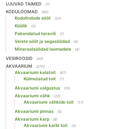
UJUVAD TAIMED
(7)
KODULOOMAD
(40)
Kodulindude sööt
(23)
Küülik
(3)
Pakendatud teravili
(7)
Veiste sööt ja segasöödad
(4)
Mineraalsöödad loomadele
(4)
VESIROOSID
(43)
AKVAARIUM
(270)
Akvaariumi kalatoit
(67)
Külmutatud toit
(7)
Akvaariumi valgustus
(10)
Akvaariumi vähk
(22)
Akvaariumi vähkide toit
(17)
Akvaariumi pinnas
(5)
Akvaariumi karp
(8)
Akvaariumi karbi toit
(3)