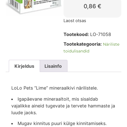
0,86
€
Laost otsas
Tootekood:
LO-71058
Tootekategooria:
Näriliste
toidulisandid
Kirjeldus
Lisainfo
LoLo Pets “Lime” mineraalkivi närilistele.
Igapäevane mineraaltoit, mis sisaldab
vajalikke aineid tugevate ja tervete hammaste ja
luude jaoks.
Mugav kinnitus puuri külge kinnitamiseks.