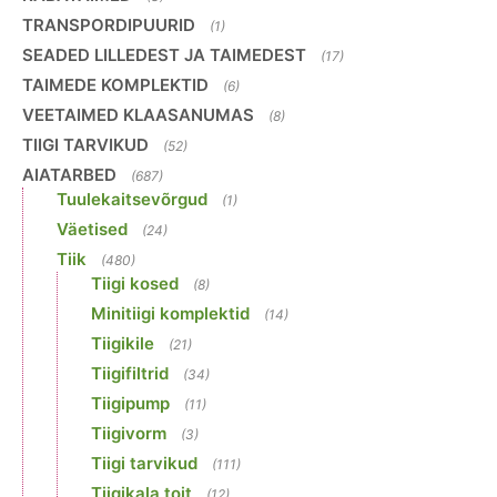
TRANSPORDIPUURID
(1)
SEADED LILLEDEST JA TAIMEDEST
(17)
TAIMEDE KOMPLEKTID
(6)
VEETAIMED KLAASANUMAS
(8)
TIIGI TARVIKUD
(52)
AIATARBED
(687)
Tuulekaitsevõrgud
(1)
Väetised
(24)
Tiik
(480)
Tiigi kosed
(8)
Minitiigi komplektid
(14)
Tiigikile
(21)
Tiigifiltrid
(34)
Tiigipump
(11)
Tiigivorm
(3)
Tiigi tarvikud
(111)
Tiigikala toit
(12)