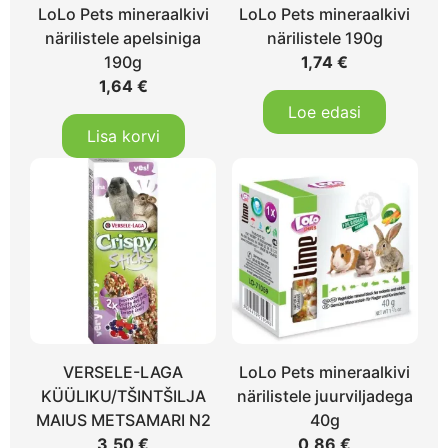
LoLo Pets mineraalkivi
LoLo Pets mineraalkivi
närilistele apelsiniga
närilistele 190g
190g
1,74
€
1,64
€
Loe edasi
Lisa korvi
VERSELE-LAGA
LoLo Pets mineraalkivi
KÜÜLIKU/TŠINTŠILJA
närilistele juurviljadega
MAIUS METSAMARI N2
40g
3,50
€
0,86
€