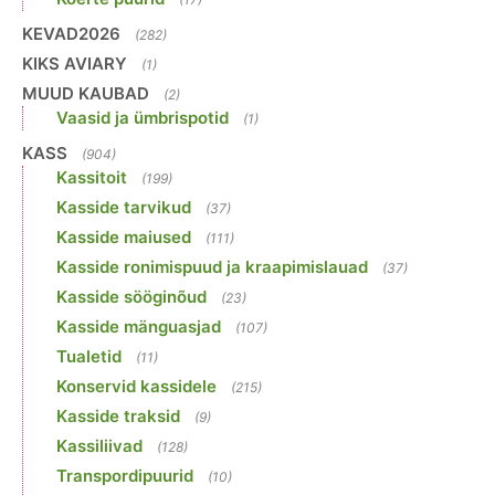
KEVAD2026
(282)
KIKS AVIARY
(1)
MUUD KAUBAD
(2)
Vaasid ja ümbrispotid
(1)
KASS
(904)
Kassitoit
(199)
Kasside tarvikud
(37)
Kasside maiused
(111)
Kasside ronimispuud ja kraapimislauad
(37)
Kasside sööginõud
(23)
Kasside mänguasjad
(107)
Tualetid
(11)
Konservid kassidele
(215)
Kasside traksid
(9)
Kassiliivad
(128)
Transpordipuurid
(10)