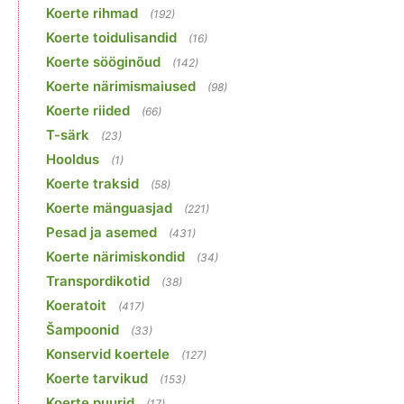
Koerte rihmad
(192)
Koerte toidulisandid
(16)
Koerte sööginõud
(142)
Koerte närimismaiused
(98)
Koerte riided
(66)
T-särk
(23)
Hooldus
(1)
Koerte traksid
(58)
Koerte mänguasjad
(221)
Pesad ja asemed
(431)
Koerte närimiskondid
(34)
Transpordikotid
(38)
Koeratoit
(417)
Šampoonid
(33)
Konservid koertele
(127)
Koerte tarvikud
(153)
Koerte puurid
(17)