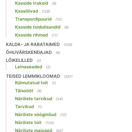
Kasside traksid
(9)
Kassiliivad
(128)
Transpordipuurid
(10)
Kasside toidulisandid
(6)
Kasside rihmad
(11)
KALDA- JA RABATAIMED
(109)
ÕHUVÄRSKENDAJAD
(6)
LÕIKELILLED
(2)
Leinaseaded
(2)
TEISED LEMMIKLOOMAD
(297)
Külmutatud toit
(1)
Täissööt
(8)
Näriliste tarvikud
(34)
Tarvikud
(1)
Näriliste sööginõud
(10)
Näriliste toit
(100)
Näriliste maiused
(63)