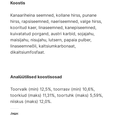
Koostis
Kanaariheina seemned, kollane hirss, punane
hirss, rapsiseemned, naeriseemned, valge hirss,
kooritud kaer, linaseemned, kanepiseemned,
kuivatatud porgand, austri karbid, sojajahu,
maisijahu, nisujahu, lutsern, papaia pulber,
linaseemneõli, kaltsiumkarbonaat,
dikaltsiumfosfaat.
Analüütilised koostisosad
Toorvalk (min) 12,5%, toorrasv (min) 10,6%,
toorkiud (maks) 11,31%, toortuhk (maks) 5,59%,
niiskus (maks) 12,0%.
Jaga: