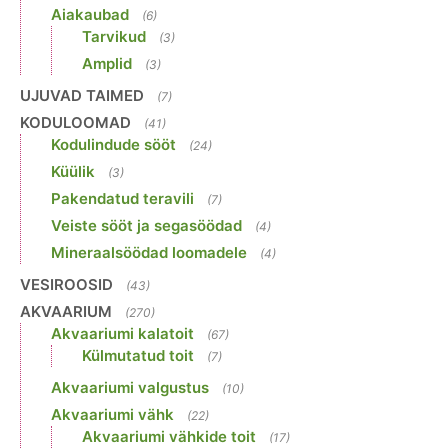
Aiakaubad
(6)
Tarvikud
(3)
Amplid
(3)
UJUVAD TAIMED
(7)
KODULOOMAD
(41)
Kodulindude sööt
(24)
Küülik
(3)
Pakendatud teravili
(7)
Veiste sööt ja segasöödad
(4)
Mineraalsöödad loomadele
(4)
VESIROOSID
(43)
AKVAARIUM
(270)
Akvaariumi kalatoit
(67)
Külmutatud toit
(7)
Akvaariumi valgustus
(10)
Akvaariumi vähk
(22)
Akvaariumi vähkide toit
(17)