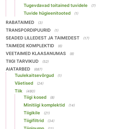
Tugevdavad toitained tuvidele
(7)
Tuvide hügieenitooted
(1)
RABATAIMED
(3)
TRANSPORDIPUURID
(1)
SEADED LILLEDEST JA TAIMEDEST
(17)
TAIMEDE KOMPLEKTID
(6)
VEETAIMED KLAASANUMAS
(8)
TIIGI TARVIKUD
(52)
AIATARBED
(687)
Tuulekaitsevõrgud
(1)
Väetised
(24)
Tiik
(480)
Tiigi kosed
(8)
Minitiigi komplektid
(14)
Tiigikile
(21)
Tiigifiltrid
(34)
Tiigipump
(11)