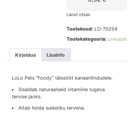
Laost otsas
Tootekood:
LO-70254
Tootekategooria:
Linnutoit
Kirjeldus
Lisainfo
LoLo Pets “Foody” täissööt kanaarilindudele.
Sisaldab naturaalseid vitamiine tugeva
tervise jaoks.
Aitab hoida sulestiku tervena.