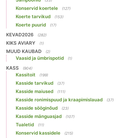
(33)
Konservid koertele
(127)
Koerte tarvikud
(153)
Koerte puurid
(17)
KEVAD2026
(282)
KIKS AVIARY
(1)
MUUD KAUBAD
(2)
Vaasid ja ümbrispotid
(1)
KASS
(904)
Kassitoit
(199)
Kasside tarvikud
(37)
Kasside maiused
(111)
Kasside ronimispuud ja kraapimislauad
(37)
Kasside sööginõud
(23)
Kasside mänguasjad
(107)
Tualetid
(11)
Konservid kassidele
(215)