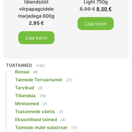
täiendsööt
Light 750g
viirpapagoidele
8,99
€
8,50
€
marjadega 600g
2,95
€
Lisa korvi
Lisa korvi
TOATAIMED
(145)
Bonsai
(6)
Taimede Terraariumid
(27)
Tarvikud
(3)
Tillandsia
(76)
Minitaimed
(7)
Toataimede väetis
(7)
Eksootilised taimed
(4)
Taimede muld-substraat
(11)