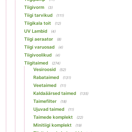
Tiigivorm
(3)
Tiigi tarvikud
(111)
Tiigikala toit
(12)
UV Lambid
(4)
Tiigi aeraator
(8)
Tiigi varuosad
(4)
Tiigivoolikud
(4)
Tiigitaimed
(274)
Vesiroosid
(52)
Rabataimed
(131)
Veetaimed
(11)
Kaldaäärsed taimed
(135)
Taimefilter
(18)
Ujuvad taimed
(11)
Taimede komplekt
(22)
Minitiigi komplekt
(19)