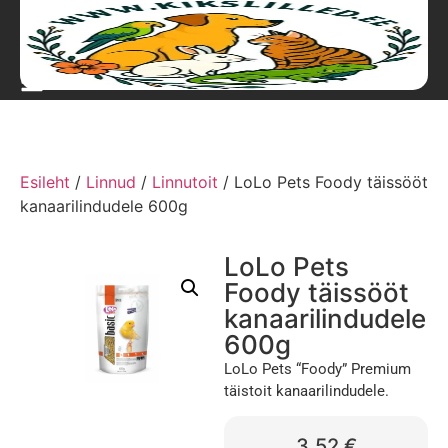
Esileht
/
Linnud
/
Linnutoit
/ LoLo Pets Foody täissööt
kanaarilindudele 600g
LoLo Pets
Foody täissööt
kanaarilindudele
600g
LoLo Pets “Foody” Premium
täistoit kanaarilindudele.
3,52
€