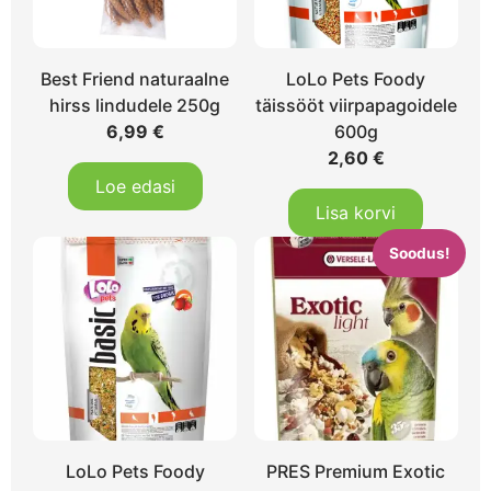
Best Friend naturaalne
LoLo Pets Foody
hirss lindudele 250g
täissööt viirpapagoidele
6,99
€
600g
2,60
€
Loe edasi
Lisa korvi
Soodus!
LoLo Pets Foody
PRES Premium Exotic