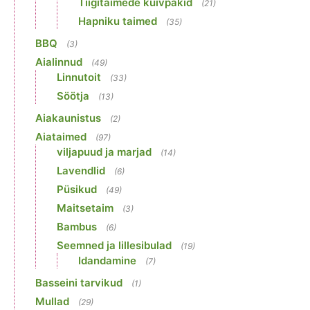
Tiigitaimede kuivpakid
(21)
Hapniku taimed
(35)
BBQ
(3)
Aialinnud
(49)
Linnutoit
(33)
Söötja
(13)
Aiakaunistus
(2)
Aiataimed
(97)
viljapuud ja marjad
(14)
Lavendlid
(6)
Püsikud
(49)
Maitsetaim
(3)
Bambus
(6)
Seemned ja lillesibulad
(19)
Idandamine
(7)
Basseini tarvikud
(1)
Mullad
(29)