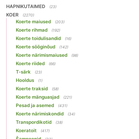
HAPNIKUTAIMED
(23)
KOER
(2270)
Koerte maiused
(203)
Koerte rihmad
(192)
Koerte toidulisandid
(16)
Koerte sööginõud
(142)
Koerte närimismaiused
(98)
Koerte riided
(66)
T-särk
(23)
Hooldus
(1)
Koerte traksid
(58)
Koerte mänguasjad
(221)
Pesad ja asemed
(431)
Koerte närimiskondid
(34)
Transpordikotid
(38)
Koeratoit
(417)
Šampoonid