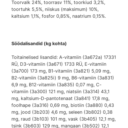
Toorvalk 24%, toorrasv 11%, toorkiud 3,2%,
toortuhk 5,5%, niiskus (maksimum) 10%,
kaltsium 1,1%, fosfor 0,85%, naatrium 0,15%.
Söödalisandid (kg kohta)
Toitainelised lisandid: A-vitamiin (3a672a) 17331
RÜ, D3-vitamiin (3a671) 1733 RÜ, E-vitamiin
(3a700) 173 mg, B1-vitamiin (3a821) 5,09 mg,
B2-vitamiin (3a825i) 9 mg, B6-vitamiin (3a831)
6,9 mg, B12-vitamiin (3a835) 0,07 mg, C-
vitamiin (3a300) 121 mg, niatsiin (3a314) 43,1
mg, kaltsium-D-pantotenaat (3a841) 17,8 mg,
foolhape (3a316) 0,69 mg, biotiin (3a880) 0,43
mg, jood (3b203) 4,6 mg, seleen (3b802) 0,38
mg, raud (3b103) 101 mg, vask (3b405) 12,1 mg,
tsink (3b603) 129 mg, mangaan (3b502) 12,1