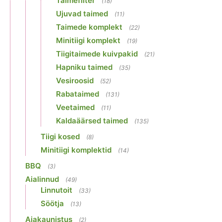
Taimefilter
(18)
Ujuvad taimed
(11)
Taimede komplekt
(22)
Minitiigi komplekt
(19)
Tiigitaimede kuivpakid
(21)
Hapniku taimed
(35)
Vesiroosid
(52)
Rabataimed
(131)
Veetaimed
(11)
Kaldaäärsed taimed
(135)
Tiigi kosed
(8)
Minitiigi komplektid
(14)
BBQ
(3)
Aialinnud
(49)
Linnutoit
(33)
Söötja
(13)
Aiakaunistus
(2)