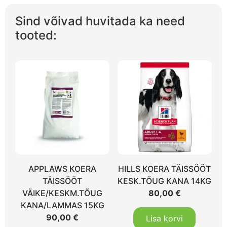
Sind võivad huvitada ka need
tooted:
APPLAWS KOERA
HILLS KOERA TÄISSÖÖT
TÄISSÖÖT
KESK.TÕUG KANA 14KG
VÄIKE/KESKM.TÕUG
80,00
€
KANA/LAMMAS 15KG
90,00
€
Lisa korvi