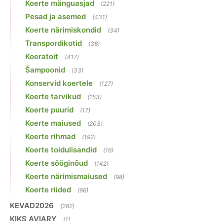
Koerte mänguasjad
(221)
Pesad ja asemed
(431)
Koerte närimiskondid
(34)
Transpordikotid
(38)
Koeratoit
(417)
Šampoonid
(33)
Konservid koertele
(127)
Koerte tarvikud
(153)
Koerte puurid
(17)
Koerte maiused
(203)
Koerte rihmad
(192)
Koerte toidulisandid
(16)
Koerte sööginõud
(142)
Koerte närimismaiused
(98)
Koerte riided
(66)
KEVAD2026
(282)
KIKS AVIARY
(1)