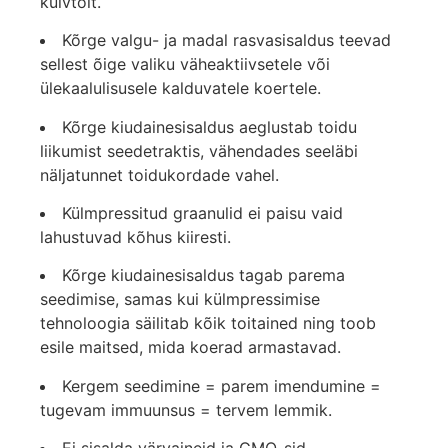
kuivtoit.
Kõrge valgu- ja madal rasvasisaldus teevad
sellest õige valiku väheaktiivsetele või
ülekaalulisusele kalduvatele koertele.
Kõrge kiudainesisaldus aeglustab toidu
liikumist seedetraktis, vähendades seeläbi
näljatunnet toidukordade vahel.
Külmpressitud graanulid ei paisu vaid
lahustuvad kõhus kiiresti.
Kõrge kiudainesisaldus tagab parema
seedimise, samas kui külmpressimise
tehnoloogia säilitab kõik toitained ning toob
esile maitsed, mida koerad armastavad.
Kergem seedimine = parem imendumine =
tugevam immuunsus = tervem lemmik.