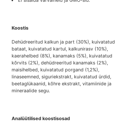
Ei sisalda värvaineid ja GMO-sid.
Koostis
Dehüdreeritud kalkun ja part (30%), kuivatatud
bataat, kuivatatud kartul, kalkunirasv (10%),
kaerahelbed (8%), kanamaks (5%), kuivatatud
kõrvits (2%), dehüdreeritud kanamaks (2%),
maisihelbed, kuivatatud porgand (1,2%),
linaseemned, siguriekstrakt, kuivatatud ürdid,
beetaglükaanid, kõhre ekstrakt, vitamiinide ja
mineraalide segu.
Analüütilised koostisosad