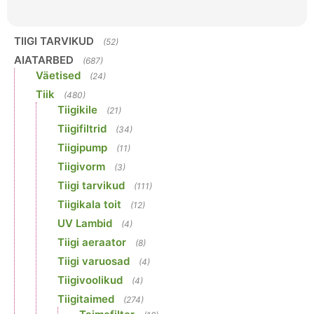
TIIGI TARVIKUD
(52)
AIATARBED
(687)
Väetised
(24)
Tiik
(480)
Tiigikile
(21)
Tiigifiltrid
(34)
Tiigipump
(11)
Tiigivorm
(3)
Tiigi tarvikud
(111)
Tiigikala toit
(12)
UV Lambid
(4)
Tiigi aeraator
(8)
Tiigi varuosad
(4)
Tiigivoolikud
(4)
Tiigitaimed
(274)