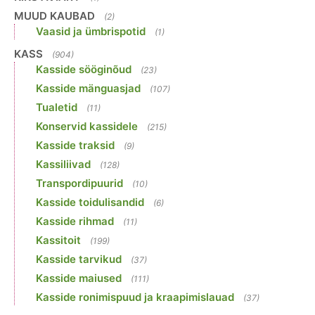
MUUD KAUBAD
(2)
Vaasid ja ümbrispotid
(1)
KASS
(904)
Kasside sööginõud
(23)
Kasside mänguasjad
(107)
Tualetid
(11)
Konservid kassidele
(215)
Kasside traksid
(9)
Kassiliivad
(128)
Transpordipuurid
(10)
Kasside toidulisandid
(6)
Kasside rihmad
(11)
Kassitoit
(199)
Kasside tarvikud
(37)
Kasside maiused
(111)
Kasside ronimispuud ja kraapimislauad
(37)