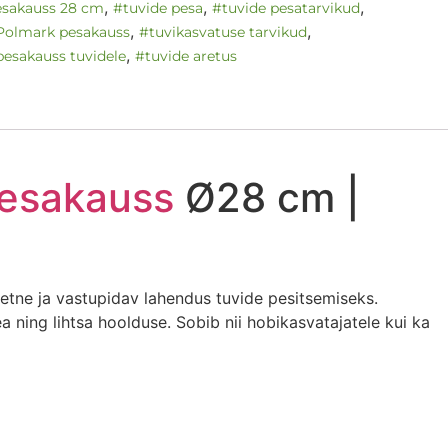
,
,
,
esakauss 28 cm
#tuvide pesa
#tuvide pesatarvikud
,
,
Polmark pesakauss
#tuvikasvatuse tarvikud
,
esakauss tuvidele
#tuvide aretus
esakauss
Ø28 cm |
etne ja vastupidav lahendus tuvide pesitsemiseks.
a ning lihtsa hoolduse. Sobib nii hobikasvatajatele kui ka