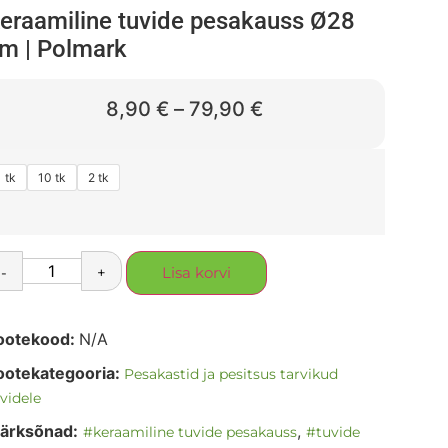
eraamiline tuvide pesakauss Ø28
m | Polmark
8,90
€
–
79,90
€
1 tk
10 tk
2 tk
-
+
Lisa korvi
ootekood:
N/A
ootekategooria:
Pesakastid ja pesitsus tarvikud
videle
ärksõnad:
,
#keraamiline tuvide pesakauss
#tuvide