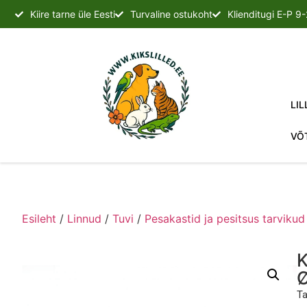
Kiire tarne üle Eesti
Turvaline ostukoht
Klienditugi E-P 9
LIL
VÕ
Esileht
/
Linnud
/
Tuvi
/
Pesakastid ja pesitsus tarvikud
K
Ø
Ta