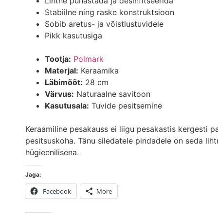
Lihtne puhastada ja desinfitseerida
Stabiilne ning raske konstruktsioon
Sobib aretus- ja võistlustuvidele
Pikk kasutusiga
Tootja:
Polmark
Materjal:
Keraamika
Läbimõõt:
28 cm
Värvus:
Naturaalne savitoon
Kasutusala:
Tuvide pesitsemine
Keraamiline pesakauss ei liigu pesakastis kergesti pa
pesitsuskoha. Tänu siledatele pindadele on seda liht
hügieenilisena.
Jaga:
Facebook
More