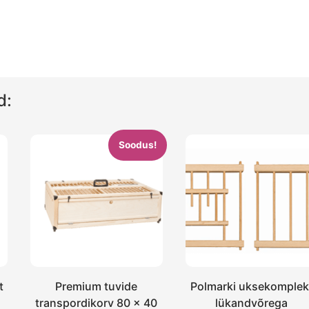
d:
Soodus!
t
Premium tuvide
Polmarki uksekomplek
transpordikorv 80 × 40
lükandvõrega