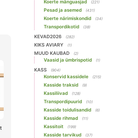
Koerte mänguasjad
(221)
Pesad ja asemed
(431)
Koerte närimiskondid
(34)
Transpordikotid
(38)
KEVAD2026
(282)
KIKS AVIARY
(1)
MUUD KAUBAD
(2)
Vaasid ja ümbrispotid
(1)
KASS
(904)
Konservid kassidele
(215)
Kasside traksid
(9)
Kassiliivad
(128)
Transpordipuurid
(10)
Kasside toidulisandid
(6)
Kasside rihmad
(11)
Kassitoit
(199)
t
Kasside tarvikud
(37)