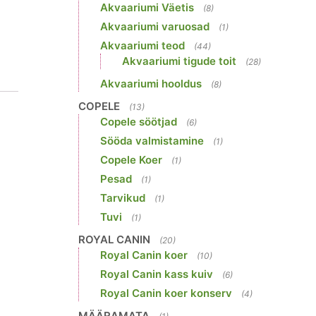
Akvaariumi Väetis
(8)
Akvaariumi varuosad
(1)
Akvaariumi teod
(44)
Akvaariumi tigude toit
(28)
Akvaariumi hooldus
(8)
COPELE
(13)
Copele söötjad
(6)
Sööda valmistamine
(1)
Copele Koer
(1)
Pesad
(1)
Tarvikud
(1)
Tuvi
(1)
ROYAL CANIN
(20)
Royal Canin koer
(10)
Royal Canin kass kuiv
(6)
Royal Canin koer konserv
(4)
MÄÄRAMATA