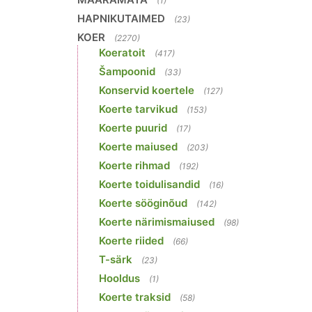
(1)
HAPNIKUTAIMED
(23)
KOER
(2270)
Koeratoit
(417)
Šampoonid
(33)
Konservid koertele
(127)
Koerte tarvikud
(153)
Koerte puurid
(17)
Koerte maiused
(203)
Koerte rihmad
(192)
Koerte toidulisandid
(16)
Koerte sööginõud
(142)
Koerte närimismaiused
(98)
Koerte riided
(66)
T-särk
(23)
Hooldus
(1)
Koerte traksid
(58)