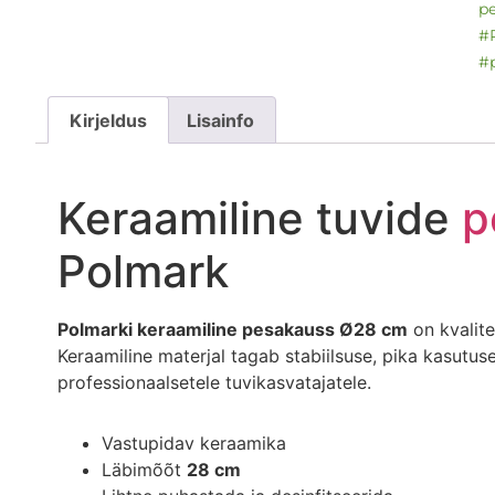
p
#
#p
Kirjeldus
Lisainfo
Keraamiline tuvide
p
Polmark
Polmarki keraamiline pesakauss Ø28 cm
on kvalite
Keraamiline materjal tagab stabiilsuse, pika kasutuse
professionaalsetele tuvikasvatajatele.
Vastupidav keraamika
Läbimõõt
28 cm