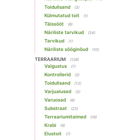
Toidulisand
(3)
Külmutatud toit
(1)
Täissööt
(8)
Näriliste tarvikud
(34)
Tarvikud
(1)
Näriliste sööginõud
(10)
TERRAARIUM
(126)
Valgustus
(7)
Kontrollerid
(2)
Toidulisand
(13)
Varjualused
(3)
Varuosad
(6)
Substraat
(23)
Terraariumitaimed
(16)
Krabi
(9)
Elustoit
(7)