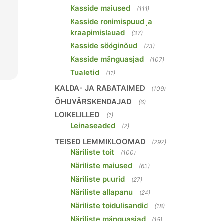
Kasside maiused
(111)
Kasside ronimispuud ja
kraapimislauad
(37)
Kasside sööginõud
(23)
Kasside mänguasjad
(107)
Tualetid
(11)
KALDA- JA RABATAIMED
(109)
ÕHUVÄRSKENDAJAD
(6)
LÕIKELILLED
(2)
Leinaseaded
(2)
TEISED LEMMIKLOOMAD
(297)
Näriliste toit
(100)
Näriliste maiused
(63)
Näriliste puurid
(27)
Näriliste allapanu
(24)
Näriliste toidulisandid
(18)
Näriliste mänguasjad
(15)