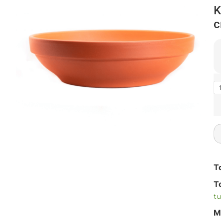
K
c
T
T
tu
M