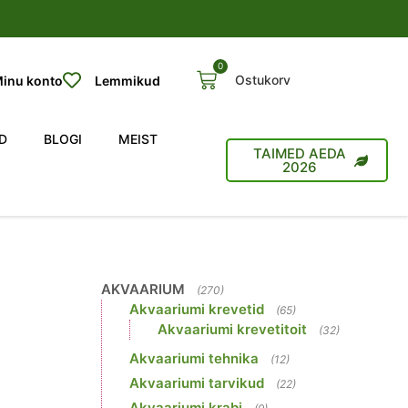
0
Ostukorv
inu konto
Lemmikud
D
BLOGI
MEIST
TAIMED AEDA
2026
AKVAARIUM
(270)
Akvaariumi krevetid
(65)
Akvaariumi krevetitoit
(32)
Akvaariumi tehnika
(12)
Akvaariumi tarvikud
(22)
Akvaariumi krabi