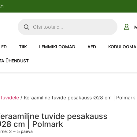
-21
M
LED
TIIK
LEMMIKLOOMAD
AED
KODULOOMA
TA ÜHENDUST
 tuvidele
/ Keraamiline tuvide pesakauss Ø28 cm | Polmark
eraamiline tuvide pesakauss
28 cm | Polmark
rne: 3 – 5 päeva