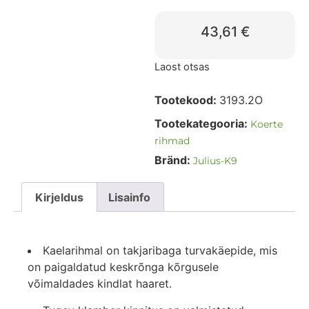
43,61
€
Laost otsas
Tootekood:
3193.2O
Tootekategooria:
Koerte
rihmad
Bränd:
Julius-K9
Kirjeldus
Lisainfo
Kaelarihmal on takjaribaga turvakäepide, mis
on paigaldatud keskrõnga kõrgusele
võimaldades kindlat haaret.