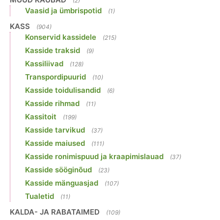
(2)
Vaasid ja ümbrispotid
(1)
KASS
(904)
Konservid kassidele
(215)
Kasside traksid
(9)
Kassiliivad
(128)
Transpordipuurid
(10)
Kasside toidulisandid
(6)
Kasside rihmad
(11)
Kassitoit
(199)
Kasside tarvikud
(37)
Kasside maiused
(111)
Kasside ronimispuud ja kraapimislauad
(37)
Kasside sööginõud
(23)
Kasside mänguasjad
(107)
Tualetid
(11)
KALDA- JA RABATAIMED
(109)