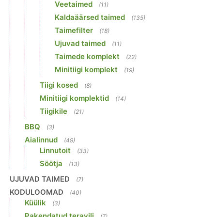
Veetaimed
(11)
Kaldaäärsed taimed
(135)
Taimefilter
(18)
Ujuvad taimed
(11)
Taimede komplekt
(22)
Minitiigi komplekt
(19)
Tiigi kosed
(8)
Minitiigi komplektid
(14)
Tiigikile
(21)
BBQ
(3)
Aialinnud
(49)
Linnutoit
(33)
Söötja
(13)
UJUVAD TAIMED
(7)
KODULOOMAD
(40)
Küülik
(3)
Pakendatud teravili
(7)