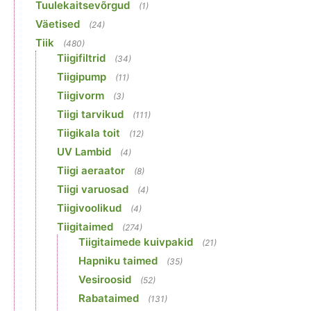
Tuulekaitsevõrgud
(1)
Väetised
(24)
Tiik
(480)
Tiigifiltrid
(34)
Tiigipump
(11)
Tiigivorm
(3)
Tiigi tarvikud
(111)
Tiigikala toit
(12)
UV Lambid
(4)
Tiigi aeraator
(8)
Tiigi varuosad
(4)
Tiigivoolikud
(4)
Tiigitaimed
(274)
Tiigitaimede kuivpakid
(21)
Hapniku taimed
(35)
Vesiroosid
(52)
Rabataimed
(131)