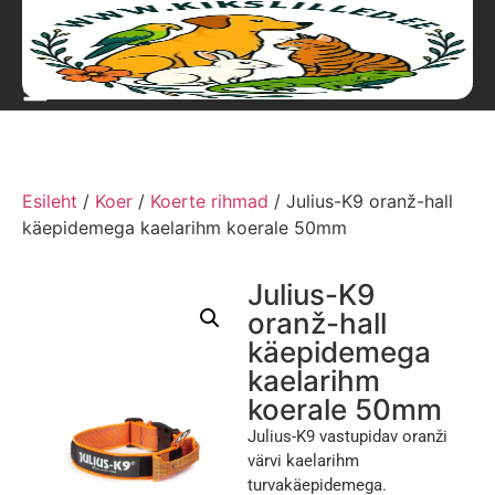
Esileht
/
Koer
/
Koerte rihmad
/ Julius-K9 oranž-hall
käepidemega kaelarihm koerale 50mm
Julius-K9
oranž-hall
käepidemega
kaelarihm
koerale 50mm
Julius-K9 vastupidav oranži
värvi kaelarihm
turvakäepidemega.