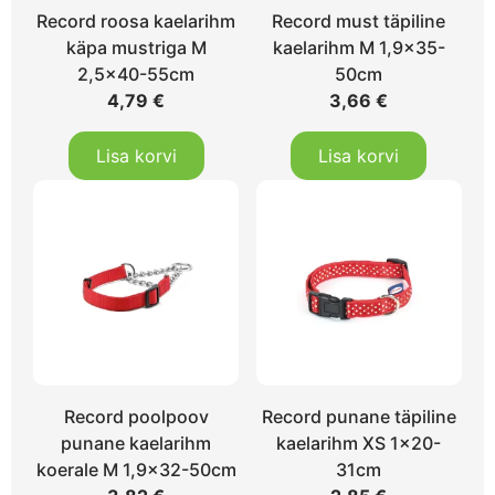
Record roosa kaelarihm
Record must täpiline
käpa mustriga M
kaelarihm M 1,9×35-
2,5×40-55cm
50cm
4,79
€
3,66
€
Lisa korvi
Lisa korvi
Record poolpoov
Record punane täpiline
punane kaelarihm
kaelarihm XS 1×20-
koerale M 1,9×32-50cm
31cm