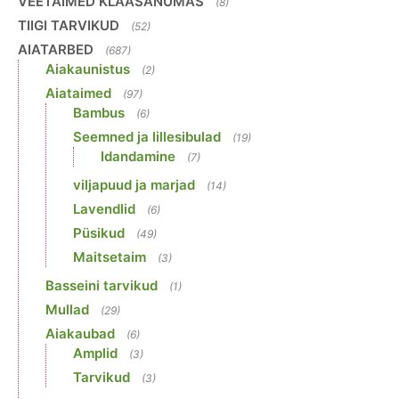
VEETAIMED KLAASANUMAS
(8)
TIIGI TARVIKUD
(52)
AIATARBED
(687)
Aiakaunistus
(2)
Aiataimed
(97)
Bambus
(6)
Seemned ja lillesibulad
(19)
Idandamine
(7)
viljapuud ja marjad
(14)
Lavendlid
(6)
Püsikud
(49)
Maitsetaim
(3)
Basseini tarvikud
(1)
Mullad
(29)
Aiakaubad
(6)
Amplid
(3)
Tarvikud
(3)