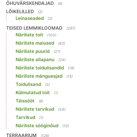
ÕHUVÄRSKENDAJAD
(6)
LÕIKELILLED
(2)
Leinaseaded
(2)
TEISED LEMMIKLOOMAD
(297)
Näriliste toit
(100)
Näriliste maiused
(63)
Näriliste puurid
(27)
Näriliste allapanu
(24)
Näriliste toidulisandid
(18)
Näriliste mänguasjad
(15)
Toidulisand
(3)
Külmutatud toit
(1)
Täissööt
(8)
Näriliste tarvikud
(34)
Tarvikud
(1)
Näriliste sööginõud
(10)
TERRAARIUM
(126)