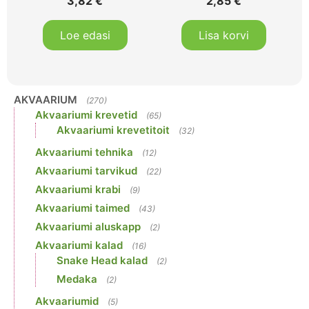
3,82
€
2,85
€
Loe edasi
Lisa korvi
AKVAARIUM
(270)
Akvaariumi krevetid
(65)
Akvaariumi krevetitoit
(32)
Akvaariumi tehnika
(12)
Akvaariumi tarvikud
(22)
Akvaariumi krabi
(9)
Akvaariumi taimed
(43)
Akvaariumi aluskapp
(2)
Akvaariumi kalad
(16)
Snake Head kalad
(2)
Medaka
(2)
Akvaariumid
(5)