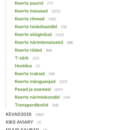
Koerte puurid
(17)
Koerte maiused
(203)
Koerte rihmad
(192)
Koerte toidulisandid
(16)
Koerte sööginõud
(142)
Koerte närimismaiused
(98)
Koerte riided
(66)
T-särk
(23)
Hooldus
(1)
Koerte traksid
(58)
Koerte mänguasjad
(221)
Pesad ja asemed
(431)
Koerte närimiskondid
(34)
Transpordikotid
(38)
KEVAD2026
(282)
KIKS AVIARY
(1)
MUUD KAUBAD