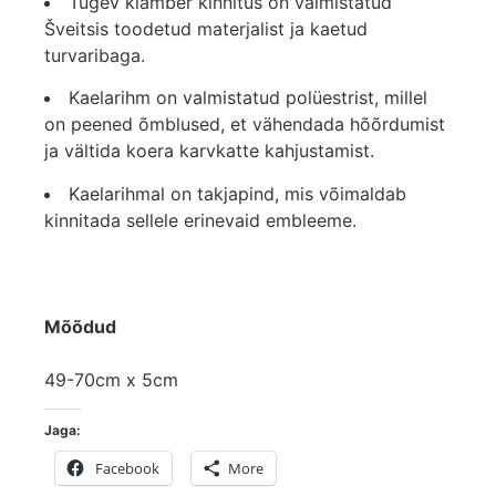
Tugev klamber kinnitus on valmistatud
Šveitsis toodetud materjalist ja kaetud
turvaribaga.
Kaelarihm on valmistatud polüestrist, millel
on peened õmblused, et vähendada hõõrdumist
ja vältida koera karvkatte kahjustamist.
Kaelarihmal on takjapind, mis võimaldab
kinnitada sellele erinevaid embleeme.
Mõõdud
49-70cm x 5cm
Jaga:
Facebook
More