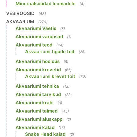
Mineraalsöödad loomadele
(4)
VESIROOSID
(43)
AKVAARIUM
(270)
Akvaariumi Väetis
(8)
Akvaariumi varuosad
(1)
Akvaariumi teod
(44)
Akvaariumi tigude toit
(28)
Akvaariumi hooldus
(8)
Akvaariumi krevetid
(65)
Akvaariumi krevetitoit
(32)
Akvaariumi tehnika
(12)
Akvaariumi tarvikud
(22)
Akvaariumi krabi
(9)
Akvaariumi taimed
(43)
Akvaariumi aluskapp
(2)
Akvaariumi kalad
(16)
Snake Head kalad
(2)