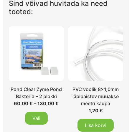
Sind võivad huvitada ka need
tooted:
Pond Clear Zyme Pond
PVC voolik 8×1,0mm
Bakterid – 2 plokki
läbipaistev müüakse
60,00
€
–
130,00
€
meetri kaupa
1,20
€
Vali
Lisa korvi