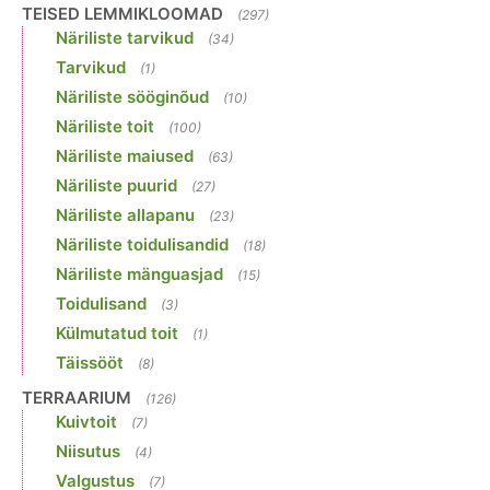
TEISED LEMMIKLOOMAD
(297)
Näriliste tarvikud
(34)
Tarvikud
(1)
Näriliste sööginõud
(10)
Näriliste toit
(100)
Näriliste maiused
(63)
Näriliste puurid
(27)
Näriliste allapanu
(23)
Näriliste toidulisandid
(18)
Näriliste mänguasjad
(15)
Toidulisand
(3)
Külmutatud toit
(1)
Täissööt
(8)
TERRAARIUM
(126)
Kuivtoit
(7)
Niisutus
(4)
Valgustus
(7)