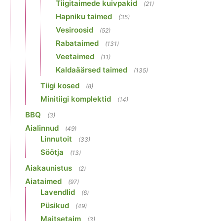
Tiigitaimede kuivpakid
(21)
Hapniku taimed
(35)
Vesiroosid
(52)
Rabataimed
(131)
Veetaimed
(11)
Kaldaäärsed taimed
(135)
Tiigi kosed
(8)
Minitiigi komplektid
(14)
BBQ
(3)
Aialinnud
(49)
Linnutoit
(33)
Söötja
(13)
Aiakaunistus
(2)
Aiataimed
(97)
Lavendlid
(6)
Püsikud
(49)
Maitsetaim
(3)