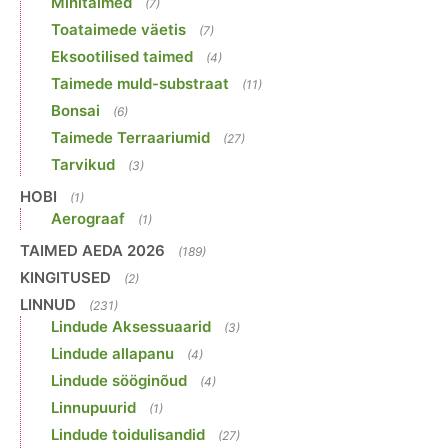
Minitaimed
(7)
Toataimede väetis
(7)
Eksootilised taimed
(4)
Taimede muld-substraat
(11)
Bonsai
(6)
Taimede Terraariumid
(27)
Tarvikud
(3)
HOBI
(1)
Aerograaf
(1)
TAIMED AEDA 2026
(189)
KINGITUSED
(2)
LINNUD
(231)
Lindude Aksessuaarid
(3)
Lindude allapanu
(4)
Lindude sööginõud
(4)
Linnupuurid
(1)
Lindude toidulisandid
(27)