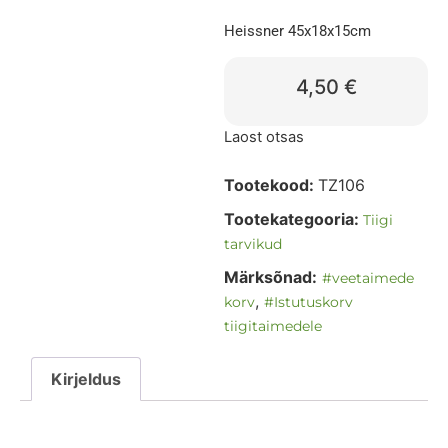
Heissner 45x18x15cm
4,50
€
Laost otsas
Tootekood:
TZ106
Tootekategooria:
Tiigi
tarvikud
Märksõnad:
#veetaimede
,
korv
#Istutuskorv
tiigitaimedele
Kirjeldus