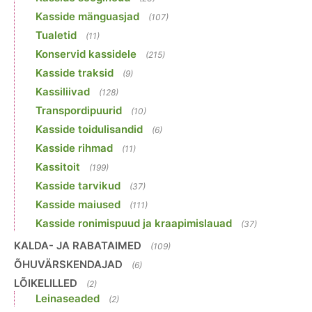
Kasside mänguasjad
(107)
Tualetid
(11)
Konservid kassidele
(215)
Kasside traksid
(9)
Kassiliivad
(128)
Transpordipuurid
(10)
Kasside toidulisandid
(6)
Kasside rihmad
(11)
Kassitoit
(199)
Kasside tarvikud
(37)
Kasside maiused
(111)
Kasside ronimispuud ja kraapimislauad
(37)
KALDA- JA RABATAIMED
(109)
ÕHUVÄRSKENDAJAD
(6)
LÕIKELILLED
(2)
Leinaseaded
(2)