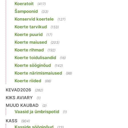
Koeratoit
(417)
Šampoonid
(33)
Konservid koertele
(127)
Koerte tarvikud
(153)
Koerte puurid
(17)
Koerte maiused
(203)
Koerte rihmad
(192)
Koerte toidulisandid
(16)
Koerte sööginõud
(142)
Koerte närimismaiused
(98)
Koerte riided
(66)
KEVAD2026
(282)
KIKS AVIARY
(1)
MUUD KAUBAD
(2)
Vaasid ja ümbrispotid
(1)
KASS
(904)
Kasside sööginõud
(23)