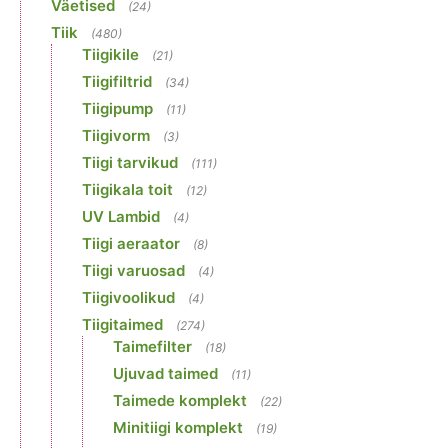
Väetised
(24)
Tiik
(480)
Tiigikile
(21)
Tiigifiltrid
(34)
Tiigipump
(11)
Tiigivorm
(3)
Tiigi tarvikud
(111)
Tiigikala toit
(12)
UV Lambid
(4)
Tiigi aeraator
(8)
Tiigi varuosad
(4)
Tiigivoolikud
(4)
Tiigitaimed
(274)
Taimefilter
(18)
Ujuvad taimed
(11)
Taimede komplekt
(22)
Minitiigi komplekt
(19)