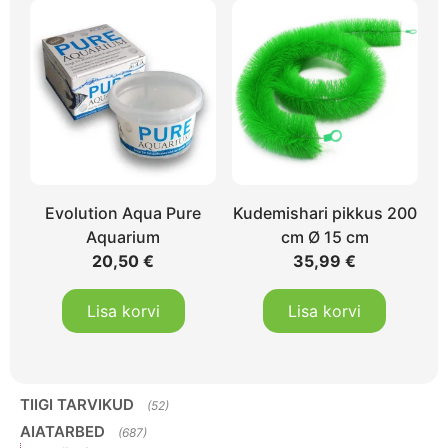
Evolution Aqua Pure
Kudemishari pikkus 200
Aquarium
cm Ø 15 cm
20,50
€
35,99
€
Lisa korvi
Lisa korvi
TIIGI TARVIKUD
(52)
AIATARBED
(687)