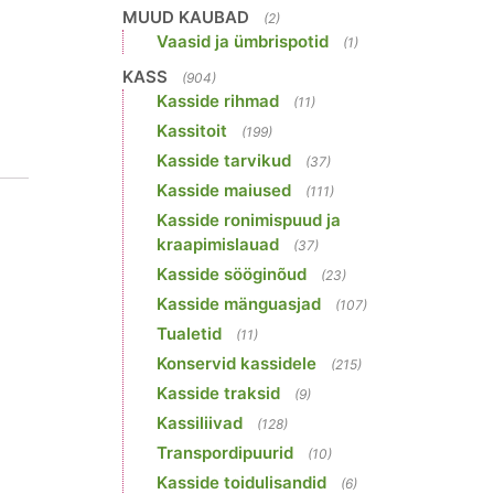
MUUD KAUBAD
(2)
Vaasid ja ümbrispotid
(1)
KASS
(904)
Kasside rihmad
(11)
Kassitoit
(199)
Kasside tarvikud
(37)
Kasside maiused
(111)
Kasside ronimispuud ja
kraapimislauad
(37)
Kasside sööginõud
(23)
Kasside mänguasjad
(107)
Tualetid
(11)
Konservid kassidele
(215)
Kasside traksid
(9)
+
Kassiliivad
(128)
Transpordipuurid
(10)
Kasside toidulisandid
(6)