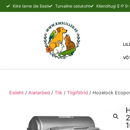
Kiire tarne üle Eesti
Turvaline ostukoht
Klienditugi E-P 9
LIL
VÕ
Esileht
/
Aiatarbed
/
Tiik
/
Tiigifiltrid
/ Hozelock Ecopow
H
2
1