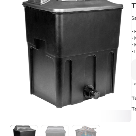
T
Sa
• 
• 
• 
• 
La
T
T