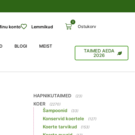
0
Ostukorv
inu konto
Lemmikud
D
BLOGI
MEIST
TAIMED AEDA
2026
HAPNIKUTAIMED
(23)
KOER
(2270)
Šampoonid
(33)
Konservid koertele
(127)
Koerte tarvikud
(153)
Koerte puurid