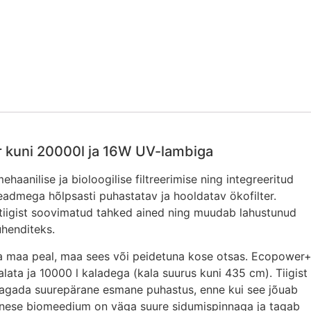
r kuni 20000l ja 16W UV-lambiga
aanilise ja bioloogilise filtreerimise ning integreeritud
dmega hõlpsasti puhastatav ja hooldatav ökofilter.
tiigist soovimatud tahked ained ning muudab lahustunud
ühenditeks.
ada maa peal, maa sees või peidetuna kose otsas. Ecopower
lata ja 10000 l kaladega (kala suurus kuni 435 cm). Tiigist
t tagada suurepärane esmane puhastus, enne kui see jõuab
dnese biomeedium on väga suure sidumispinnaga ja tagab