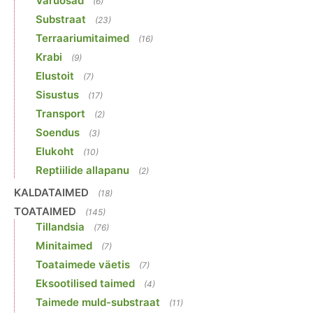
Varuosad
(6)
Substraat
(23)
Terraariumitaimed
(16)
Krabi
(9)
Elustoit
(7)
Sisustus
(17)
Transport
(2)
Soendus
(3)
Elukoht
(10)
Reptiilide allapanu
(2)
KALDATAIMED
(18)
TOATAIMED
(145)
Tillandsia
(76)
Minitaimed
(7)
Toataimede väetis
(7)
Eksootilised taimed
(4)
Taimede muld-substraat
(11)