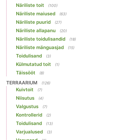
Näriliste toit
(100)
Näriliste maiused
(63)
Näriliste puurid
(27)
Näriliste allapanu
(20)
Näriliste toidulisandid
(18)
Näriliste mänguasjad
(15)
Toidulisand
(3)
Külmutatud toit
(1)
Täissööt
(8)
TERRAARIUM
(126)
Kuivtoit
(7)
Niisutus
(4)
Valgustus
(7)
Kontrollerid
(2)
Toidulisand
(13)
Varjualused
(3)