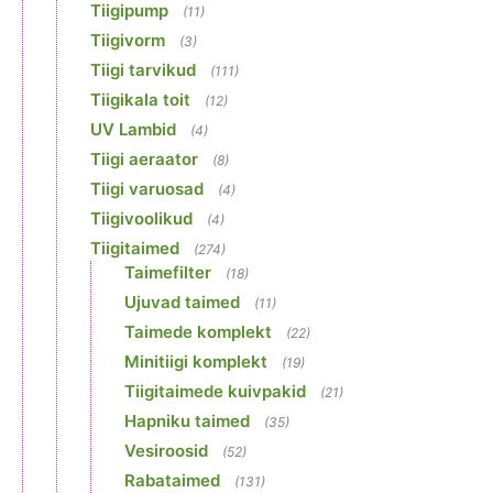
Tiigipump
(11)
Tiigivorm
(3)
Tiigi tarvikud
(111)
Tiigikala toit
(12)
UV Lambid
(4)
Tiigi aeraator
(8)
Tiigi varuosad
(4)
Tiigivoolikud
(4)
Tiigitaimed
(274)
Taimefilter
(18)
Ujuvad taimed
(11)
Taimede komplekt
(22)
Minitiigi komplekt
(19)
Tiigitaimede kuivpakid
(21)
Hapniku taimed
(35)
Vesiroosid
(52)
Rabataimed
(131)