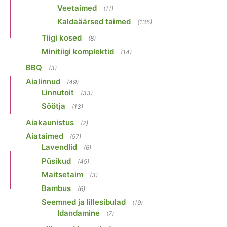
Veetaimed
(11)
Kaldaäärsed taimed
(135)
Tiigi kosed
(8)
Minitiigi komplektid
(14)
BBQ
(3)
Aialinnud
(49)
Linnutoit
(33)
Söötja
(13)
Aiakaunistus
(2)
Aiataimed
(97)
Lavendlid
(6)
Püsikud
(49)
Maitsetaim
(3)
Bambus
(6)
Seemned ja lillesibulad
(19)
Idandamine
(7)