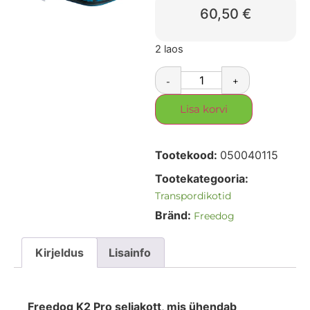
60,50
€
2 laos
-
+
Lisa korvi
Tootekood:
050040115
Tootekategooria:
Transpordikotid
Bränd:
Freedog
Kirjeldus
Lisainfo
Freedog K2 Pro seljakott, mis ühendab