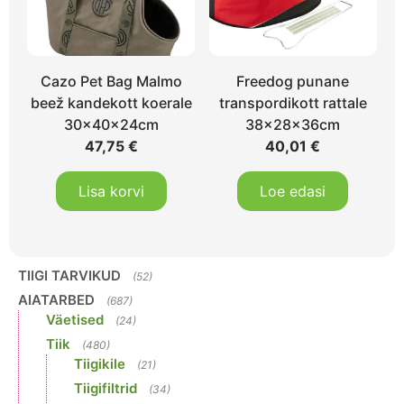
Cazo Pet Bag Malmo
Freedog punane
beež kandekott koerale
transpordikott rattale
30x40x24cm
38x28x36cm
47,75
€
40,01
€
Lisa korvi
Loe edasi
TIIGI TARVIKUD
(52)
AIATARBED
(687)
Väetised
(24)
Tiik
(480)
Tiigikile
(21)
Tiigifiltrid
(34)