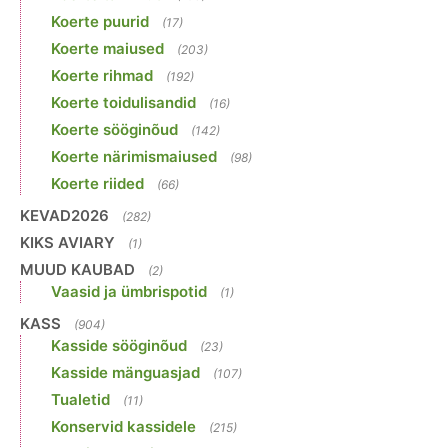
Koerte puurid
(17)
Koerte maiused
(203)
Koerte rihmad
(192)
Koerte toidulisandid
(16)
Koerte sööginõud
(142)
Koerte närimismaiused
(98)
Koerte riided
(66)
KEVAD2026
(282)
KIKS AVIARY
(1)
MUUD KAUBAD
(2)
Vaasid ja ümbrispotid
(1)
KASS
(904)
Kasside sööginõud
(23)
Kasside mänguasjad
(107)
Tualetid
(11)
Konservid kassidele
(215)