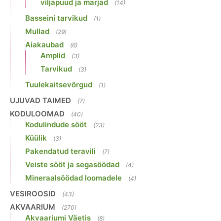
viljapuud ja marjad
(14)
Basseini tarvikud
(1)
Mullad
(29)
Aiakaubad
(6)
Amplid
(3)
Tarvikud
(3)
Tuulekaitsevõrgud
(1)
UJUVAD TAIMED
(7)
KODULOOMAD
(40)
Kodulindude sööt
(23)
Küülik
(3)
Pakendatud teravili
(7)
Veiste sööt ja segasöödad
(4)
Mineraalsöödad loomadele
(4)
VESIROOSID
(43)
AKVAARIUM
(270)
Akvaariumi Väetis
(8)