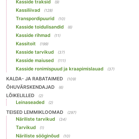
Kasside traksid
(9)
Kassiliivad
(128)
Transpordipuurid
(10)
Kasside toidulisandid
(6)
Kasside rihmad
(11)
Kassitoit
(199)
Kasside tarvikud
(37)
Kasside maiused
(111)
Kasside ronimispuud ja kraapimislauad
(37)
KALDA- JA RABATAIMED
(109)
ÕHUVÄRSKENDAJAD
(6)
LÕIKELILLED
(2)
Leinaseaded
(2)
TEISED LEMMIKLOOMAD
(297)
Näriliste tarvikud
(34)
Tarvikud
(1)
Näriliste sööginõud
(10)