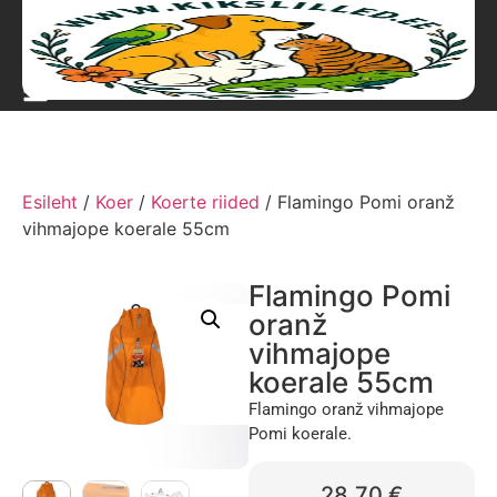
Esileht
/
Koer
/
Koerte riided
/ Flamingo Pomi oranž
vihmajope koerale 55cm
Flamingo Pomi
oranž
vihmajope
koerale 55cm
Flamingo oranž vihmajope
Pomi koerale.
28,70
€