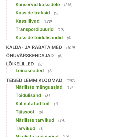
Konservid kassidele
(215)
Kasside traksid
(9)
Kassiliivad
(128)
Transpordipuurid
(10)
Kasside toidulisandid
(6)
KALDA- JA RABATAIMED
(109)
ÕHUVÄRSKENDAJAD
(6)
LÕIKELILLED
(2)
Leinaseaded
(2)
TEISED LEMMIKLOOMAD
(297)
Näriliste mänguasjad
(15)
Toidulisand
(3)
Külmutatud toit
(1)
Täissööt
(8)
Näriliste tarvikud
(34)
Tarvikud
(1)
Näriliste sööginõud
(10)