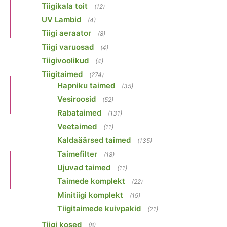
Tiigikala toit
(12)
UV Lambid
(4)
Tiigi aeraator
(8)
Tiigi varuosad
(4)
Tiigivoolikud
(4)
Tiigitaimed
(274)
Hapniku taimed
(35)
Vesiroosid
(52)
Rabataimed
(131)
Veetaimed
(11)
Kaldaäärsed taimed
(135)
Taimefilter
(18)
Ujuvad taimed
(11)
Taimede komplekt
(22)
Minitiigi komplekt
(19)
Tiigitaimede kuivpakid
(21)
Tiigi kosed
(8)