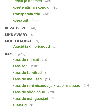
Pesad ja asemed
(431)
Koerte närimiskondid
(34)
Transpordikotid
(38)
Koeratoit
(417)
KEVAD2026
(282)
KIKS AVIARY
(1)
MUUD KAUBAD
(2)
Vaasid ja ümbrispotid
(1)
KASS
(904)
Kasside rihmad
(11)
Kassitoit
(199)
Kasside tarvikud
(37)
Kasside maiused
(111)
Kasside ronimispuud ja kraapimislauad
(37)
Kasside sööginõud
(23)
Kasside mänguasjad
(107)
Tualetid
(11)