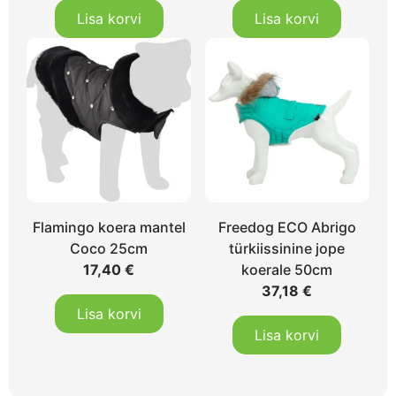
Lisa korvi
Lisa korvi
Flamingo koera mantel
Freedog ECO Abrigo
Coco 25cm
türkiissinine jope
17,40
€
koerale 50cm
37,18
€
Lisa korvi
Lisa korvi