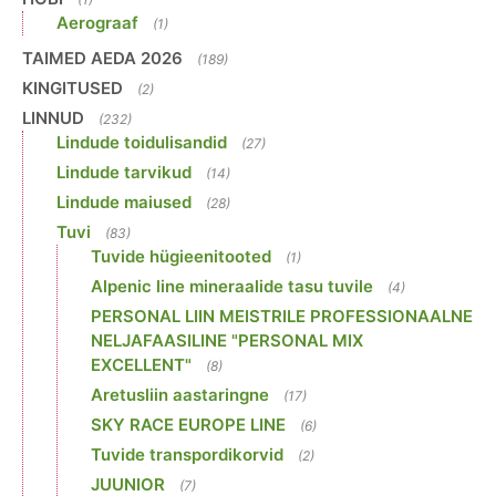
Aerograaf
(1)
TAIMED AEDA 2026
(189)
KINGITUSED
(2)
LINNUD
(232)
Lindude toidulisandid
(27)
Lindude tarvikud
(14)
Lindude maiused
(28)
Tuvi
(83)
Tuvide hügieenitooted
(1)
Alpenic line mineraalide tasu tuvile
(4)
PERSONAL LIIN MEISTRILE PROFESSIONAALNE
NELJAFAASILINE "PERSONAL MIX
EXCELLENT"
(8)
Aretusliin aastaringne
(17)
SKY RACE EUROPE LINE
(6)
Tuvide transpordikorvid
(2)
JUUNIOR
(7)