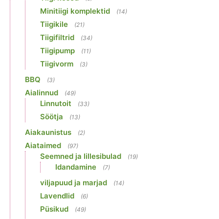
Minitiigi komplektid
(14)
Tiigikile
(21)
Tiigifiltrid
(34)
Tiigipump
(11)
Tiigivorm
(3)
BBQ
(3)
Aialinnud
(49)
Linnutoit
(33)
Söötja
(13)
Aiakaunistus
(2)
Aiataimed
(97)
Seemned ja lillesibulad
(19)
Idandamine
(7)
viljapuud ja marjad
(14)
Lavendlid
(6)
Püsikud
(49)