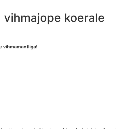
 vihmajope koerale
e vihmamantliga!