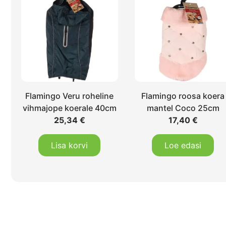
Flamingo Veru roheline
Flamingo roosa koera
vihmajope koerale 40cm
mantel Coco 25cm
25,34
€
17,40
€
Lisa korvi
Loe edasi