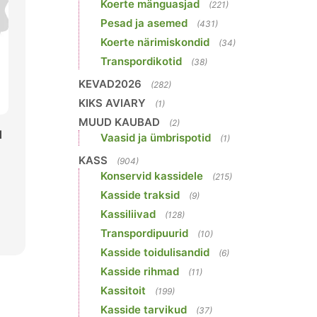
Koerte mänguasjad
(221)
Pesad ja asemed
(431)
Koerte närimiskondid
(34)
Transpordikotid
(38)
KEVAD2026
(282)
KIKS AVIARY
(1)
MUUD KAUBAD
(2)
l
Vaasid ja ümbrispotid
(1)
KASS
(904)
Konservid kassidele
(215)
Kasside traksid
(9)
Kassiliivad
(128)
Transpordipuurid
(10)
Kasside toidulisandid
(6)
Kasside rihmad
(11)
Kassitoit
(199)
Kasside tarvikud
(37)