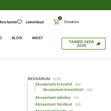
0
Ostukorv
inu konto
Lemmikud
D
BLOGI
MEIST
TAIMED AEDA
2026
AKVAARIUM
(270)
Akvaariumi krevetid
(65)
Akvaariumi krevetitoit
(32)
Akvaariumi tehnika
(12)
Akvaariumi tarvikud
(22)
Akvaariumi krabi