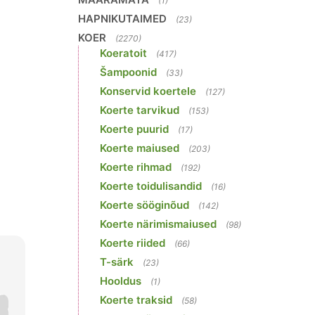
(1)
HAPNIKUTAIMED
(23)
KOER
(2270)
Koeratoit
(417)
Šampoonid
(33)
Konservid koertele
(127)
Koerte tarvikud
(153)
Koerte puurid
(17)
Koerte maiused
(203)
Koerte rihmad
(192)
Koerte toidulisandid
(16)
Koerte sööginõud
(142)
Koerte närimismaiused
(98)
Koerte riided
(66)
T-särk
(23)
Hooldus
(1)
Koerte traksid
(58)