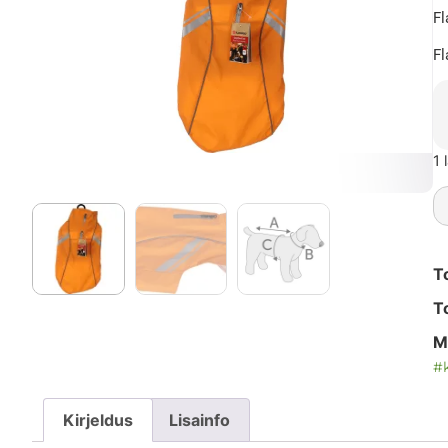
Fl
Fl
1 
T
T
M
#
Kirjeldus
Lisainfo