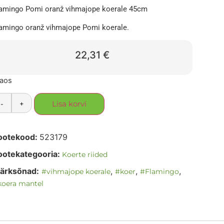
amingo Pomi oranž vihmajope koerale 45cm
amingo oranž vihmajope Pomi koerale.
22,31
€
laos
-
+
Lisa korvi
ootekood:
523179
ootekategooria:
Koerte riided
ärksõnad:
,
,
,
#vihmajope koerale
#koer
#Flamingo
koera mantel