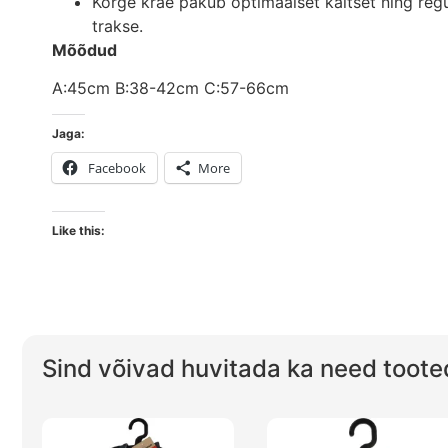
Kõrge krae pakub optimaalset kaitset ning reg
trakse.
Mõõdud
A:45cm B:38-42cm C:57-66cm
Jaga:
Facebook
More
Like this:
Sind võivad huvitada ka need toote