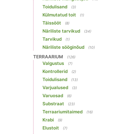
Toidulisand
(3)
Külmutatud toit
(1)
Täissööt
(8)
Näriliste tarvikud
(34)
Tarvikud
(1)
Näriliste sööginõud
(10)
TERRAARIUM
(126)
Valgustus
(7)
Kontrollerid
(2)
Toidulisand
(13)
Varjualused
(3)
Varuosad
(6)
Substraat
(23)
Terraariumitaimed
(16)
Krabi
(9)
Elustoit
(7)