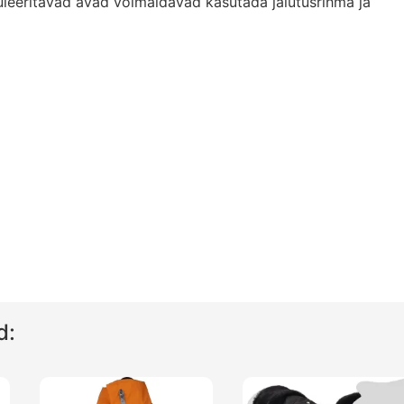
uleeritavad avad võimaldavad kasutada jalutusrihma ja
d: