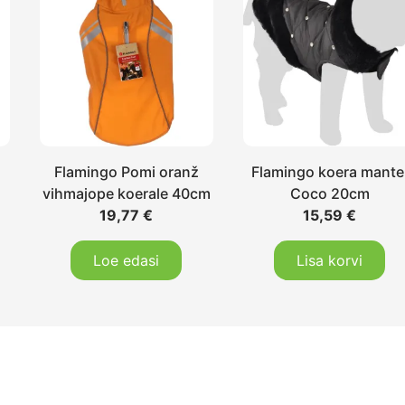
Flamingo Pomi oranž
Flamingo koera mante
vihmajope koerale 40cm
Coco 20cm
19,77
€
15,59
€
Loe edasi
Lisa korvi