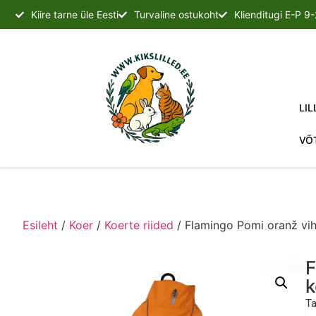
Kiire tarne üle Eesti
Turvaline ostukoht
Klienditugi E-P 9
LIL
VÕ
Esileht
/
Koer
/
Koerte riided
/ Flamingo Pomi oranž vi
F
k
Ta