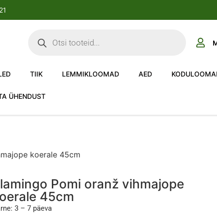
-21
M
LED
TIIK
LEMMIKLOOMAD
AED
KODULOOMA
TA ÜHENDUST
hmajope koerale 45cm
lamingo Pomi oranž vihmajope
oerale 45cm
rne: 3 – 7 päeva