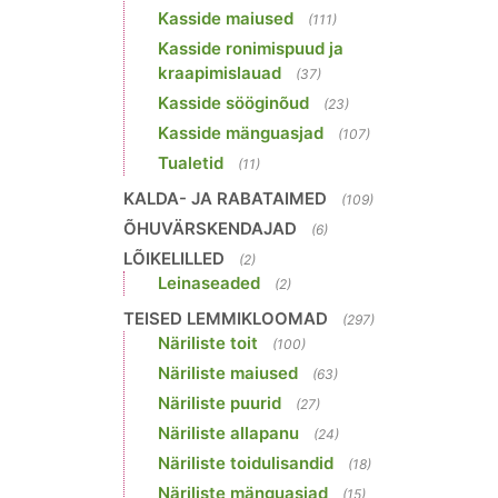
Kasside maiused
(111)
Kasside ronimispuud ja
kraapimislauad
(37)
Kasside sööginõud
(23)
Kasside mänguasjad
(107)
Tualetid
(11)
KALDA- JA RABATAIMED
(109)
ÕHUVÄRSKENDAJAD
(6)
LÕIKELILLED
(2)
Leinaseaded
(2)
TEISED LEMMIKLOOMAD
(297)
Näriliste toit
(100)
Näriliste maiused
(63)
Näriliste puurid
(27)
Näriliste allapanu
(24)
Näriliste toidulisandid
(18)
Näriliste mänguasjad
(15)