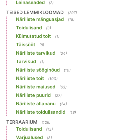
Leinaseaded
(2)
TEISED LEMMIKLOOMAD
(297)
Näriliste mänguasjad
(15)
Toidulisand
(3)
Külmutatud toit
(1)
Täissööt
(8)
Näriliste tarvikud
(34)
Tarvikud
(1)
Näriliste sööginõud
(10)
Näriliste toit
(100)
Näriliste maiused
(63)
Näriliste puurid
(27)
Näriliste allapanu
(24)
Näriliste toidulisandid
(18)
TERRAARIUM
(126)
Toidulisand
(13)
Varjualused
(3)