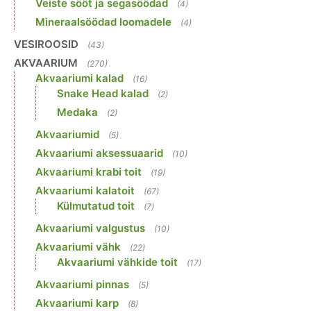
Veiste sööt ja segasöödad
(4)
Mineraalsöödad loomadele
(4)
VESIROOSID
(43)
AKVAARIUM
(270)
Akvaariumi kalad
(16)
Snake Head kalad
(2)
Medaka
(2)
Akvaariumid
(5)
Akvaariumi aksessuaarid
(10)
Akvaariumi krabi toit
(19)
Akvaariumi kalatoit
(67)
Külmutatud toit
(7)
Akvaariumi valgustus
(10)
Akvaariumi vähk
(22)
Akvaariumi vähkide toit
(17)
Akvaariumi pinnas
(5)
Akvaariumi karp
(8)