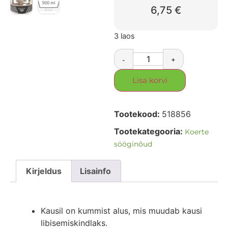
6,75
€
3 laos
-
+
Lisa korvi
Tootekood:
518856
Tootekategooria:
Koerte
sööginõud
Kirjeldus
Lisainfo
Kausil on kummist alus, mis muudab kausi
libisemiskindlaks.