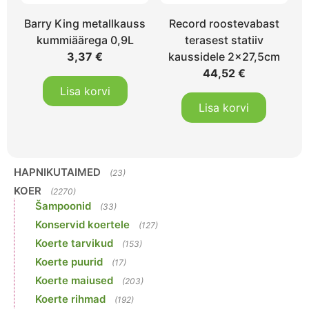
Barry King metallkauss
Record roostevabast
kummiäärega 0,9L
terasest statiiv
3,37
€
kaussidele 2×27,5cm
44,52
€
Lisa korvi
Lisa korvi
HAPNIKUTAIMED
(23)
KOER
(2270)
Šampoonid
(33)
Konservid koertele
(127)
Koerte tarvikud
(153)
Koerte puurid
(17)
Koerte maiused
(203)
Koerte rihmad
(192)