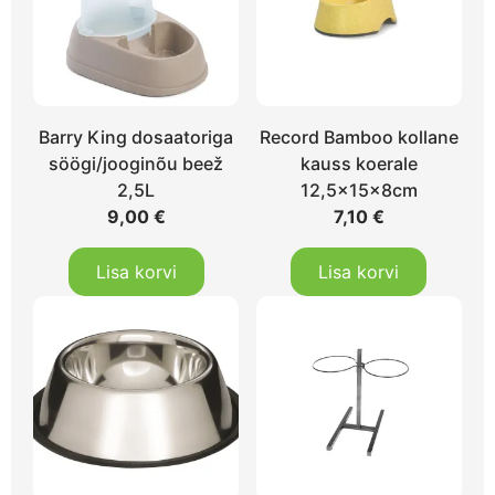
Barry King dosaatoriga
Record Bamboo kollane
söögi/jooginõu beež
kauss koerale
2,5L
12,5x15x8cm
9,00
€
7,10
€
Lisa korvi
Lisa korvi