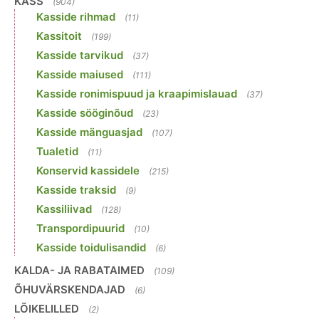
KASS
(904)
Kasside rihmad
(11)
Kassitoit
(199)
Kasside tarvikud
(37)
Kasside maiused
(111)
Kasside ronimispuud ja kraapimislauad
(37)
Kasside sööginõud
(23)
Kasside mänguasjad
(107)
Tualetid
(11)
Konservid kassidele
(215)
Kasside traksid
(9)
Kassiliivad
(128)
Transpordipuurid
(10)
Kasside toidulisandid
(6)
KALDA- JA RABATAIMED
(109)
ÕHUVÄRSKENDAJAD
(6)
LÕIKELILLED
(2)