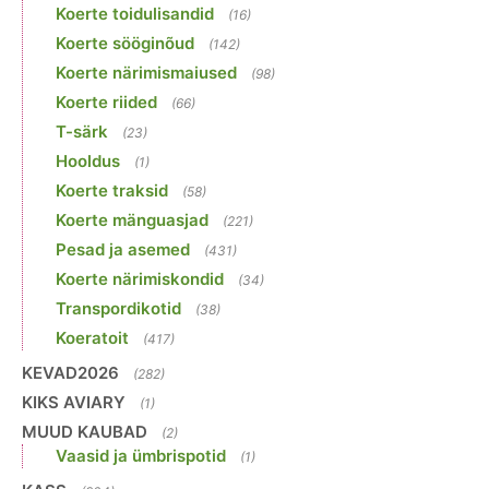
Koerte toidulisandid
(16)
Koerte sööginõud
(142)
Koerte närimismaiused
(98)
Koerte riided
(66)
T-särk
(23)
Hooldus
(1)
Koerte traksid
(58)
Koerte mänguasjad
(221)
Pesad ja asemed
(431)
Koerte närimiskondid
(34)
Transpordikotid
(38)
Koeratoit
(417)
KEVAD2026
(282)
KIKS AVIARY
(1)
MUUD KAUBAD
(2)
Vaasid ja ümbrispotid
(1)