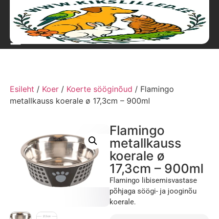
Esileht
/
Koer
/
Koerte sööginõud
/ Flamingo
metallkauss koerale ø 17,3cm – 900ml
Flamingo
metallkauss
koerale ø
17,3cm – 900ml
Flamingo libisemisvastase
põhjaga söögi- ja jooginõu
koerale.