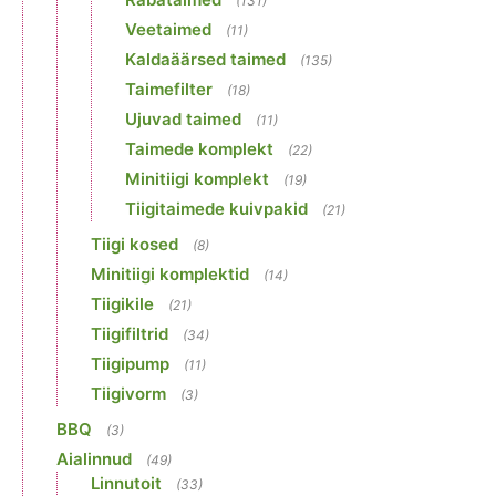
(131)
Veetaimed
(11)
Kaldaäärsed taimed
(135)
Taimefilter
(18)
Ujuvad taimed
(11)
Taimede komplekt
(22)
Minitiigi komplekt
(19)
Tiigitaimede kuivpakid
(21)
Tiigi kosed
(8)
Minitiigi komplektid
(14)
Tiigikile
(21)
Tiigifiltrid
(34)
Tiigipump
(11)
Tiigivorm
(3)
BBQ
(3)
Aialinnud
(49)
Linnutoit
(33)