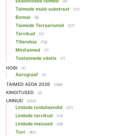
Eksootilised taimed
(4)
Taimede muld-substraat
(11)
Bonsai
(6)
Taimede Terraariumid
(27)
Tarvikud
(3)
Tillandsia
(76)
Minitaimed
(7)
Toataimede väetis
(7)
HOBI
(1)
Aerograaf
(1)
TAIMED AEDA 2026
(189)
KINGITUSED
(2)
LINNUD
(232)
Lindude toidulisandid
(27)
Lindude tarvikud
(14)
Lindude maiused
(28)
Tuvi
(83)