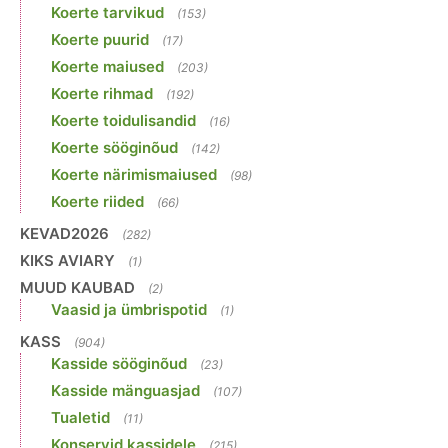
Koerte tarvikud
(153)
Koerte puurid
(17)
Koerte maiused
(203)
Koerte rihmad
(192)
Koerte toidulisandid
(16)
Koerte sööginõud
(142)
Koerte närimismaiused
(98)
Koerte riided
(66)
KEVAD2026
(282)
KIKS AVIARY
(1)
MUUD KAUBAD
(2)
Vaasid ja ümbrispotid
(1)
KASS
(904)
Kasside sööginõud
(23)
Kasside mänguasjad
(107)
Tualetid
(11)
Konservid kassidele
(215)