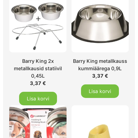
Barry King 2x
Barry King metallkauss
metallkausid statiivil
kummiäärega 0,9L
0,45L
3,37
€
3,37
€
Lisa korvi
Lisa korvi