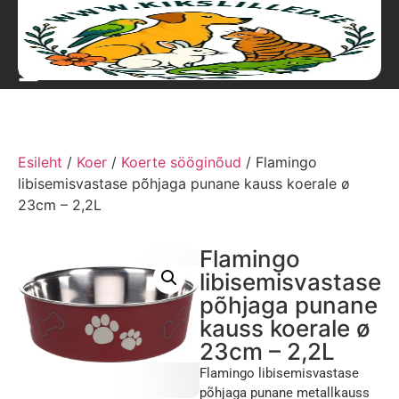
Esileht
/
Koer
/
Koerte sööginõud
/ Flamingo
libisemisvastase põhjaga punane kauss koerale ø
23cm – 2,2L
Flamingo
libisemisvastase
põhjaga punane
kauss koerale ø
23cm – 2,2L
Flamingo libisemisvastase
põhjaga punane metallkauss