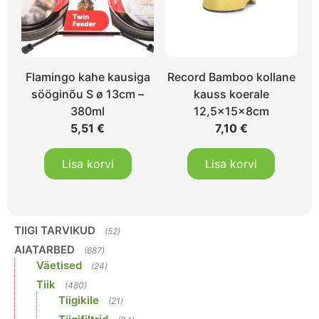
Flamingo kahe kausiga
Record Bamboo kollane
sööginõu S ø 13cm –
kauss koerale
380ml
12,5x15x8cm
5,51
€
7,10
€
Lisa korvi
Lisa korvi
TIIGI TARVIKUD
(52)
AIATARBED
(687)
Väetised
(24)
Tiik
(480)
Tiigikile
(21)