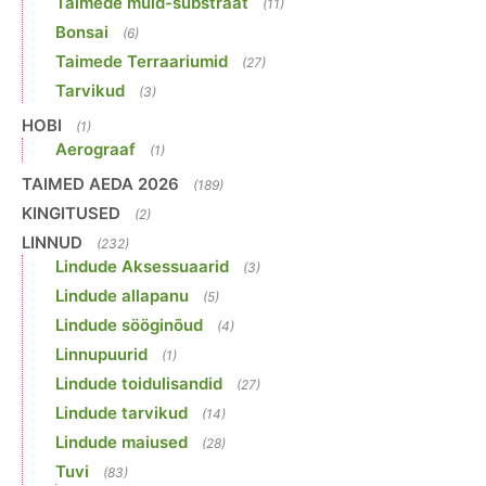
Taimede muld-substraat
(11)
Bonsai
(6)
Taimede Terraariumid
(27)
Tarvikud
(3)
HOBI
(1)
Aerograaf
(1)
TAIMED AEDA 2026
(189)
KINGITUSED
(2)
LINNUD
(232)
Lindude Aksessuaarid
(3)
Lindude allapanu
(5)
Lindude sööginõud
(4)
Linnupuurid
(1)
Lindude toidulisandid
(27)
Lindude tarvikud
(14)
Lindude maiused
(28)
Tuvi
(83)