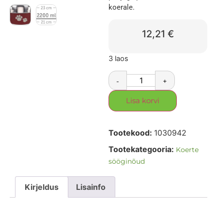
koerale.
12,21
€
3 laos
-
+
Lisa korvi
Tootekood:
1030942
Tootekategooria:
Koerte
sööginõud
Kirjeldus
Lisainfo