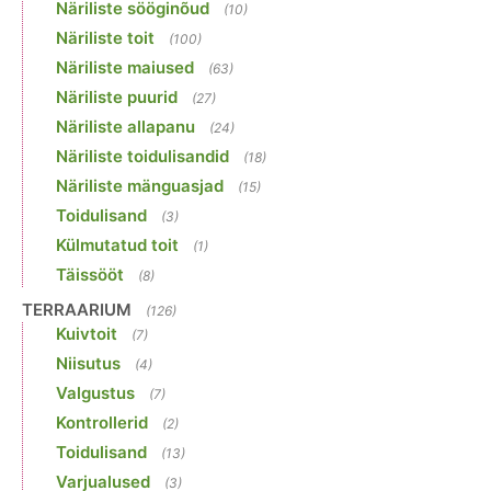
Näriliste sööginõud
(10)
Näriliste toit
(100)
Näriliste maiused
(63)
Näriliste puurid
(27)
Näriliste allapanu
(24)
Näriliste toidulisandid
(18)
Näriliste mänguasjad
(15)
Toidulisand
(3)
Külmutatud toit
(1)
Täissööt
(8)
TERRAARIUM
(126)
Kuivtoit
(7)
Niisutus
(4)
Valgustus
(7)
Kontrollerid
(2)
Toidulisand
(13)
Varjualused
(3)