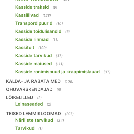
Kasside traksid
(9)
Kassiliivad
(128)
Transpordipuurid
(10)
Kasside toidulisandid
(6)
Kasside rihmad
(11)
Kassitoit
(199)
Kasside tarvikud
(37)
Kasside maiused
(111)
Kasside ronimispuud ja kraapimislauad
(37)
KALDA- JA RABATAIMED
(109)
ÕHUVÄRSKENDAJAD
(6)
LÕIKELILLED
(2)
Leinaseaded
(2)
TEISED LEMMIKLOOMAD
(297)
Näriliste tarvikud
(34)
Tarvikud
(1)