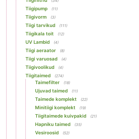
Tiigifiltrid
(34)
Tiigipump
(11)
Tiigivorm
(3)
Tiigi tarvikud
(111)
Tiigikala toit
(12)
UV Lambid
(4)
Tiigi aeraator
(8)
Tiigi varuosad
(4)
Tiigivoolikud
(4)
Tiigitaimed
(274)
Taimefilter
(18)
Ujuvad taimed
(11)
Taimede komplekt
(22)
Minitiigi komplekt
(19)
Tiigitaimede kuivpakid
(21)
Hapniku taimed
(35)
Vesiroosid
(52)