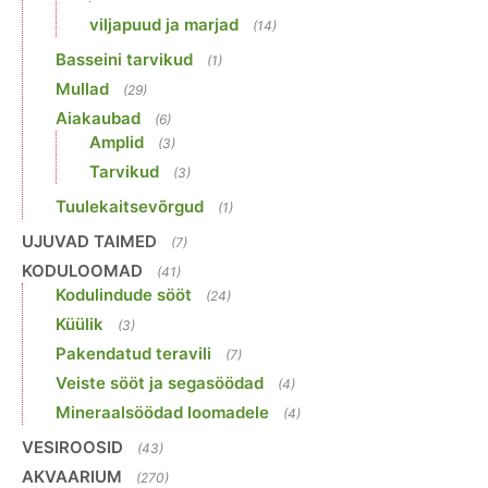
viljapuud ja marjad
(14)
Basseini tarvikud
(1)
Mullad
(29)
Aiakaubad
(6)
Amplid
(3)
Tarvikud
(3)
Tuulekaitsevõrgud
(1)
UJUVAD TAIMED
(7)
KODULOOMAD
(41)
Kodulindude sööt
(24)
Küülik
(3)
Pakendatud teravili
(7)
Veiste sööt ja segasöödad
(4)
Mineraalsöödad loomadele
(4)
VESIROOSID
(43)
AKVAARIUM
(270)