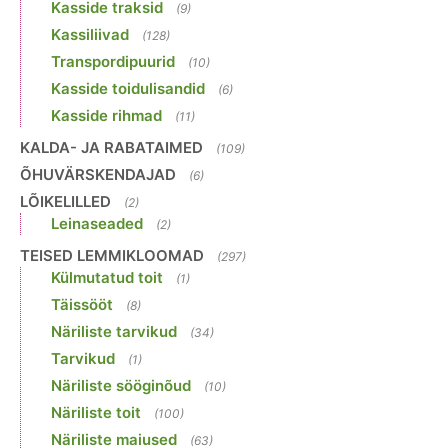
Kasside traksid
(9)
Kassiliivad
(128)
Transpordipuurid
(10)
Kasside toidulisandid
(6)
Kasside rihmad
(11)
KALDA- JA RABATAIMED
(109)
ÕHUVÄRSKENDAJAD
(6)
LÕIKELILLED
(2)
Leinaseaded
(2)
TEISED LEMMIKLOOMAD
(297)
Külmutatud toit
(1)
Täissööt
(8)
Näriliste tarvikud
(34)
Tarvikud
(1)
Näriliste sööginõud
(10)
Näriliste toit
(100)
Näriliste maiused
(63)