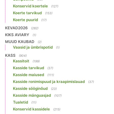
Konservid koertele
(127)
Koerte tarvikud
(153)
Koerte puurid
(17)
KEVAD2026
(282)
KIKS AVIARY
(1)
MUUD KAUBAD
(2)
Vaasid ja ümbrispotid
(1)
KASS
(904)
Kassitoit
(199)
Kasside tarvikud
(37)
Kasside maiused
(111)
Kasside ronimispuud ja kraapimislauad
(37)
Kasside sööginõud
(23)
Kasside mänguasjad
(107)
Tualetid
(11)
Konservid kassidele
(215)