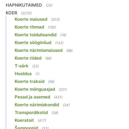
HAPNIKUTAIMED
(23)
KOER
(2270)
Koerte maiused
(203)
Koerte rihmad
(192)
Koerte toidulisandid
(16)
Koerte sööginõud
(142)
Koerte närimismaiused
(98)
Koerte riided
(66)
T-särk
(23)
Hooldus
(1)
Koerte traksid
(58)
Koerte mänguasjad
(221)
Pesad ja asemed
(431)
Koerte närimiskondid
(34)
Transpordikotid
(38)
Koeratoit
(417)
Šampoonid
(33)