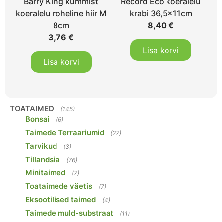
Barry King kummist
Record Eco koeralelu
koeralelu roheline hiir M
krabi 36,5x11cm
8cm
8,40
€
3,76
€
Lisa korvi
Lisa korvi
TOATAIMED
(145)
Bonsai
(6)
Taimede Terraariumid
(27)
Tarvikud
(3)
Tillandsia
(76)
Minitaimed
(7)
Toataimede väetis
(7)
Eksootilised taimed
(4)
Taimede muld-substraat
(11)