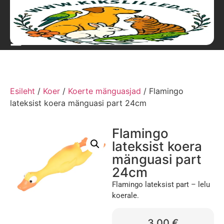
Esileht
/
Koer
/
Koerte mänguasjad
/ Flamingo
lateksist koera mänguasi part 24cm
Flamingo
lateksist koera
mänguasi part
24cm
Flamingo lateksist part – lelu
koerale.
3,00
€