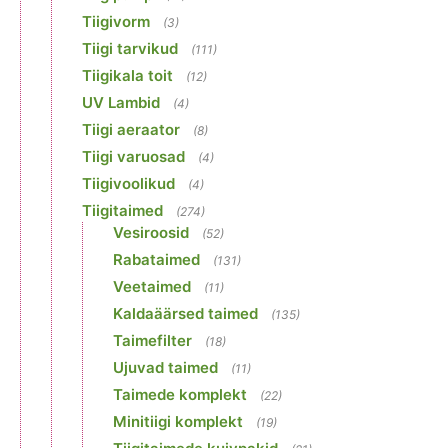
Tiigivorm
(3)
Tiigi tarvikud
(111)
Tiigikala toit
(12)
UV Lambid
(4)
Tiigi aeraator
(8)
Tiigi varuosad
(4)
Tiigivoolikud
(4)
Tiigitaimed
(274)
Vesiroosid
(52)
Rabataimed
(131)
Veetaimed
(11)
Kaldaäärsed taimed
(135)
Taimefilter
(18)
Ujuvad taimed
(11)
Taimede komplekt
(22)
Minitiigi komplekt
(19)