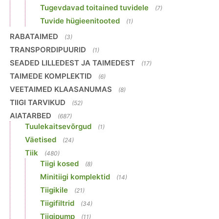
Tugevdavad toitained tuvidele
(7)
Tuvide hügieenitooted
(1)
RABATAIMED
(3)
TRANSPORDIPUURID
(1)
SEADED LILLEDEST JA TAIMEDEST
(17)
TAIMEDE KOMPLEKTID
(6)
VEETAIMED KLAASANUMAS
(8)
TIIGI TARVIKUD
(52)
AIATARBED
(687)
Tuulekaitsevõrgud
(1)
Väetised
(24)
Tiik
(480)
Tiigi kosed
(8)
Minitiigi komplektid
(14)
Tiigikile
(21)
Tiigifiltrid
(34)
Tiigipump
(11)