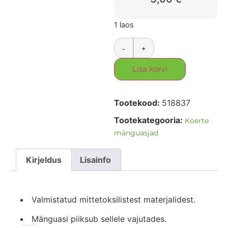
1 laos
-
+
Lisa korvi
Tootekood:
518837
Tootekategooria:
Koerte
mänguasjad
Kirjeldus
Lisainfo
Valmistatud mittetoksilistest materjalidest.
Mänguasi piiksub sellele vajutades.