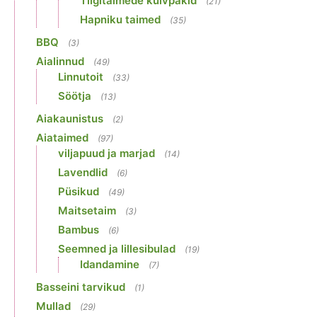
Tiigitaimede kuivpakid
(21)
Hapniku taimed
(35)
BBQ
(3)
Aialinnud
(49)
Linnutoit
(33)
Söötja
(13)
Aiakaunistus
(2)
Aiataimed
(97)
viljapuud ja marjad
(14)
Lavendlid
(6)
Püsikud
(49)
Maitsetaim
(3)
Bambus
(6)
Seemned ja lillesibulad
(19)
Idandamine
(7)
Basseini tarvikud
(1)
Mullad
(29)