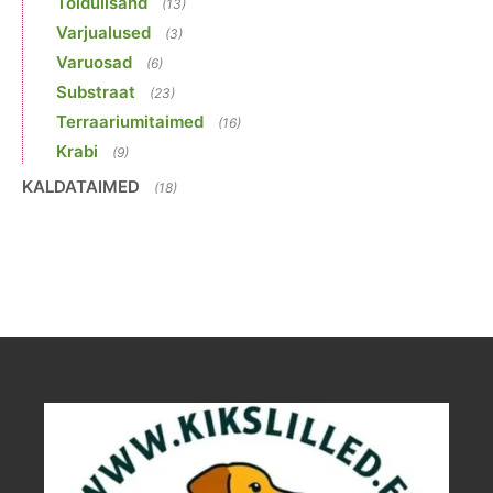
Toidulisand
(13)
Varjualused
(3)
Varuosad
(6)
Substraat
(23)
Terraariumitaimed
(16)
Krabi
(9)
KALDATAIMED
(18)