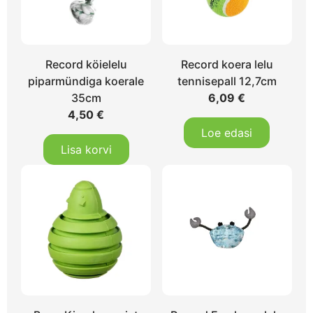
Record köielelu
Record koera lelu
piparmündiga koerale
tennisepall 12,7cm
35cm
6,09
€
4,50
€
Loe edasi
Lisa korvi