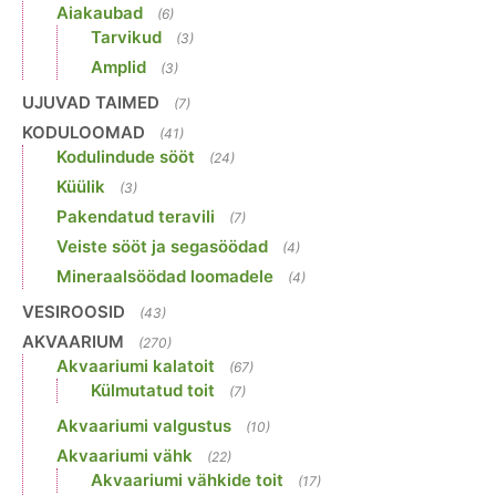
Aiakaubad
(6)
Tarvikud
(3)
Amplid
(3)
UJUVAD TAIMED
(7)
KODULOOMAD
(41)
Kodulindude sööt
(24)
Küülik
(3)
Pakendatud teravili
(7)
Veiste sööt ja segasöödad
(4)
Mineraalsöödad loomadele
(4)
VESIROOSID
(43)
AKVAARIUM
(270)
Akvaariumi kalatoit
(67)
Külmutatud toit
(7)
Akvaariumi valgustus
(10)
Akvaariumi vähk
(22)
Akvaariumi vähkide toit
(17)