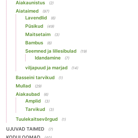
Aiakaunistus
(2)
Aiataimed
(97)
Lavendlid
(6)
Püsikud
(49)
Maitsetaim
(3)
Bambus
(6)
Seemned ja lillesibulad
(19)
Idandamine
(7)
viljapuud ja marjad
(14)
Basseini tarvikud
(1)
Mullad
(29)
Aiakaubad
(6)
Amplid
(3)
Tarvikud
(3)
Tuulekaitsevõrgud
(1)
UJUVAD TAIMED
(7)
KODULOOMAD
(40)