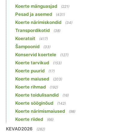
Koerte mänguasjad
(221)
Pesad ja asemed
(431)
Koerte närimiskondid
(34)
Transpordikotid
(38)
Koeratoit
(417)
Šampoonid
(33)
Konservid koertele
(127)
Koerte tarvikud
(153)
Koerte puurid
(17)
Koerte maiused
(203)
Koerte rihmad
(192)
Koerte toidulisandid
(16)
Koerte sööginõud
(142)
Koerte närimismaiused
(98)
Koerte riided
(66)
KEVAD2026
(282)