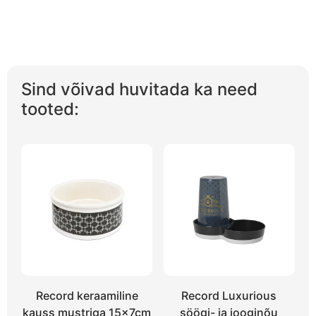
Sind võivad huvitada ka need
tooted:
Record keraamiline
Record Luxurious
kauss mustriga 15x7cm
söögi- ja jooginõu