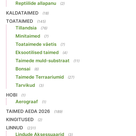
Reptiilide allapanu
(2)
KALDATAIMED
(18)
TOATAIMED
(145)
Tillandsia
(76)
Minitaimed
(7)
Toataimede väetis
(7)
Eksootilised taimed
(4)
Taimede muld-substraat
(11)
Bonsai
(6)
Taimede Terraariumid
(27)
Tarvikud
(3)
HOBI
(1)
Aerograaf
(1)
TAIMED AEDA 2026
(189)
KINGITUSED
(2)
LINNUD
(231)
Lindude Aksessuaarid
(3)