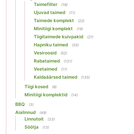
Taimefilter
(18)
Ujuvad taimed
(11)
Taimede komplekt
(22)
Minitiigi komplekt
(19)
Tiigitaimede kuivpakid
(21)
Hapniku taimed
(35)
Vesiroosid
(52)
Rabataimed
(131)
Veetaimed
(11)
Kaldaäärsed taimed
(135)
Tiigi kosed
(8)
Minitiigi komplektid
(14)
BBQ
(3)
Aialinnud
(49)
Linnutoit
(33)
Söötja
(13)