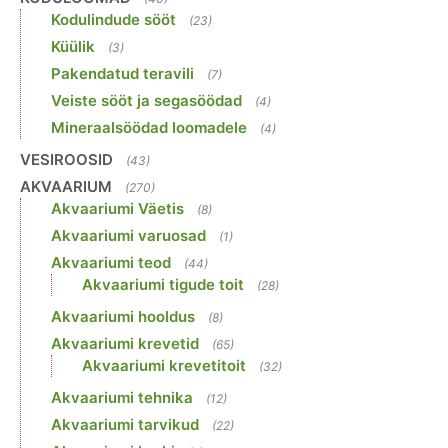
Kodulindude sööt
(23)
Küülik
(3)
Pakendatud teravili
(7)
Veiste sööt ja segasöödad
(4)
Mineraalsöödad loomadele
(4)
VESIROOSID
(43)
AKVAARIUM
(270)
Akvaariumi Väetis
(8)
Akvaariumi varuosad
(1)
Akvaariumi teod
(44)
Akvaariumi tigude toit
(28)
Akvaariumi hooldus
(8)
Akvaariumi krevetid
(65)
Akvaariumi krevetitoit
(32)
Akvaariumi tehnika
(12)
Akvaariumi tarvikud
(22)