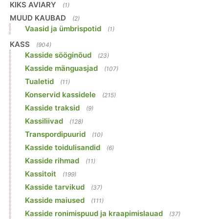
KIKS AVIARY
(1)
MUUD KAUBAD
(2)
Vaasid ja ümbrispotid
(1)
KASS
(904)
Kasside sööginõud
(23)
Kasside mänguasjad
(107)
Tualetid
(11)
Konservid kassidele
(215)
Kasside traksid
(9)
Kassiliivad
(128)
Transpordipuurid
(10)
Kasside toidulisandid
(6)
Kasside rihmad
(11)
Kassitoit
(199)
Kasside tarvikud
(37)
Kasside maiused
(111)
Kasside ronimispuud ja kraapimislauad
(37)