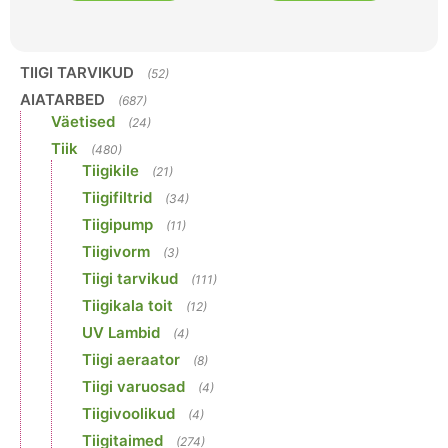
TIIGI TARVIKUD
(52)
AIATARBED
(687)
Väetised
(24)
Tiik
(480)
Tiigikile
(21)
Tiigifiltrid
(34)
Tiigipump
(11)
Tiigivorm
(3)
Tiigi tarvikud
(111)
Tiigikala toit
(12)
UV Lambid
(4)
Tiigi aeraator
(8)
Tiigi varuosad
(4)
Tiigivoolikud
(4)
Tiigitaimed
(274)