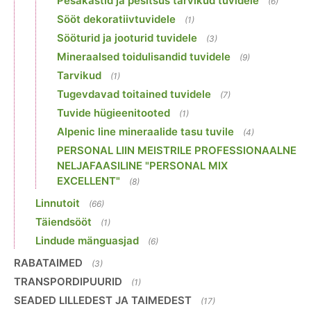
Pesakastid ja pesitsus tarvikud tuvidele
(6)
Sööt dekoratiivtuvidele
(1)
Sööturid ja jooturid tuvidele
(3)
Mineraalsed toidulisandid tuvidele
(9)
Tarvikud
(1)
Tugevdavad toitained tuvidele
(7)
Tuvide hügieenitooted
(1)
Alpenic line mineraalide tasu tuvile
(4)
PERSONAL LIIN MEISTRILE PROFESSIONAALNE
NELJAFAASILINE "PERSONAL MIX
EXCELLENT"
(8)
Linnutoit
(66)
Täiendsööt
(1)
Lindude mänguasjad
(6)
RABATAIMED
(3)
TRANSPORDIPUURID
(1)
SEADED LILLEDEST JA TAIMEDEST
(17)