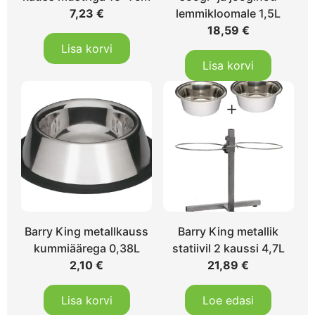
7,23
€
lemmikloomale 1,5L
18,59
€
Lisa korvi
Lisa korvi
Barry King metallkauss
Barry King metallik
kummiäärega 0,38L
statiivil 2 kaussi 4,7L
2,10
€
21,89
€
Lisa korvi
Loe edasi