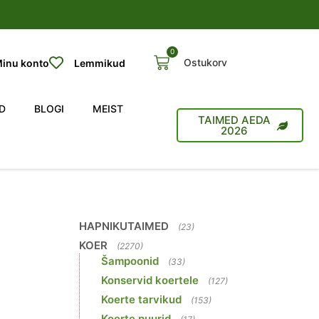
0
Ostukorv
inu konto
Lemmikud
D
BLOGI
MEIST
TAIMED AEDA
2026
HAPNIKUTAIMED
(23)
KOER
(2270)
Šampoonid
(33)
Konservid koertele
(127)
Koerte tarvikud
(153)
Koerte puurid