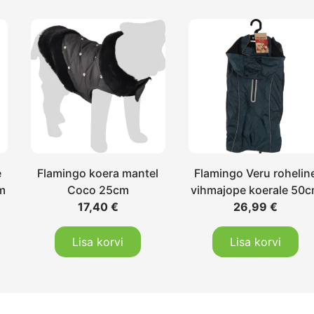
e
Flamingo koera mantel
Flamingo Veru rohelin
m
Coco 25cm
vihmajope koerale 50
17,40
€
26,99
€
Lisa korvi
Lisa korvi