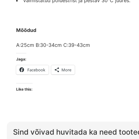
Valmistatud polüestrist ja pestav 30°C juures.
Mõõdud
A:25cm B:30-34cm C:39-43cm
Jaga:
Facebook
More
Like this:
Sind võivad huvitada ka need toote