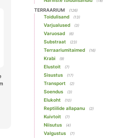
Näriliste toidulisandid
(18)
TERRAARIUM
(126)
Toidulisand
(13)
Varjualused
(3)
Varuosad
(6)
Substraat
(23)
Terraariumitaimed
(16)
Krabi
(9)
Elustoit
(7)
Sisustus
e
(17)
cm
Transport
(2)
Soendus
(3)
Elukoht
(10)
Reptiilide allapanu
(2)
Kuivtoit
(7)
Niisutus
(4)
Valgustus
(7)