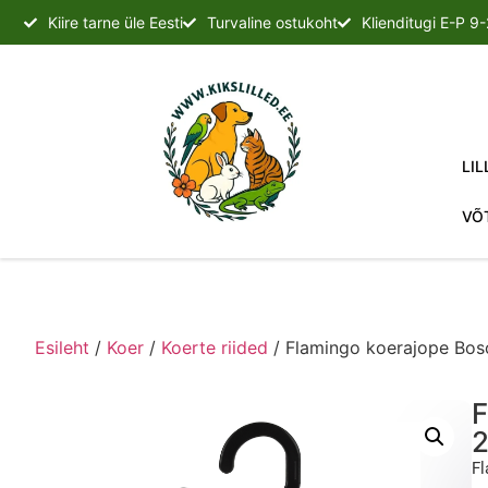
Kiire tarne üle Eesti
Turvaline ostukoht
Klienditugi E-P 9
LIL
VÕ
Esileht
/
Koer
/
Koerte riided
/ Flamingo koerajope Bo
F
Fl