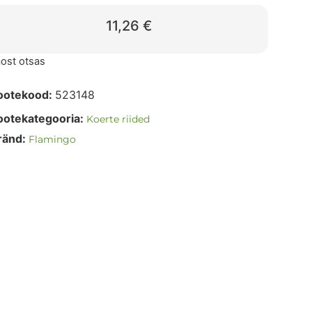
11,26
€
ost otsas
ootekood:
523148
ootekategooria:
Koerte riided
ränd:
Flamingo