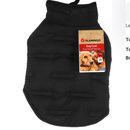
La
T
T
B