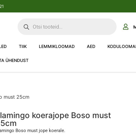
-21
M
LED
TIIK
LEMMIKLOOMAD
AED
KODULOOMA
TA ÜHENDUST
so must 25cm
lamingo koerajope Boso must
25cm
amingo Boso must jope koerale.