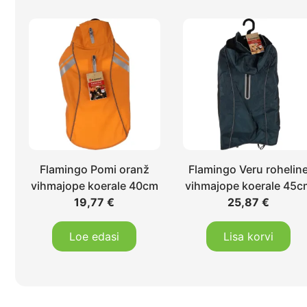
Flamingo Pomi oranž
Flamingo Veru rohelin
vihmajope koerale 40cm
vihmajope koerale 45c
19,77
€
25,87
€
Loe edasi
Lisa korvi