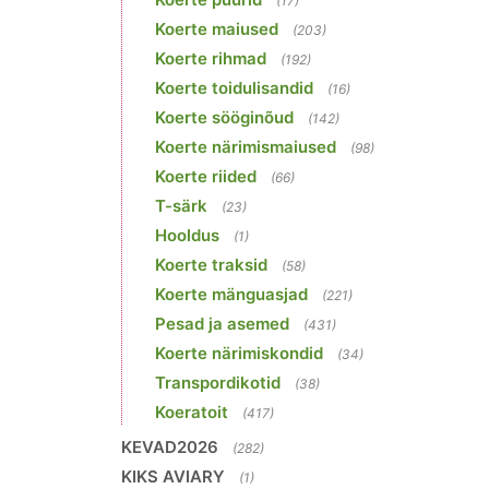
(17)
Koerte maiused
(203)
Koerte rihmad
(192)
Koerte toidulisandid
(16)
Koerte sööginõud
(142)
Koerte närimismaiused
(98)
Koerte riided
(66)
T-särk
(23)
Hooldus
(1)
Koerte traksid
(58)
Koerte mänguasjad
(221)
Pesad ja asemed
(431)
Koerte närimiskondid
(34)
Transpordikotid
(38)
Koeratoit
(417)
KEVAD2026
(282)
KIKS AVIARY
(1)