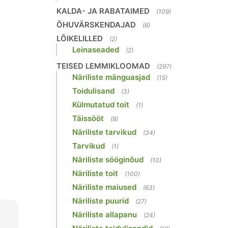
KALDA- JA RABATAIMED
(109)
ÕHUVÄRSKENDAJAD
(6)
LÕIKELILLED
(2)
Leinaseaded
(2)
TEISED LEMMIKLOOMAD
(297)
Näriliste mänguasjad
(15)
Toidulisand
(3)
Külmutatud toit
(1)
Täissööt
(8)
Näriliste tarvikud
(34)
Tarvikud
(1)
Näriliste sööginõud
(10)
Näriliste toit
(100)
Näriliste maiused
(63)
Näriliste puurid
(27)
Näriliste allapanu
(24)