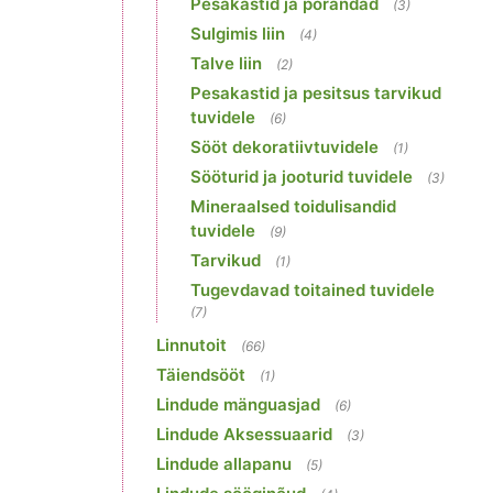
Pesakastid ja põrandad
(3)
Sulgimis liin
(4)
Talve liin
(2)
Pesakastid ja pesitsus tarvikud
tuvidele
(6)
Sööt dekoratiivtuvidele
(1)
Sööturid ja jooturid tuvidele
(3)
Mineraalsed toidulisandid
tuvidele
(9)
Tarvikud
(1)
Tugevdavad toitained tuvidele
(7)
Linnutoit
(66)
Täiendsööt
(1)
Lindude mänguasjad
(6)
Lindude Aksessuaarid
(3)
Lindude allapanu
(5)