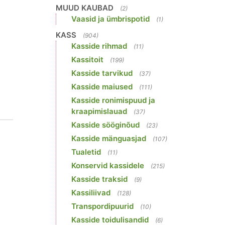
MUUD KAUBAD
(2)
Vaasid ja ümbrispotid
(1)
KASS
(904)
Kasside rihmad
(11)
Kassitoit
(199)
Kasside tarvikud
(37)
Kasside maiused
(111)
Kasside ronimispuud ja
kraapimislauad
(37)
Kasside sööginõud
(23)
Kasside mänguasjad
(107)
Tualetid
(11)
Konservid kassidele
(215)
Kasside traksid
(9)
Kassiliivad
(128)
Transpordipuurid
(10)
Kasside toidulisandid
(6)