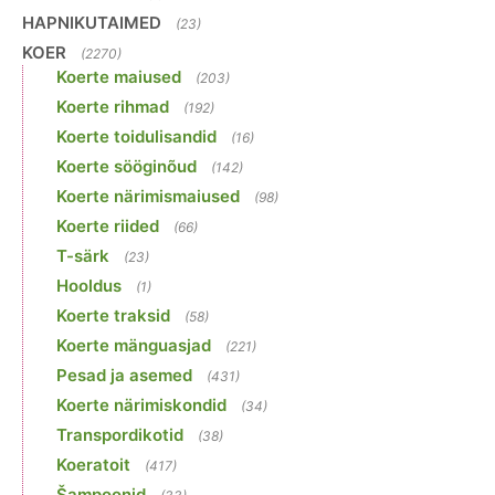
HAPNIKUTAIMED
(23)
KOER
(2270)
Koerte maiused
(203)
Koerte rihmad
(192)
Koerte toidulisandid
(16)
Koerte sööginõud
(142)
Koerte närimismaiused
(98)
Koerte riided
(66)
T-särk
(23)
Hooldus
(1)
Koerte traksid
(58)
Koerte mänguasjad
(221)
Pesad ja asemed
(431)
Koerte närimiskondid
(34)
Transpordikotid
(38)
Koeratoit
(417)
Šampoonid