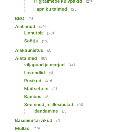
Tiigitaimede kuivpakid
(21)
Hapniku taimed
(35)
BBQ
(3)
Aialinnud
(49)
Linnutoit
(33)
Söötja
(13)
Aiakaunistus
(2)
Aiataimed
(97)
viljapuud ja marjad
(14)
Lavendlid
(6)
Püsikud
(49)
Maitsetaim
(3)
Bambus
(6)
Seemned ja lillesibulad
(19)
Idandamine
(7)
Basseini tarvikud
(1)
Mullad
(29)