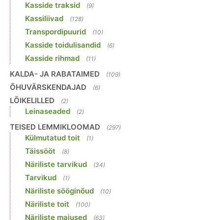
Kasside traksid
(9)
Kassiliivad
(128)
Transpordipuurid
(10)
Kasside toidulisandid
(6)
Kasside rihmad
(11)
KALDA- JA RABATAIMED
(109)
ÕHUVÄRSKENDAJAD
(6)
LÕIKELILLED
(2)
Leinaseaded
(2)
TEISED LEMMIKLOOMAD
(297)
Külmutatud toit
(1)
Täissööt
(8)
Näriliste tarvikud
(34)
Tarvikud
(1)
Näriliste sööginõud
(10)
Näriliste toit
(100)
Näriliste maiused
(63)