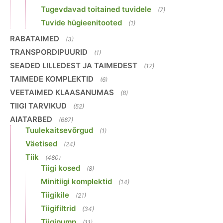
Tugevdavad toitained tuvidele
(7)
Tuvide hügieenitooted
(1)
RABATAIMED
(3)
TRANSPORDIPUURID
(1)
SEADED LILLEDEST JA TAIMEDEST
(17)
TAIMEDE KOMPLEKTID
(6)
VEETAIMED KLAASANUMAS
(8)
TIIGI TARVIKUD
(52)
AIATARBED
(687)
Tuulekaitsevõrgud
(1)
Väetised
(24)
Tiik
(480)
Tiigi kosed
(8)
Minitiigi komplektid
(14)
Tiigikile
(21)
Tiigifiltrid
(34)
Tiigipump
(11)