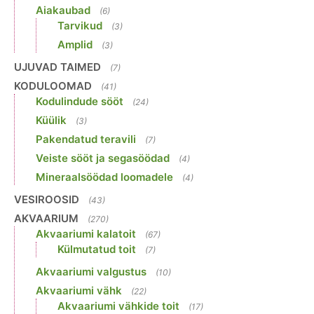
Aiakaubad
(6)
Tarvikud
(3)
Amplid
(3)
UJUVAD TAIMED
(7)
KODULOOMAD
(41)
Kodulindude sööt
(24)
Küülik
(3)
Pakendatud teravili
(7)
Veiste sööt ja segasöödad
(4)
Mineraalsöödad loomadele
(4)
VESIROOSID
(43)
AKVAARIUM
(270)
Akvaariumi kalatoit
(67)
Külmutatud toit
(7)
Akvaariumi valgustus
(10)
Akvaariumi vähk
(22)
Akvaariumi vähkide toit
(17)