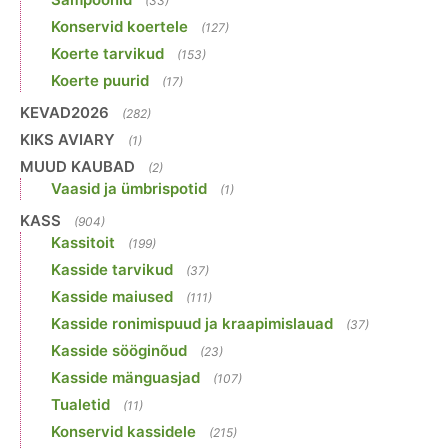
(33)
Konservid koertele
(127)
Koerte tarvikud
(153)
Koerte puurid
(17)
KEVAD2026
(282)
KIKS AVIARY
(1)
MUUD KAUBAD
(2)
Vaasid ja ümbrispotid
(1)
KASS
(904)
Kassitoit
(199)
Kasside tarvikud
(37)
Kasside maiused
(111)
Kasside ronimispuud ja kraapimislauad
(37)
Kasside sööginõud
(23)
Kasside mänguasjad
(107)
Tualetid
(11)
Konservid kassidele
(215)