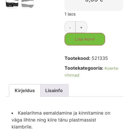
1 laos
-
+
Lisa korvi
Tootekood:
521335
Tootekategooria:
Koerte
rihmad
Kirjeldus
Lisainfo
Kaelarihma eemaldamine ja kinnitamine on
väga lihtne ning kiire tänu plastmassist
klambrile.