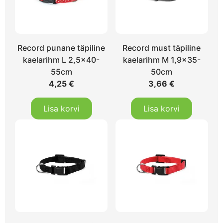
Record punane täpiline
Record must täpiline
kaelarihm L 2,5×40-
kaelarihm M 1,9×35-
55cm
50cm
4,25
€
3,66
€
Lisa korvi
Lisa korvi