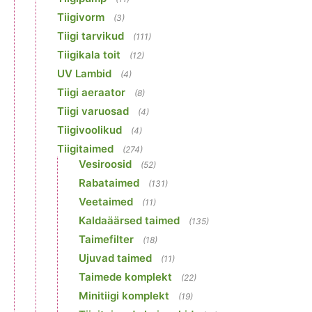
Tiigivorm
(3)
Tiigi tarvikud
(111)
Tiigikala toit
(12)
UV Lambid
(4)
Tiigi aeraator
(8)
Tiigi varuosad
(4)
Tiigivoolikud
(4)
Tiigitaimed
(274)
Vesiroosid
(52)
Rabataimed
(131)
Veetaimed
(11)
Kaldaäärsed taimed
(135)
Taimefilter
(18)
Ujuvad taimed
(11)
Taimede komplekt
(22)
Minitiigi komplekt
(19)