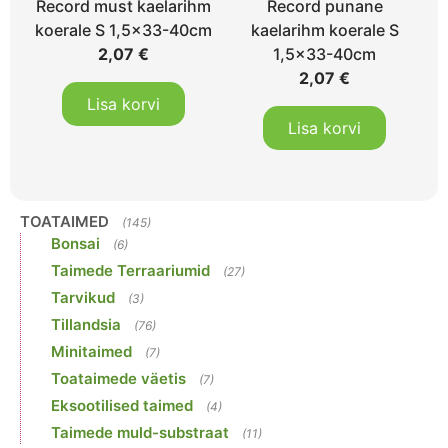
Record must kaelarihm
Record punane
koerale S 1,5×33-40cm
kaelarihm koerale S
2,07
€
1,5×33-40cm
2,07
€
Lisa korvi
Lisa korvi
TOATAIMED
(145)
Bonsai
(6)
Taimede Terraariumid
(27)
Tarvikud
(3)
Tillandsia
(76)
Minitaimed
(7)
Toataimede väetis
(7)
Eksootilised taimed
(4)
Taimede muld-substraat
(11)