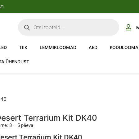
-21
M
LED
TIIK
LEMMIKLOOMAD
AED
KODULOOMA
TA ÜHENDUST
K40
esert Terrarium Kit DK40
rne: 3 – 5 päeva
esert Terrarium Kit DK40