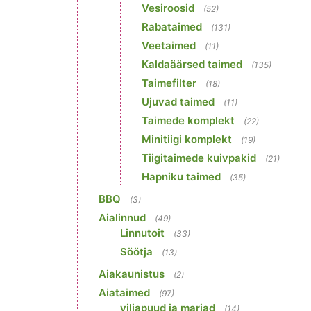
Vesiroosid
(52)
Rabataimed
(131)
Veetaimed
(11)
Kaldaäärsed taimed
(135)
Taimefilter
(18)
Ujuvad taimed
(11)
Taimede komplekt
(22)
Minitiigi komplekt
(19)
Tiigitaimede kuivpakid
(21)
Hapniku taimed
(35)
BBQ
(3)
Aialinnud
(49)
Linnutoit
(33)
Söötja
(13)
Aiakaunistus
(2)
Aiataimed
(97)
viljapuud ja marjad
(14)