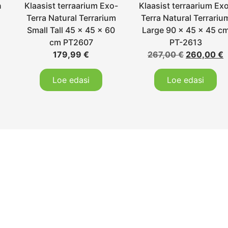
n
Klaasist terraarium Exo-
Klaasist terraarium Ex
Terra Natural Terrarium
Terra Natural Terrariu
Small Tall 45 x 45 x 60
Large 90 x 45 x 45 c
cm PT2607
PT-2613
179,99
€
267,00
€
260,00
€
Loe edasi
Loe edasi