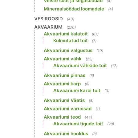
Veiste sööt ja segasöödad
(4)
Mineraalsöödad loomadele
(4)
VESIROOSID
(43)
AKVAARIUM
(270)
Akvaariumi kalatoit
(67)
Külmutatud toit
(7)
Akvaariumi valgustus
(10)
Akvaariumi vähk
(22)
Akvaariumi vähkide toit
(17)
Akvaariumi pinnas
(5)
Akvaariumi karp
(8)
Akvaariumi karbi toit
(3)
Akvaariumi Väetis
(8)
Akvaariumi varuosad
(1)
Akvaariumi teod
(44)
Akvaariumi tigude toit
(28)
Akvaariumi hooldus
(8)