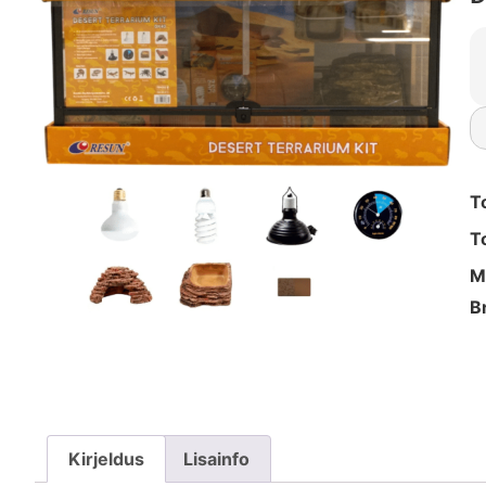
T
T
M
B
Kirjeldus
Lisainfo