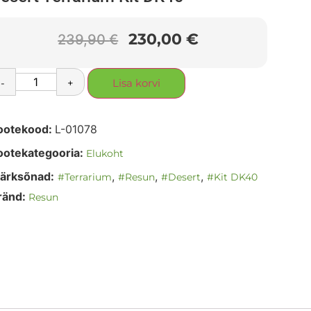
230,00
€
239,90
€
-
+
Lisa korvi
ootekood:
L-01078
ootekategooria:
Elukoht
ärksõnad:
,
,
,
#Terrarium
#Resun
#Desert
#Kit DK40
ränd:
Resun