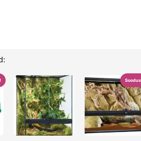
d:
!
Soodus