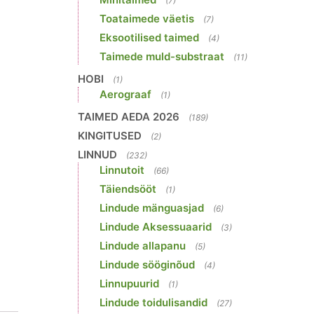
(7)
Toataimede väetis
(7)
Eksootilised taimed
(4)
Taimede muld-substraat
(11)
HOBI
(1)
Aerograaf
(1)
TAIMED AEDA 2026
(189)
KINGITUSED
(2)
LINNUD
(232)
Linnutoit
(66)
Täiendsööt
(1)
Lindude mänguasjad
(6)
Lindude Aksessuaarid
(3)
Lindude allapanu
(5)
Lindude sööginõud
(4)
Linnupuurid
(1)
Lindude toidulisandid
(27)