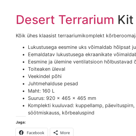
Desert
Terrarium
Kit
Kõik ühes klaasist terraariumikomplekt kõrberoomaj
Lukustusega eesmine uks võimaldab hõlpsat ju
Eemaldatav lukustusega ekraanikate võimalda
Eesmine ja ülemine ventilatsioon hõlbustavad 
Toiteaken üleval
Veekindel põhi
Juhtmehalduse pesad
Maht: 160 L
Suurus: 920 x 465 x 465 mm
Komplekti kuuluvad: kuppellamp, päevituspirn
söötmiskauss, kõrbealuspind
Jaga:
Facebook
More