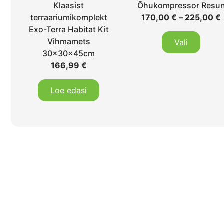
Klaasist
Õhukompressor Resu
terraariumikomplekt
170,00
€
–
225,00
€
Exo-Terra Habitat Kit
Vihmamets
Vali
30x30x45cm
166,99
€
Loe edasi