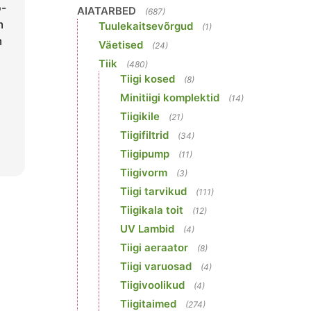
o-
AIATARBED
(687)
m
Tuulekaitsevõrgud
(1)
m
Väetised
(24)
Tiik
(480)
Tiigi kosed
(8)
Minitiigi komplektid
(14)
Tiigikile
(21)
Tiigifiltrid
(34)
Tiigipump
(11)
Tiigivorm
(3)
Tiigi tarvikud
(111)
Tiigikala toit
(12)
UV Lambid
(4)
Tiigi aeraator
(8)
Tiigi varuosad
(4)
Tiigivoolikud
(4)
Tiigitaimed
(274)