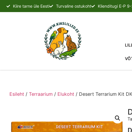
Kiire tarne üle Eesti
Turvaline ostukoht
Klienditugi E-P 9
LIL
VÕ
Esileht
/
Terraarium
/
Elukoht
/ Desert Terrarium Kit D
D
Ta
D