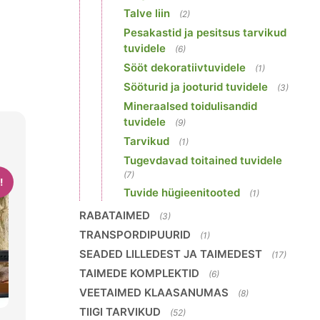
Talve liin
(2)
Pesakastid ja pesitsus tarvikud
tuvidele
(6)
Sööt dekoratiivtuvidele
(1)
Sööturid ja jooturid tuvidele
(3)
Mineraalsed toidulisandid
tuvidele
(9)
Tarvikud
(1)
Tugevdavad toitained tuvidele
(7)
!
Tuvide hügieenitooted
(1)
RABATAIMED
(3)
TRANSPORDIPUURID
(1)
SEADED LILLEDEST JA TAIMEDEST
(17)
TAIMEDE KOMPLEKTID
(6)
VEETAIMED KLAASANUMAS
(8)
TIIGI TARVIKUD
(52)