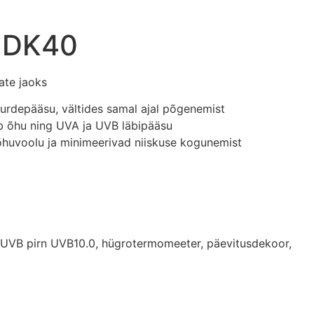
 DK40
ate jaoks
urdepääsu, vältides samal ajal põgenemist
b õhu ning UVA ja UVB läbipääsu
õhuvoolu ja minimeerivad niiskuse kogunemist
, UVB pirn UVB10.0, hügrotermomeeter, päevitusdekoor,