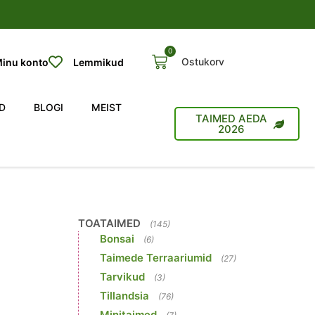
0
Ostukorv
inu konto
Lemmikud
D
BLOGI
MEIST
TAIMED AEDA
2026
TOATAIMED
(145)
Bonsai
(6)
Taimede Terraariumid
(27)
Tarvikud
(3)
Tillandsia
(76)
Minitaimed