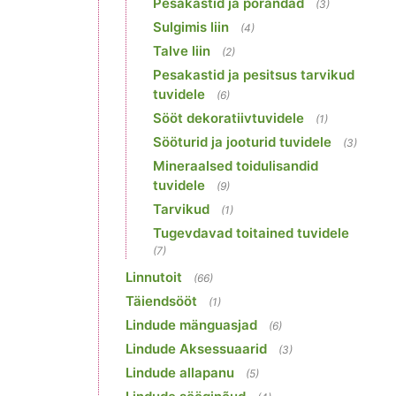
Pesakastid ja põrandad
(3)
Sulgimis liin
(4)
Talve liin
(2)
Pesakastid ja pesitsus tarvikud
tuvidele
(6)
Sööt dekoratiivtuvidele
(1)
Sööturid ja jooturid tuvidele
(3)
Mineraalsed toidulisandid
tuvidele
(9)
Tarvikud
(1)
Tugevdavad toitained tuvidele
(7)
Linnutoit
(66)
Täiendsööt
(1)
Lindude mänguasjad
(6)
Lindude Aksessuaarid
(3)
Lindude allapanu
(5)