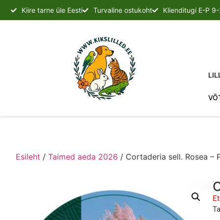
Kiire tarne üle Eesti
Turvaline ostukoht
Klienditugi E-P 9
LIL
VÕ
Esileht
/
Taimed aeda 2026
/ Cortaderia sell. Rosea – 
C
Et
Ta