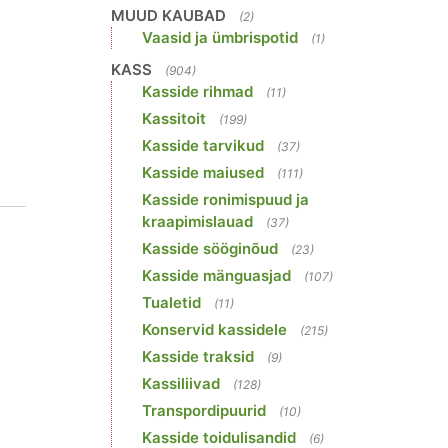
MUUD KAUBAD
(2)
Vaasid ja ümbrispotid
(1)
KASS
(904)
Kasside rihmad
(11)
Kassitoit
(199)
Kasside tarvikud
(37)
Kasside maiused
(111)
Kasside ronimispuud ja
kraapimislauad
(37)
Kasside sööginõud
(23)
Kasside mänguasjad
(107)
Tualetid
(11)
Konservid kassidele
(215)
Kasside traksid
(9)
Kassiliivad
(128)
Transpordipuurid
(10)
Kasside toidulisandid
(6)