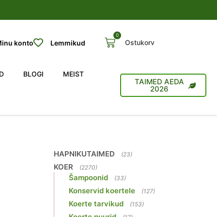
0
Ostukorv
inu konto
Lemmikud
D
BLOGI
MEIST
TAIMED AEDA
2026
HAPNIKUTAIMED
(23)
KOER
(2270)
Šampoonid
(33)
Konservid koertele
(127)
Koerte tarvikud
(153)
Koerte puurid