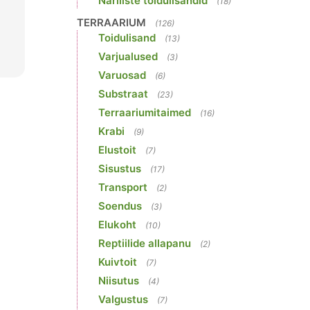
Näriliste toidulisandid
(18)
TERRAARIUM
(126)
Toidulisand
(13)
Varjualused
(3)
Varuosad
(6)
Substraat
(23)
Terraariumitaimed
(16)
Krabi
(9)
Elustoit
(7)
Sisustus
(17)
Transport
(2)
Soendus
(3)
Elukoht
(10)
Reptiilide allapanu
(2)
Kuivtoit
(7)
Niisutus
(4)
Valgustus
(7)