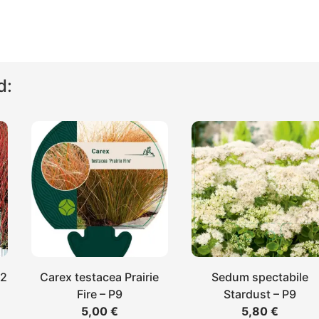
d:
V2
Carex testacea Prairie
Sedum spectabile
Fire – P9
Stardust – P9
5,00
€
5,80
€