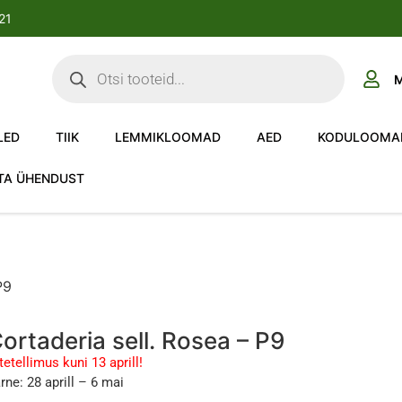
-21
M
LED
TIIK
LEMMIKLOOMAD
AED
KODULOOMA
TA ÜHENDUST
P9
ortaderia sell. Rosea – P9
tetellimus kuni 13 aprill!
rne: 28 aprill – 6 mai