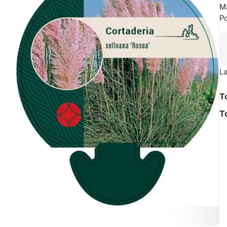
Ma
Po
La
T
T