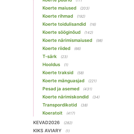
(17)
Koerte maiused
(203)
Koerte rihmad
(192)
Koerte toidulisandid
(16)
Koerte sööginõud
(142)
Koerte närimismaiused
(98)
Koerte riided
(66)
T-särk
(23)
Hooldus
(1)
Koerte traksid
(58)
Koerte mänguasjad
(221)
Pesad ja asemed
(431)
Koerte närimiskondid
(34)
Transpordikotid
(38)
Koeratoit
(417)
KEVAD2026
(282)
KIKS AVIARY
(1)