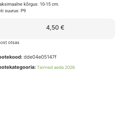
ksimaalne kõrgus: 10-15 cm.
ti suurus: P9
4,50
€
ost otsas
ootekood:
dde04e05147f
ootekategooria:
Taimed aeda 2026