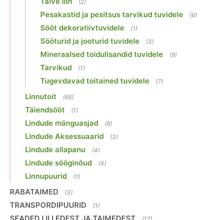
Talve liin
(2)
Pesakastid ja pesitsus tarvikud tuvidele
(6)
Sööt dekoratiivtuvidele
(1)
Sööturid ja jooturid tuvidele
(3)
Mineraalsed toidulisandid tuvidele
(9)
Tarvikud
(1)
Tugevdavad toitained tuvidele
(7)
Linnutoit
(66)
Täiendsööt
(1)
Lindude mänguasjad
(6)
Lindude Aksessuaarid
(3)
Lindude allapanu
(4)
Lindude sööginõud
(4)
Linnupuurid
(1)
RABATAIMED
(3)
TRANSPORDIPUURID
(1)
SEADED LILLEDEST JA TAIMEDEST
(17)