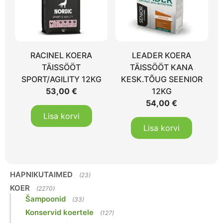
RACINEL KOERA
LEADER KOERA
TÄISSÖÖT
TÄISSÖÖT KANA
SPORT/AGILITY 12KG
KESK.TÕUG SEENIOR
53,00
€
12KG
54,00
€
Lisa korvi
Lisa korvi
HAPNIKUTAIMED
(23)
KOER
(2270)
Šampoonid
(33)
Konservid koertele
(127)