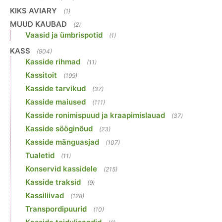
KIKS AVIARY
(1)
MUUD KAUBAD
(2)
Vaasid ja ümbrispotid
(1)
KASS
(904)
Kasside rihmad
(11)
Kassitoit
(199)
Kasside tarvikud
(37)
Kasside maiused
(111)
Kasside ronimispuud ja kraapimislauad
(37)
Kasside sööginõud
(23)
Kasside mänguasjad
(107)
Tualetid
(11)
Konservid kassidele
(215)
Kasside traksid
(9)
Kassiliivad
(128)
Transpordipuurid
(10)