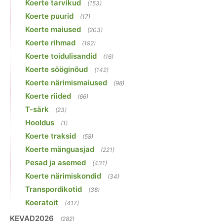
Koerte tarvikud
(153)
Koerte puurid
(17)
Koerte maiused
(203)
Koerte rihmad
(192)
Koerte toidulisandid
(16)
Koerte sööginõud
(142)
Koerte närimismaiused
(98)
Koerte riided
(66)
T-särk
(23)
Hooldus
(1)
Koerte traksid
(58)
Koerte mänguasjad
(221)
Pesad ja asemed
(431)
Koerte närimiskondid
(34)
Transpordikotid
(38)
Koeratoit
(417)
KEVAD2026
(282)