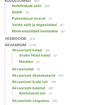
KODULOOMAD
(40)
Kodulindude sööt
(23)
Küülik
(3)
Pakendatud teravili
(7)
Veiste sööt ja segasöödad
(4)
Mineraalsöödad loomadele
(4)
VESIROOSID
(43)
AKVAARIUM
(270)
Akvaariumi kalad
(16)
Snake Head kalad
(2)
Medaka
(2)
Akvaariumid
(5)
Akvaariumi aksessuaarid
(10)
Akvaariumi krabi toit
(19)
Akvaariumi kalatoit
(67)
Külmutatud toit
(7)
Akvaariumi valgustus
(10)