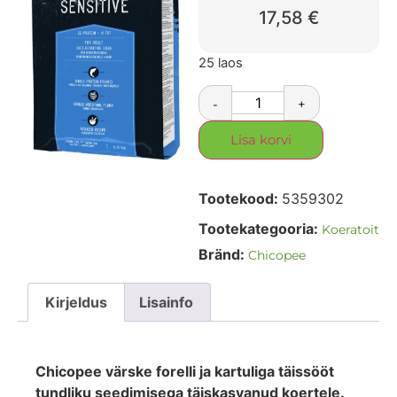
17,58
€
25 laos
-
+
Lisa korvi
Tootekood:
5359302
Tootekategooria:
Koeratoit
Bränd:
Chicopee
Kirjeldus
Lisainfo
Chicopee värske forelli ja kartuliga täissööt
tundliku seedimisega täiskasvanud koertele.