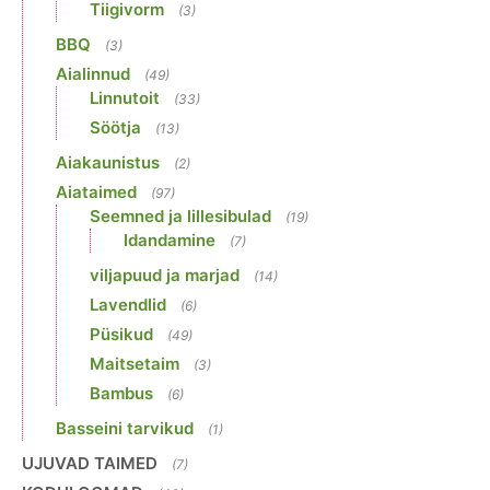
Tiigivorm
(3)
BBQ
(3)
Aialinnud
(49)
Linnutoit
(33)
Söötja
(13)
Aiakaunistus
(2)
Aiataimed
(97)
Seemned ja lillesibulad
(19)
Idandamine
(7)
viljapuud ja marjad
(14)
Lavendlid
(6)
Püsikud
(49)
Maitsetaim
(3)
Bambus
(6)
Basseini tarvikud
(1)
UJUVAD TAIMED
(7)