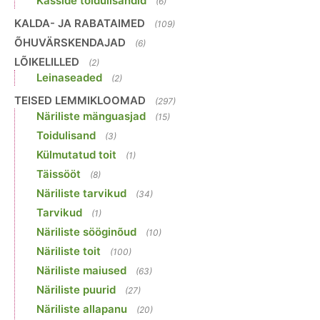
Kasside toidulisandid
(6)
KALDA- JA RABATAIMED
(109)
ÕHUVÄRSKENDAJAD
(6)
LÕIKELILLED
(2)
Leinaseaded
(2)
TEISED LEMMIKLOOMAD
(297)
Näriliste mänguasjad
(15)
Toidulisand
(3)
Külmutatud toit
(1)
Täissööt
(8)
Näriliste tarvikud
(34)
Tarvikud
(1)
Näriliste sööginõud
(10)
Näriliste toit
(100)
Näriliste maiused
(63)
Näriliste puurid
(27)
Näriliste allapanu
(20)