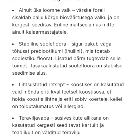
Ainult üks loomne valk – värske forell
sisaldab palju kõrge bioväärtusega valku ja on
kergesti seeditav. Eriline maitseelamus mitte
ainult kalaarmastajatele.
Stabiilne soolefloora – sigur pakub väga
tõhusat prebiootikumi (inuliini), mis toetab
soolestiku floorat. Lisatud pärm tugevdab selle
toimet. Tasakaalustatud soolefloora on stabiilse
seedimise alus.
Lihtsustatud retsept – koostises on kasutatud
vaid mõnda eriti kvaliteetset koostisosa, et
hoida koostis lihtne ja eriti sobiv koertele, kellel
on toidutalumatus või allergiad.
Teraviljavaba – süsivesikute allikana on
kasutatud kergesti seeditavat kartulit ja
teadlikult on välditud teravilju.