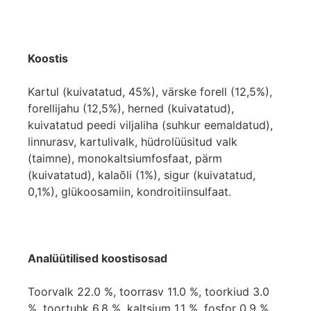
Koostis
Kartul (kuivatatud, 45%), värske forell (12,5%),
forellijahu (12,5%), herned (kuivatatud),
kuivatatud peedi viljaliha (suhkur eemaldatud),
linnurasv, kartulivalk, hüdrolüüsitud valk
(taimne), monokaltsiumfosfaat, pärm
(kuivatatud), kalaõli (1%), sigur (kuivatatud,
0,1%), glükoosamiin, kondroitiinsulfaat.
Analüütilised koostisosad
Toorvalk 22.0 %, toorrasv 11.0 %, toorkiud 3.0
%, toortuhk 6.8 %, kaltsium 1.1 %, fosfor 0.9 %.