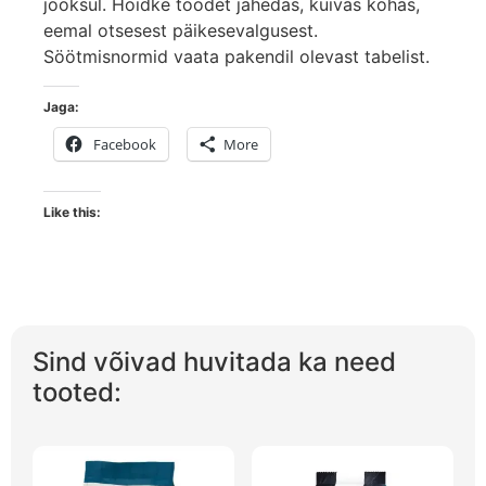
jooksul. Hoidke toodet jahedas, kuivas kohas,
eemal otsesest päikesevalgusest.
Söötmisnormid vaata pakendil olevast tabelist.
Jaga:
Facebook
More
Like this:
Sind võivad huvitada ka need
tooted: