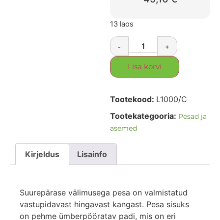
13 laos
-
+
Lisa korvi
Tootekood:
L1000/C
Tootekategooria:
Pesad ja
asemed
Kirjeldus
Lisainfo
Suurepärase välimusega pesa on valmistatud
vastupidavast hingavast kangast. Pesa sisuks
on pehme ümberpööratav padi, mis on eri