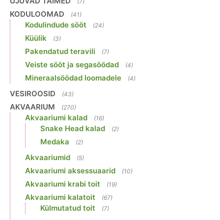
UJUVAD TAIMED
(7)
KODULOOMAD
(41)
Kodulindude sööt
(24)
Küülik
(3)
Pakendatud teravili
(7)
Veiste sööt ja segasöödad
(4)
Mineraalsöödad loomadele
(4)
VESIROOSID
(43)
AKVAARIUM
(270)
Akvaariumi kalad
(16)
Snake Head kalad
(2)
Medaka
(2)
Akvaariumid
(5)
Akvaariumi aksessuaarid
(10)
Akvaariumi krabi toit
(19)
Akvaariumi kalatoit
(67)
Külmutatud toit
(7)