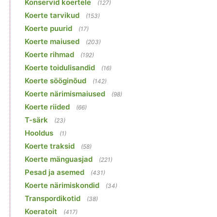
Konservid koertele
(127)
Koerte tarvikud
(153)
Koerte puurid
(17)
Koerte maiused
(203)
Koerte rihmad
(192)
Koerte toidulisandid
(16)
Koerte sööginõud
(142)
Koerte närimismaiused
(98)
Koerte riided
(66)
T-särk
(23)
Hooldus
(1)
Koerte traksid
(58)
Koerte mänguasjad
(221)
Pesad ja asemed
(431)
Koerte närimiskondid
(34)
Transpordikotid
(38)
Koeratoit
(417)