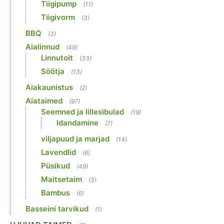
Tiigipump
(11)
Tiigivorm
(3)
BBQ
(3)
Aialinnud
(49)
Linnutoit
(33)
Söötja
(13)
Aiakaunistus
(2)
Aiataimed
(97)
Seemned ja lillesibulad
(19)
Idandamine
(7)
viljapuud ja marjad
(14)
Lavendlid
(6)
Püsikud
(49)
Maitsetaim
(3)
Bambus
(6)
Basseini tarvikud
(1)