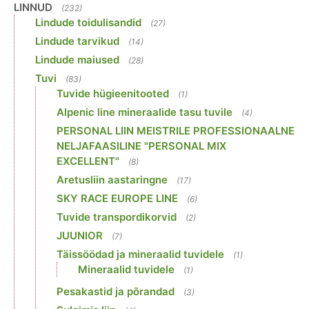
LINNUD
(232)
Lindude toidulisandid
(27)
Lindude tarvikud
(14)
Lindude maiused
(28)
Tuvi
(83)
Tuvide hügieenitooted
(1)
Alpenic line mineraalide tasu tuvile
(4)
PERSONAL LIIN MEISTRILE PROFESSIONAALNE
NELJAFAASILINE "PERSONAL MIX
EXCELLENT"
(8)
Aretusliin aastaringne
(17)
SKY RACE EUROPE LINE
(6)
Tuvide transpordikorvid
(2)
JUUNIOR
(7)
Täissöödad ja mineraalid tuvidele
(1)
Mineraalid tuvidele
(1)
Pesakastid ja põrandad
(3)