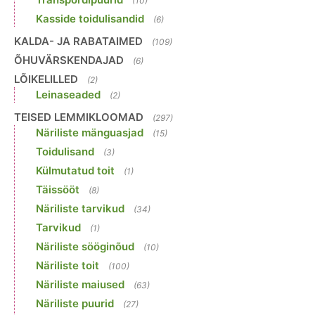
(10)
Kasside toidulisandid
(6)
KALDA- JA RABATAIMED
(109)
ÕHUVÄRSKENDAJAD
(6)
LÕIKELILLED
(2)
Leinaseaded
(2)
TEISED LEMMIKLOOMAD
(297)
Näriliste mänguasjad
(15)
Toidulisand
(3)
Külmutatud toit
(1)
Täissööt
(8)
Näriliste tarvikud
(34)
Tarvikud
(1)
Näriliste sööginõud
(10)
Näriliste toit
(100)
Näriliste maiused
(63)
Näriliste puurid
(27)