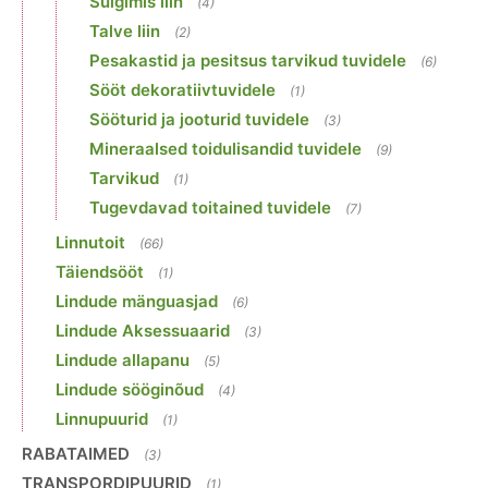
Sulgimis liin
(4)
Talve liin
(2)
Pesakastid ja pesitsus tarvikud tuvidele
(6)
Sööt dekoratiivtuvidele
(1)
Sööturid ja jooturid tuvidele
(3)
Mineraalsed toidulisandid tuvidele
(9)
Tarvikud
(1)
Tugevdavad toitained tuvidele
(7)
Linnutoit
(66)
Täiendsööt
(1)
Lindude mänguasjad
(6)
Lindude Aksessuaarid
(3)
Lindude allapanu
(5)
Lindude sööginõud
(4)
Linnupuurid
(1)
RABATAIMED
(3)
TRANSPORDIPUURID
(1)