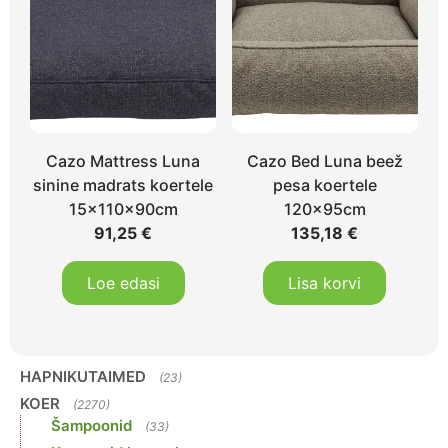
Cazo Mattress Luna
Cazo Bed Luna beež
sinine madrats koertele
pesa koertele
15x110x90cm
120x95cm
91,25
€
135,18
€
Loe edasi
Lisa korvi
HAPNIKUTAIMED
(23)
KOER
(2270)
Šampoonid
(33)