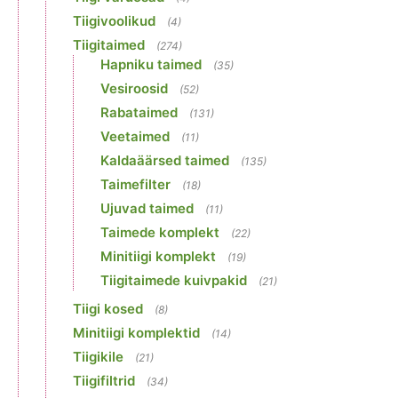
Tiigivoolikud
(4)
Tiigitaimed
(274)
Hapniku taimed
(35)
Vesiroosid
(52)
Rabataimed
(131)
Veetaimed
(11)
Kaldaäärsed taimed
(135)
Taimefilter
(18)
Ujuvad taimed
(11)
Taimede komplekt
(22)
Minitiigi komplekt
(19)
Tiigitaimede kuivpakid
(21)
Tiigi kosed
(8)
Minitiigi komplektid
(14)
Tiigikile
(21)
Tiigifiltrid
(34)