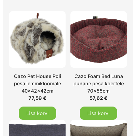
Cazo Pet House Poli
Cazo Foam Bed Luna
pesa lemmikloomale
punane pesa koertele
40x42x42cm
70x55cm
77,59
€
57,62
€
Lisa korvi
Lisa korvi