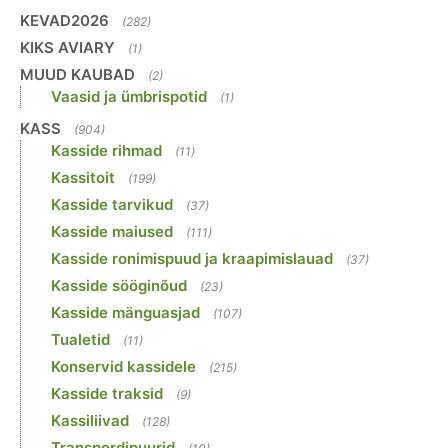
KEVAD2026
(282)
KIKS AVIARY
(1)
MUUD KAUBAD
(2)
Vaasid ja ümbrispotid
(1)
KASS
(904)
Kasside rihmad
(11)
Kassitoit
(199)
Kasside tarvikud
(37)
Kasside maiused
(111)
Kasside ronimispuud ja kraapimislauad
(37)
Kasside sööginõud
(23)
Kasside mänguasjad
(107)
Tualetid
(11)
Konservid kassidele
(215)
Kasside traksid
(9)
Kassiliivad
(128)
Transpordipuurid