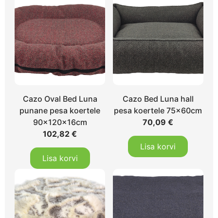
Cazo Oval Bed Luna
Cazo Bed Luna hall
punane pesa koertele
pesa koertele 75x60cm
90x120x16cm
70,09
€
102,82
€
Lisa korvi
Lisa korvi