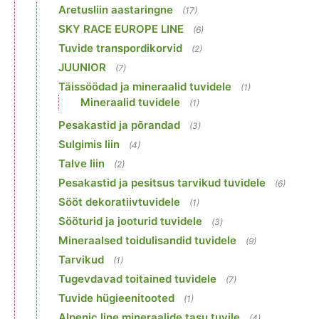
Aretusliin aastaringne
(17)
SKY RACE EUROPE LINE
(6)
Tuvide transpordikorvid
(2)
JUUNIOR
(7)
Täissöödad ja mineraalid tuvidele
(1)
Mineraalid tuvidele
(1)
Pesakastid ja põrandad
(3)
Sulgimis liin
(4)
Talve liin
(2)
Pesakastid ja pesitsus tarvikud tuvidele
(6)
Sööt dekoratiivtuvidele
(1)
Sööturid ja jooturid tuvidele
(3)
Mineraalsed toidulisandid tuvidele
(9)
Tarvikud
(1)
Tugevdavad toitained tuvidele
(7)
Tuvide hügieenitooted
(1)
Alpenic line mineraalide tasu tuvile
(4)