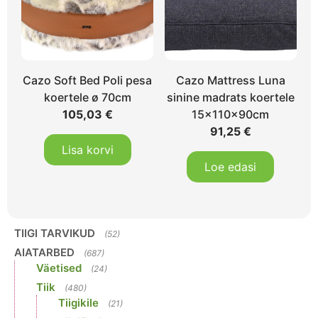
Cazo Soft Bed Poli pesa
Cazo Mattress Luna
koertele ø 70cm
sinine madrats koertele
105,03
€
15x110x90cm
91,25
€
Lisa korvi
Loe edasi
TIIGI TARVIKUD
(52)
AIATARBED
(687)
Väetised
(24)
Tiik
(480)
Tiigikile
(21)