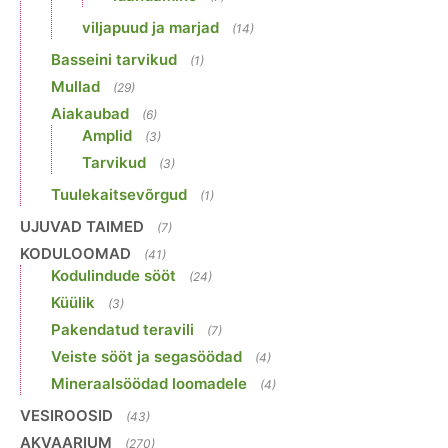
viljapuud ja marjad
(14)
Basseini tarvikud
(1)
Mullad
(29)
Aiakaubad
(6)
Amplid
(3)
Tarvikud
(3)
Tuulekaitsevõrgud
(1)
UJUVAD TAIMED
(7)
KODULOOMAD
(41)
Kodulindude sööt
(24)
Küülik
(3)
Pakendatud teravili
(7)
Veiste sööt ja segasöödad
(4)
Mineraalsöödad loomadele
(4)
VESIROOSID
(43)
AKVAARIUM
(270)