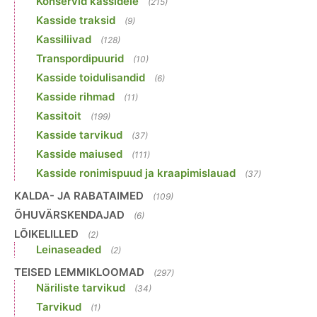
Konservid kassidele
(215)
Kasside traksid
(9)
Kassiliivad
(128)
Transpordipuurid
(10)
Kasside toidulisandid
(6)
Kasside rihmad
(11)
Kassitoit
(199)
Kasside tarvikud
(37)
Kasside maiused
(111)
Kasside ronimispuud ja kraapimislauad
(37)
KALDA- JA RABATAIMED
(109)
ÕHUVÄRSKENDAJAD
(6)
LÕIKELILLED
(2)
Leinaseaded
(2)
TEISED LEMMIKLOOMAD
(297)
Näriliste tarvikud
(34)
Tarvikud
(1)