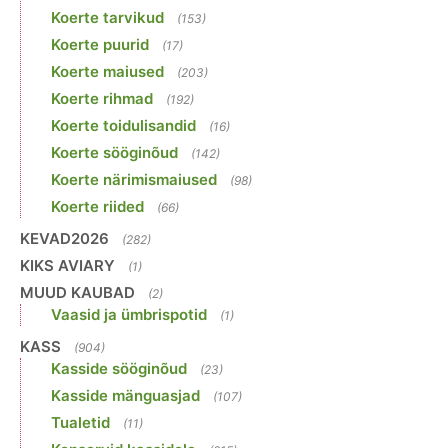
Koerte tarvikud
(153)
Koerte puurid
(17)
Koerte maiused
(203)
Koerte rihmad
(192)
Koerte toidulisandid
(16)
Koerte sööginõud
(142)
Koerte närimismaiused
(98)
Koerte riided
(66)
KEVAD2026
(282)
KIKS AVIARY
(1)
MUUD KAUBAD
(2)
Vaasid ja ümbrispotid
(1)
KASS
(904)
Kasside sööginõud
(23)
Kasside mänguasjad
(107)
Tualetid
(11)