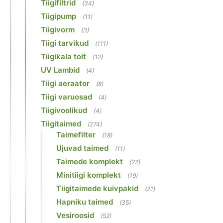
Tiigifiltrid
(34)
Tiigipump
(11)
Tiigivorm
(3)
Tiigi tarvikud
(111)
Tiigikala toit
(12)
UV Lambid
(4)
Tiigi aeraator
(8)
Tiigi varuosad
(4)
Tiigivoolikud
(4)
Tiigitaimed
(274)
Taimefilter
(18)
Ujuvad taimed
(11)
Taimede komplekt
(22)
Minitiigi komplekt
(19)
Tiigitaimede kuivpakid
(21)
Hapniku taimed
(35)
Vesiroosid
(52)