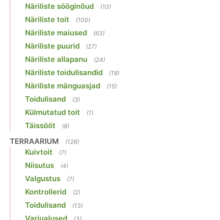
Näriliste sööginõud
(10)
Näriliste toit
(100)
Näriliste maiused
(63)
Näriliste puurid
(27)
Näriliste allapanu
(24)
Näriliste toidulisandid
(18)
Näriliste mänguasjad
(15)
Toidulisand
(3)
Külmutatud toit
(1)
Täissööt
(8)
TERRAARIUM
(126)
Kuivtoit
(7)
Niisutus
(4)
Valgustus
(7)
Kontrollerid
(2)
Toidulisand
(13)
Varjualused
(3)