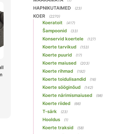
(1)
HAPNIKUTAIMED
(23)
KOER
(2270)
Koeratoit
(417)
Šampoonid
(33)
Konservid koertele
(127)
Koerte tarvikud
(153)
Koerte puurid
(17)
Koerte maiused
(203)
ll
Koerte rihmad
(192)
m
Koerte toidulisandid
(16)
Koerte sööginõud
(142)
Koerte närimismaiused
(98)
Koerte riided
(66)
T-särk
(23)
Hooldus
(1)
Koerte traksid
(58)