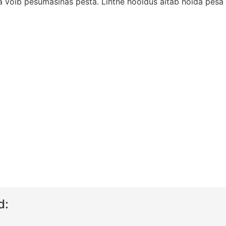
ida võib pesumasinas pesta. Lihtne hooldus aitab hoida pesa
d: