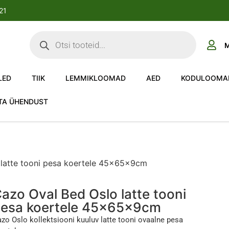
-21
M
LED
TIIK
LEMMIKLOOMAD
AED
KODULOOMA
TA ÜHENDUST
 latte tooni pesa koertele 45x65x9cm
azo Oval Bed Oslo latte tooni
esa koertele 45x65x9cm
zo Oslo kollektsiooni kuuluv latte tooni ovaalne pesa