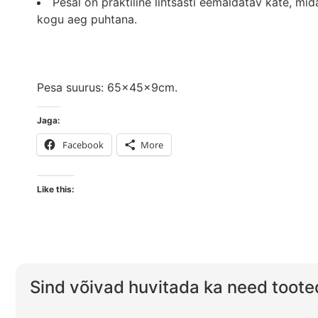
Pesal on praktiline lihtsasti eemaldatav kate, m
kogu aeg puhtana.
Pesa suurus: 65x45x9cm.
Jaga:
Facebook
More
Like this:
Sind võivad huvitada ka need toote