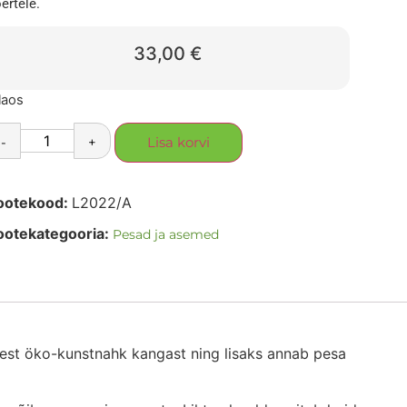
ertele.
33,00
€
laos
-
+
Lisa korvi
ootekood:
L2022/A
ootekategooria:
Pesad ja asemed
sest öko-kunstnahk kangast ning lisaks annab pesa