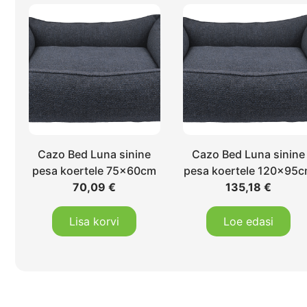
Cazo Bed Luna sinine
Cazo Bed Luna sinine
pesa koertele 75x60cm
pesa koertele 120x95
70,09
€
135,18
€
Lisa korvi
Loe edasi