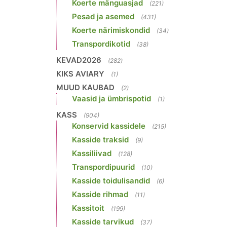
Koerte mänguasjad
(221)
Pesad ja asemed
(431)
Koerte närimiskondid
(34)
Transpordikotid
(38)
KEVAD2026
(282)
KIKS AVIARY
(1)
MUUD KAUBAD
(2)
Vaasid ja ümbrispotid
(1)
KASS
(904)
Konservid kassidele
(215)
Kasside traksid
(9)
Kassiliivad
(128)
Transpordipuurid
(10)
Kasside toidulisandid
(6)
Kasside rihmad
(11)
Kassitoit
(199)
Kasside tarvikud
(37)