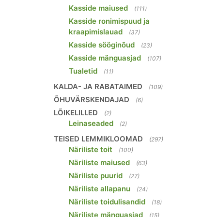
Kasside maiused
(111)
Kasside ronimispuud ja
kraapimislauad
(37)
Kasside sööginõud
(23)
Kasside mänguasjad
(107)
Tualetid
(11)
KALDA- JA RABATAIMED
(109)
ÕHUVÄRSKENDAJAD
(6)
LÕIKELILLED
(2)
Leinaseaded
(2)
TEISED LEMMIKLOOMAD
(297)
Näriliste toit
(100)
Näriliste maiused
(63)
Näriliste puurid
(27)
Näriliste allapanu
(24)
Näriliste toidulisandid
(18)
Näriliste mänguasjad
(15)