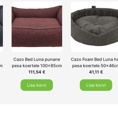
Cazo Bed Luna punane
Cazo Foam Bed Luna ha
cm
pesa koertele 100x85cm
pesa koertele 50x46c
111,54
€
41,11
€
Lisa korvi
Lisa korvi