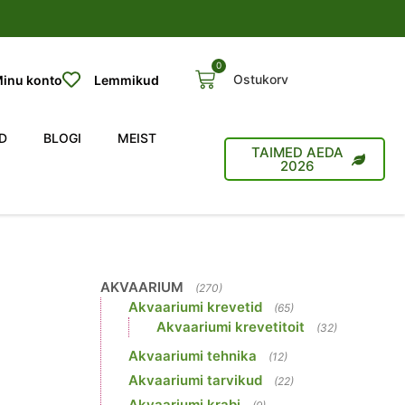
0
Ostukorv
inu konto
Lemmikud
D
BLOGI
MEIST
TAIMED AEDA
2026
AKVAARIUM
(270)
Akvaariumi krevetid
(65)
Akvaariumi krevetitoit
(32)
Akvaariumi tehnika
(12)
Akvaariumi tarvikud
(22)
Akvaariumi krabi