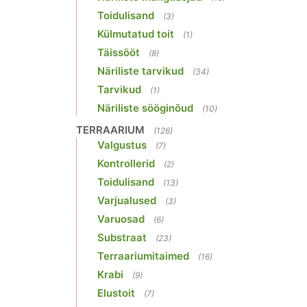
Toidulisand
(3)
Külmutatud toit
(1)
Täissööt
(8)
Näriliste tarvikud
(34)
Tarvikud
(1)
Näriliste sööginõud
(10)
TERRAARIUM
(126)
Valgustus
(7)
Kontrollerid
(2)
Toidulisand
(13)
Varjualused
(3)
Varuosad
(6)
Substraat
(23)
Terraariumitaimed
(16)
Krabi
(9)
Elustoit
(7)