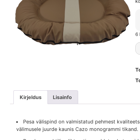
ko
6 
T
T
Kirjeldus
Lisainfo
Pesa välispind on valmistatud pehmest kvaliteet
välimusele juurde kaunis Cazo monogrammi tikand.