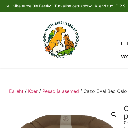
Kiire tarne üle Eesti
Turvaline ostukoht
Klienditugi E-P 9
LIL
VÕ
Esileht
/
Koer
/
Pesad ja asemed
/ Cazo Oval Bed Oslo
C
p
Ca