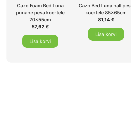
Cazo Foam Bed Luna
Cazo Bed Luna hall pe
punane pesa koertele
koertele 85x65cm
70x55cm
81,14
€
57,62
€
Lisa korvi
Lisa korvi