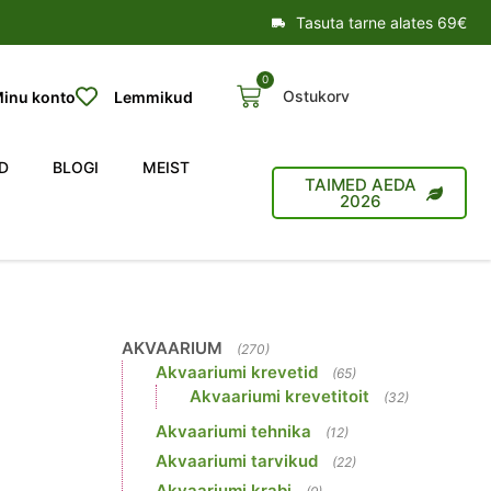
Tasuta tarne alates 69€
0
Ostukorv
inu konto
Lemmikud
D
BLOGI
MEIST
TAIMED AEDA
2026
AKVAARIUM
(270)
Akvaariumi krevetid
(65)
Akvaariumi krevetitoit
(32)
Akvaariumi tehnika
(12)
Akvaariumi tarvikud
(22)
Akvaariumi krabi