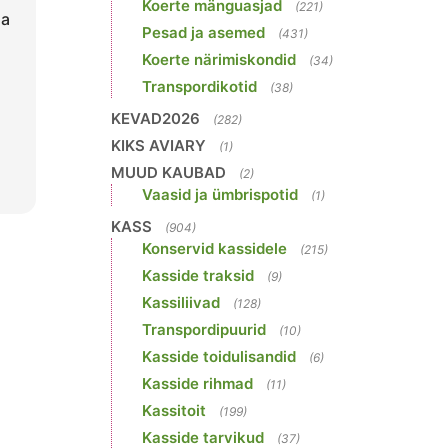
Koerte mänguasjad
(221)
sa
Pesad ja asemed
(431)
Koerte närimiskondid
(34)
Transpordikotid
(38)
KEVAD2026
(282)
KIKS AVIARY
(1)
MUUD KAUBAD
(2)
Vaasid ja ümbrispotid
(1)
KASS
(904)
Konservid kassidele
(215)
Kasside traksid
(9)
Kassiliivad
(128)
Transpordipuurid
(10)
Kasside toidulisandid
(6)
Kasside rihmad
(11)
Kassitoit
(199)
Kasside tarvikud
(37)