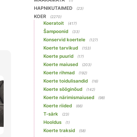
(1)
HAPNIKUTAIMED
(23)
KOER
(2270)
Koeratoit
(417)
Šampoonid
(33)
Konservid koertele
(127)
Koerte tarvikud
(153)
Koerte puurid
(17)
Koerte maiused
(203)
Koerte rihmad
(192)
Koerte toidulisandid
(16)
Koerte sööginõud
(142)
Koerte närimismaiused
(98)
Koerte riided
(66)
T-särk
(23)
Hooldus
(1)
Koerte traksid
(58)