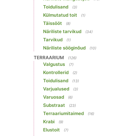
Toidulisand
(3)
Külmutatud toit
(1)
Täissööt
(8)
Näriliste tarvikud
(34)
Tarvikud
(1)
Näriliste sööginõud
(10)
TERRAARIUM
(126)
Valgustus
(7)
Kontrollerid
(2)
Toidulisand
(13)
Varjualused
(3)
Varuosad
(6)
Substraat
(23)
Terraariumitaimed
(16)
Krabi
(9)
Elustoit
(7)