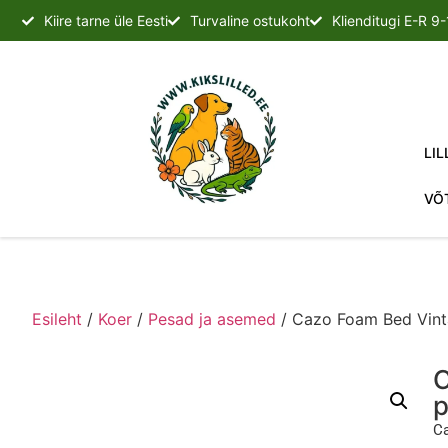
Kiire tarne üle Eesti
Turvaline ostukoht
Klienditugi E-R 9
LIL
VÕ
Esileht
/
Koer
/
Pesad ja asemed
/ Cazo Foam Bed Vinta
C
p
Ca