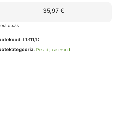
35,97
€
ost otsas
ootekood:
L1311/D
ootekategooria:
Pesad ja asemed