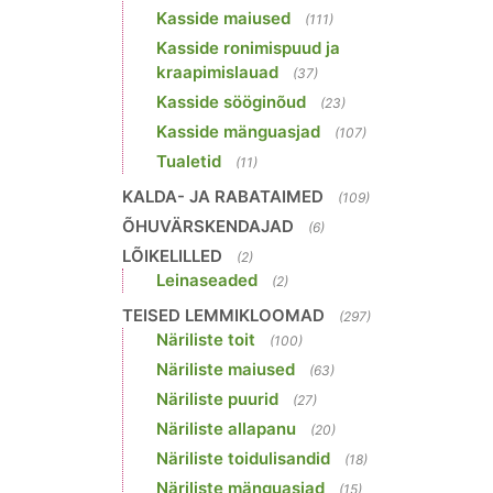
Kasside maiused
(111)
Kasside ronimispuud ja
kraapimislauad
(37)
Kasside sööginõud
(23)
Kasside mänguasjad
(107)
Tualetid
(11)
KALDA- JA RABATAIMED
(109)
ÕHUVÄRSKENDAJAD
(6)
LÕIKELILLED
(2)
Leinaseaded
(2)
TEISED LEMMIKLOOMAD
(297)
Näriliste toit
(100)
Näriliste maiused
(63)
Näriliste puurid
(27)
Näriliste allapanu
(20)
Näriliste toidulisandid
(18)
Näriliste mänguasjad
(15)