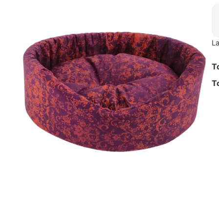
La
T
T