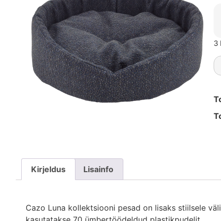
3 
T
T
Kirjeldus
Lisainfo
Cazo Luna kollektsiooni pesad on lisaks stiilsele v
kasutatakse 70 ümbertöödeldud plastikpudelit.