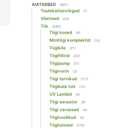
AIATARBED
(687)
Tuulekaitsevõrgud
(1)
Väetised
(24)
Tiik
(480)
Tiigi kosed
(8)
Minitiigi komplektid
(14)
Tiigikile
(21)
Tiigifiltrid
(34)
Tiigipump
(11)
Tiigivorm
(3)
Tiigi tarvikud
(111)
Tiigikala toit
(12)
UV Lambid
(4)
Tiigi aeraator
(8)
Tiigi varuosad
(4)
Tiigivoolikud
(4)
Tiigitaimed
(274)