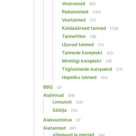
Vesiroosid
(52)
Rabataimed
(131)
Veetaimed
(11)
Kaldaäärsed taimed
(135)
Taimefilter
(18)
Ujuvad taimed
(11)
Taimede komplekt
(22)
Minitiigi komplekt
(19)
Tiigitaimede kuivpakid
(21)
Hapniku taimed
(35)
BBQ
(3)
Aialinnud
(49)
Linnutoit
(33)
Söötja
(13)
Aiakaunistus
(2)
Aiataimed
(97)
viljapuud ja marjad
(14)