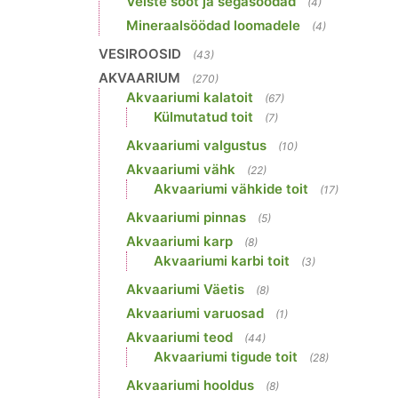
Veiste sööt ja segasöödad
(4)
Mineraalsöödad loomadele
(4)
VESIROOSID
(43)
AKVAARIUM
(270)
Akvaariumi kalatoit
(67)
Külmutatud toit
(7)
Akvaariumi valgustus
(10)
Akvaariumi vähk
(22)
Akvaariumi vähkide toit
(17)
Akvaariumi pinnas
(5)
Akvaariumi karp
(8)
Akvaariumi karbi toit
(3)
Akvaariumi Väetis
(8)
Akvaariumi varuosad
(1)
Akvaariumi teod
(44)
Akvaariumi tigude toit
(28)
Akvaariumi hooldus
(8)