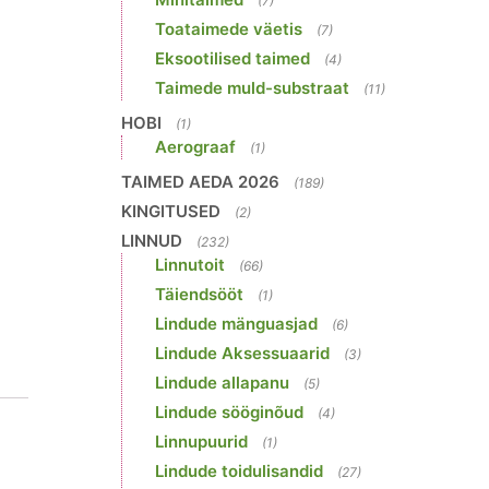
(7)
Toataimede väetis
(7)
Eksootilised taimed
(4)
Taimede muld-substraat
(11)
HOBI
(1)
Aerograaf
(1)
TAIMED AEDA 2026
(189)
KINGITUSED
(2)
LINNUD
(232)
Linnutoit
(66)
Täiendsööt
(1)
Lindude mänguasjad
(6)
Lindude Aksessuaarid
(3)
Lindude allapanu
(5)
Lindude sööginõud
(4)
Linnupuurid
(1)
Lindude toidulisandid
(27)