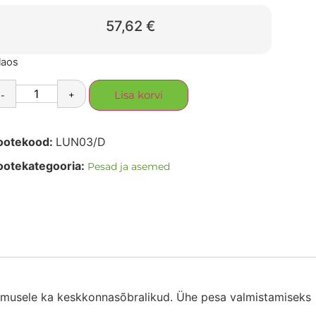
57,62
€
laos
-
+
Lisa korvi
ootekood:
LUN03/D
ootekategooria:
Pesad ja asemed
älimusele ka keskkonnasõbralikud. Ühe pesa valmistamiseks