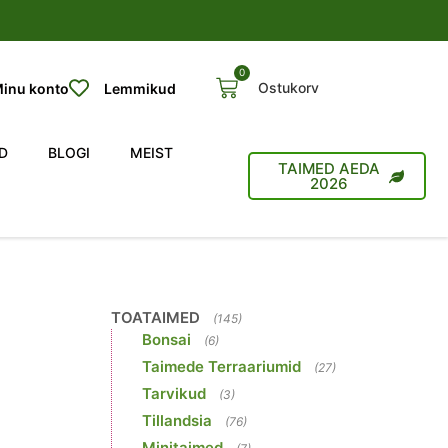
0
Ostukorv
inu konto
Lemmikud
D
BLOGI
MEIST
TAIMED AEDA
2026
TOATAIMED
(145)
Bonsai
(6)
Taimede Terraariumid
(27)
Tarvikud
(3)
Tillandsia
(76)
Minitaimed