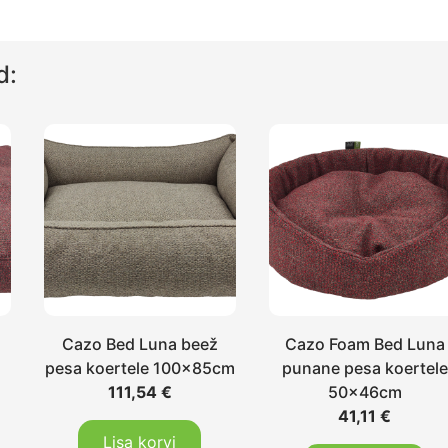
d:
Cazo Bed Luna beež
Cazo Foam Bed Luna
pesa koertele 100x85cm
punane pesa koertele
111,54
€
50x46cm
41,11
€
Lisa korvi