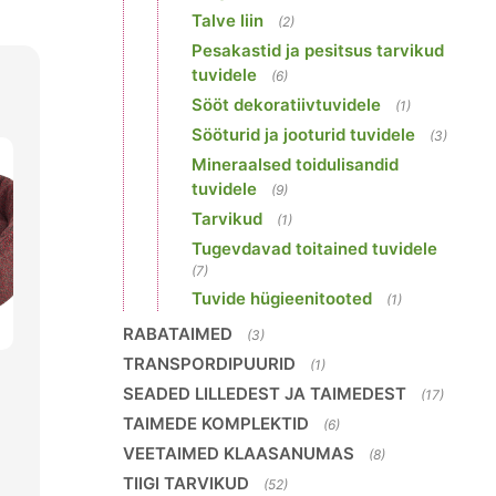
Talve liin
(2)
Pesakastid ja pesitsus tarvikud
tuvidele
(6)
Sööt dekoratiivtuvidele
(1)
Sööturid ja jooturid tuvidele
(3)
Mineraalsed toidulisandid
tuvidele
(9)
Tarvikud
(1)
Tugevdavad toitained tuvidele
(7)
Tuvide hügieenitooted
(1)
RABATAIMED
(3)
TRANSPORDIPUURID
(1)
SEADED LILLEDEST JA TAIMEDEST
(17)
TAIMEDE KOMPLEKTID
(6)
VEETAIMED KLAASANUMAS
(8)
TIIGI TARVIKUD
(52)