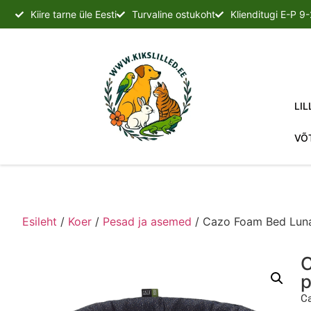
Kiire tarne üle Eesti
Turvaline ostukoht
Klienditugi E-P 9
LIL
VÕ
Esileht
/
Koer
/
Pesad ja asemed
/ Cazo Foam Bed Luna
C
p
Ca