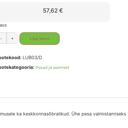
57,62
€
laos
-
+
Lisa korvi
ootekood:
LUB03/D
ootekategooria:
Pesad ja asemed
älimusele ka keskkonnasõbralikud. Ühe pesa valmistamiseks