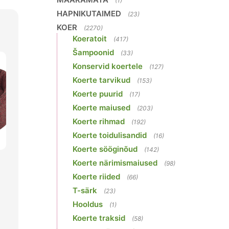
(1)
HAPNIKUTAIMED
(23)
KOER
(2270)
Koeratoit
(417)
Šampoonid
(33)
Konservid koertele
(127)
Koerte tarvikud
(153)
Koerte puurid
(17)
Koerte maiused
(203)
Koerte rihmad
(192)
Koerte toidulisandid
(16)
Koerte sööginõud
(142)
Koerte närimismaiused
(98)
Koerte riided
(66)
T-särk
(23)
Hooldus
(1)
Koerte traksid
(58)