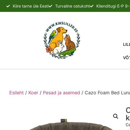
Kiire tarne üle Eesti
Turvaline ostukoht
Klienditugi E-P 9
LIL
VÕ
Esileht
/
Koer
/
Pesad ja asemed
/ Cazo Foam Bed Lun
C
k
Ca