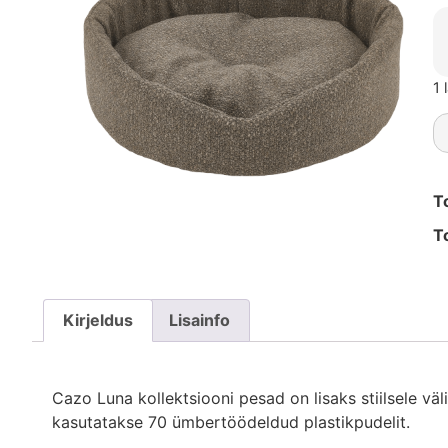
1 
T
T
Kirjeldus
Lisainfo
Cazo Luna kollektsiooni pesad on lisaks stiilsele v
kasutatakse 70 ümbertöödeldud plastikpudelit.