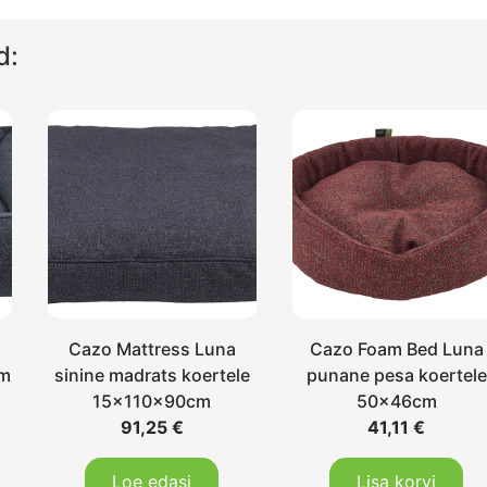
d:
Cazo Mattress Luna
Cazo Foam Bed Luna
cm
sinine madrats koertele
punane pesa koertele
15x110x90cm
50x46cm
91,25
€
41,11
€
Loe edasi
Lisa korvi