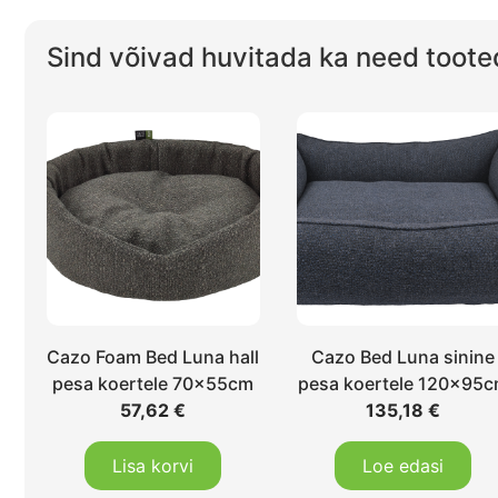
Sind võivad huvitada ka need toote
Cazo Foam Bed Luna hall
Cazo Bed Luna sinine
pesa koertele 70x55cm
pesa koertele 120x95
57,62
€
135,18
€
Lisa korvi
Loe edasi