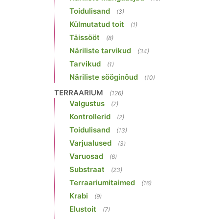
Toidulisand
(3)
Külmutatud toit
(1)
Täissööt
(8)
Näriliste tarvikud
(34)
Tarvikud
(1)
Näriliste sööginõud
(10)
TERRAARIUM
(126)
Valgustus
(7)
Kontrollerid
(2)
Toidulisand
(13)
Varjualused
(3)
Varuosad
(6)
Substraat
(23)
Terraariumitaimed
(16)
Krabi
(9)
Elustoit
(7)