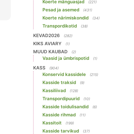
Koerte mänguasjad
(221)
Pesad ja asemed
(431)
Koerte närimiskondid
(34)
Transpordikotid
(38)
KEVAD2026
(282)
KIKS AVIARY
(1)
MUUD KAUBAD
(2)
Vaasid ja ümbrispotid
(1)
KASS
(904)
Konservid kassidele
(215)
Kasside traksid
(9)
Kassiliivad
(128)
Transpordipuurid
(10)
Kasside toidulisandid
(6)
Kasside rihmad
(11)
Kassitoit
(199)
Kasside tarvikud
(37)