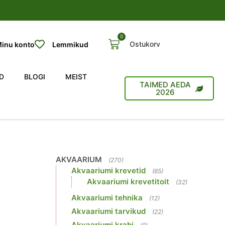
0
Ostukorv
inu konto
Lemmikud
D
BLOGI
MEIST
TAIMED AEDA
2026
AKVAARIUM
(270)
Akvaariumi krevetid
(65)
Akvaariumi krevetitoit
(32)
Akvaariumi tehnika
(12)
Akvaariumi tarvikud
(22)
Akvaariumi krabi