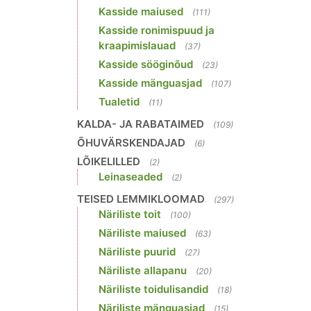
Kasside maiused
(111)
Kasside ronimispuud ja
kraapimislauad
(37)
Kasside sööginõud
(23)
Kasside mänguasjad
(107)
Tualetid
(11)
KALDA- JA RABATAIMED
(109)
ÕHUVÄRSKENDAJAD
(6)
LÕIKELILLED
(2)
Leinaseaded
(2)
TEISED LEMMIKLOOMAD
(297)
Näriliste toit
(100)
Näriliste maiused
(63)
Näriliste puurid
(27)
Näriliste allapanu
(20)
Näriliste toidulisandid
(18)
Näriliste mänguasjad
(15)