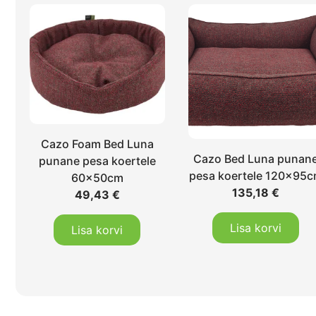
Cazo Foam Bed Luna
Cazo Bed Luna punan
punane pesa koertele
pesa koertele 120x95
60x50cm
135,18
€
49,43
€
Lisa korvi
Lisa korvi