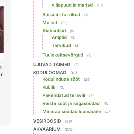
viljapuud ja marjad
(14)
Basseini tarvikud
(1)
Mullad
(29)
Aiakaubad
(6)
Amplid
(3)
Tarvikud
(3)
Tuulekaitsevõrgud
(1)
UJUVAD TAIMED
(7)
e
KODULOOMAD
(41)
cm
Kodulindude sööt
(24)
Küülik
(3)
Pakendatud teravili
(7)
Veiste sööt ja segasöödad
(4)
Mineraalsöödad loomadele
(4)
VESIROOSID
(43)
AKVAARIUM
(270)