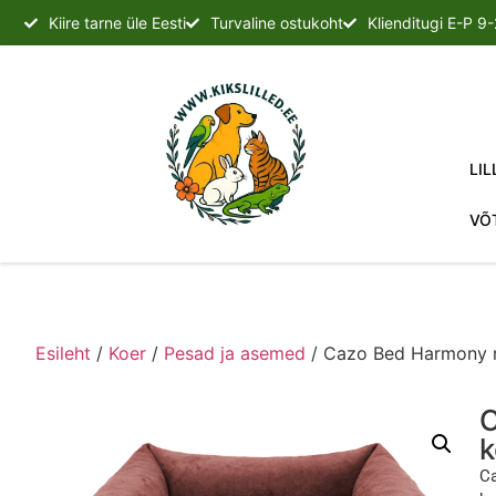
Kiire tarne üle Eesti
Turvaline ostukoht
Klienditugi E-P 9
LIL
VÕ
Esileht
/
Koer
/
Pesad ja asemed
/ Cazo Bed Harmony 
C
k
Ca