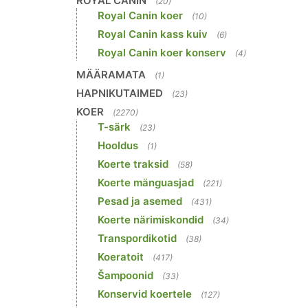
ROYAL CANIN
(20)
Royal Canin koer
(10)
Royal Canin kass kuiv
(6)
Royal Canin koer konserv
(4)
MÄÄRAMATA
(1)
HAPNIKUTAIMED
(23)
KOER
(2270)
T-särk
(23)
Hooldus
(1)
Koerte traksid
(58)
Koerte mänguasjad
(221)
Pesad ja asemed
(431)
Koerte närimiskondid
(34)
Transpordikotid
(38)
Koeratoit
(417)
Šampoonid
(33)
Konservid koertele
(127)