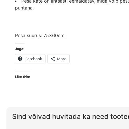
Pesa kate on lihtsasti eemaldatav, mida võib pe
puhtana.
Pesa suurus: 75x60cm.
Jaga:
Facebook
More
Like this:
Sind võivad huvitada ka need toote