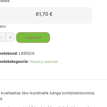
ertele.
61,70
€
laos
-
+
Lisa korvi
ootekood:
L6900/A
ootekategooria:
Pesad ja asemed
a kvaliteetse öko-kunstnahk kanga kombinatsioonina.
d.