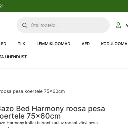
-21
M
LED
TIIK
LEMMIKLOOMAD
AED
KODULOOMA
TA ÜHENDUST
roosa pesa koertele 75x60cm
azo Bed Harmony roosa pesa
oertele 75x60cm
zo Harmony kollektsiooni kuuluv roosat värvi pesa