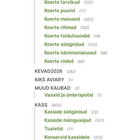
Koerte tarvikud
(153)
Koerte puurid
(17)
Koerte maiused
(203)
Koerte rihmad
(192)
Koerte toidulisandid
(16)
Koerte sööginõud
(142)
Koerte närimismaiused
(98)
Koerte riided
(66)
KEVAD2026
(282)
KIKS AVIARY
(1)
MUUD KAUBAD
(2)
Vaasid ja ümbrispotid
(1)
KASS
(904)
Kasside sööginõud
(23)
Kasside mänguasjad
(107)
Tualetid
(11)
Konservid kassidele
(215)