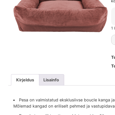
ko
1 
T
T
Kirjeldus
Lisainfo
Pesa on valmistatud eksklusiivse boucle kanga j
Mõlemad kangad on eriliselt pehmed ja vastupidava