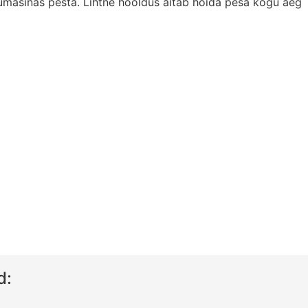
sumasinas pesta. Lihtne hooldus aitab hoida pesa kogu aeg
d: