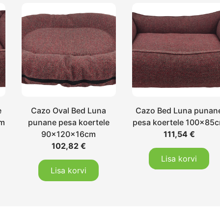
e
Cazo Oval Bed Luna
Cazo Bed Luna punan
cm
punane pesa koertele
pesa koertele 100x85
90x120x16cm
111,54
€
102,82
€
Lisa korvi
Lisa korvi