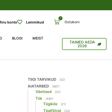
0
Ostukorv
inu konto
Lemmikud
D
BLOGI
MEIST
TAIMED AEDA
2026
TIIGI TARVIKUD
(52)
AIATARBED
(687)
Väetised
(24)
Tiik
(480)
Tiigikile
(21)
Tiigifiltrid
(34)