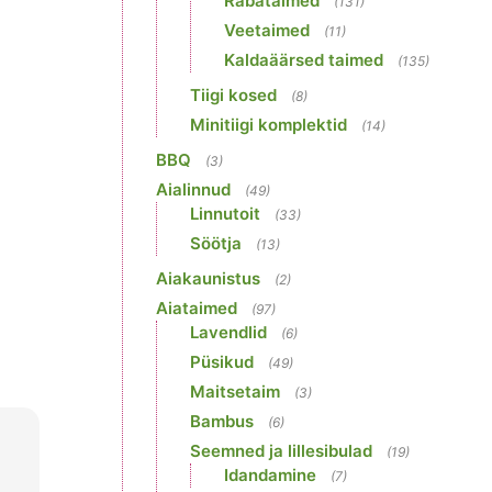
Rabataimed
(131)
Veetaimed
(11)
Kaldaäärsed taimed
(135)
Tiigi kosed
(8)
Minitiigi komplektid
(14)
BBQ
(3)
Aialinnud
(49)
Linnutoit
(33)
Söötja
(13)
Aiakaunistus
(2)
Aiataimed
(97)
Lavendlid
(6)
Püsikud
(49)
Maitsetaim
(3)
Bambus
(6)
Seemned ja lillesibulad
(19)
Idandamine
(7)