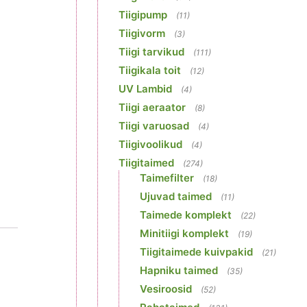
Tiigipump
(11)
Tiigivorm
(3)
Tiigi tarvikud
(111)
Tiigikala toit
(12)
UV Lambid
(4)
Tiigi aeraator
(8)
Tiigi varuosad
(4)
Tiigivoolikud
(4)
Tiigitaimed
(274)
Taimefilter
(18)
Ujuvad taimed
(11)
Taimede komplekt
(22)
Minitiigi komplekt
(19)
Tiigitaimede kuivpakid
(21)
Hapniku taimed
(35)
Vesiroosid
(52)