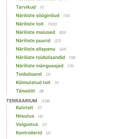
Tarvikud
(1)
Näriliste sööginõud
(10)
Näriliste toit
(100)
Näriliste maiused
(63)
Näriliste puurid
(27)
Näriliste allapanu
(24)
Näriliste toidulisandid
(18)
Näriliste mänguasjad
(15)
Toidulisand
(3)
Külmutatud toit
(1)
Täissööt
(8)
TERRAARIUM
(126)
Kuivtoit
(7)
Niisutus
(4)
Valgustus
(7)
Kontrollerid
(2)