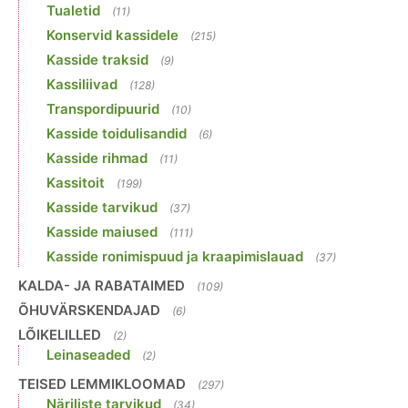
Tualetid
(11)
Konservid kassidele
(215)
Kasside traksid
(9)
Kassiliivad
(128)
Transpordipuurid
(10)
Kasside toidulisandid
(6)
Kasside rihmad
(11)
Kassitoit
(199)
Kasside tarvikud
(37)
Kasside maiused
(111)
Kasside ronimispuud ja kraapimislauad
(37)
KALDA- JA RABATAIMED
(109)
ÕHUVÄRSKENDAJAD
(6)
LÕIKELILLED
(2)
Leinaseaded
(2)
TEISED LEMMIKLOOMAD
(297)
Näriliste tarvikud
(34)