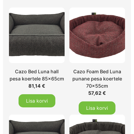
Cazo Bed Luna hall
Cazo Foam Bed Luna
pesa koertele 85x65cm
punane pesa koertele
81,14
€
70x55cm
57,62
€
Lisa korvi
Lisa korvi