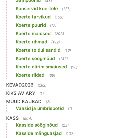
Šampoonid
(33)
Konservid koertele
(127)
Koerte tarvikud
(153)
Koerte puurid
(17)
Koerte maiused
(203)
Koerte rihmad
(192)
Koerte toidulisandid
(16)
Koerte sööginõud
(142)
Koerte närimismaiused
(98)
Koerte riided
(66)
KEVAD2026
(282)
KIKS AVIARY
(1)
MUUD KAUBAD
(2)
Vaasid ja ümbrispotid
(1)
KASS
(904)
Kasside sööginõud
(23)
Kasside mänguasjad
(107)