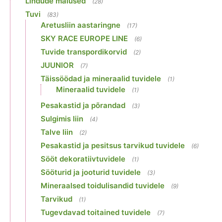
Lindude maiused
(28)
Tuvi
(83)
Aretusliin aastaringne
(17)
SKY RACE EUROPE LINE
(6)
Tuvide transpordikorvid
(2)
JUUNIOR
(7)
Täissöödad ja mineraalid tuvidele
(1)
Mineraalid tuvidele
(1)
Pesakastid ja põrandad
(3)
Sulgimis liin
(4)
Talve liin
(2)
Pesakastid ja pesitsus tarvikud tuvidele
(6)
Sööt dekoratiivtuvidele
(1)
Sööturid ja jooturid tuvidele
(3)
Mineraalsed toidulisandid tuvidele
(9)
Tarvikud
(1)
Tugevdavad toitained tuvidele
(7)