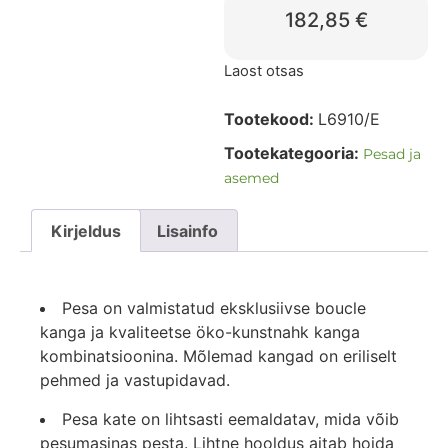
182,85
€
Laost otsas
Tootekood:
L6910/E
Tootekategooria:
Pesad ja
asemed
Kirjeldus
Lisainfo
Pesa on valmistatud eksklusiivse boucle
kanga ja kvaliteetse öko-kunstnahk kanga
kombinatsioonina. Mõlemad kangad on eriliselt
pehmed ja vastupidavad.
Pesa kate on lihtsasti eemaldatav, mida võib
pesumasinas pesta. Lihtne hooldus aitab hoida