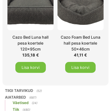
Cazo Bed Luna hall
Cazo Foam Bed Luna
pesa koertele
hall pesa koertele
120x95cm
50x46cm
135,18
€
41,11
€
Lisa korvi
Lisa korvi
TIIGI TARVIKUD
(52)
AIATARBED
(687)
Väetised
(24)
Tiik
(480)