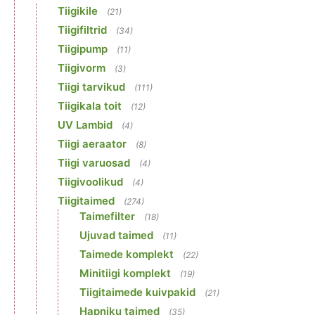
Tiigikile
(21)
Tiigifiltrid
(34)
Tiigipump
(11)
Tiigivorm
(3)
Tiigi tarvikud
(111)
Tiigikala toit
(12)
UV Lambid
(4)
Tiigi aeraator
(8)
Tiigi varuosad
(4)
Tiigivoolikud
(4)
Tiigitaimed
(274)
Taimefilter
(18)
Ujuvad taimed
(11)
Taimede komplekt
(22)
Minitiigi komplekt
(19)
Tiigitaimede kuivpakid
(21)
Hapniku taimed
(35)