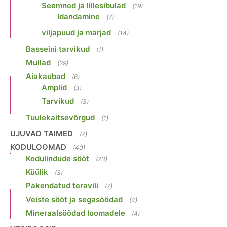
Seemned ja lillesibulad
(19)
Idandamine
(7)
viljapuud ja marjad
(14)
Basseini tarvikud
(1)
Mullad
(29)
Aiakaubad
(6)
Amplid
(3)
Tarvikud
(3)
Tuulekaitsevõrgud
(1)
UJUVAD TAIMED
(7)
KODULOOMAD
(40)
Kodulindude sööt
(23)
Küülik
(3)
Pakendatud teravili
(7)
Veiste sööt ja segasöödad
(4)
Mineraalsöödad loomadele
(4)