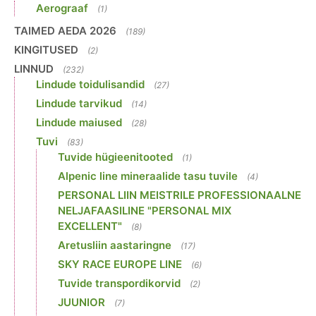
Aerograaf
(1)
TAIMED AEDA 2026
(189)
KINGITUSED
(2)
LINNUD
(232)
Lindude toidulisandid
(27)
Lindude tarvikud
(14)
Lindude maiused
(28)
Tuvi
(83)
Tuvide hügieenitooted
(1)
Alpenic line mineraalide tasu tuvile
(4)
PERSONAL LIIN MEISTRILE PROFESSIONAALNE
NELJAFAASILINE "PERSONAL MIX
EXCELLENT"
(8)
Aretusliin aastaringne
(17)
SKY RACE EUROPE LINE
(6)
Tuvide transpordikorvid
(2)
JUUNIOR
(7)