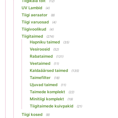
Tiigikala toit
(12)
UV Lambid
(4)
Tiigi aeraator
(8)
Tiigi varuosad
(4)
Tiigivoolikud
(4)
Tiigitaimed
(274)
Hapniku taimed
(35)
Vesiroosid
(52)
Rabataimed
(131)
Veetaimed
(11)
Kaldaäärsed taimed
(135)
Taimefilter
(18)
Ujuvad taimed
(11)
Taimede komplekt
(22)
Minitiigi komplekt
(19)
Tiigitaimede kuivpakid
(21)
Tiigi kosed
(8)