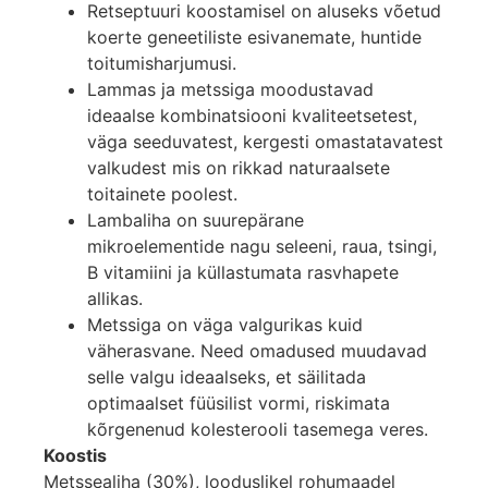
Retseptuuri koostamisel on aluseks võetud
koerte geneetiliste esivanemate, huntide
toitumisharjumusi.
Lammas ja metssiga moodustavad
ideaalse kombinatsiooni kvaliteetsetest,
väga seeduvatest, kergesti omastatavatest
valkudest mis on rikkad naturaalsete
toitainete poolest.
Lambaliha on suurepärane
mikroelementide nagu seleeni, raua, tsingi,
B vitamiini ja küllastumata rasvhapete
allikas.
Metssiga on väga valgurikas kuid
väherasvane. Need omadused muudavad
selle valgu ideaalseks, et säilitada
optimaalset füüsilist vormi, riskimata
kõrgenenud kolesterooli tasemega veres.
Koostis
Metssealiha (30%), looduslikel rohumaadel