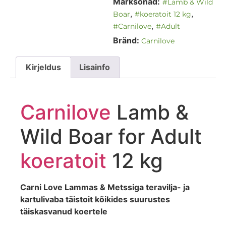
Märksõnad:
#Lamb & Wild
,
,
Boar
#koeratoit 12 kg
,
#Carnilove
#Adult
Bränd:
Carnilove
Kirjeldus
Lisainfo
Carnilove
Lamb &
Wild Boar for Adult
koeratoit
12 kg
Carni Love Lammas & Metssiga teravilja- ja
kartulivaba täistoit kõikides suurustes
täiskasvanud koertele