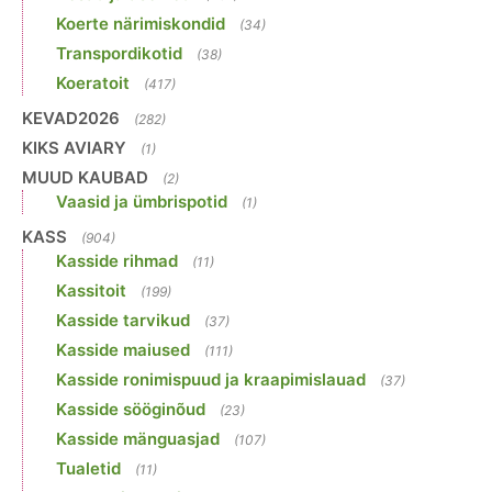
Koerte närimiskondid
(34)
Transpordikotid
(38)
Koeratoit
(417)
KEVAD2026
(282)
KIKS AVIARY
(1)
MUUD KAUBAD
(2)
Vaasid ja ümbrispotid
(1)
KASS
(904)
Kasside rihmad
(11)
Kassitoit
(199)
Kasside tarvikud
(37)
Kasside maiused
(111)
Kasside ronimispuud ja kraapimislauad
(37)
Kasside sööginõud
(23)
Kasside mänguasjad
(107)
Tualetid
(11)