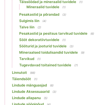
Täissöödad ja mineraalid tuvidele
(1)
Mineraalid tuvidele
(1)
Pesakastid ja põrandad
(3)
Sulgimis liin
(4)
Talve liin
(2)
Pesakastid ja pesitsus tarvikud tuvidele
(6)
Sööt dekoratiivtuvidele
(1)
Sööturid ja jooturid tuvidele
(3)
Mineraalsed toidulisandid tuvidele
(9)
Tarvikud
(1)
Tugevdavad toitained tuvidele
(7)
Linnutoit
(66)
Täiendsööt
(1)
Lindude mänguasjad
(6)
Lindude Aksessuaarid
(3)
Lindude allapanu
(5)
Lindude sööginõud
(4)