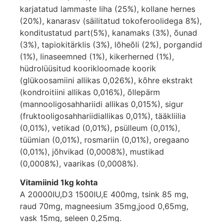
karjatatud lammaste liha (25%), kollane hernes
(20%), kanarasv (säilitatud tokoferoolidega 8%),
konditustatud part(5%), kanamaks (3%), õunad
(3%), tapiokitärklis (3%), lõheõli (2%), porgandid
(1%), linaseemned (1%), kikerherned (1%),
hüdrolüüsitud koorikloomade koorik
(glükoosamiini allikas 0,026%), kõhre ekstrakt
(kondroitiini allikas 0,016%), õllepärm
(mannooligosahhariidi allikas 0,015%), sigur
(fruktooligosahhariidiallikas 0,01%), tääkliilia
(0,01%), vetikad (0,01%), psülleum (0,01%),
tüümian (0,01%), rosmariin (0,01%), oregaano
(0,01%), jõhvikad (0,0008%), mustikad
(0,0008%), vaarikas (0,0008%).
Vitamiinid 1kg kohta
A 20000IU,D3 1500IU,E 400mg, tsink 85 mg,
raud 70mg, magneesium 35mg,jood 0,65mg,
vask 15mg, seleen 0,25mg.