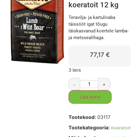
koeratoit 12 kg
Teravilja- ja kartulivaba
täissööt igat tõugu
täiskasvanud koertele lamba-
ja metssealihaga.
77,17
€
3 laos
-
+
Lisa korvi
Tootekood:
03117
Tootekategooria:
Koeratoit