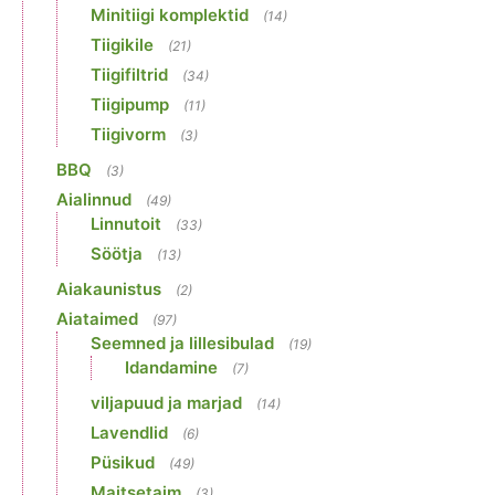
Minitiigi komplektid
(14)
Tiigikile
(21)
Tiigifiltrid
(34)
Tiigipump
(11)
Tiigivorm
(3)
BBQ
(3)
Aialinnud
(49)
Linnutoit
(33)
Söötja
(13)
Aiakaunistus
(2)
Aiataimed
(97)
Seemned ja lillesibulad
(19)
Idandamine
(7)
viljapuud ja marjad
(14)
Lavendlid
(6)
Püsikud
(49)
Maitsetaim
(3)