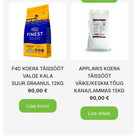
F4D KOERA TÄISSÖÖT
APPLAWS KOERA
VALGE KALA
TÄISSÖÖT
SUUR.GRAANUL 12KG
VÄIKE/KESKM.TÕUG
90,00
€
KANA/LAMMAS 15KG
90,00
€
Lisa korvi
Loe edasi