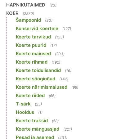
HAPNIKUTAIMED
(23)
KOER
(2270)
Šampoonid
(33)
Konservid koertele
(127)
Koerte tarvikud
(153)
Koerte puurid
(17)
Koerte maiused
(203)
Koerte rihmad
(192)
Koerte toidulisandid
(16)
Koerte sööginõud
(142)
Koerte närimismaiused
(98)
Koerte riided
(66)
T-särk
(23)
Hooldus
(1)
Koerte traksid
(58)
Koerte mänguasjad
(221)
Pesad ja asemed
(431)