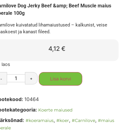
arnilove Dog Jerky Beef &amp; Beef Muscle maius
oerale 100g
rnilove kuivatatud lihamaiustused – kalkunist, veise
haskoest ja kanast fileed.
4,12
€
 laos
-
+
Lisa korvi
ootekood:
10464
ootekategooria:
Koerte maiused
ärksõnad:
,
,
,
#koeramaius
#koer
#Carnilove
#maius
erale