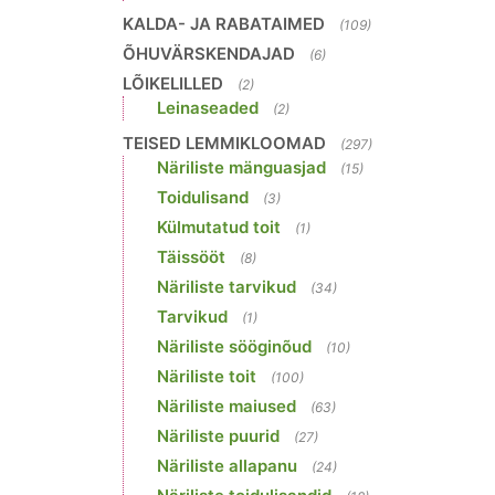
KALDA- JA RABATAIMED
(109)
ÕHUVÄRSKENDAJAD
(6)
LÕIKELILLED
(2)
Leinaseaded
(2)
TEISED LEMMIKLOOMAD
(297)
Näriliste mänguasjad
(15)
Toidulisand
(3)
Külmutatud toit
(1)
Täissööt
(8)
Näriliste tarvikud
(34)
Tarvikud
(1)
Näriliste sööginõud
(10)
Näriliste toit
(100)
Näriliste maiused
(63)
Näriliste puurid
(27)
Näriliste allapanu
(24)