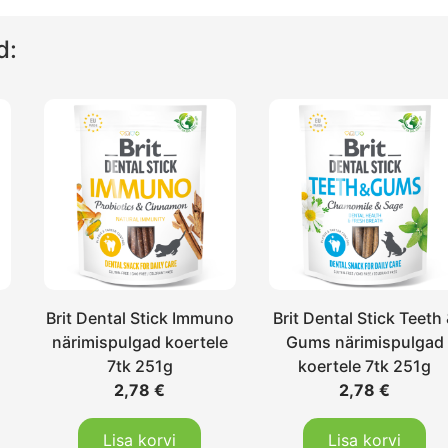
d:
Brit Dental Stick Immuno
Brit Dental Stick Teeth
närimispulgad koertele
Gums närimispulgad
7tk 251g
koertele 7tk 251g
2,78
€
2,78
€
Lisa korvi
Lisa korvi