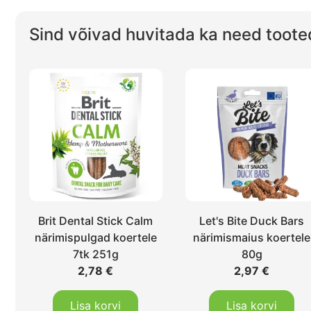
Sind võivad huvitada ka need toote
Brit Dental Stick Calm
Let's Bite Duck Bars
närimispulgad koertele
närimismaius koertele
7tk 251g
80g
2,78
€
2,97
€
Lisa korvi
Lisa korvi