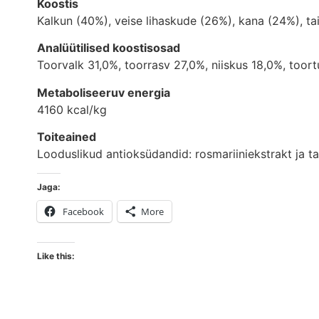
Koostis
Kalkun (40%), veise lihaskude (26%), kana (24%), tai
Analüütilised koostisosad
Toorvalk 31,0%, toorrasv 27,0%, niiskus 18,0%, toor
Metaboliseeruv energia
4160 kcal/kg
Toiteained
Looduslikud antioksüdandid: rosmariiniekstrakt ja ta
Jaga:
Facebook
More
Like this: