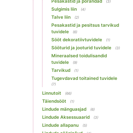
Pesakastid ja põrandad
(3)
Sulgimis liin
(4)
Talve liin
(2)
Pesakastid ja pesitsus tarvikud
tuvidele
(6)
Sööt dekoratiivtuvidele
(1)
Sööturid ja jooturid tuvidele
(3)
Mineraalsed toidulisandid
tuvidele
(9)
Tarvikud
(1)
Tugevdavad toitained tuvidele
(7)
Linnutoit
(66)
Täiendsööt
(1)
Lindude mänguasjad
(6)
Lindude Aksessuaarid
(3)
Lindude allapanu
(5)