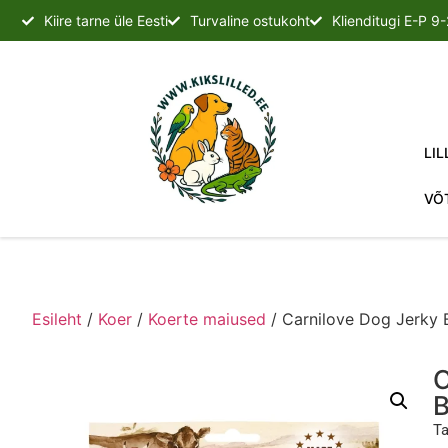
Kiire tarne üle Eesti
Turvaline ostukoht
Klienditugi E-P 9
LIL
VÕ
Esileht
/
Koer
/
Koerte maiused
/ Carnilove Dog Jerky 
C
B
Ta