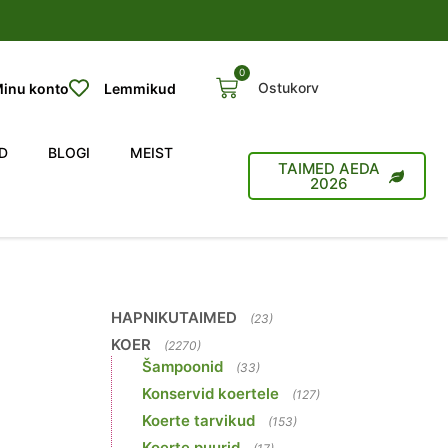
0
Ostukorv
inu konto
Lemmikud
D
BLOGI
MEIST
TAIMED AEDA
2026
HAPNIKUTAIMED
(23)
KOER
(2270)
Šampoonid
(33)
Konservid koertele
(127)
Koerte tarvikud
(153)
Koerte puurid