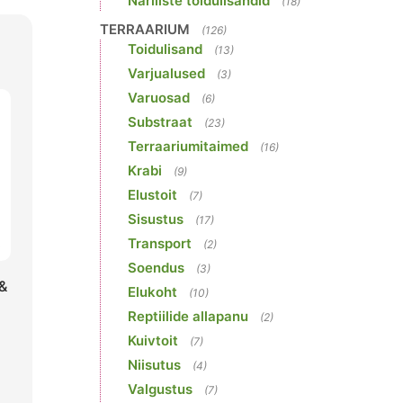
Näriliste toidulisandid
(18)
TERRAARIUM
(126)
Toidulisand
(13)
Varjualused
(3)
Varuosad
(6)
Substraat
(23)
Terraariumitaimed
(16)
Krabi
(9)
Elustoit
(7)
Sisustus
(17)
Transport
(2)
Soendus
(3)
 &
Elukoht
(10)
Reptiilide allapanu
(2)
Kuivtoit
(7)
Niisutus
(4)
Valgustus
(7)