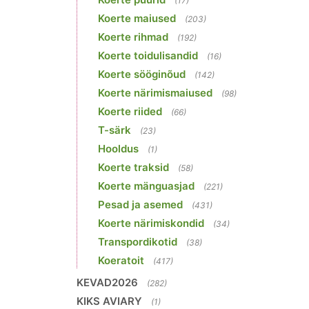
(17)
Koerte maiused
(203)
Koerte rihmad
(192)
Koerte toidulisandid
(16)
Koerte sööginõud
(142)
Koerte närimismaiused
(98)
Koerte riided
(66)
T-särk
(23)
Hooldus
(1)
Koerte traksid
(58)
Koerte mänguasjad
(221)
Pesad ja asemed
(431)
Koerte närimiskondid
(34)
Transpordikotid
(38)
Koeratoit
(417)
KEVAD2026
(282)
KIKS AVIARY
(1)