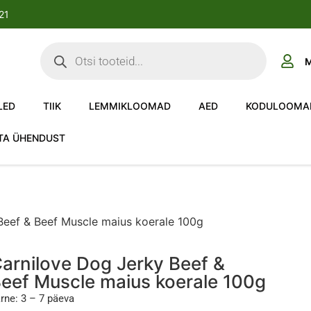
-21
M
LED
TIIK
LEMMIKLOOMAD
AED
KODULOOMA
TA ÜHENDUST
Beef & Beef Muscle maius koerale 100g
arnilove Dog Jerky Beef &
eef Muscle maius koerale 100g
rne: 3 – 7 päeva