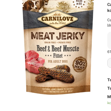
C
k
Ca
li
61
T
T
M
ko