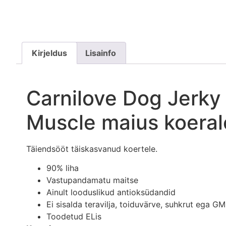
Kirjeldus
Lisainfo
Carnilove Dog Jerky
Muscle maius koeral
Täiendsööt täiskasvanud koertele.
90% liha
Vastupandamatu maitse
Ainult looduslikud antioksüdandid
Ei sisalda teravilja, toiduvärve, suhkrut ega G
Toodetud ELis