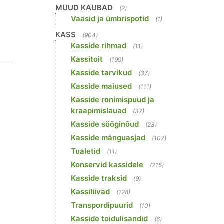
MUUD KAUBAD
(2)
Vaasid ja ümbrispotid
(1)
KASS
(904)
Kasside rihmad
(11)
Kassitoit
(199)
Kasside tarvikud
(37)
Kasside maiused
(111)
Kasside ronimispuud ja
kraapimislauad
(37)
Kasside sööginõud
(23)
Kasside mänguasjad
(107)
Tualetid
(11)
Konservid kassidele
(215)
Kasside traksid
(9)
Kassiliivad
(128)
Transpordipuurid
(10)
Kasside toidulisandid
(6)