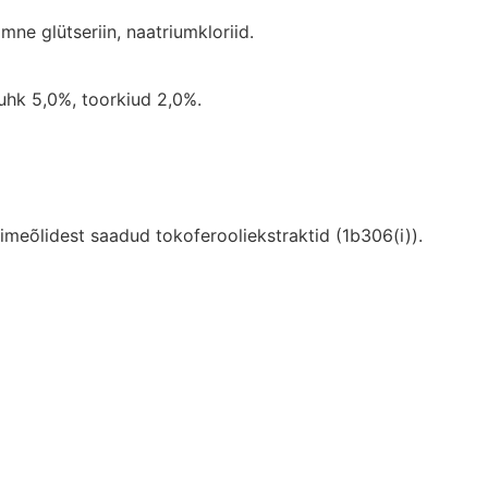
mne glütseriin, naatriumkloriid.
tuhk 5,0%, toorkiud 2,0%.
imeõlidest saadud tokoferooliekstraktid (1b306(i)).