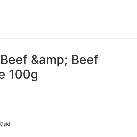
 Beef &amp; Beef
e 100g
MOsid