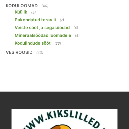
KODULOOMAD
(40)
Küülik
(3)
Pakendatud teravili
(7)
Veiste sööt ja segasöödad
(4)
Mineraalsöödad loomadele
(4)
Kodulindude sööt
(23)
VESIROOSID
(43)