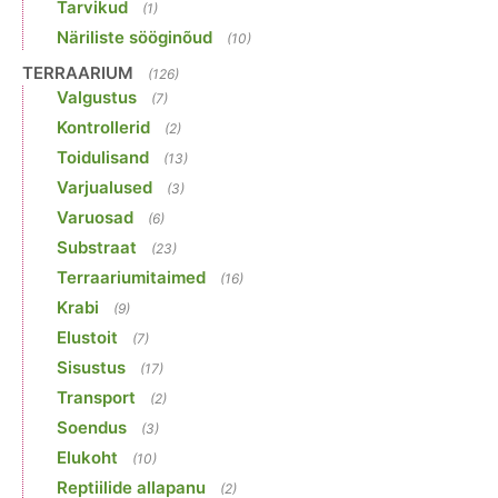
Tarvikud
(1)
Näriliste sööginõud
(10)
TERRAARIUM
(126)
Valgustus
(7)
Kontrollerid
(2)
Toidulisand
(13)
Varjualused
(3)
Varuosad
(6)
Substraat
(23)
Terraariumitaimed
(16)
Krabi
(9)
Elustoit
(7)
Sisustus
(17)
Transport
(2)
Soendus
(3)
Elukoht
(10)
Reptiilide allapanu
(2)