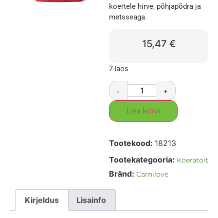
koertele hirve, põhjapõdra ja
metsseaga.
15,47
€
7 laos
-
+
Lisa korvi
Tootekood:
18213
Tootekategooria:
Koeratoit
Bränd:
Carnilove
Kirjeldus
Lisainfo