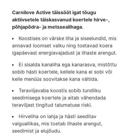
Carnilove Active täissööt igat tõugu
aktiivsetele täiskasvanud koertele hirve-,
põhjapõdra- ja metssealihaga.
Koostises on värske liha ja siseelundid, mis
annavad loomset valku ning toetavad koera
igapäevast energiavajadust ja lihaste arengut.
Ei sisalda kanaliha ega kanarasva, mistõttu
sobib hästi koertele, kellele kana ei sobi või
kelle menüüs soovitakse kana vältida.
Teraviljavaba koostis sobib tundliku
seedimisega koertele ja aitab vähendada
teraviljast tingitud talumatuse riski.
Hirveliha on lahja ja hästi seeditav
valguallikas, mis toetab lihaste arengut,
seedimist ja elujõudu.