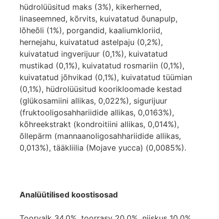
hüdrolüüsitud maks (3%), kikerherned,
linaseemned, kõrvits, kuivatatud õunapulp,
lõheõli (1%), porgandid, kaaliumkloriid,
hernejahu, kuivatatud astelpaju (0,2%),
kuivatatud ingverijuur (0,1%), kuivatatud
mustikad (0,1%), kuivatatud rosmariin (0,1%),
kuivatatud jõhvikad (0,1%), kuivatatud tüümian
(0,1%), hüdrolüüsitud koorikloomade kestad
(glükosamiini allikas, 0,022%), sigurijuur
(fruktooligosahhariidide allikas, 0,0163%),
kõhreekstrakt (kondroitiini allikas, 0,014%),
õllepärm (mannaanoligosahhariidide allikas,
0,013%), tääkliilia (Mojave yucca) (0,0085%).
Analüütilised koostisosad
Toorvalk 34,0%, toorrasv 20,0%, niiskus 10,0%,