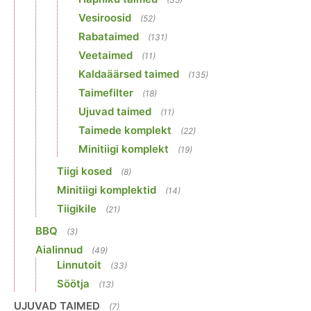
Vesiroosid
(52)
Rabataimed
(131)
Veetaimed
(11)
Kaldaäärsed taimed
(135)
Taimefilter
(18)
Ujuvad taimed
(11)
Taimede komplekt
(22)
Minitiigi komplekt
(19)
Tiigi kosed
(8)
Minitiigi komplektid
(14)
Tiigikile
(21)
BBQ
(3)
Aialinnud
(49)
Linnutoit
(33)
Söötja
(13)
UJUVAD TAIMED
(7)