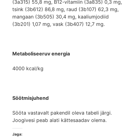
(3a315) 55,8 mg, B12-vitamiin (3a835) 0,3 mg,
tsink (3b612) 86,8 mg, raud (3b107) 62,3 mg,
mangaan (3b505) 30,4 mg, kaaliumjodiid
(3b201) 1,07 mg, vask (3b407) 12,7 mg.
Metaboliseeruv energia
4000 kcal/kg
Söötmisjuhend
Sööta vastavalt pakendil oleva tabeli järgi.
Joogivesi peab alati kättesaadav olema.
Jaga: