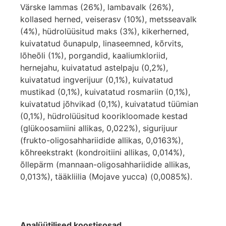
Värske lammas (26%), lambavalk (26%),
kollased herned, veiserasv (10%), metsseavalk
(4%), hüdrolüüsitud maks (3%), kikerherned,
kuivatatud õunapulp, linaseemned, kõrvits,
lõheõli (1%), porgandid, kaaliumkloriid,
hernejahu, kuivatatud astelpaju (0,2%),
kuivatatud ingverijuur (0,1%), kuivatatud
mustikad (0,1%), kuivatatud rosmariin (0,1%),
kuivatatud jõhvikad (0,1%), kuivatatud tüümian
(0,1%), hüdrolüüsitud koorikloomade kestad
(glükoosamiini allikas, 0,022%), sigurijuur
(frukto-oligosahhariidide allikas, 0,0163%),
kõhreekstrakt (kondroitiini allikas, 0,014%),
õllepärm (mannaan-oligosahhariidide allikas,
0,013%), tääkliilia (Mojave yucca) (0,0085%).
Analüütilised koostisosad