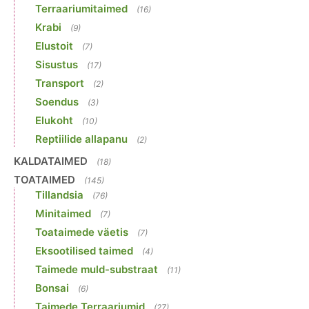
Terraariumitaimed
(16)
Krabi
(9)
Elustoit
(7)
Sisustus
(17)
Transport
(2)
Soendus
(3)
Elukoht
(10)
Reptiilide allapanu
(2)
KALDATAIMED
(18)
TOATAIMED
(145)
Tillandsia
(76)
Minitaimed
(7)
Toataimede väetis
(7)
Eksootilised taimed
(4)
Taimede muld-substraat
(11)
Bonsai
(6)
Taimede Terraariumid
(27)