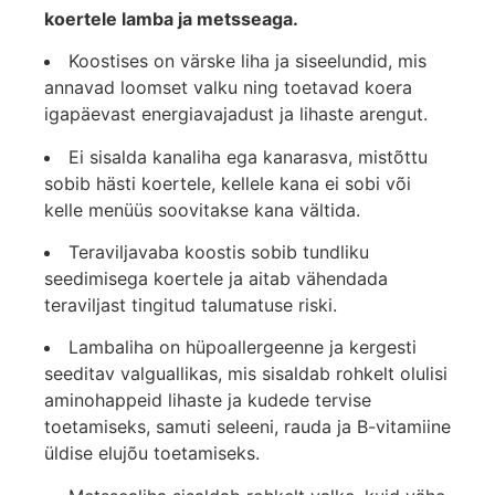
koertele lamba ja metsseaga.
Koostises on värske liha ja siseelundid, mis
annavad loomset valku ning toetavad koera
igapäevast energiavajadust ja lihaste arengut.
Ei sisalda kanaliha ega kanarasva, mistõttu
sobib hästi koertele, kellele kana ei sobi või
kelle menüüs soovitakse kana vältida.
Teraviljavaba koostis sobib tundliku
seedimisega koertele ja aitab vähendada
teraviljast tingitud talumatuse riski.
Lambaliha on hüpoallergeenne ja kergesti
seeditav valguallikas, mis sisaldab rohkelt olulisi
aminohappeid lihaste ja kudede tervise
toetamiseks, samuti seleeni, rauda ja B-vitamiine
üldise elujõu toetamiseks.