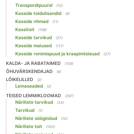
Transpordipuurid
(10)
Kasside toidulisandid
(6)
Kasside rihmad
(11)
Kassitoit
(199)
Kasside tarvikud
(37)
Kasside maiused
(111)
Kasside ronimispuud ja kraapimislauad
(37)
KALDA- JA RABATAIMED
(109)
ÕHUVÄRSKENDAJAD
(6)
LÕIKELILLED
(2)
Leinaseaded
(2)
TEISED LEMMIKLOOMAD
(297)
Näriliste tarvikud
(34)
Tarvikud
(1)
Näriliste sööginõud
(10)
Näriliste toit
(100)