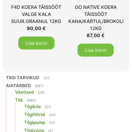
F4D KOERA TÄISSÖÖT
GO NATIVE KOERA
VALGE KALA
TÄISSÖÖT
SUUR.GRAANUL 12KG
KANA/KARTUL/BROKOLI
90,00
€
12KG
87,00
€
Lisa korvi
Lisa korvi
TIIGI TARVIKUD
(52)
AIATARBED
(687)
Väetised
(24)
Tiik
(480)
Tiigikile
(21)
Tiigifiltrid
(34)
Tiigipump
(11)
Tiigivorm
(3)