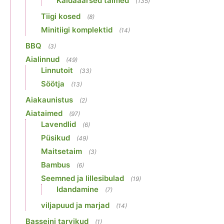
Kaldaäärsed taimed
(135)
Tiigi kosed
(8)
Minitiigi komplektid
(14)
BBQ
(3)
Aialinnud
(49)
Linnutoit
(33)
Söötja
(13)
Aiakaunistus
(2)
Aiataimed
(97)
Lavendlid
(6)
Püsikud
(49)
Maitsetaim
(3)
Bambus
(6)
Seemned ja lillesibulad
(19)
Idandamine
(7)
viljapuud ja marjad
(14)
Basseini tarvikud
(1)