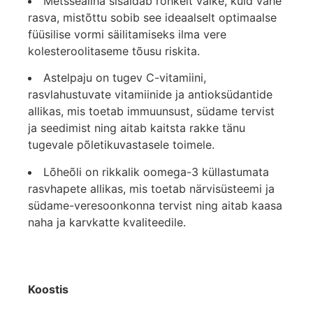
Metssealiha sisaldab rohkelt valke, kuid vähe
rasva, mistõttu sobib see ideaalselt optimaalse
füüsilise vormi säilitamiseks ilma vere
kolesteroolitaseme tõusu riskita.
Astelpaju on tugev C-vitamiini,
rasvlahustuvate vitamiinide ja antioksüdantide
allikas, mis toetab immuunsust, südame tervist
ja seedimist ning aitab kaitsta rakke tänu
tugevale põletikuvastasele toimele.
Lõheõli on rikkalik oomega-3 küllastumata
rasvhapete allikas, mis toetab närvisüsteemi ja
südame-veresoonkonna tervist ning aitab kaasa
naha ja karvkatte kvaliteedile.
Koostis