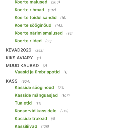
Koerte maiused
(203)
Koerte rihmad
(192)
Koerte toidulisandid
(16)
Koerte sööginõud
(142)
Koerte närimismaiused
(98)
Koerte riided
(66)
KEVAD2026
(282)
KIKS AVIARY
(1)
MUUD KAUBAD
(2)
Vaasid ja ümbrispotid
(1)
KASS
(904)
Kasside sööginõud
(23)
Kasside mänguasjad
(107)
Tualetid
(11)
Konservid kassidele
(215)
Kasside traksid
(9)
Kassiliivad
(128)