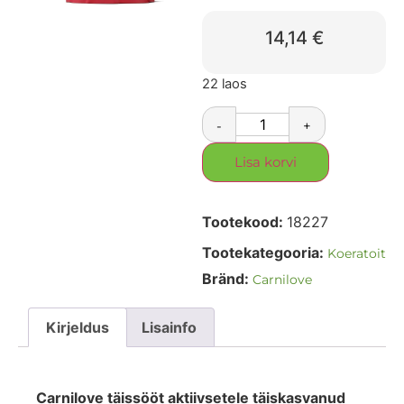
14,14
€
22 laos
-
+
Lisa korvi
Tootekood:
18227
Tootekategooria:
Koeratoit
Bränd:
Carnilove
Kirjeldus
Lisainfo
Carnilove täissööt aktiivsetele täiskasvanud