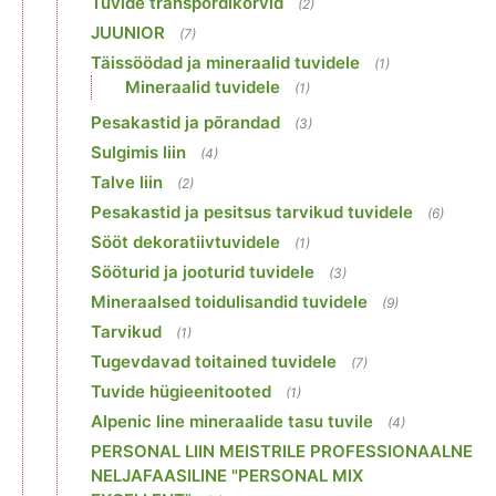
Tuvide transpordikorvid
(2)
JUUNIOR
(7)
Täissöödad ja mineraalid tuvidele
(1)
Mineraalid tuvidele
(1)
Pesakastid ja põrandad
(3)
Sulgimis liin
(4)
Talve liin
(2)
Pesakastid ja pesitsus tarvikud tuvidele
(6)
Sööt dekoratiivtuvidele
(1)
Sööturid ja jooturid tuvidele
(3)
Mineraalsed toidulisandid tuvidele
(9)
Tarvikud
(1)
Tugevdavad toitained tuvidele
(7)
Tuvide hügieenitooted
(1)
Alpenic line mineraalide tasu tuvile
(4)
PERSONAL LIIN MEISTRILE PROFESSIONAALNE
NELJAFAASILINE "PERSONAL MIX