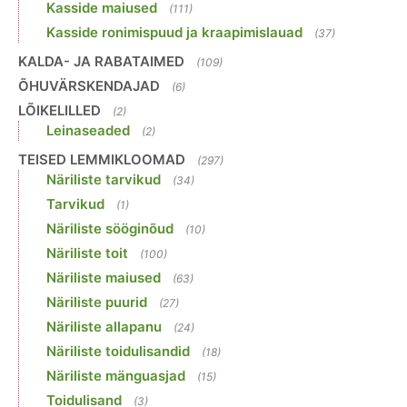
Kasside maiused
(111)
Kasside ronimispuud ja kraapimislauad
(37)
KALDA- JA RABATAIMED
(109)
ÕHUVÄRSKENDAJAD
(6)
LÕIKELILLED
(2)
Leinaseaded
(2)
TEISED LEMMIKLOOMAD
(297)
Näriliste tarvikud
(34)
Tarvikud
(1)
Näriliste sööginõud
(10)
Näriliste toit
(100)
Näriliste maiused
(63)
Näriliste puurid
(27)
Näriliste allapanu
(24)
Näriliste toidulisandid
(18)
Näriliste mänguasjad
(15)
Toidulisand
(3)