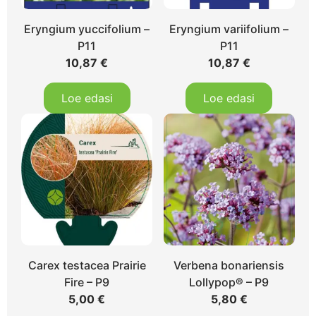
Eryngium yuccifolium –
Eryngium variifolium –
P11
P11
10,87
€
10,87
€
Loe edasi
Loe edasi
Carex testacea Prairie
Verbena bonariensis
Fire – P9
Lollypop® – P9
5,00
€
5,80
€