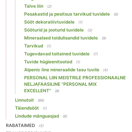
Talve liin
(2)
Pesakastid ja pesitsus tarvikud tuvidele
(6)
Sööt dekoratiivtuvidele
(1)
Sööturid ja jooturid tuvidele
(3)
Mineraalsed toidulisandid tuvidele
(9)
Tarvikud
(1)
Tugevdavad toitained tuvidele
(7)
Tuvide hügieenitooted
(1)
Alpenic line mineraalide tasu tuvile
(4)
PERSONAL LIIN MEISTRILE PROFESSIONAALNE
NELJAFAASILINE "PERSONAL MIX
EXCELLENT"
(8)
Linnutoit
(66)
Täiendsööt
(1)
Lindude mänguasjad
(6)
RABATAIMED
(3)