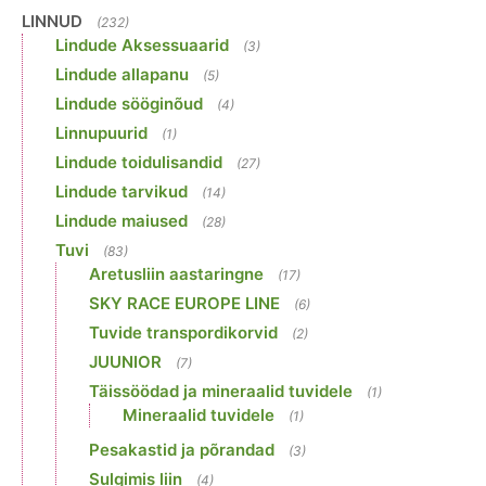
LINNUD
(232)
Lindude Aksessuaarid
(3)
Lindude allapanu
(5)
Lindude sööginõud
(4)
Linnupuurid
(1)
Lindude toidulisandid
(27)
Lindude tarvikud
(14)
Lindude maiused
(28)
Tuvi
(83)
Aretusliin aastaringne
(17)
SKY RACE EUROPE LINE
(6)
Tuvide transpordikorvid
(2)
JUUNIOR
(7)
Täissöödad ja mineraalid tuvidele
(1)
Mineraalid tuvidele
(1)
Pesakastid ja põrandad
(3)
Sulgimis liin
(4)