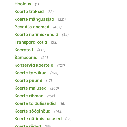
Hooldus
(1)
Koerte traksid
(58)
Koerte mänguasjad
(221)
Pesad ja asemed
(431)
Koerte närimiskondid
(34)
Transpordikotid
(38)
Koeratoit
(417)
Šampoonid
(33)
Konservid koertele
(127)
Koerte tarvikud
(153)
Koerte puurid
(17)
Koerte maiused
(203)
Koerte rihmad
(192)
Koerte toidulisandid
(16)
Koerte sööginõud
(142)
Koerte närimismaiused
(98)
Koerte riided
(66)