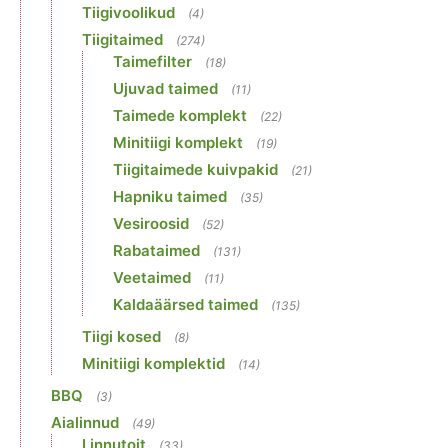
Tiigivoolikud
(4)
Tiigitaimed
(274)
Taimefilter
(18)
Ujuvad taimed
(11)
Taimede komplekt
(22)
Minitiigi komplekt
(19)
Tiigitaimede kuivpakid
(21)
Hapniku taimed
(35)
Vesiroosid
(52)
Rabataimed
(131)
Veetaimed
(11)
Kaldaäärsed taimed
(135)
Tiigi kosed
(8)
Minitiigi komplektid
(14)
BBQ
(3)
Aialinnud
(49)
Linnutoit
(33)