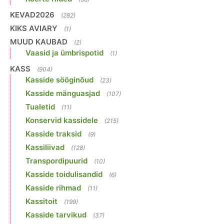
KEVAD2026
(282)
KIKS AVIARY
(1)
MUUD KAUBAD
(2)
Vaasid ja ümbrispotid
(1)
KASS
(904)
Kasside sööginõud
(23)
Kasside mänguasjad
(107)
Tualetid
(11)
Konservid kassidele
(215)
Kasside traksid
(9)
Kassiliivad
(128)
Transpordipuurid
(10)
Kasside toidulisandid
(6)
Kasside rihmad
(11)
Kassitoit
(199)
Kasside tarvikud
(37)