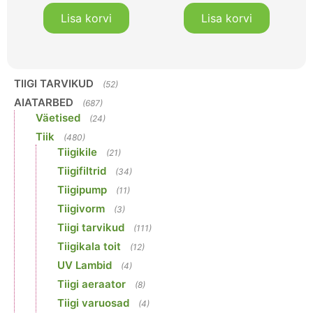
Lisa korvi
Lisa korvi
TIIGI TARVIKUD
(52)
AIATARBED
(687)
Väetised
(24)
Tiik
(480)
Tiigikile
(21)
Tiigifiltrid
(34)
Tiigipump
(11)
Tiigivorm
(3)
Tiigi tarvikud
(111)
Tiigikala toit
(12)
UV Lambid
(4)
Tiigi aeraator
(8)
Tiigi varuosad
(4)