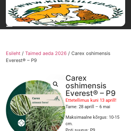
Esileht
/
Taimed aeda 2026
/ Carex oshimensis
Everest® – P9
Carex
oshimensis
Everest® – P9
Ettetellimus kuni 13 aprill!
Tarne: 28 aprill – 6 mai
Maksimaalne kõrgus: 10-15
cm.
Poti suurus: P9