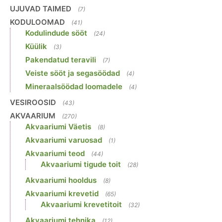
UJUVAD TAIMED
(7)
KODULOOMAD
(41)
Kodulindude sööt
(24)
Küülik
(3)
Pakendatud teravili
(7)
Veiste sööt ja segasöödad
(4)
Mineraalsöödad loomadele
(4)
VESIROOSID
(43)
AKVAARIUM
(270)
Akvaariumi Väetis
(8)
Akvaariumi varuosad
(1)
Akvaariumi teod
(44)
Akvaariumi tigude toit
(28)
Akvaariumi hooldus
(8)
Akvaariumi krevetid
(65)
Akvaariumi krevetitoit
(32)
Akvaariumi tehnika
(12)