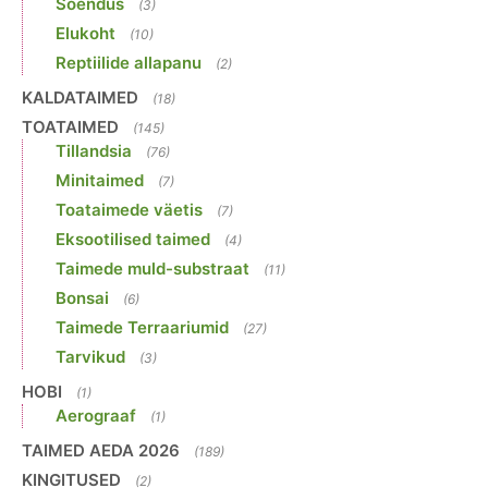
Soendus
(3)
Elukoht
(10)
Reptiilide allapanu
(2)
KALDATAIMED
(18)
TOATAIMED
(145)
Tillandsia
(76)
Minitaimed
(7)
Toataimede väetis
(7)
Eksootilised taimed
(4)
Taimede muld-substraat
(11)
Bonsai
(6)
Taimede Terraariumid
(27)
Tarvikud
(3)
HOBI
(1)
Aerograaf
(1)
TAIMED AEDA 2026
(189)
KINGITUSED
(2)