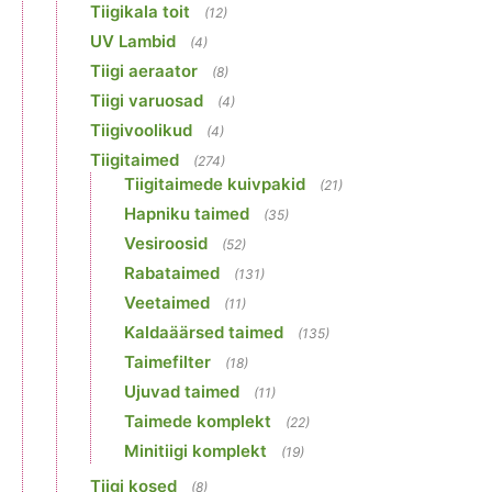
Tiigikala toit
(12)
UV Lambid
(4)
Tiigi aeraator
(8)
Tiigi varuosad
(4)
Tiigivoolikud
(4)
Tiigitaimed
(274)
Tiigitaimede kuivpakid
(21)
Hapniku taimed
(35)
Vesiroosid
(52)
Rabataimed
(131)
Veetaimed
(11)
Kaldaäärsed taimed
(135)
Taimefilter
(18)
Ujuvad taimed
(11)
Taimede komplekt
(22)
Minitiigi komplekt
(19)
Tiigi kosed
(8)