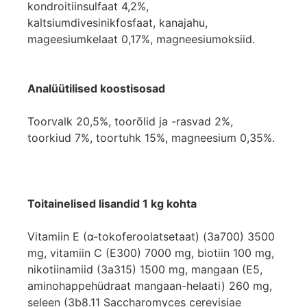
kondroitiinsulfaat 4,2%,
kaltsiumdivesinikfosfaat, kanajahu,
mageesiumkelaat 0,17%, magneesiumoksiid.
Analüütilised koostisosad
Toorvalk 20,5%, toorõlid ja -rasvad 2%,
toorkiud 7%, toortuhk 15%, magneesium 0,35%.
Toitainelised lisandid 1 kg kohta
Vitamiin E (α-tokoferoolatsetaat) (3a700) 3500
mg, vitamiin C (E300) 7000 mg, biotiin 100 mg,
nikotiinamiid (3a315) 1500 mg, mangaan (E5,
aminohappehüdraat mangaan-helaati) 260 mg,
seleen (3b8.11 Saccharomyces cerevisiae