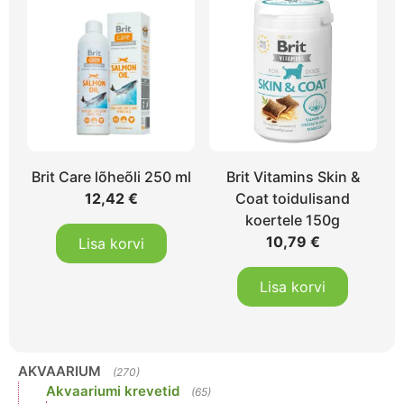
Brit Care lõheõli 250 ml
Brit Vitamins Skin &
12,42
€
Coat toidulisand
koertele 150g
10,79
€
Lisa korvi
Lisa korvi
AKVAARIUM
(270)
Akvaariumi krevetid
(65)