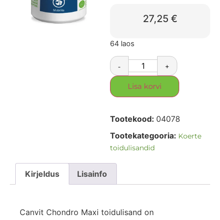
27,25
€
64 laos
-
+
Lisa korvi
Tootekood:
04078
Tootekategooria:
Koerte
toidulisandid
Kirjeldus
Lisainfo
Canvit Chondro Maxi toidulisand on