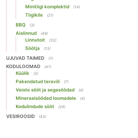
Minitiigi komplektid
(14)
Tiigikile
(21)
BBQ
(3)
Aialinnud
(49)
Linnutoit
(33)
Söötja
(13)
UJUVAD TAIMED
(7)
KODULOOMAD
(41)
Küülik
(3)
Pakendatud teravili
(7)
Veiste sööt ja segasöödad
(4)
Mineraalsöödad loomadele
(4)
Kodulindude sööt
(24)
VESIROOSID
(43)