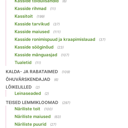
Kasside toidulisandid
(6)
Kasside rihmad
(11)
Kassitoit
(199)
Kasside tarvikud
(37)
Kasside maiused
(111)
Kasside ronimispuud ja kraapimislauad
(37)
Kasside sööginõud
(23)
Kasside mänguasjad
(107)
Tualetid
(11)
KALDA- JA RABATAIMED
(109)
ÕHUVÄRSKENDAJAD
(6)
LÕIKELILLED
(2)
Leinaseaded
(2)
TEISED LEMMIKLOOMAD
(297)
Näriliste toit
(100)
Näriliste maiused
(63)
Näriliste puurid
(27)