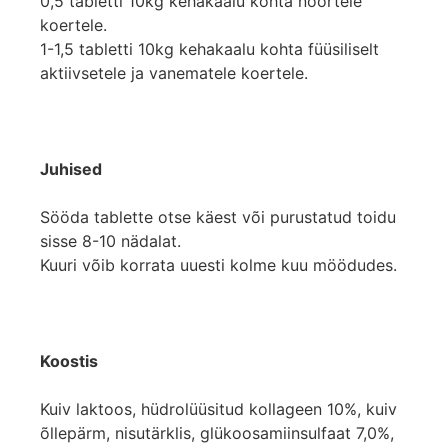
0,5 tabletti 10kg kehakaalu kohta noortele
koertele.
1-1,5 tabletti 10kg kehakaalu kohta füüsiliselt
aktiivsetele ja vanematele koertele.
Juhised
Sööda tablette otse käest või purustatud toidu
sisse 8-10 nädalat.
Kuuri võib korrata uuesti kolme kuu möödudes.
Koostis
Kuiv laktoos, hüdrolüüsitud kollageen 10%, kuiv
õllepärm, nisutärklis, glükoosamiinsulfaat 7,0%,