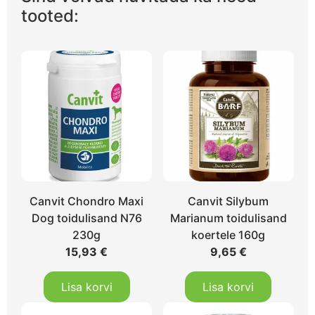
tooted:
Canvit Chondro Maxi
Canvit Silybum
Dog toidulisand N76
Marianum toidulisand
230g
koertele 160g
15,93
€
9,65
€
Lisa korvi
Lisa korvi