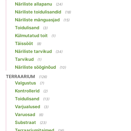
Näriliste allapanu
(24)
Näriliste toidulisandid
(18)
Näriliste mänguasjad
(15)
Toidulisand
(3)
Külmutatud toit
(1)
Täissööt
(8)
Näriliste tarvikud
(34)
Tarvikud
(1)
Näriliste sööginõud
(10)
TERRAARIUM
(126)
Valgustus
(7)
Kontrollerid
(2)
Toidulisand
(13)
Varjualused
(3)
Varuosad
(6)
Substraat
(23)
Terraariumitaimed
(16)