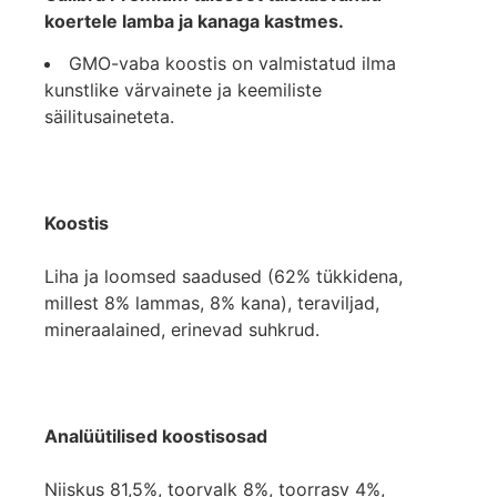
koertele lamba ja kanaga kastmes.
GMO-vaba koostis on valmistatud ilma
kunstlike värvainete ja keemiliste
säilitusaineteta.
Koostis
Liha ja loomsed saadused (62% tükkidena,
millest 8% lammas, 8% kana), teraviljad,
mineraalained, erinevad suhkrud.
Analüütilised koostisosad
Niiskus 81,5%, toorvalk 8%, toorrasv 4%,