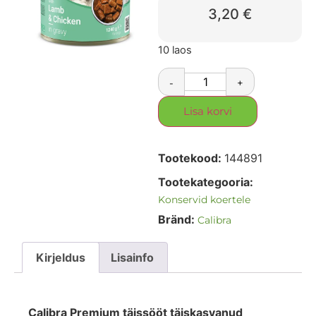
3,20
€
10 laos
-
+
Lisa korvi
Tootekood:
144891
Tootekategooria:
Konservid koertele
Bränd:
Calibra
Kirjeldus
Lisainfo
Calibra Premium täissööt täiskasvanud