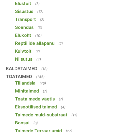
Elustoit
(7)
Sisustus
(17)
Transport
(2)
Soendus
(3)
Elukoht
(10)
Reptiilide allapanu
(2)
Kuivtoit
(7)
Niisutus
(4)
KALDATAIMED
(18)
TOATAIMED
(145)
Tillandsia
(76)
Minitaimed
(7)
Toataimede väetis
(7)
Eksootilised taimed
(4)
Taimede muld-substraat
(11)
Bonsai
(6)
Taimede Terraariumid
(27)