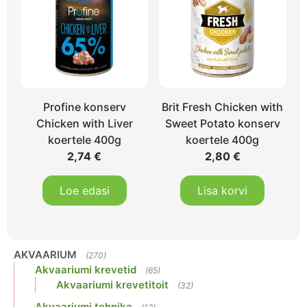
Profine konserv
Brit Fresh Chicken with
Chicken with Liver
Sweet Potato konserv
koertele 400g
koertele 400g
2,74
€
2,80
€
Loe edasi
Lisa korvi
AKVAARIUM
(270)
Akvaariumi krevetid
(65)
Akvaariumi krevetitoit
(32)
Akvaariumi tehnika