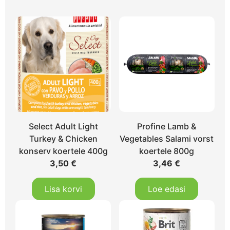
Select Adult Light
Profine Lamb &
Turkey & Chicken
Vegetables Salami vorst
konserv koertele 400g
koertele 800g
3,50
€
3,46
€
Lisa korvi
Loe edasi