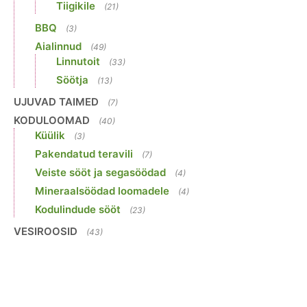
Tiigikile
(21)
BBQ
(3)
Aialinnud
(49)
Linnutoit
(33)
Söötja
(13)
UJUVAD TAIMED
(7)
KODULOOMAD
(40)
Küülik
(3)
Pakendatud teravili
(7)
Veiste sööt ja segasöödad
(4)
Mineraalsöödad loomadele
(4)
Kodulindude sööt
(23)
VESIROOSID
(43)