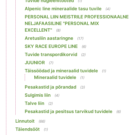
Tuvide hügieenitooted
(1)
Alpenic line mineraalide tasu tuvile
(4)
PERSONAL LIIN MEISTRILE PROFESSIONAALNE
NELJAFAASILINE "PERSONAL MIX
EXCELLENT"
(8)
Aretusliin aastaringne
(17)
SKY RACE EUROPE LINE
(6)
Tuvide transpordikorvid
(2)
JUUNIOR
(7)
Täissöödad ja mineraalid tuvidele
(1)
Mineraalid tuvidele
(1)
Pesakastid ja põrandad
(3)
Sulgimis liin
(4)
Talve liin
(2)
Pesakastid ja pesitsus tarvikud tuvidele
(6)
Linnutoit
(66)
Täiendsööt
(1)