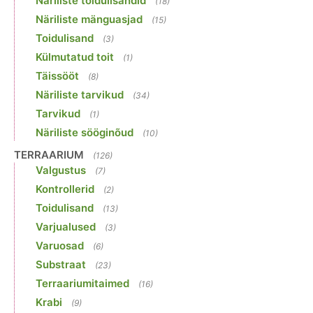
Näriliste toidulisandid
(18)
Näriliste mänguasjad
(15)
Toidulisand
(3)
Külmutatud toit
(1)
Täissööt
(8)
Näriliste tarvikud
(34)
Tarvikud
(1)
Näriliste sööginõud
(10)
TERRAARIUM
(126)
Valgustus
(7)
Kontrollerid
(2)
Toidulisand
(13)
Varjualused
(3)
Varuosad
(6)
Substraat
(23)
Terraariumitaimed
(16)
Krabi
(9)