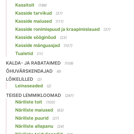
Kassitoit
(199)
Kasside tarvikud
(37)
Kasside maiused
(111)
Kasside ronimispuud ja kraapimislauad
(37)
Kasside sööginõud
(23)
Kasside mänguasjad
(107)
Tualetid
(11)
KALDA- JA RABATAIMED
(109)
ÕHUVÄRSKENDAJAD
(6)
LÕIKELILLED
(2)
Leinaseaded
(2)
TEISED LEMMIKLOOMAD
(297)
Näriliste toit
(100)
Näriliste maiused
(63)
Näriliste puurid
(27)
Näriliste allapanu
(24)