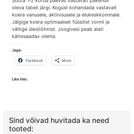
Sööta 1-2 korda päevas vastavalt pakendil
oleva tabeli järgi. Kogust kohandada vastavalt
koera vanusele, aktiivsusele ja elukeskkonnnale.
Jälgige koera optimaalset füüsilist vormi ja
vältige ülesöötmist. Joogivesi peab alati
kättesaadav olema.
Jaga:
Facebook
More
Like this:
Sind võivad huvitada ka need
tooted: