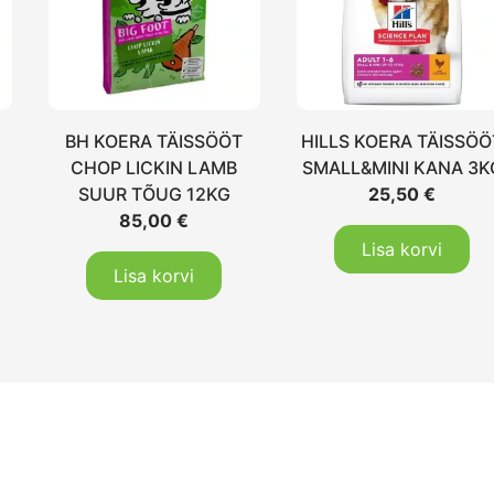
BH KOERA TÄISSÖÖT
HILLS KOERA TÄISSÖÖ
CHOP LICKIN LAMB
SMALL&MINI KANA 3K
SUUR TÕUG 12KG
25,50
€
85,00
€
Lisa korvi
Lisa korvi