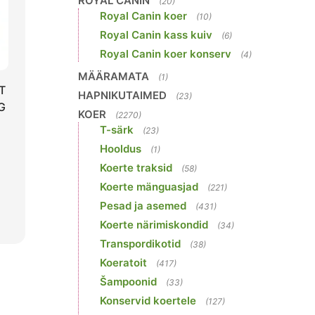
ROYAL CANIN
(20)
Royal Canin koer
(10)
Royal Canin kass kuiv
(6)
Royal Canin koer konserv
(4)
MÄÄRAMATA
(1)
T
HAPNIKUTAIMED
(23)
G
KOER
(2270)
T-särk
(23)
Hooldus
(1)
Koerte traksid
(58)
Koerte mänguasjad
(221)
Pesad ja asemed
(431)
Koerte närimiskondid
(34)
Transpordikotid
(38)
Koeratoit
(417)
Šampoonid
(33)
Konservid koertele
(127)