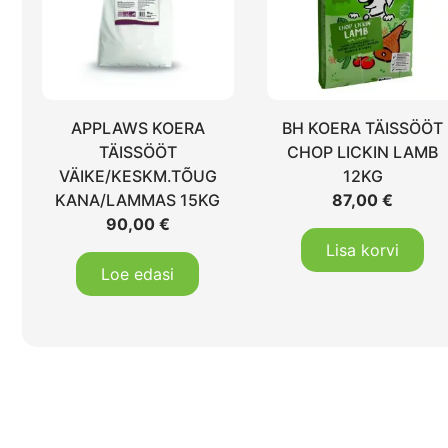
APPLAWS KOERA
BH KOERA TÄISSÖÖT
TÄISSÖÖT
CHOP LICKIN LAMB
VÄIKE/KESKM.TÕUG
12KG
KANA/LAMMAS 15KG
87,00
€
90,00
€
Lisa korvi
Loe edasi