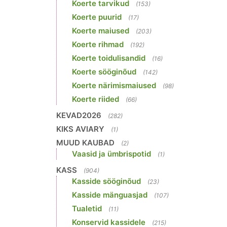
Koerte tarvikud
(153)
Koerte puurid
(17)
Koerte maiused
(203)
Koerte rihmad
(192)
Koerte toidulisandid
(16)
Koerte sööginõud
(142)
Koerte närimismaiused
(98)
Koerte riided
(66)
KEVAD2026
(282)
KIKS AVIARY
(1)
MUUD KAUBAD
(2)
Vaasid ja ümbrispotid
(1)
KASS
(904)
Kasside sööginõud
(23)
Kasside mänguasjad
(107)
Tualetid
(11)
Konservid kassidele
(215)