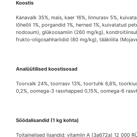
Koostis
Kanavalk 35%, mais, kaer 16%, linnurasv 5%, kuivat
lõheõli 1%, porgandid 1%, herned 1%, kuivatatud pet
nodosum), glükoosamiin (260 mg/kg), kondroitiinsul
frukto-oligosahhariidid (80 mg/kg), tääkliilia (Moj
Analüütilised koostisosad
Toorvalk 24%, toorrasv 13%, toortuhk 6,8%, toorkiud 
0,2%, oomega-3 rasvhapped 0,15%, oomega-6 rasv
Söödalisandid (1 kg kohta)
Toitainelised lisandid: vitamiin A (3a672a) 12 000 