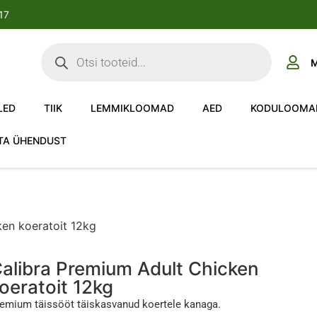
-17
M
LED
TIIK
LEMMIKLOOMAD
AED
KODULOOMA
TA ÜHENDUST
ken koeratoit 12kg
alibra Premium Adult Chicken
oeratoit 12kg
emium täissööt täiskasvanud koertele kanaga.