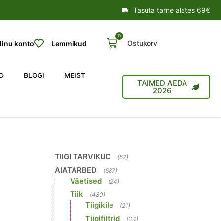
Tasuta tarne alates 69€
0
Ostukorv
inu konto
Lemmikud
D
BLOGI
MEIST
TAIMED AEDA
2026
TIIGI TARVIKUD
(52)
AIATARBED
(687)
Väetised
(24)
Tiik
(480)
Tiigikile
(21)
Tiigifiltrid
(34)