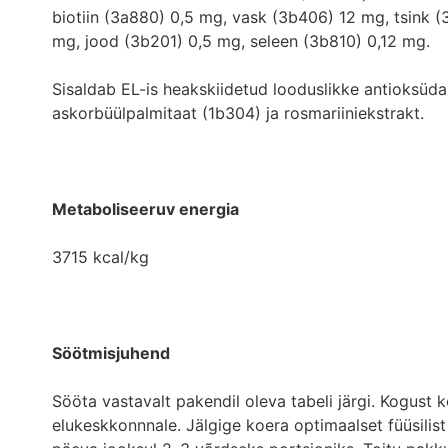
biotiin (3a880) 0,5 mg, vask (3b406) 12 mg, tsink
mg, jood (3b201) 0,5 mg, seleen (3b810) 0,12 mg.
Sisaldab EL-is heakskiidetud looduslikke antioksüda
askorbüülpalmitaat (1b304) ja rosmariiniekstrakt.
Metaboliseeruv energia
3715 kcal/kg
Söötmisjuhend
Sööta vastavalt pakendil oleva tabeli järgi. Kogust 
elukeskkonnnale. Jälgige koera optimaalset füüsilis