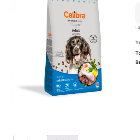
La
T
T
B