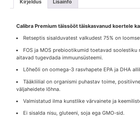
Kirjeldus
Lisainfo
Calibra Premium täissööt täiskasvanud koertele k
Retseptis sisalduvatest valkudest 75% on loomset
FOS ja MOS prebiootikumid toetavad soolestiku mi
aitavad tugevdada immuunsüsteemi.
Lõheõli on oomega-3 rasvhapete EPA ja DHA allikas
Tääkliilial on organismi puhastav toime, positiiv
väljaheidete lõhna.
Valmistatud ilma kunstlike värvainete ja keemiliste
Ei sisalda nisu, gluteeni, soja ega GMO-sid.