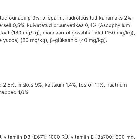
atud õunapulp 3%, õllepärm, hüdrolüüsitud kanamaks 2%,
ersell 0,5%, kuivatatud pruunvetikas 0,4% (Ascophyllum
faat (160 mg/kg), mannaan-oligosahhariidid (150 mg/kg),
ave yucca) (80 mg/kg), β-glükaanid (40 mg/kg).
2,5%, niiskus 9%, kaltsium 1,4%, fosfor 1,1%, naatrium
happed 1,6%.
RÜ, vitamiin D3 (E671) 1000 RÜ, vitamiin E (3a700) 300 mg,