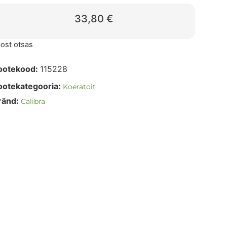
33,80
€
ost otsas
ootekood:
115228
ootekategooria:
Koeratoit
ränd:
Calibra