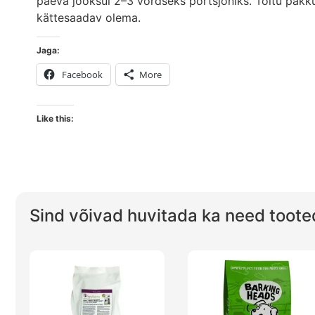
päeva jooksul 2–3 võrdseks portsjoniks. Toitu pakkud
kättesaadav olema.
Jaga:
Facebook
More
Like this:
Sind võivad huvitada ka need toote