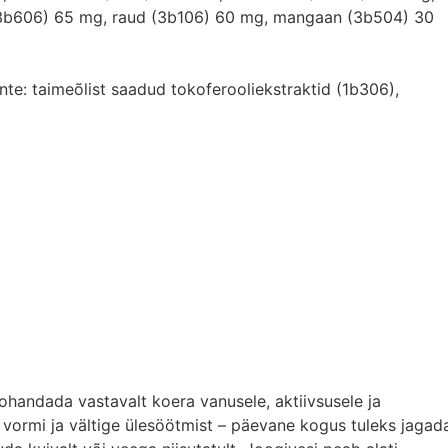
 (3b606) 65 mg, raud (3b106) 60 mg, mangaan (3b504) 30
nte: taimeõlist saadud tokoferooliekstraktid (1b306),
kohandada vastavalt koera vanusele, aktiivsusele ja
t vormi ja vältige ülesöötmist – päevane kogus tuleks jagad