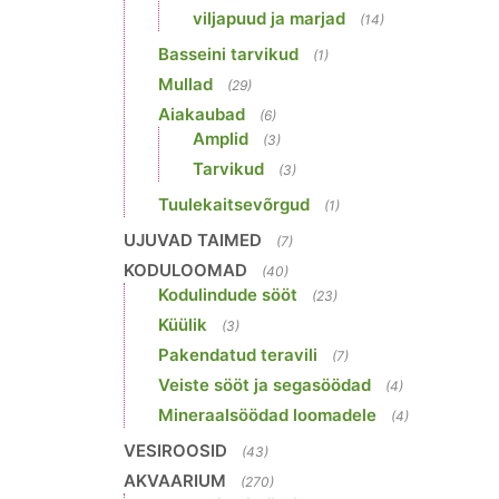
viljapuud ja marjad
(14)
Basseini tarvikud
(1)
Mullad
(29)
Aiakaubad
(6)
Amplid
(3)
Tarvikud
(3)
Tuulekaitsevõrgud
(1)
UJUVAD TAIMED
(7)
KODULOOMAD
(40)
Kodulindude sööt
(23)
Küülik
(3)
Pakendatud teravili
(7)
Veiste sööt ja segasöödad
(4)
Mineraalsöödad loomadele
(4)
VESIROOSID
(43)
AKVAARIUM
(270)