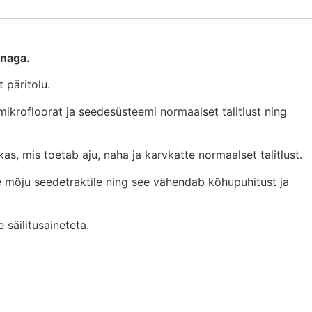
anaga.
 päritolu.
krofloorat ja seedesüsteemi normaalset talitlust ning
, mis toetab aju, naha ja karvkatte normaalset talitlust.
ne mõju seedetraktile ning see vähendab kõhupuhitust ja
 säilitusaineteta.