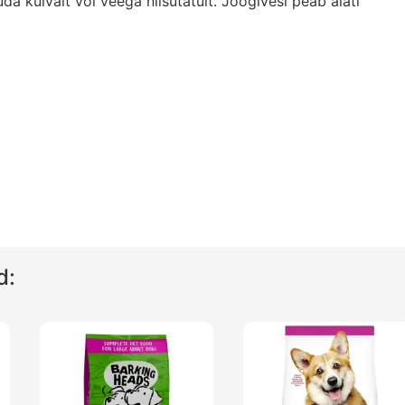
a kuivalt või veega niisutatult. Joogivesi peab alati
d: