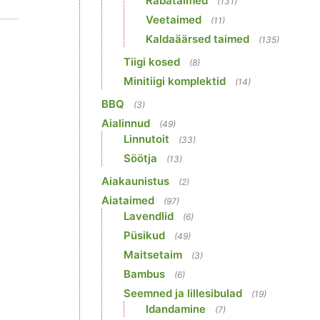
Rabataimed
(131)
Veetaimed
(11)
Kaldaäärsed taimed
(135)
Tiigi kosed
(8)
Minitiigi komplektid
(14)
BBQ
(3)
Aialinnud
(49)
Linnutoit
(33)
Söötja
(13)
Aiakaunistus
(2)
Aiataimed
(97)
Lavendlid
(6)
Püsikud
(49)
Maitsetaim
(3)
Bambus
(6)
Seemned ja lillesibulad
(19)
Idandamine
(7)