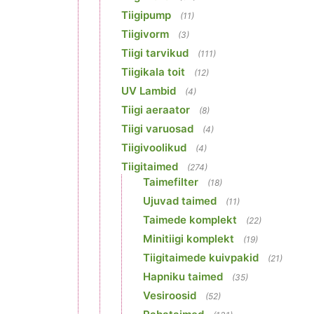
Tiigipump
(11)
Tiigivorm
(3)
Tiigi tarvikud
(111)
Tiigikala toit
(12)
UV Lambid
(4)
Tiigi aeraator
(8)
Tiigi varuosad
(4)
Tiigivoolikud
(4)
Tiigitaimed
(274)
Taimefilter
(18)
Ujuvad taimed
(11)
Taimede komplekt
(22)
Minitiigi komplekt
(19)
Tiigitaimede kuivpakid
(21)
Hapniku taimed
(35)
Vesiroosid
(52)