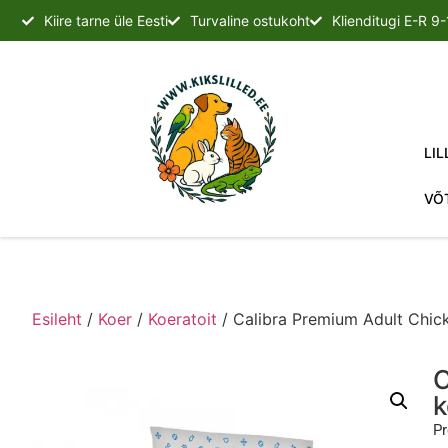
Kiire tarne üle Eesti
Turvaline ostukoht
Klienditugi E-R 9
LIL
VÕ
Esileht
/
Koer
/
Koeratoit
/ Calibra Premium Adult Chic
C
k
Pr