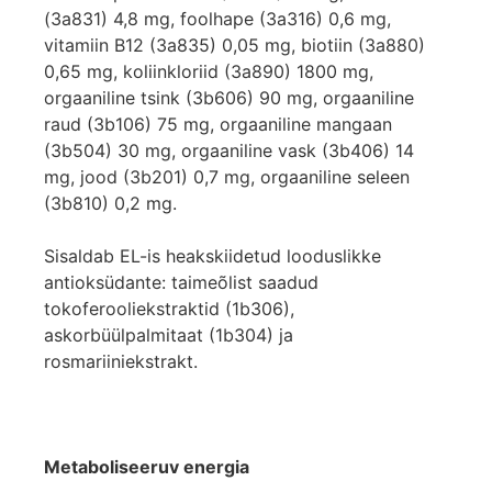
(3a831) 4,8 mg, foolhape (3a316) 0,6 mg,
vitamiin B12 (3a835) 0,05 mg, biotiin (3a880)
0,65 mg, koliinkloriid (3a890) 1800 mg,
orgaaniline tsink (3b606) 90 mg, orgaaniline
raud (3b106) 75 mg, orgaaniline mangaan
(3b504) 30 mg, orgaaniline vask (3b406) 14
mg, jood (3b201) 0,7 mg, orgaaniline seleen
(3b810) 0,2 mg.
Sisaldab EL-is heakskiidetud looduslikke
antioksüdante: taimeõlist saadud
tokoferooliekstraktid (1b306),
askorbüülpalmitaat (1b304) ja
rosmariiniekstrakt.
Metaboliseeruv energia