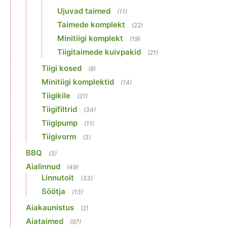
Ujuvad taimed
(11)
Taimede komplekt
(22)
Minitiigi komplekt
(19)
Tiigitaimede kuivpakid
(21)
Tiigi kosed
(8)
Minitiigi komplektid
(14)
Tiigikile
(21)
Tiigifiltrid
(34)
Tiigipump
(11)
Tiigivorm
(3)
BBQ
(3)
Aialinnud
(49)
Linnutoit
(33)
Söötja
(13)
Aiakaunistus
(2)
Aiataimed
(97)