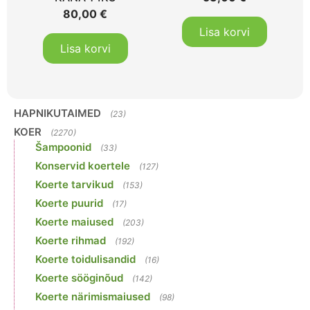
80,00
€
Lisa korvi
Lisa korvi
HAPNIKUTAIMED
(23)
KOER
(2270)
Šampoonid
(33)
Konservid koertele
(127)
Koerte tarvikud
(153)
Koerte puurid
(17)
Koerte maiused
(203)
Koerte rihmad
(192)
Koerte toidulisandid
(16)
Koerte sööginõud
(142)
Koerte närimismaiused
(98)