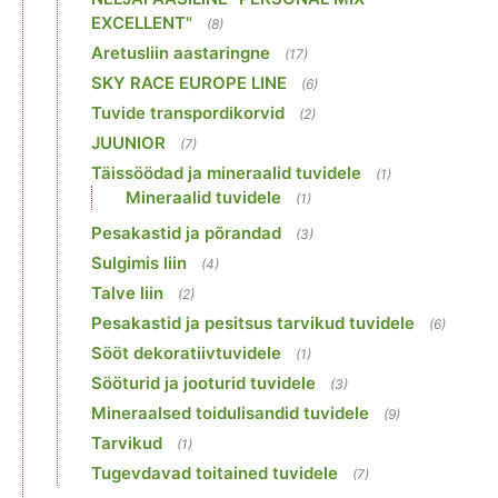
EXCELLENT"
(8)
Aretusliin aastaringne
(17)
SKY RACE EUROPE LINE
(6)
Tuvide transpordikorvid
(2)
JUUNIOR
(7)
Täissöödad ja mineraalid tuvidele
(1)
Mineraalid tuvidele
(1)
Pesakastid ja põrandad
(3)
Sulgimis liin
(4)
Talve liin
(2)
Pesakastid ja pesitsus tarvikud tuvidele
(6)
Sööt dekoratiivtuvidele
(1)
Sööturid ja jooturid tuvidele
(3)
Mineraalsed toidulisandid tuvidele
(9)
Tarvikud
(1)
Tugevdavad toitained tuvidele
(7)