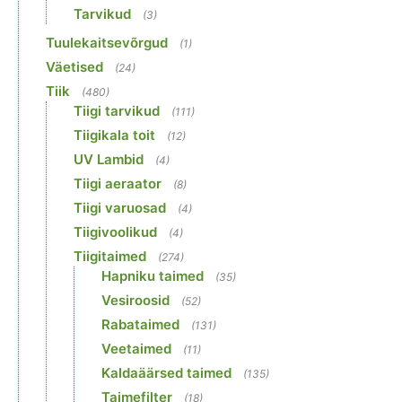
Tarvikud
(3)
Tuulekaitsevõrgud
(1)
Väetised
(24)
Tiik
(480)
Tiigi tarvikud
(111)
Tiigikala toit
(12)
UV Lambid
(4)
Tiigi aeraator
(8)
Tiigi varuosad
(4)
Tiigivoolikud
(4)
Tiigitaimed
(274)
Hapniku taimed
(35)
Vesiroosid
(52)
Rabataimed
(131)
Veetaimed
(11)
Kaldaäärsed taimed
(135)
Taimefilter
(18)