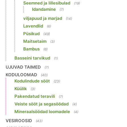
Seemned ja lillesibulad
(19)
Idandamine
(7)
viljapuud ja marjad
(14)
Lavendlid
(6)
Püsikud
(49)
Maitsetaim
(3)
Bambus
(6)
Basseini tarvikud
(1)
UJUVAD TAIMED
(7)
KODULOOMAD
(40)
Kodulindude sööt
(23)
Küülik
(3)
Pakendatud teravili
(7)
Veiste sööt ja segasöödad
(4)
Mineraalsöödad loomadele
(4)
VESIROOSID
(43)