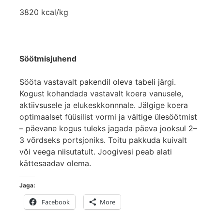
3820 kcal/kg
Söötmisjuhend
Sööta vastavalt pakendil oleva tabeli järgi.
Kogust kohandada vastavalt koera vanusele,
aktiivsusele ja elukeskkonnnale. Jälgige koera
optimaalset füüsilist vormi ja vältige ülesöötmist
– päevane kogus tuleks jagada päeva jooksul 2–
3 võrdseks portsjoniks. Toitu pakkuda kuivalt
või veega niisutatult. Joogivesi peab alati
kättesaadav olema.
Jaga:
Facebook
More