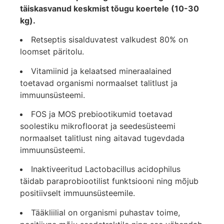
täiskasvanud keskmist tõugu koertele (10-30
kg).
Retseptis sisalduvatest valkudest 80% on
loomset päritolu.
Vitamiinid ja kelaatsed mineraalained
toetavad organismi normaalset talitlust ja
immuunsüsteemi.
FOS ja MOS prebiootikumid toetavad
soolestiku mikrofloorat ja seedesüsteemi
normaalset talitlust ning aitavad tugevdada
immuunsüsteemi.
Inaktiveeritud Lactobacillus acidophilus
täidab paraprobiootilist funktsiooni ning mõjub
positiivselt immuunsüsteemile.
Tääkliilial on organismi puhastav toime,