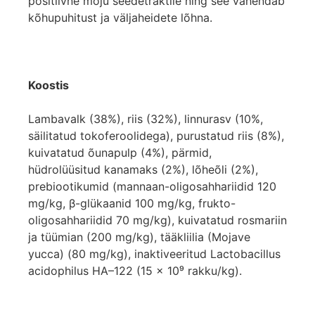
positiivne mõju seedetraktile ning see vähendab
kõhupuhitust ja väljaheidete lõhna.
Koostis
Lambavalk (38%), riis (32%), linnurasv (10%,
säilitatud tokoferoolidega), purustatud riis (8%),
kuivatatud õunapulp (4%), pärmid,
hüdrolüüsitud kanamaks (2%), lõheõli (2%),
prebiootikumid (mannaan-oligosahhariidid 120
mg/kg, β-glükaanid 100 mg/kg, frukto-
oligosahhariidid 70 mg/kg), kuivatatud rosmariin
ja tüümian (200 mg/kg), tääkliilia (Mojave
yucca) (80 mg/kg), inaktiveeritud Lactobacillus
acidophilus HA–122 (15 × 10⁹ rakku/kg).