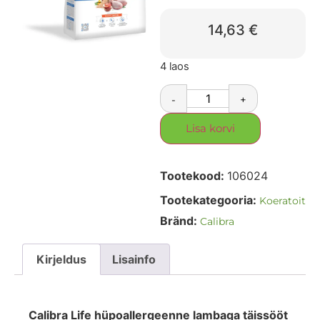
14,63
€
4 laos
-
+
Lisa korvi
Tootekood:
106024
Tootekategooria:
Koeratoit
Bränd:
Calibra
Kirjeldus
Lisainfo
Calibra Life hüpoallergeenne lambaga täissööt