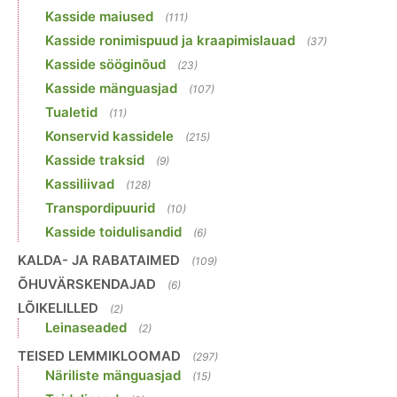
Kasside maiused
(111)
Kasside ronimispuud ja kraapimislauad
(37)
Kasside sööginõud
(23)
Kasside mänguasjad
(107)
Tualetid
(11)
Konservid kassidele
(215)
Kasside traksid
(9)
Kassiliivad
(128)
Transpordipuurid
(10)
Kasside toidulisandid
(6)
KALDA- JA RABATAIMED
(109)
ÕHUVÄRSKENDAJAD
(6)
LÕIKELILLED
(2)
Leinaseaded
(2)
TEISED LEMMIKLOOMAD
(297)
Näriliste mänguasjad
(15)