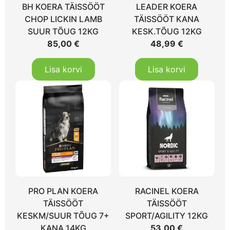
BH KOERA TÄISSÖÖT
LEADER KOERA
CHOP LICKIN LAMB
TÄISSÖÖT KANA
SUUR TÕUG 12KG
KESK.TÕUG 12KG
85,00
€
48,99
€
Lisa korvi
Lisa korvi
PRO PLAN KOERA
RACINEL KOERA
TÄISSÖÖT
TÄISSÖÖT
KESKM/SUUR TÕUG 7+
SPORT/AGILITY 12KG
KANA 14KG
53,00
€