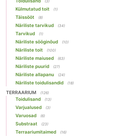
Toidulisand
(3)
Külmutatud toit
(1)
Täissööt
(8)
Näriliste tarvikud
(34)
Tarvikud
(1)
Näriliste sööginõud
(10)
Näriliste toit
(100)
Näriliste maiused
(63)
Näriliste puurid
(27)
Näriliste allapanu
(24)
Näriliste toidulisandid
(18)
TERRAARIUM
(126)
Toidulisand
(13)
Varjualused
(3)
Varuosad
(6)
Substraat
(23)
Terraariumitaimed
(16)