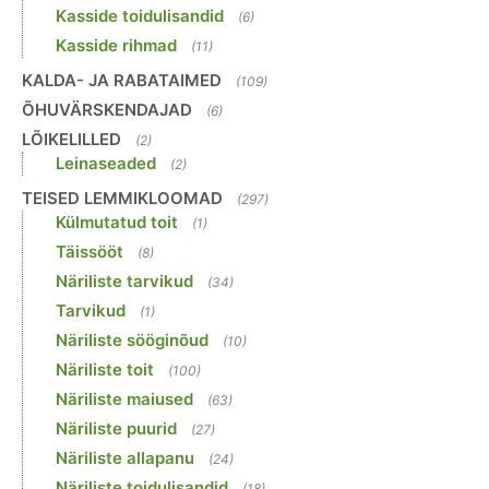
Kasside toidulisandid
(6)
Kasside rihmad
(11)
KALDA- JA RABATAIMED
(109)
ÕHUVÄRSKENDAJAD
(6)
LÕIKELILLED
(2)
Leinaseaded
(2)
TEISED LEMMIKLOOMAD
(297)
Külmutatud toit
(1)
Täissööt
(8)
Näriliste tarvikud
(34)
Tarvikud
(1)
Näriliste sööginõud
(10)
Näriliste toit
(100)
Näriliste maiused
(63)
Näriliste puurid
(27)
Näriliste allapanu
(24)
Näriliste toidulisandid
(18)