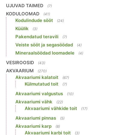
UJUVAD TAIMED
(7)
KODULOOMAD
(41)
Kodulindude sööt
(24)
Küülik
(3)
Pakendatud teravili
(7)
Veiste sööt ja segasöödad
(4)
Mineraalsöödad loomadele
(4)
VESIROOSID
(43)
AKVAARIUM
(270)
Akvaariumi kalatoit
(67)
Külmutatud toit
(7)
Akvaariumi valgustus
(10)
Akvaariumi vähk
(22)
Akvaariumi vähkide toit
(17)
Akvaariumi pinnas
(5)
Akvaariumi karp
(8)
Akvaariumi karbi toit
(3)