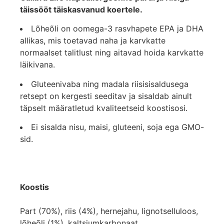
täissööt täiskasvanud koertele.
Lõheõli on oomega-3 rasvhapete EPA ja DHA
allikas, mis toetavad naha ja karvkatte
normaalset talitlust ning aitavad hoida karvkatte
läikivana.
Gluteenivaba ning madala riisisisaldusega
retsept on kergesti seeditav ja sisaldab ainult
täpselt määratletud kvaliteetseid koostisosi.
Ei sisalda nisu, maisi, gluteeni, soja ega GMO-
sid.
Koostis
Part (70%), riis (4%), hernejahu, lignotselluloos,
lõheõli (1%), kaltsiumkarbonaat.