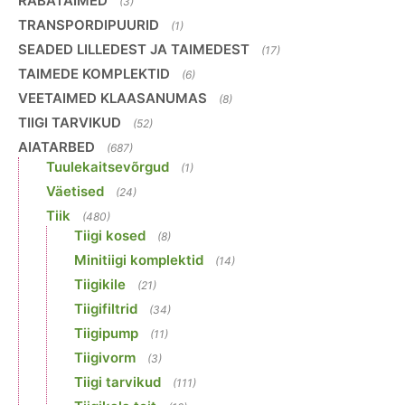
RABATAIMED
(3)
TRANSPORDIPUURID
(1)
SEADED LILLEDEST JA TAIMEDEST
(17)
TAIMEDE KOMPLEKTID
(6)
VEETAIMED KLAASANUMAS
(8)
TIIGI TARVIKUD
(52)
AIATARBED
(687)
Tuulekaitsevõrgud
(1)
Väetised
(24)
Tiik
(480)
Tiigi kosed
(8)
Minitiigi komplektid
(14)
Tiigikile
(21)
Tiigifiltrid
(34)
Tiigipump
(11)
Tiigivorm
(3)
Tiigi tarvikud
(111)