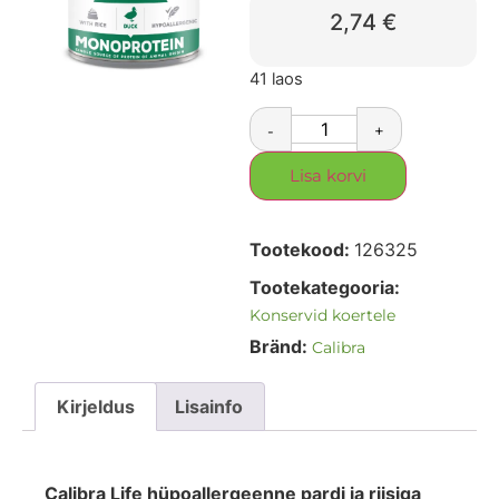
2,74
€
41 laos
-
+
Lisa korvi
Tootekood:
126325
Tootekategooria:
Konservid koertele
Bränd:
Calibra
Kirjeldus
Lisainfo
Calibra Life hüpoallergeenne pardi ja riisiga