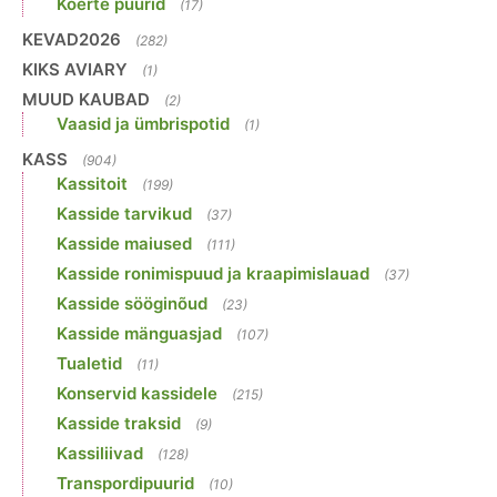
Koerte puurid
(17)
KEVAD2026
(282)
KIKS AVIARY
(1)
MUUD KAUBAD
(2)
Vaasid ja ümbrispotid
(1)
KASS
(904)
Kassitoit
(199)
Kasside tarvikud
(37)
Kasside maiused
(111)
Kasside ronimispuud ja kraapimislauad
(37)
Kasside sööginõud
(23)
Kasside mänguasjad
(107)
Tualetid
(11)
Konservid kassidele
(215)
Kasside traksid
(9)
Kassiliivad
(128)
Transpordipuurid
(10)