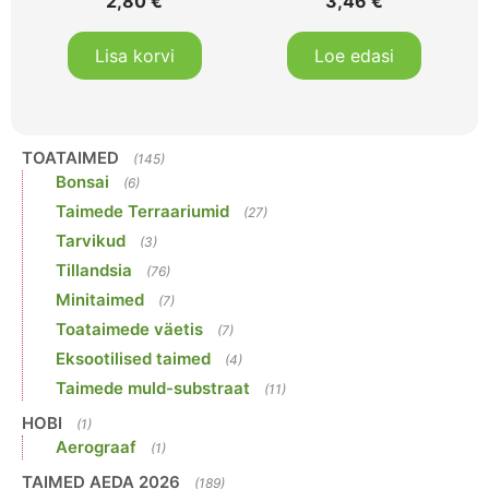
2,80
€
3,46
€
Lisa korvi
Loe edasi
TOATAIMED
(145)
Bonsai
(6)
Taimede Terraariumid
(27)
Tarvikud
(3)
Tillandsia
(76)
Minitaimed
(7)
Toataimede väetis
(7)
Eksootilised taimed
(4)
Taimede muld-substraat
(11)
HOBI
(1)
Aerograaf
(1)
TAIMED AEDA 2026
(189)