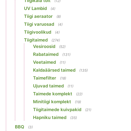
Tiigikala toit
(12)
UV Lambid
(4)
Tiigi aeraator
(8)
Tiigi varuosad
(4)
Tiigivoolikud
(4)
Tiigitaimed
(274)
Vesiroosid
(52)
Rabataimed
(131)
Veetaimed
(11)
Kaldaäärsed taimed
(135)
Taimefilter
(18)
Ujuvad taimed
(11)
Taimede komplekt
(22)
Minitiigi komplekt
(19)
Tiigitaimede kuivpakid
(21)
Hapniku taimed
(35)
BBQ
(3)