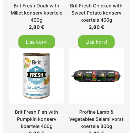
Brit Fresh Duck with
Brit Fresh Chicken with
Millet konserv koertele
Sweet Potato konserv
400g
koertele 400g
2,80
€
2,80
€
Lisa korvi
Lisa korvi
Brit Fresh Fish with
Profine Lamb &
Pumpkin konserv
Vegetables Salami vorst
koertele 400g
koertele 800g