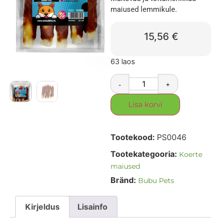
maiused lemmikule.
15,56
€
63 laos
-
+
Lisa korvi
Tootekood:
PS0046
Tootekategooria:
Koerte
maiused
Bränd:
Bubu Pets
Kirjeldus
Lisainfo