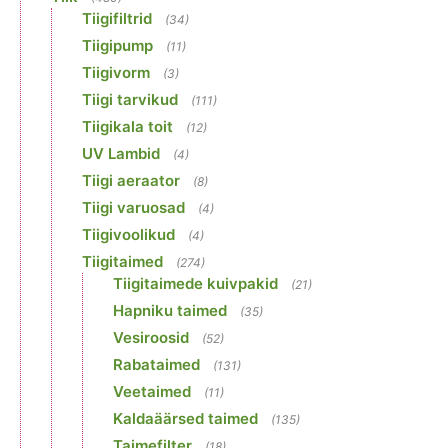
Tiigifiltrid
(34)
Tiigipump
(11)
Tiigivorm
(3)
Tiigi tarvikud
(111)
Tiigikala toit
(12)
UV Lambid
(4)
Tiigi aeraator
(8)
Tiigi varuosad
(4)
Tiigivoolikud
(4)
Tiigitaimed
(274)
Tiigitaimede kuivpakid
(21)
Hapniku taimed
(35)
Vesiroosid
(52)
Rabataimed
(131)
Veetaimed
(11)
Kaldaäärsed taimed
(135)
Taimefilter
(18)