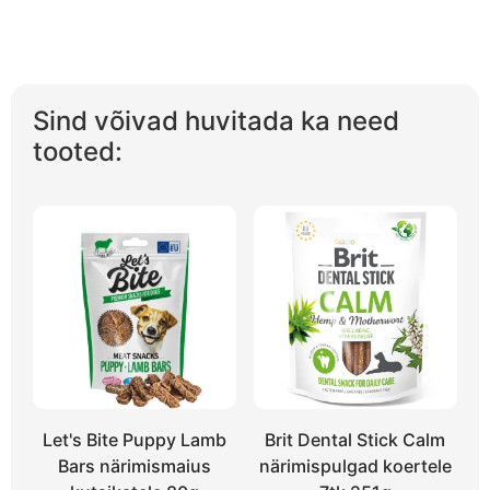
Sind võivad huvitada ka need
tooted:
Let's Bite Puppy Lamb
Brit Dental Stick Calm
Bars närimismaius
närimispulgad koertele