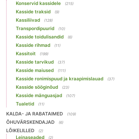
Konservid kassidele
(215)
Kasside traksid
(9)
Kassiliivad
(128)
Transpordipuurid
(10)
Kasside toidulisandid
(6)
Kasside rihmad
(11)
Kassitoit
(199)
Kasside tarvikud
(37)
Kasside maiused
(111)
Kasside ronimispuud ja kraapimislauad
(37)
Kasside sööginõud
(23)
Kasside mänguasjad
(107)
Tualetid
(11)
KALDA- JA RABATAIMED
(109)
ÕHUVÄRSKENDAJAD
(6)
LÕIKELILLED
(2)
Leinaseaded
(2)