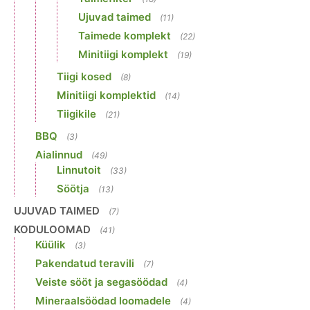
Ujuvad taimed
(11)
Taimede komplekt
(22)
Minitiigi komplekt
(19)
Tiigi kosed
(8)
Minitiigi komplektid
(14)
Tiigikile
(21)
BBQ
(3)
Aialinnud
(49)
Linnutoit
(33)
Söötja
(13)
UJUVAD TAIMED
(7)
KODULOOMAD
(41)
Küülik
(3)
Pakendatud teravili
(7)
Veiste sööt ja segasöödad
(4)
Mineraalsöödad loomadele
(4)