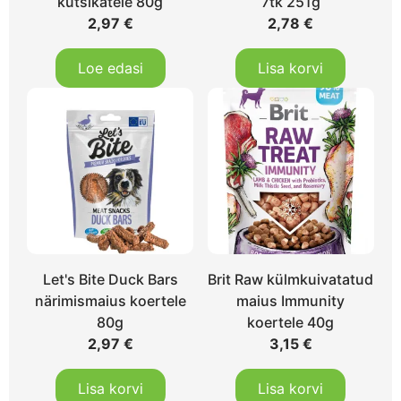
kutsikatele 80g
7tk 251g
2,97
€
2,78
€
Loe edasi
Lisa korvi
Let's Bite Duck Bars
Brit Raw külmkuivatatud
närimismaius koertele
maius Immunity
80g
koertele 40g
2,97
€
3,15
€
Lisa korvi
Lisa korvi