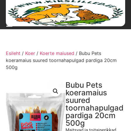
Esileht
/
Koer
/
Koerte maiused
/ Bubu Pets
koeramaius suured toornahapulgad pardiga 20cm
500g
Bubu Pets
koeramaius
suured
toornahapulgad
pardiga 20cm
500g
Maitsvad ja toitainerikkad