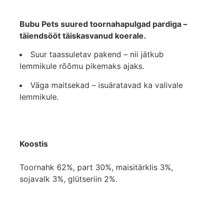
Bubu Pets suured toornahapulgad pardiga –
täiendsööt täiskasvanud koerale.
Suur taassuletav pakend – nii jätkub
lemmikule rõõmu pikemaks ajaks.
Väga maitsekad – isuäratavad ka valivale
lemmikule.
Koostis
Toornahk 62%, part 30%, maisitärklis 3%,
sojavalk 3%, glütseriin 2%.