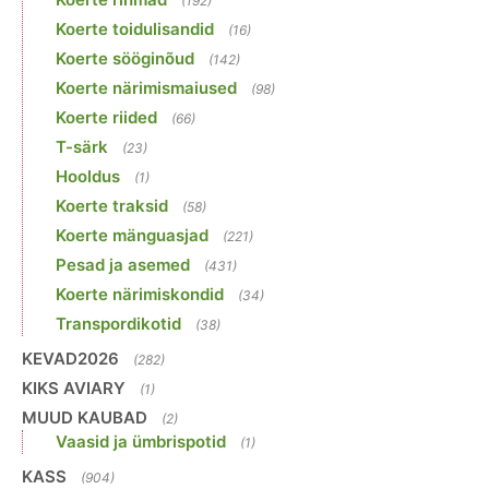
(192)
Koerte toidulisandid
(16)
Koerte sööginõud
(142)
Koerte närimismaiused
(98)
Koerte riided
(66)
T-särk
(23)
Hooldus
(1)
Koerte traksid
(58)
Koerte mänguasjad
(221)
Pesad ja asemed
(431)
Koerte närimiskondid
(34)
Transpordikotid
(38)
KEVAD2026
(282)
KIKS AVIARY
(1)
MUUD KAUBAD
(2)
Vaasid ja ümbrispotid
(1)
KASS
(904)