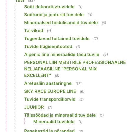
Tuvi
(83)
Sööt dekoratiivtuvidele
(1)
Sööturid ja jooturid tuvidele
(3)
Mineraalsed toidulisandid tuvidele
(9)
Tarvikud
(1)
Tugevdavad toitained tuvidele
(7)
Tuvide hügieenitooted
(1)
Alpenic line mineraalide tasu tuvile
(4)
PERSONAL LIIN MEISTRILE PROFESSIONAALNE
NELJAFAASILINE "PERSONAL MIX
EXCELLENT"
(8)
Aretusliin aastaringne
(17)
SKY RACE EUROPE LINE
(6)
Tuvide transpordikorvid
(2)
JUUNIOR
(7)
Täissöödad ja mineraalid tuvidele
(1)
Mineraalid tuvidele
(1)
Pesakastid ja põrandad
(3)