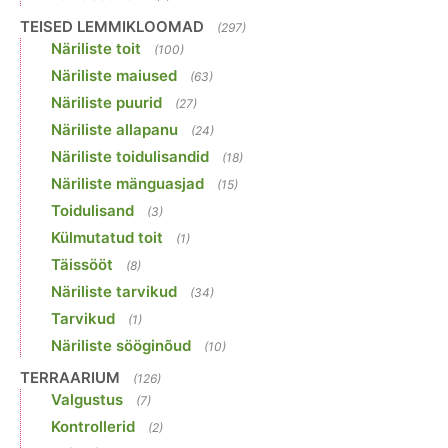
TEISED LEMMIKLOOMAD
(297)
Näriliste toit
(100)
Näriliste maiused
(63)
Näriliste puurid
(27)
Näriliste allapanu
(24)
Näriliste toidulisandid
(18)
Näriliste mänguasjad
(15)
Toidulisand
(3)
Külmutatud toit
(1)
Täissööt
(8)
Näriliste tarvikud
(34)
Tarvikud
(1)
Näriliste sööginõud
(10)
TERRAARIUM
(126)
Valgustus
(7)
Kontrollerid
(2)