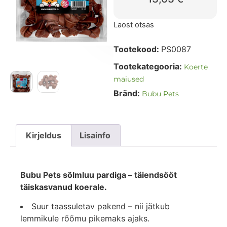
Laost otsas
Tootekood:
PS0087
Tootekategooria:
Koerte
maiused
Bränd:
Bubu Pets
Kirjeldus
Lisainfo
Bubu Pets sõlmluu pardiga – täiendsööt
täiskasvanud koerale.
Suur taassuletav pakend – nii jätkub
lemmikule rõõmu pikemaks ajaks.