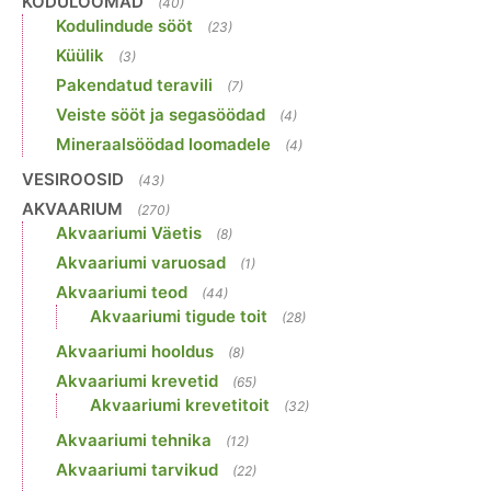
KODULOOMAD
(40)
Kodulindude sööt
(23)
Küülik
(3)
Pakendatud teravili
(7)
Veiste sööt ja segasöödad
(4)
Mineraalsöödad loomadele
(4)
VESIROOSID
(43)
AKVAARIUM
(270)
Akvaariumi Väetis
(8)
Akvaariumi varuosad
(1)
Akvaariumi teod
(44)
Akvaariumi tigude toit
(28)
Akvaariumi hooldus
(8)
Akvaariumi krevetid
(65)
Akvaariumi krevetitoit
(32)
Akvaariumi tehnika
(12)
Akvaariumi tarvikud
(22)