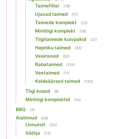
Taimefilter
(18)
Ujuvad taimed
(11)
Taimede komplekt
(22)
Minitiigi komplekt
(19)
Tiigitaimede kuivpakid
(21)
Hapniku taimed
(35)
Vesiroosid
(52)
Rabataimed
(131)
Veetaimed
(11)
Kaldaäärsed taimed
(135)
Tiigi kosed
(8)
Minitiigi komplektid
(14)
BBQ
(3)
Aialinnud
(49)
Linnutoit
(33)
Söötja
(13)