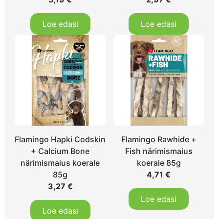
Loe edasi
Loe edasi
Flamingo Hapki Codskin
Flamingo Rawhide +
+ Calcium Bone
Fish närimismaius
närimismaius koerale
koerale 85g
85g
4,71
€
3,27
€
Loe edasi
Loe edasi