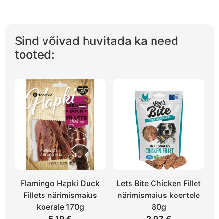
Sind võivad huvitada ka need
tooted:
Flamingo Hapki Duck
Lets Bite Chicken Fillet
Fillets närimismaius
närimismaius koertele
koerale 170g
80g
5,19
€
2,97
€