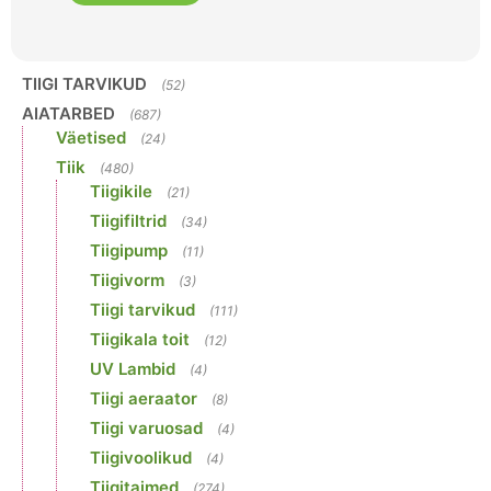
TIIGI TARVIKUD
(52)
AIATARBED
(687)
Väetised
(24)
Tiik
(480)
Tiigikile
(21)
Tiigifiltrid
(34)
Tiigipump
(11)
Tiigivorm
(3)
Tiigi tarvikud
(111)
Tiigikala toit
(12)
UV Lambid
(4)
Tiigi aeraator
(8)
Tiigi varuosad
(4)
Tiigivoolikud
(4)
Tiigitaimed
(274)