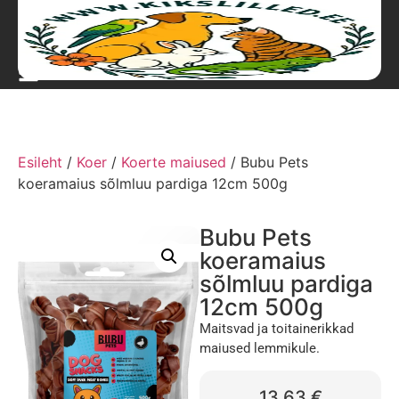
Esileht
/
Koer
/
Koerte maiused
/ Bubu Pets
koeramaius sõlmluu pardiga 12cm 500g
Bubu Pets
koeramaius
sõlmluu pardiga
12cm 500g
Maitsvad ja toitainerikkad
maiused lemmikule.
13,63
€