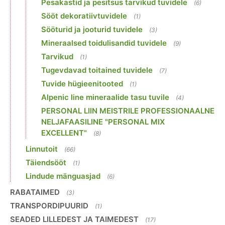
Pesakastid ja pesitsus tarvikud tuvidele
(6)
Sööt dekoratiivtuvidele
(1)
Sööturid ja jooturid tuvidele
(3)
Mineraalsed toidulisandid tuvidele
(9)
Tarvikud
(1)
Tugevdavad toitained tuvidele
(7)
Tuvide hügieenitooted
(1)
Alpenic line mineraalide tasu tuvile
(4)
PERSONAL LIIN MEISTRILE PROFESSIONAALNE
NELJAFAASILINE "PERSONAL MIX
EXCELLENT"
(8)
Linnutoit
(66)
Täiendsööt
(1)
Lindude mänguasjad
(6)
RABATAIMED
(3)
TRANSPORDIPUURID
(1)
SEADED LILLEDEST JA TAIMEDEST
(17)