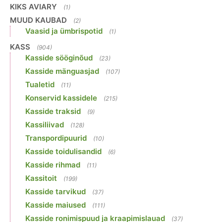
KIKS AVIARY
(1)
MUUD KAUBAD
(2)
Vaasid ja ümbrispotid
(1)
KASS
(904)
Kasside sööginõud
(23)
Kasside mänguasjad
(107)
Tualetid
(11)
Konservid kassidele
(215)
Kasside traksid
(9)
Kassiliivad
(128)
Transpordipuurid
(10)
Kasside toidulisandid
(6)
Kasside rihmad
(11)
Kassitoit
(199)
Kasside tarvikud
(37)
Kasside maiused
(111)
Kasside ronimispuud ja kraapimislauad
(37)