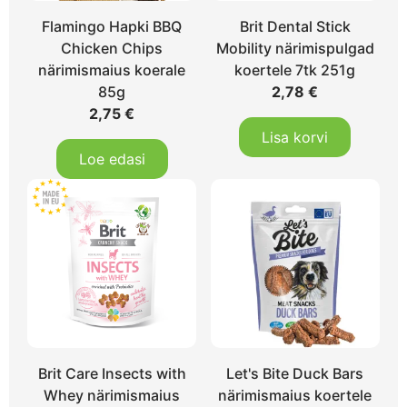
Flamingo Hapki BBQ
Brit Dental Stick
Chicken Chips
Mobility närimispulgad
närimismaius koerale
koertele 7tk 251g
85g
2,78
€
2,75
€
Lisa korvi
Loe edasi
Brit Care Insects with
Let's Bite Duck Bars
Whey närimismaius
närimismaius koertele