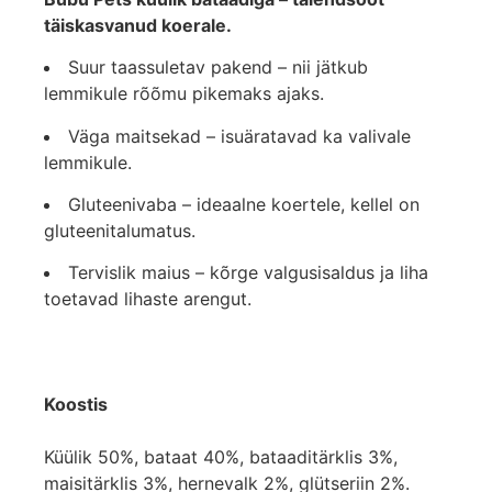
täiskasvanud koerale.
Suur taassuletav pakend – nii jätkub
lemmikule rõõmu pikemaks ajaks.
Väga maitsekad – isuäratavad ka valivale
lemmikule.
Gluteenivaba – ideaalne koertele, kellel on
gluteenitalumatus.
Tervislik maius – kõrge valgusisaldus ja liha
toetavad lihaste arengut.
Koostis
Küülik 50%, bataat 40%, bataaditärklis 3%,
maisitärklis 3%, hernevalk 2%, glütseriin 2%.