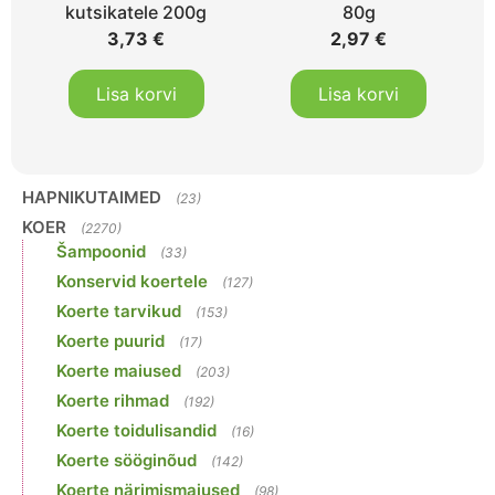
kutsikatele 200g
80g
3,73
€
2,97
€
Lisa korvi
Lisa korvi
HAPNIKUTAIMED
(23)
KOER
(2270)
Šampoonid
(33)
Konservid koertele
(127)
Koerte tarvikud
(153)
Koerte puurid
(17)
Koerte maiused
(203)
Koerte rihmad
(192)
Koerte toidulisandid
(16)
Koerte sööginõud
(142)
Koerte närimismaiused
(98)