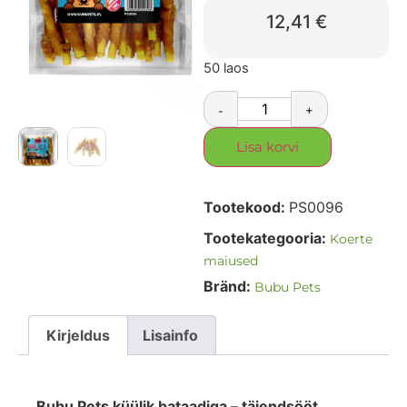
12,41
€
50 laos
-
+
Lisa korvi
Tootekood:
PS0096
Tootekategooria:
Koerte
maiused
Bränd:
Bubu Pets
Kirjeldus
Lisainfo
Bubu Pets küülik bataadiga – täiendsööt