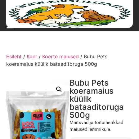
Esileht
/
Koer
/
Koerte maiused
/ Bubu Pets
koeramaius küülik bataaditoruga 500g
Bubu Pets
koeramaius
küülik
bataaditoruga
500g
Maitsvad ja toitainerikkad
maiused lemmikule.