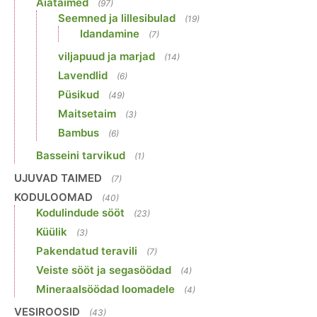
Aiataimed
(97)
Seemned ja lillesibulad
(19)
Idandamine
(7)
viljapuud ja marjad
(14)
Lavendlid
(6)
Püsikud
(49)
Maitsetaim
(3)
Bambus
(6)
Basseini tarvikud
(1)
UJUVAD TAIMED
(7)
KODULOOMAD
(40)
Kodulindude sööt
(23)
Küülik
(3)
Pakendatud teravili
(7)
Veiste sööt ja segasöödad
(4)
Mineraalsöödad loomadele
(4)
VESIROOSID
(43)