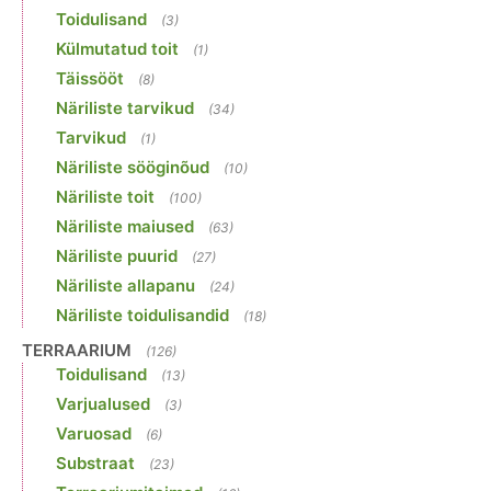
Toidulisand
(3)
Külmutatud toit
(1)
Täissööt
(8)
Näriliste tarvikud
(34)
Tarvikud
(1)
Näriliste sööginõud
(10)
Näriliste toit
(100)
Näriliste maiused
(63)
Näriliste puurid
(27)
Näriliste allapanu
(24)
Näriliste toidulisandid
(18)
TERRAARIUM
(126)
Toidulisand
(13)
Varjualused
(3)
Varuosad
(6)
Substraat
(23)