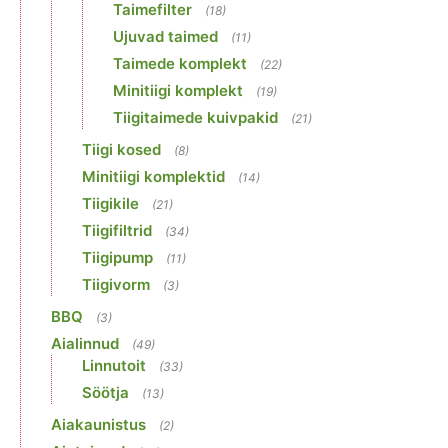
Taimefilter
(18)
Ujuvad taimed
(11)
Taimede komplekt
(22)
Minitiigi komplekt
(19)
Tiigitaimede kuivpakid
(21)
Tiigi kosed
(8)
Minitiigi komplektid
(14)
Tiigikile
(21)
Tiigifiltrid
(34)
Tiigipump
(11)
Tiigivorm
(3)
BBQ
(3)
Aialinnud
(49)
Linnutoit
(33)
Söötja
(13)
Aiakaunistus
(2)