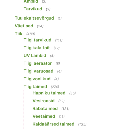
Amplid
(3)
Tarvikud
(3)
Tuulekaitsevõrgud
(1)
Väetised
(24)
Tiik
(480)
Tiigi tarvikud
(111)
Tiigikala toit
(12)
UV Lambid
(4)
Tiigi aeraator
(8)
Tiigi varuosad
(4)
Tiigivoolikud
(4)
Tiigitaimed
(274)
Hapniku taimed
(35)
Vesiroosid
(52)
Rabataimed
(131)
Veetaimed
(11)
Kaldaäärsed taimed
(135)