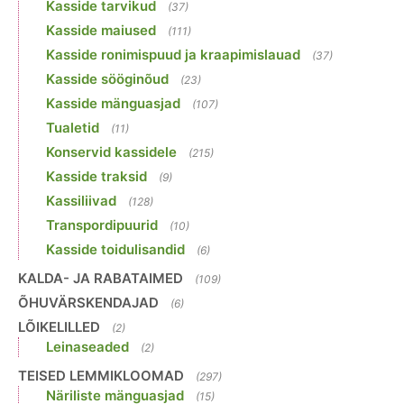
Kasside tarvikud
(37)
Kasside maiused
(111)
Kasside ronimispuud ja kraapimislauad
(37)
Kasside sööginõud
(23)
Kasside mänguasjad
(107)
Tualetid
(11)
Konservid kassidele
(215)
Kasside traksid
(9)
Kassiliivad
(128)
Transpordipuurid
(10)
Kasside toidulisandid
(6)
KALDA- JA RABATAIMED
(109)
ÕHUVÄRSKENDAJAD
(6)
LÕIKELILLED
(2)
Leinaseaded
(2)
TEISED LEMMIKLOOMAD
(297)
Näriliste mänguasjad
(15)