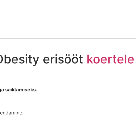
Obesity erisööt
koertele
ja säilitamiseks.
hendamine.