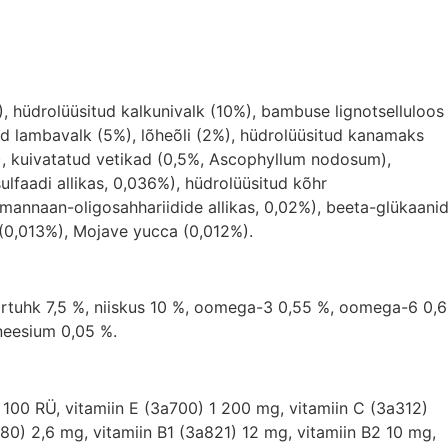
 hüdrolüüsitud kalkunivalk (10%), bambuse lignotselluloos
itud lambavalk (5%), lõheõli (2%), hüdrolüüsitud kanamaks
%), kuivatatud vetikad (0,5%, Ascophyllum nodosum),
lfaadi allikas, 0,036%), hüdrolüüsitud kõhr
 (mannaan-oligosahhariidide allikas, 0,02%), beeta-glükaani
d (0,013%), Mojave yucca (0,012%).
oortuhk 7,5 %, niiskus 10 %, oomega-3 0,55 %, oomega-6 0,6
gneesium 0,05 %.
 100 RÜ, vitamiin E (3a700) 1 200 mg, vitamiin C (3a312)
880) 2,6 mg, vitamiin B1 (3a821) 12 mg, vitamiin B2 10 mg,