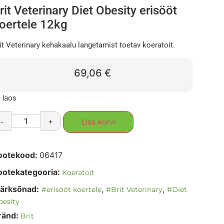
rit Veterinary Diet Obesity erisööt
oertele 12kg
it Veterinary kehakaalu langetamist toetav koeratoit.
69,06
€
 laos
-
+
Lisa korvi
ootekood:
06417
ootekategooria:
Koeratoit
ärksõnad:
,
,
#erisööt koertele
#Brit Veterinary
#Diet
esity
ränd:
Brit