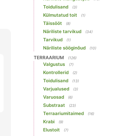
Toidulisand
(3)
Külmutatud toit
(1)
Täissööt
(8)
Näriliste tarvikud
(34)
Tarvikud
(1)
Näriliste sööginõud
(10)
TERRAARIUM
(126)
Valgustus
(7)
Kontrollerid
(2)
Toidulisand
(13)
Varjualused
(3)
Varuosad
(6)
Substraat
(23)
Terraariumitaimed
(16)
Krabi
(9)
Elustoit
(7)