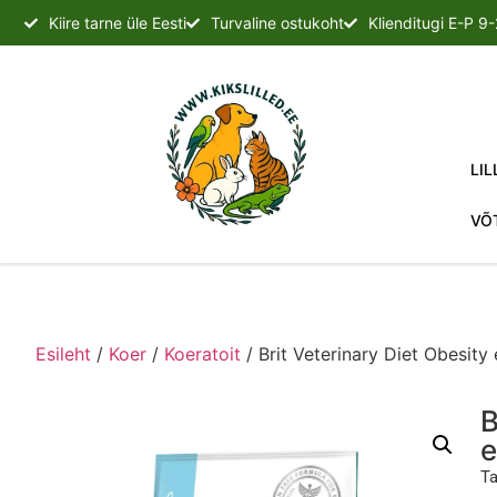
Kiire tarne üle Eesti
Turvaline ostukoht
Klienditugi E-P 9
LIL
VÕ
Esileht
/
Koer
/
Koeratoit
/ Brit Veterinary Diet Obesity
B
e
Ta