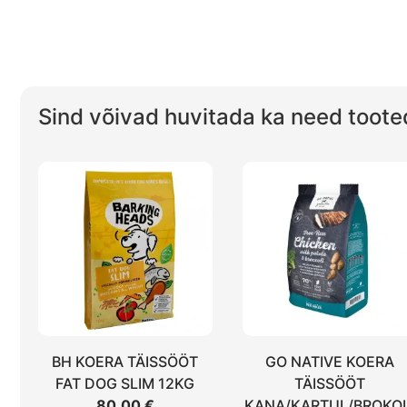
Sind võivad huvitada ka need toote
BH KOERA TÄISSÖÖT
GO NATIVE KOERA
FAT DOG SLIM 12KG
TÄISSÖÖT
80,00
€
KANA/KARTUL/BROKOL