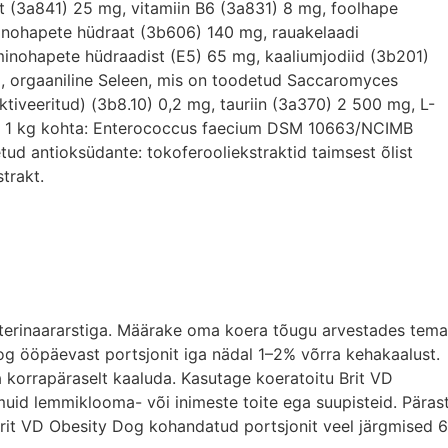
t (3a841) 25 mg, vitamiin B6 (3a831) 8 mg, foolhape
minohapete hüdraat (3b606) 140 mg, rauakelaadi
inohapete hüdraadist (E5) 65 mg, kaaliumjodiid (3b201)
, orgaaniline Seleen, mis on toodetud Saccaromyces
tiveeritud) (3b8.10) 0,2 mg, tauriin (3a370) 2 500 mg, L-
orid 1 kg kohta: Enterococcus faecium DSM 10663/NCIMB
ud antioksüdante: tokoferooliekstraktid taimsest õlist
trakt.
eterinaararstiga. Määrake oma koera tõugu arvestades tema
og ööpäevast portsjonit iga nädal 1–2% võrra kehakaalust.
 korrapäraselt kaaluda. Kasutage koeratoitu Brit VD
id lemmiklooma- või inimeste toite ega suupisteid. Päras
rit VD Obesity Dog kohandatud portsjonit veel järgmised 6