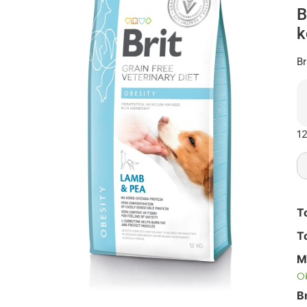
B
k
Br
12
T
T
M
Ob
B