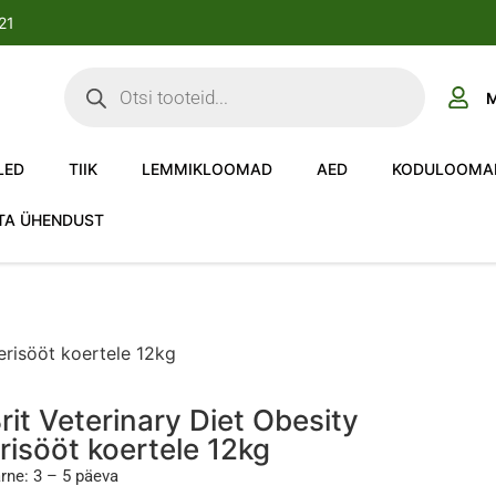
-21
M
LED
TIIK
LEMMIKLOOMAD
AED
KODULOOMA
TA ÜHENDUST
 erisööt koertele 12kg
rit Veterinary Diet Obesity
risööt koertele 12kg
rne: 3 – 5 päeva