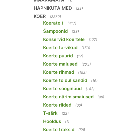
(1)
HAPNIKUTAIMED
(23)
KOER
(2270)
Koeratoit
(417)
Šampoonid
(33)
Konservid koertele
(127)
Koerte tarvikud
(153)
Koerte puurid
(17)
d
Koerte maiused
(203)
Koerte rihmad
(192)
Koerte toidulisandid
(16)
Koerte sööginõud
(142)
Koerte närimismaiused
(98)
Koerte riided
(66)
T-särk
(23)
Hooldus
(1)
Koerte traksid
(58)