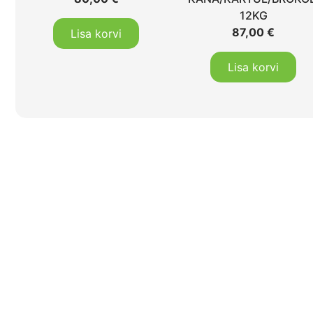
12KG
87,00
€
Lisa korvi
Lisa korvi