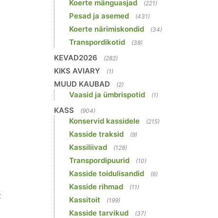
Koerte mänguasjad
(221)
Pesad ja asemed
(431)
Koerte närimiskondid
(34)
Transpordikotid
(38)
KEVAD2026
(282)
KIKS AVIARY
(1)
MUUD KAUBAD
(2)
Vaasid ja ümbrispotid
(1)
KASS
(904)
Konservid kassidele
(215)
Kasside traksid
(9)
Kassiliivad
(128)
Transpordipuurid
(10)
Kasside toidulisandid
(6)
Kasside rihmad
(11)
t
Kassitoit
(199)
Kasside tarvikud
(37)