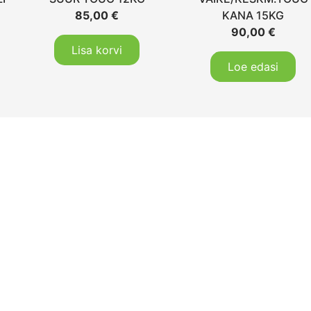
85,00
€
KANA 15KG
90,00
€
Lisa korvi
Loe edasi