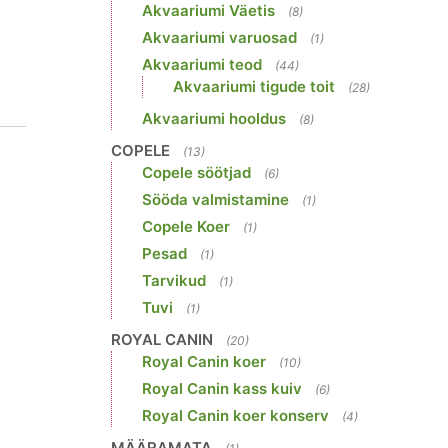
Akvaariumi Väetis
(8)
Akvaariumi varuosad
(1)
Akvaariumi teod
(44)
Akvaariumi tigude toit
(28)
Akvaariumi hooldus
(8)
COPELE
(13)
Copele söötjad
(6)
Sööda valmistamine
(1)
Copele Koer
(1)
Pesad
(1)
Tarvikud
(1)
Tuvi
(1)
ROYAL CANIN
(20)
Royal Canin koer
(10)
Royal Canin kass kuiv
(6)
Royal Canin koer konserv
(4)
MÄÄRAMATA