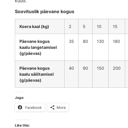
kuud.
Soovituslik päevane kogus
Koera kaal (kg)
2
5
10
15
Päevane kogus
35
80
130
180
kaalu langetamisel
(g/päevas)
Päevane kogus
40
90
150
200
kaalu säilitamisel
(g/päevas)
Jaga:
Facebook
More
Like this: