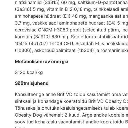
niatsiinamiid (3a315) 60 mg, kaltsium-D-pantotenaa
(3a316) 5 mg, vitamiin B12 0,18 mg, tsinkkelaadi a
aminohapete hüdraat (E1) 48 mg, mangaankelaat am
3,7 mg, vaskkelaadi aminohapete hüdraat (E4) 5 mg
cerevisiae CNCM I-3060 poolt (seleenitud pärm, inak
karnitiin (3a910) 630 mg. Soolefloora stabilisaat
10415 (4b1707) 1×109 CFU. Sisaldab ELis heakskiidet
(1b306), askorbüülpalmitaat (1b304) ja rosmariinieks
Metaboliseeruv energia
3120 kcal/kg
Söötmisjuhend
Konsulteerige enne Brit VD toidu kasutamist oma v
sihtkaal ja kohandage koeratoidu Brit VD Obesity D
Tõhusaks ja ohutuks kaalulangetamiseks tuleb koera
Obesity Dog vähemalt 2 kuud. Ärge andke koerale mu
soovitud kehakaalu saavutamist andke koeratoidu B