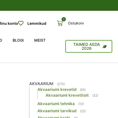
0
Ostukorv
inu konto
Lemmikud
D
BLOGI
MEIST
TAIMED AEDA
2026
AKVAARIUM
(270)
Akvaariumi krevetid
(65)
Akvaariumi krevetitoit
(32)
Akvaariumi tehnika
(12)
Akvaariumi tarvikud
(22)
Akvaariumi krabi