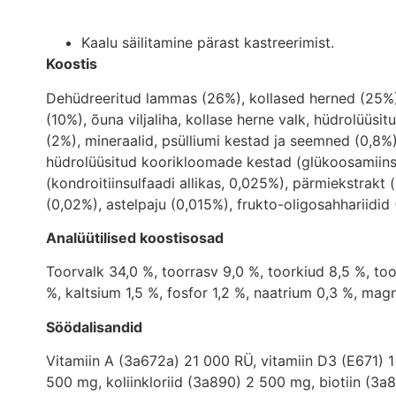
Kaalu säilitamine pärast kastreerimist.
Koostis
Dehüdreeritud lammas (26%), kollased herned (25%),
(10%), õuna viljaliha, kollase herne valk, hüdrolüüs
(2%), mineraalid, psülliumi kestad ja seemned (0,8
hüdrolüüsitud koorikloomade kestad (glükoosamiinsu
(kondroitiinsulfaadi allikas, 0,025%), pärmiekstrakt
(0,02%), astelpaju (0,015%), frukto-oligosahhariidi
Analüütilised koostisosad
Toorvalk 34,0 %, toorrasv 9,0 %, toorkiud 8,5 %, t
%, kaltsium 1,5 %, fosfor 1,2 %, naatrium 0,3 %, ma
Söödalisandid
Vitamiin A (3a672a) 21 000 RÜ, vitamiin D3 (E671) 1
500 mg, koliinkloriid (3a890) 2 500 mg, biotiin (3a