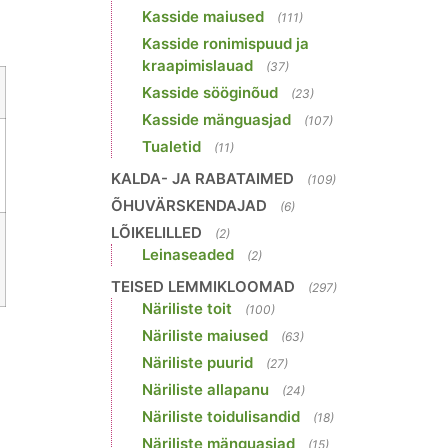
Kasside maiused
(111)
Kasside ronimispuud ja
kraapimislauad
(37)
Kasside sööginõud
(23)
Kasside mänguasjad
(107)
Tualetid
(11)
KALDA- JA RABATAIMED
(109)
ÕHUVÄRSKENDAJAD
(6)
LÕIKELILLED
(2)
Leinaseaded
(2)
TEISED LEMMIKLOOMAD
(297)
Näriliste toit
(100)
Näriliste maiused
(63)
Näriliste puurid
(27)
Näriliste allapanu
(24)
Näriliste toidulisandid
(18)
Näriliste mänguasjad
(15)