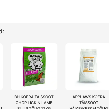
d:
BH KOERA TÄISSÖÖT
APPLAWS KOERA
CHOP LICKIN LAMB
TÄISSÖÖT
I
SUUR TÕUG 12KG
VÄIKE/KESKM.TÕUG