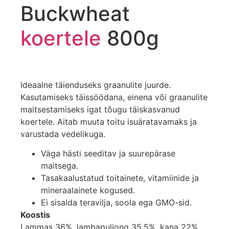
Buckwheat
koertele
800g
Ideaalne täienduseks graanulite juurde.
Kasutamiseks täissöödana, einena või graanulite
maitsestamiseks igat tõugu täiskasvanud
koertele. Aitab muuta toitu isuäratavamaks ja
varustada vedelikuga.
Väga hästi seeditav ja suurepärase
maitsega.
Tasakaalustatud toitainete, vitamiinide ja
mineraalainete kogused.
Ei sisalda teravilja, soola ega GMO-sid.
Koostis
Lammas 36%, lambapuljong 35,5%, kana 22%,