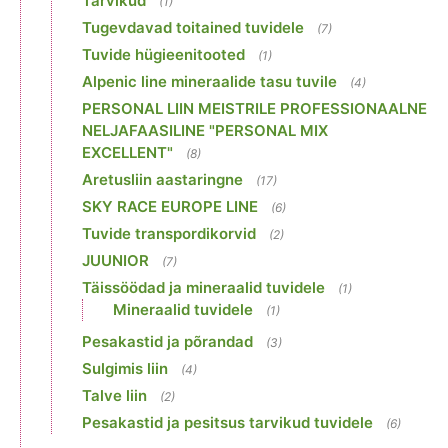
Tarvikud
(1)
Tugevdavad toitained tuvidele
(7)
Tuvide hügieenitooted
(1)
Alpenic line mineraalide tasu tuvile
(4)
PERSONAL LIIN MEISTRILE PROFESSIONAALNE
NELJAFAASILINE "PERSONAL MIX
EXCELLENT"
(8)
Aretusliin aastaringne
(17)
SKY RACE EUROPE LINE
(6)
Tuvide transpordikorvid
(2)
JUUNIOR
(7)
Täissöödad ja mineraalid tuvidele
(1)
Mineraalid tuvidele
(1)
Pesakastid ja põrandad
(3)
Sulgimis liin
(4)
Talve liin
(2)
Pesakastid ja pesitsus tarvikud tuvidele
(6)