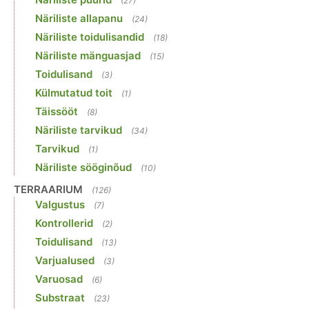
(27)
Näriliste allapanu
(24)
Näriliste toidulisandid
(18)
Näriliste mänguasjad
(15)
Toidulisand
(3)
Külmutatud toit
(1)
Täissööt
(8)
Näriliste tarvikud
(34)
Tarvikud
(1)
Näriliste sööginõud
(10)
TERRAARIUM
(126)
Valgustus
(7)
Kontrollerid
(2)
Toidulisand
(13)
Varjualused
(3)
Varuosad
(6)
Substraat
(23)