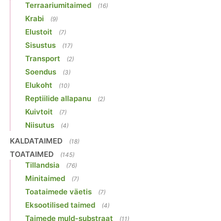
Terraariumitaimed
(16)
Krabi
(9)
Elustoit
(7)
Sisustus
(17)
Transport
(2)
Soendus
(3)
Elukoht
(10)
Reptiilide allapanu
(2)
Kuivtoit
(7)
Niisutus
(4)
KALDATAIMED
(18)
TOATAIMED
(145)
Tillandsia
(76)
Minitaimed
(7)
Toataimede väetis
(7)
Eksootilised taimed
(4)
Taimede muld-substraat
(11)