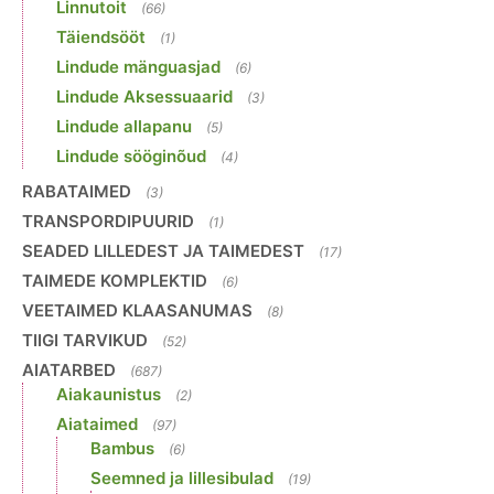
Linnutoit
(66)
Täiendsööt
(1)
Lindude mänguasjad
(6)
Lindude Aksessuaarid
(3)
Lindude allapanu
(5)
Lindude sööginõud
(4)
RABATAIMED
(3)
TRANSPORDIPUURID
(1)
SEADED LILLEDEST JA TAIMEDEST
(17)
TAIMEDE KOMPLEKTID
(6)
VEETAIMED KLAASANUMAS
(8)
TIIGI TARVIKUD
(52)
AIATARBED
(687)
Aiakaunistus
(2)
Aiataimed
(97)
Bambus
(6)
Seemned ja lillesibulad
(19)