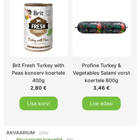
Brit Fresh Turkey with
Profine Turkey &
Peas konserv koertele
Vegetables Salami vorst
400g
koertele 800g
2,80
€
3,46
€
Lisa korvi
Loe edasi
AKVAARIUM
(270)
Akvaariumi krevetid
(65)