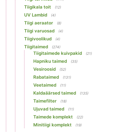
Tiigikala toit
(12)
UV Lambid
(4)
Tiigi aeraator
(8)
Tiigi varuosad
(4)
Tiigivoolikud
(4)
Tiigitaimed
(274)
Tiigitaimede kuivpakid
(21)
Hapniku taimed
(35)
Vesiroosid
(52)
Rabataimed
(131)
Veetaimed
(11)
Kaldaäärsed taimed
(135)
Taimefilter
(18)
Ujuvad taimed
(11)
Taimede komplekt
(22)
Minitiigi komplekt
(19)