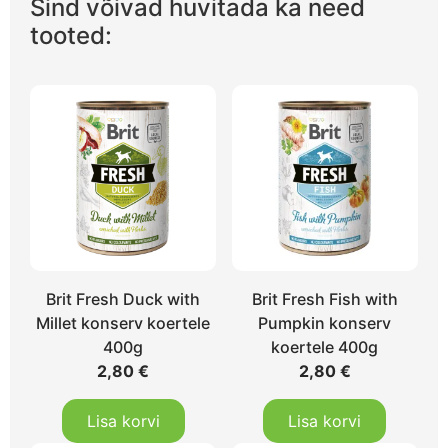
Sind võivad huvitada ka need
tooted:
Brit Fresh Duck with
Brit Fresh Fish with
Millet konserv koertele
Pumpkin konserv
400g
koertele 400g
2,80
€
2,80
€
Lisa korvi
Lisa korvi