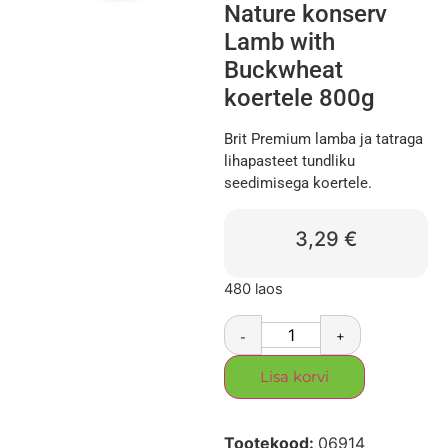
Nature konserv
Lamb with
Buckwheat
koertele 800g
Brit Premium lamba ja tatraga
lihapasteet tundliku
seedimisega koertele.
3,29
€
480 laos
-
+
Lisa korvi
Tootekood:
06914