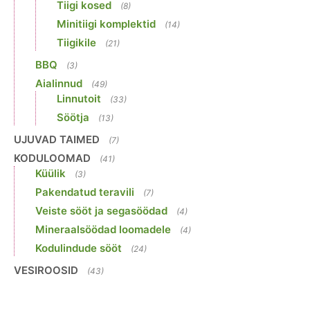
Tiigi kosed
(8)
Minitiigi komplektid
(14)
Tiigikile
(21)
BBQ
(3)
Aialinnud
(49)
Linnutoit
(33)
Söötja
(13)
UJUVAD TAIMED
(7)
KODULOOMAD
(41)
Küülik
(3)
Pakendatud teravili
(7)
Veiste sööt ja segasöödad
(4)
Mineraalsöödad loomadele
(4)
Kodulindude sööt
(24)
VESIROOSID
(43)