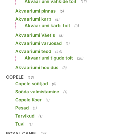
Akvaariumi vähkide toit
(17)
Akvaariumi pinnas
(5)
Akvaariumi karp
(8)
Akvaariumi karbi toit
(3)
Akvaariumi Väetis
(8)
Akvaariumi varuosad
(1)
Akvaariumi teod
(44)
Akvaariumi tigude toit
(28)
Akvaariumi hooldus
(8)
COPELE
(13)
Copele söötjad
(6)
Sööda valmistamine
(1)
Copele Koer
(1)
Pesad
(1)
Tarvikud
(1)
Tuvi
(1)
ROYAL CANIN
(20)