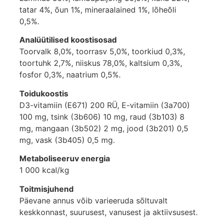
tatar 4%, õun 1%, mineraalained 1%, lõheõli
0,5%.
Analüütilised koostisosad
Toorvalk 8,0%, toorrasv 5,0%, toorkiud 0,3%,
toortuhk 2,7%, niiskus 78,0%, kaltsium 0,3%,
fosfor 0,3%, naatrium 0,5%.
Toidukoostis
D3-vitamiin (E671) 200 RÜ, E-vitamiin (3a700)
100 mg, tsink (3b606) 10 mg, raud (3b103) 8
mg, mangaan (3b502) 2 mg, jood (3b201) 0,5
mg, vask (3b405) 0,5 mg.
Metaboliseeruv energia
1 000 kcal/kg
Toitmisjuhend
Päevane annus võib varieeruda sõltuvalt
keskkonnast, suurusest, vanusest ja aktiivsusest.