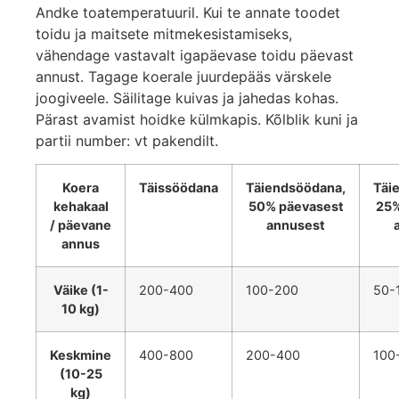
Andke toatemperatuuril. Kui te annate toodet
toidu ja maitsete mitmekesistamiseks,
vähendage vastavalt igapäevase toidu päevast
annust. Tagage koerale juurdepääs värskele
joogiveele. Säilitage kuivas ja jahedas kohas.
Pärast avamist hoidke külmkapis. Kõlblik kuni ja
partii number: vt pakendilt.
Koera
Täissöödana
Täiendsöödana,
Täi
kehakaal
50% päevasest
25%
/ päevane
annusest
annus
Väike (1-
200-400
100-200
50-
10 kg)
Keskmine
400-800
200-400
100
(10-25
kg)