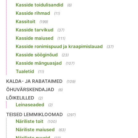
Kasside toidulisandid
(6)
Kasside rihmad
(11)
Kassitoit
(199)
Kasside tarvikud
(37)
Kasside maiused
(111)
Kasside ronimispuud ja kraapimislauad
(37)
Kasside sööginõud
(23)
Kasside mänguasjad
(107)
Tualetid
(11)
KALDA- JA RABATAIMED
(109)
ÕHUVÄRSKENDAJAD
(6)
LÕIKELILLED
(2)
Leinaseaded
(2)
TEISED LEMMIKLOOMAD
(297)
Näriliste toit
(100)
Näriliste maiused
(63)
Näriliste puurid