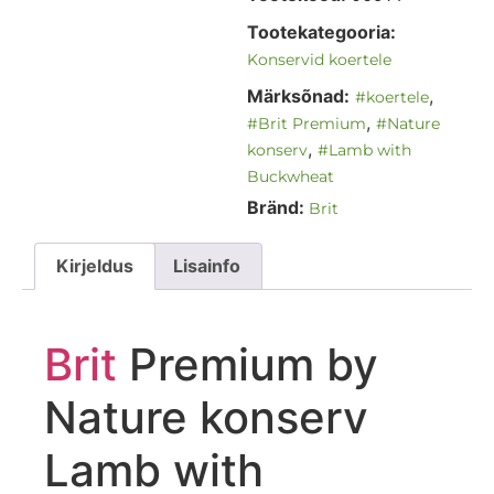
Tootekategooria:
Konservid koertele
Märksõnad:
,
#koertele
,
#Brit Premium
#Nature
,
konserv
#Lamb with
Buckwheat
Bränd:
Brit
Kirjeldus
Lisainfo
Brit
Premium by
Nature konserv
Lamb with