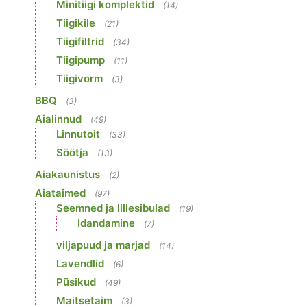
Minitiigi komplektid
(14)
Tiigikile
(21)
Tiigifiltrid
(34)
Tiigipump
(11)
Tiigivorm
(3)
BBQ
(3)
Aialinnud
(49)
Linnutoit
(33)
Söötja
(13)
Aiakaunistus
(2)
Aiataimed
(97)
Seemned ja lillesibulad
(19)
Idandamine
(7)
viljapuud ja marjad
(14)
Lavendlid
(6)
Püsikud
(49)
Maitsetaim
(3)