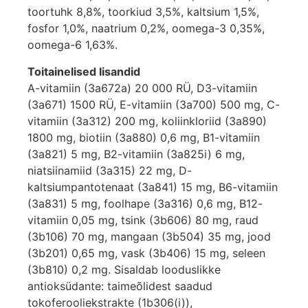
toortuhk 8,8%, toorkiud 3,5%, kaltsium 1,5%,
fosfor 1,0%, naatrium 0,2%, oomega-3 0,35%,
oomega-6 1,63%.
Toitainelised lisandid
A-vitamiin (3a672a) 20 000 RÜ, D3-vitamiin
(3a671) 1500 RÜ, E-vitamiin (3a700) 500 mg, C-
vitamiin (3a312) 200 mg, koliinkloriid (3a890)
1800 mg, biotiin (3a880) 0,6 mg, B1-vitamiin
(3a821) 5 mg, B2-vitamiin (3a825i) 6 mg,
niatsiinamiid (3a315) 22 mg, D-
kaltsiumpantotenaat (3a841) 15 mg, B6-vitamiin
(3a831) 5 mg, foolhape (3a316) 0,6 mg, B12-
vitamiin 0,05 mg, tsink (3b606) 80 mg, raud
(3b106) 70 mg, mangaan (3b504) 35 mg, jood
(3b201) 0,65 mg, vask (3b406) 15 mg, seleen
(3b810) 0,2 mg. Sisaldab looduslikke
antioksüdante: taimeõlidest saadud
tokoferooliekstrakte (1b306(i)),