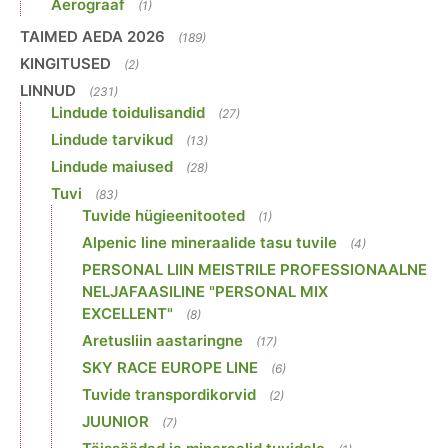
Aerograaf
(1)
TAIMED AEDA 2026
(189)
KINGITUSED
(2)
LINNUD
(231)
Lindude toidulisandid
(27)
Lindude tarvikud
(13)
Lindude maiused
(28)
Tuvi
(83)
Tuvide hügieenitooted
(1)
Alpenic line mineraalide tasu tuvile
(4)
PERSONAL LIIN MEISTRILE PROFESSIONAALNE
NELJAFAASILINE "PERSONAL MIX
EXCELLENT"
(8)
Aretusliin aastaringne
(17)
SKY RACE EUROPE LINE
(6)
Tuvide transpordikorvid
(2)
JUUNIOR
(7)