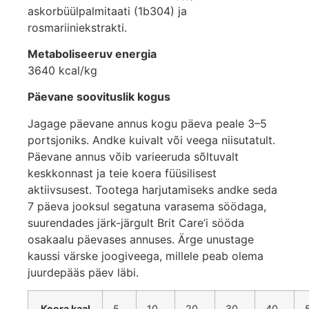
askorbüülpalmitaati (1b304) ja
rosmariiniekstrakti.
Metaboliseeruv energia
3640 kcal/kg
Päevane soovituslik kogus
Jagage päevane annus kogu päeva peale 3–5
portsjoniks. Andke kuivalt või veega niisutatult.
Päevane annus võib varieeruda sõltuvalt
keskkonnast ja teie koera füüsilisest
aktiivsusest. Tootega harjutamiseks andke seda
7 päeva jooksul segatuna varasema söödaga,
suurendades järk-järgult Brit Care’i sööda
osakaalu päevases annuses. Ärge unustage
kaussi värske joogiveega, millele peab olema
juurdepääs päev läbi.
Koera kaal
5
10
20
30
40