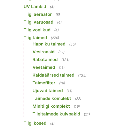
UV Lambid
(4)
Tiigi aeraator
(8)
Tiigi varuosad
(4)
Tiigivoolikud
(4)
Tiigitaimed
(274)
Hapniku taimed
(35)
Vesiroosid
(52)
Rabataimed
(131)
Veetaimed
(11)
Kaldaäärsed taimed
(135)
Taimefilter
(18)
Ujuvad taimed
(11)
Taimede komplekt
(22)
Minitiigi komplekt
(19)
Tiigitaimede kuivpakid
(21)
Tiigi kosed
(8)