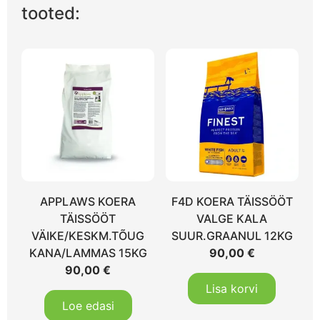
tooted:
APPLAWS KOERA
F4D KOERA TÄISSÖÖT
TÄISSÖÖT
VALGE KALA
VÄIKE/KESKM.TÕUG
SUUR.GRAANUL 12KG
KANA/LAMMAS 15KG
90,00
€
90,00
€
Lisa korvi
Loe edasi