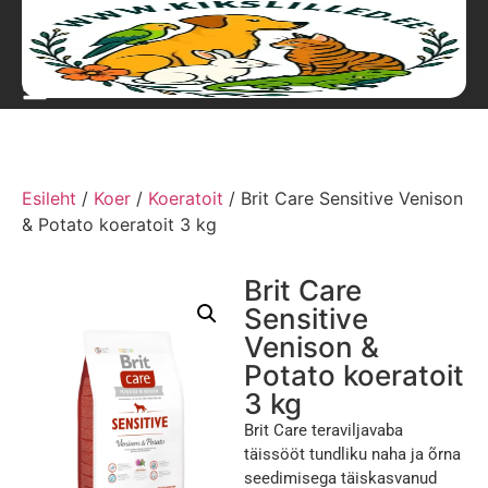
Esileht
/
Koer
/
Koeratoit
/ Brit Care Sensitive Venison
& Potato koeratoit 3 kg
Brit Care
Sensitive
Venison &
Potato koeratoit
3 kg
Brit Care teraviljavaba
täissööt tundliku naha ja õrna
seedimisega täiskasvanud