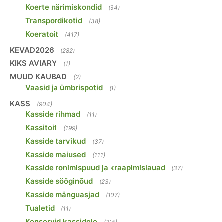
Koerte närimiskondid
(34)
Transpordikotid
(38)
Koeratoit
(417)
KEVAD2026
(282)
KIKS AVIARY
(1)
MUUD KAUBAD
(2)
Vaasid ja ümbrispotid
(1)
KASS
(904)
Kasside rihmad
(11)
Kassitoit
(199)
Kasside tarvikud
(37)
Kasside maiused
(111)
Kasside ronimispuud ja kraapimislauad
(37)
Kasside sööginõud
(23)
Kasside mänguasjad
(107)
Tualetid
(11)
Konservid kassidele
(215)