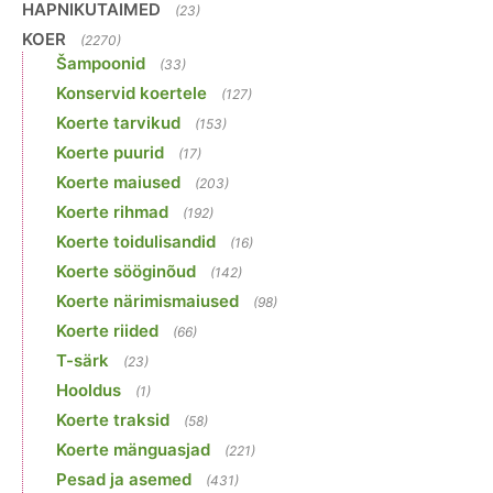
HAPNIKUTAIMED
(23)
KOER
(2270)
Šampoonid
(33)
Konservid koertele
(127)
Koerte tarvikud
(153)
Koerte puurid
(17)
Koerte maiused
(203)
Koerte rihmad
(192)
Koerte toidulisandid
(16)
Koerte sööginõud
(142)
Koerte närimismaiused
(98)
Koerte riided
(66)
T-särk
(23)
Hooldus
(1)
Koerte traksid
(58)
Koerte mänguasjad
(221)
Pesad ja asemed
(431)