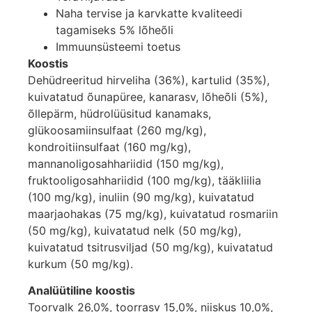
Naha tervise ja karvkatte kvaliteedi
tagamiseks 5% lõheõli
Immuunsüsteemi toetus
Koostis
Dehüdreeritud hirveliha (36%), kartulid (35%),
kuivatatud õunapüree, kanarasv, lõheõli (5%),
õllepärm, hüdrolüüsitud kanamaks,
glükoosamiinsulfaat (260 mg/kg),
kondroitiinsulfaat (160 mg/kg),
mannanoligosahhariidid (150 mg/kg),
fruktooligosahhariidid (100 mg/kg), tääkliilia
(100 mg/kg), inuliin (90 mg/kg), kuivatatud
maarjaohakas (75 mg/kg), kuivatatud rosmariin
(50 mg/kg), kuivatatud nelk (50 mg/kg),
kuivatatud tsitrusviljad (50 mg/kg), kuivatatud
kurkum (50 mg/kg).
Analüütiline koostis
Toorvalk 26,0%, toorrasv 15,0%, niiskus 10,0%,