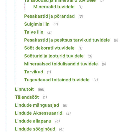
Täissöödad ja mineraalid tuvidele
(1)
Mineraalid tuvidele
(1)
Pesakastid ja põrandad
(3)
Sulgimis liin
(4)
Talve liin
(2)
Pesakastid ja pesitsus tarvikud tuvidele
(6)
Sööt dekoratiivtuvidele
(1)
Sööturid ja jooturid tuvidele
(3)
Mineraalsed toidulisandid tuvidele
(9)
Tarvikud
(1)
Tugevdavad toitained tuvidele
(7)
Linnutoit
(66)
Täiendsööt
(1)
Lindude mänguasjad
(6)
Lindude Aksessuaarid
(3)
Lindude allapanu
(4)
Lindude sööginõud
(4)