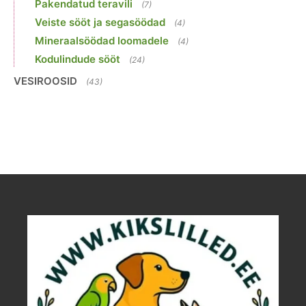
Pakendatud teravili
(7)
Veiste sööt ja segasöödad
(4)
Mineraalsöödad loomadele
(4)
Kodulindude sööt
(24)
VESIROOSID
(43)