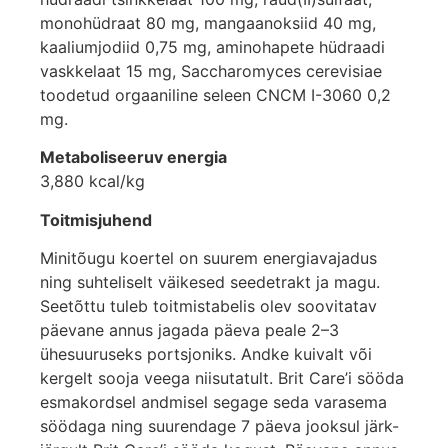
monohüdraat 80 mg, mangaanoksiid 40 mg,
kaaliumjodiid 0,75 mg, aminohapete hüdraadi
vaskkelaat 15 mg, Saccharomyces cerevisiae
toodetud orgaaniline seleen CNCM I-3060 0,2
mg.
Metaboliseeruv energia
3,880 kcal/kg
Toitmisjuhend
Minitõugu koertel on suurem energiavajadus
ning suhteliselt väikesed seedetrakt ja magu.
Seetõttu tuleb toitmistabelis olev soovitatav
päevane annus jagada päeva peale 2–3
ühesuuruseks portsjoniks. Andke kuivalt või
kergelt sooja veega niisutatult. Brit Care’i sööda
esmakordsel andmisel segage seda varasema
söödaga ning suurendage 7 päeva jooksul järk-