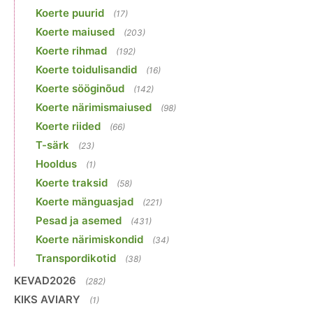
Koerte puurid
(17)
Koerte maiused
(203)
Koerte rihmad
(192)
Koerte toidulisandid
(16)
Koerte sööginõud
(142)
Koerte närimismaiused
(98)
Koerte riided
(66)
T-särk
(23)
Hooldus
(1)
Koerte traksid
(58)
Koerte mänguasjad
(221)
Pesad ja asemed
(431)
Koerte närimiskondid
(34)
Transpordikotid
(38)
KEVAD2026
(282)
KIKS AVIARY
(1)