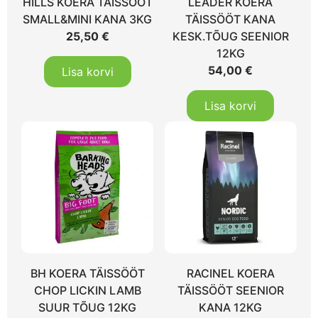
HILLS KOERA TÄISSÖÖT
LEADER KOERA
SMALL&MINI KANA 3KG
TÄISSÖÖT KANA
25,50
€
KESK.TÕUG SEENIOR
12KG
54,00
€
Lisa korvi
Lisa korvi
BH KOERA TÄISSÖÖT
RACINEL KOERA
CHOP LICKIN LAMB
TÄISSÖÖT SEENIOR
SUUR TÕUG 12KG
KANA 12KG