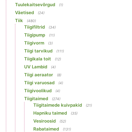
Tuulekaitsevõrgud
(1)
Väetised
(24)
Tiik
(480)
Tiigifiltrid
(34)
Tiigipump
(11)
Tiigivorm
(3)
Tiigi tarvikud
(111)
Tiigikala toit
(12)
UV Lambid
(4)
Tiigi aeraator
(8)
Tiigi varuosad
(4)
Tiigivoolikud
(4)
Tiigitaimed
(274)
Tiigitaimede kuivpakid
(21)
Hapniku taimed
(35)
Vesiroosid
(52)
Rabataimed
(131)