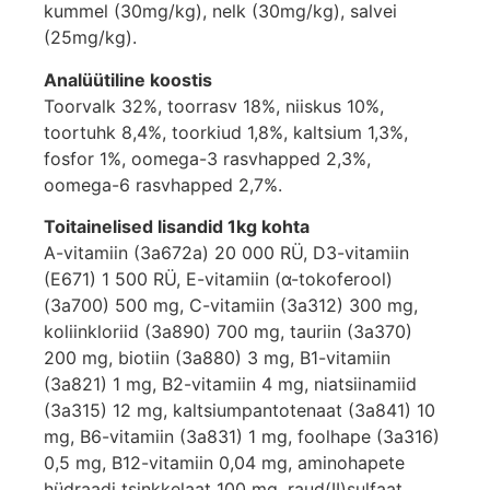
kummel (30mg/kg), nelk (30mg/kg), salvei
(25mg/kg).
Analüütiline koostis
Toorvalk 32%, toorrasv 18%, niiskus 10%,
toortuhk 8,4%, toorkiud 1,8%, kaltsium 1,3%,
fosfor 1%, oomega-3 rasvhapped 2,3%,
oomega-6 rasvhapped 2,7%.
Toitainelised lisandid 1kg kohta
A-vitamiin (3a672a) 20 000 RÜ, D3-vitamiin
(E671) 1 500 RÜ, E-vitamiin (α-tokoferool)
(3a700) 500 mg, C-vitamiin (3a312) 300 mg,
koliinkloriid (3a890) 700 mg, tauriin (3a370)
200 mg, biotiin (3a880) 3 mg, B1-vitamiin
(3a821) 1 mg, B2-vitamiin 4 mg, niatsiinamiid
(3a315) 12 mg, kaltsiumpantotenaat (3a841) 10
mg, B6-vitamiin (3a831) 1 mg, foolhape (3a316)
0,5 mg, B12-vitamiin 0,04 mg, aminohapete
hüdraadi tsinkkelaat 100 mg, raud(II)sulfaat,