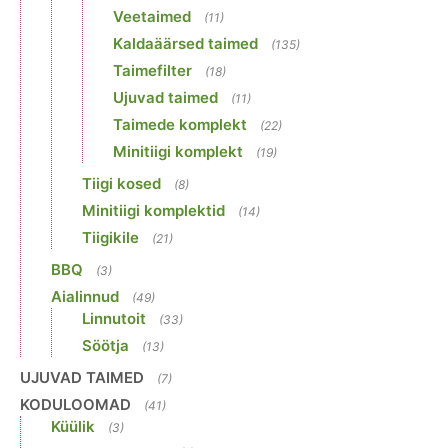
Veetaimed
(11)
Kaldaäärsed taimed
(135)
Taimefilter
(18)
Ujuvad taimed
(11)
Taimede komplekt
(22)
Minitiigi komplekt
(19)
Tiigi kosed
(8)
Minitiigi komplektid
(14)
Tiigikile
(21)
BBQ
(3)
Aialinnud
(49)
Linnutoit
(33)
Söötja
(13)
UJUVAD TAIMED
(7)
KODULOOMAD
(41)
Küülik
(3)