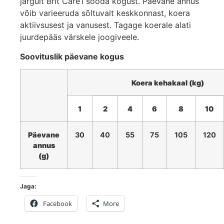
järgult Brit Care’i sööda kogust. Päevane annus
võib varieeruda sõltuvalt keskkonnast, koera
aktiivsusest ja vanusest. Tagage koerale alati
juurdepääs värskele joogiveele.
Soovituslik päevane kogus
Koera kehakaal (kg)
1
2
4
6
8
10
Päevane
30
40
55
75
105
120
annus
(g)
Jaga:
Facebook
More