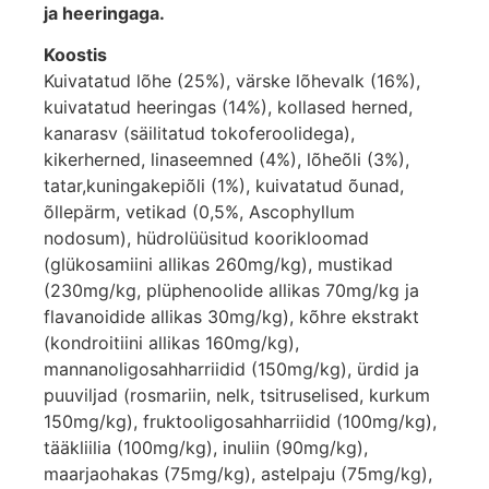
ja heeringaga.
Koostis
Kuivatatud lõhe (25%), värske lõhevalk (16%),
kuivatatud heeringas (14%), kollased herned,
kanarasv (säilitatud tokoferoolidega),
kikerherned, linaseemned (4%), lõheõli (3%),
tatar,kuningakepiõli (1%), kuivatatud õunad,
õllepärm, vetikad (0,5%, Ascophyllum
nodosum), hüdrolüüsitud koorikloomad
(glükosamiini allikas 260mg/kg), mustikad
(230mg/kg, plüphenoolide allikas 70mg/kg ja
flavanoidide allikas 30mg/kg), kõhre ekstrakt
(kondroitiini allikas 160mg/kg),
mannanoligosahharriidid (150mg/kg), ürdid ja
puuviljad (rosmariin, nelk, tsitruselised, kurkum
150mg/kg), fruktooligosahharriidid (100mg/kg),
tääkliilia (100mg/kg), inuliin (90mg/kg),
maarjaohakas (75mg/kg), astelpaju (75mg/kg),