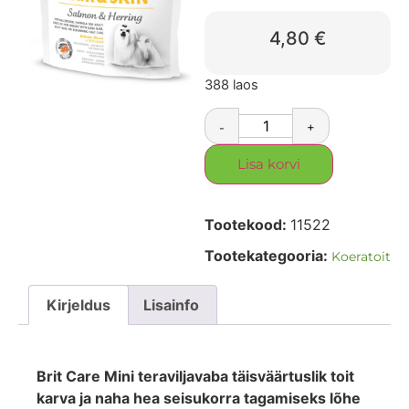
4,80
€
388 laos
-
+
Lisa korvi
Tootekood:
11522
Tootekategooria:
Koeratoit
Kirjeldus
Lisainfo
Brit Care Mini teraviljavaba täisväärtuslik toit
karva ja naha hea seisukorra tagamiseks lõhe