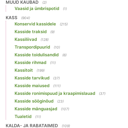
MUUD KAUBAD
(2)
Vaasid ja ümbrispotid
(1)
KASS
(904)
Konservid kassidele
(215)
Kasside traksid
(9)
Kassiliivad
(128)
Transpordipuurid
(10)
Kasside toidulisandid
(6)
Kasside rihmad
(11)
Kassitoit
(199)
Kasside tarvikud
(37)
Kasside maiused
(111)
Kasside ronimispuud ja kraapimislauad
(37)
Kasside sööginõud
(23)
Kasside mänguasjad
(107)
Tualetid
(11)
KALDA- JA RABATAIMED
(109)